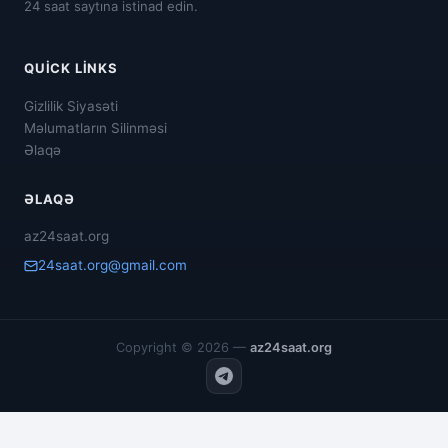
24 saat saytına istinad edin.
QUICK LINKS
Gizlilik Siyasəti
Məlumatların Silinməsi
Əlaqə
ƏLAQƏ
az24saat.org
24saat.org@gmail.com
Copyright © 2026 —
az24saat.org