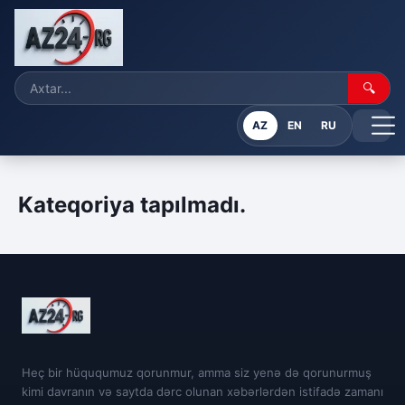
🔍
AZ
EN
RU
Kateqoriya tapılmadı.
Heç bir hüququmuz qorunmur, amma siz yenə də qorunurmuş
kimi davranın və saytda dərc olunan xəbərlərdən istifadə zamanı