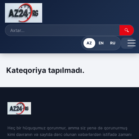
🔍
AZ
EN
RU
Kateqoriya tapılmadı.
Heç bir hüququmuz qorunmur, amma siz yenə də qorunurmuş
kimi davranın və saytda dərc olunan xəbərlərdən istifadə zamanı