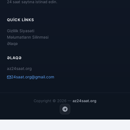
24 saat saytına istinad edin.
QUICK LINKS
Gizlilik Siyasəti
Məlumatların Silinməsi
Əlaqə
ƏLAQƏ
az24saat.org
24saat.org@gmail.com
Copyright © 2026 —
az24saat.org