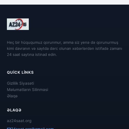
Heç bir hüququmuz qorunmur, amma siz yenə də qorunurmuş
kimi davranın və saytda dərc olunan xəbərlərdən istifadə zamanı
24 saat saytına istinad edin.
QUICK LINKS
Gizlilik Siyasəti
Məlumatların Silinməsi
Əlaqə
ƏLAQƏ
az24saat.org