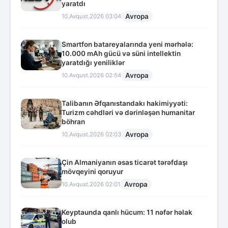
yaratdı
Avropa
10.Avqust.2026 03:04
Smartfon batareyalarında yeni mərhələ:
10.000 mAh gücü və süni intellektin
yaratdığı yeniliklər
Avropa
10.Avqust.2026 02:54
Talibanın Əfqanıstandakı hakimiyyəti:
Turizm cəhdləri və dərinləşən humanitar
böhran
Avropa
10.Avqust.2026 02:03
Çin Almaniyanın əsas ticarət tərəfdaşı
mövqeyini qoruyur
Avropa
10.Avqust.2026 02:01
Keyptaunda qanlı hücum: 11 nəfər həlak
olub