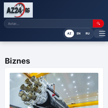
🔍
AZ
EN
RU
Biznes