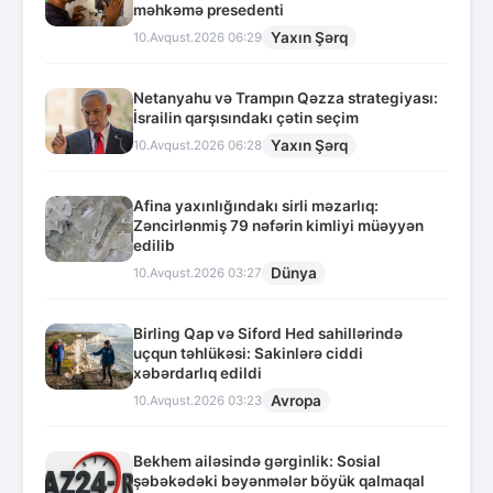
məhkəmə presedenti
Yaxın Şərq
10.Avqust.2026 06:29
Netanyahu və Trampın Qəzza strategiyası:
İsrailin qarşısındakı çətin seçim
Yaxın Şərq
10.Avqust.2026 06:28
Afina yaxınlığındakı sirli məzarlıq:
Zəncirlənmiş 79 nəfərin kimliyi müəyyən
edilib
Dünya
10.Avqust.2026 03:27
Birling Qap və Siford Hed sahillərində
uçqun təhlükəsi: Sakinlərə ciddi
xəbərdarlıq edildi
Avropa
10.Avqust.2026 03:23
Bekhem ailəsində gərginlik: Sosial
şəbəkədəki bəyənmələr böyük qalmaqal