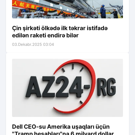
Çin şirkəti ölkədə ilk təkrar istifadə
edilən raketi endirə bilər
03.Dekabr.2025 03:04
Dell CEO-su Amerika uşaqları üçün
"Tramp hesabları"na 6 milyard dollar