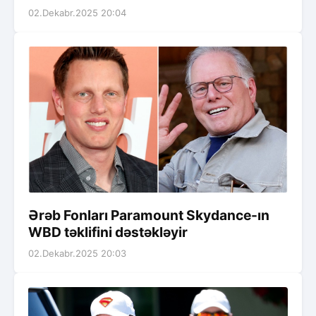
02.Dekabr.2025 20:04
Ərəb Fonları Paramount Skydance-ın
WBD təklifini dəstəkləyir
02.Dekabr.2025 20:03