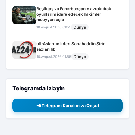
Beşiktaş və Fənərbaxçanın avrokubok
oyunlarını idarə edəcək hakimlər
müəyyənləşib
Dünya
10.Avqust.2026 01:55
ultrAslan-ın lideri Səbahəddin Şirin
saxlanılıb
Dünya
10.Avqust.2026 01:55
Telegramda izləyin
📲 Telegram Kanalımıza Qoşul