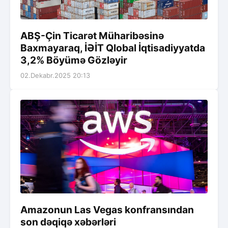
ABŞ-Çin Ticarət Müharibəsinə
Baxmayaraq, İƏİT Qlobal İqtisadiyyatda
3,2% Böyümə Gözləyir
02.Dekabr.2025 20:13
Amazonun Las Vegas konfransından
son dəqiqə xəbərləri