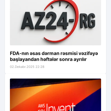
FDA-nın əsas dərman rəsmisi vəzifəyə
başlayandan həftələr sonra ayrılır
02.Dekabr.2025 22:28