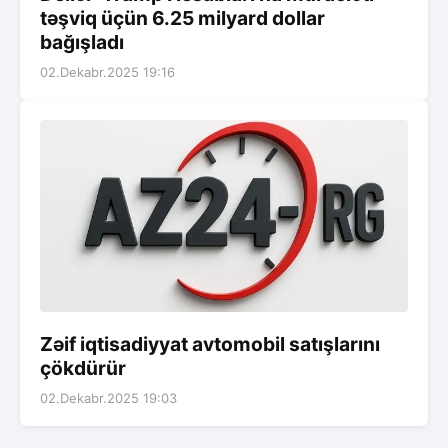
təşviq üçün 6.25 milyard dollar
bağışladı
02.Dekabr.2025 19:16
Zəif iqtisadiyyat avtomobil satışlarını
çökdürür
02.Dekabr.2025 19:03