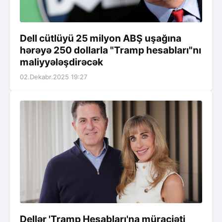
Dell cütlüyü 25 milyon ABŞ uşağına
hərəyə 250 dollarla "Tramp hesabları"nı
maliyyələşdirəcək
02.Dekabr.2025 19:27
Dellər 'Tramp Hesabları'na müraciəti