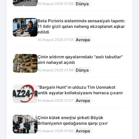
Dünya
10.Avqust.2026 01:59
Beta Pictoris sistemində sensasiyalı tapıntı:
11 ildir gizli qalan nəhəng ekzoplanet aşkar
edildi
Avropa
10.Avqust.2026 01:58
Çinin sıldırım qayalarındakı "asılı tabutlar"
sirri nəhayət açıldı
Dünya
10.Avqust.2026 01:58
“Bargain Hunt”ın ulduzu Tim Uonnakot
antik əşyalar kolleksiyasını hərraca çıxarır
Avropa
10.Avqust.2026 01:57
Çinin külək enerjisi şirkəti Böyük
Britaniyanın qadağasına qarşı çıxır
Avropa
10.Avqust.2026 01:56