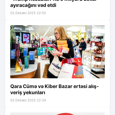
ayıracağını vəd etdi
02.Dekabr.2025 22:55
Qara Cümə və Kiber Bazar ertəsi alış-
veriş yekunları
02.Dekabr.2025 22:34