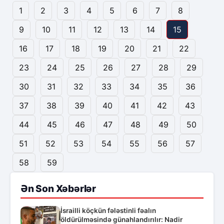
1
2
3
4
5
6
7
8
9
10
11
12
13
14
15
16
17
18
19
20
21
22
23
24
25
26
27
28
29
30
31
32
33
34
35
36
37
38
39
40
41
42
43
44
45
46
47
48
49
50
51
52
53
54
55
56
57
58
59
Ən Son Xəbərlər
İsrailli köçkün fələstinli fəalın
öldürülməsində günahlandırılır: Nadir