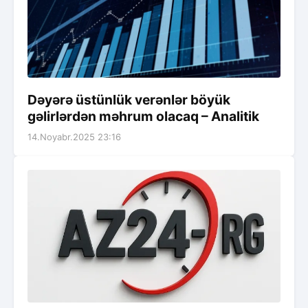
Dəyərə üstünlük verənlər böyük
gəlirlərdən məhrum olacaq – Analitik
14.Noyabr.2025 23:16