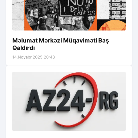
Məlumat Mərkəzi Müqaviməti Baş
Qaldırdı
14.Noyabr.2025 20:43