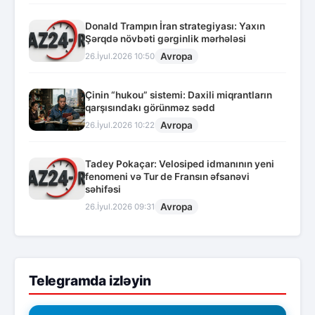
Donald Trampın İran strategiyası: Yaxın
Şərqdə növbəti gərginlik mərhələsi
Avropa
26.İyul.2026 10:50
Çinin “hukou” sistemi: Daxili miqrantların
qarşısındakı görünməz sədd
Avropa
26.İyul.2026 10:22
Tadey Pokaçar: Velosiped idmanının yeni
fenomeni və Tur de Fransın əfsanəvi
səhifəsi
Avropa
26.İyul.2026 09:31
Telegramda izləyin