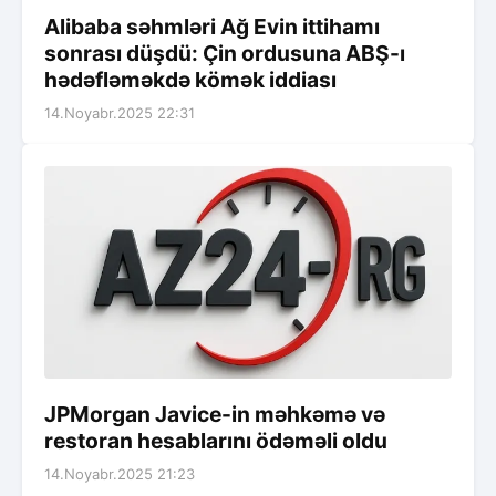
Alibaba səhmləri Ağ Evin ittihamı
sonrası düşdü: Çin ordusuna ABŞ-ı
hədəfləməkdə kömək iddiası
14.Noyabr.2025 22:31
JPMorgan Javice-in məhkəmə və
restoran hesablarını ödəməli oldu
14.Noyabr.2025 21:23