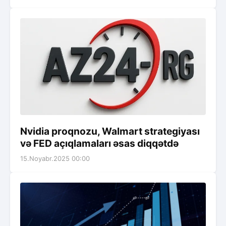
Nvidia proqnozu, Walmart strategiyası
və FED açıqlamaları əsas diqqətdə
15.Noyabr.2025 00:00