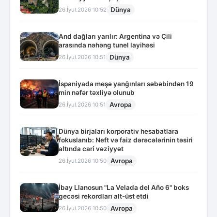
Dünya
26.İyul.2026 10:52
And dağları yarılır: Argentina və Çili
arasında nəhəng tunel layihəsi
Dünya
26.İyul.2026 10:51
İspaniyada meşə yanğınları səbəbindən 19
min nəfər təxliyə olunub
Avropa
26.İyul.2026 10:51
Dünya birjaları korporativ hesabatlara
fokuslanıb: Neft və faiz dərəcələrinin təsiri
altında cari vəziyyət
Avropa
26.İyul.2026 10:50
İbay Llanosun "La Velada del Año 6" boks
gecəsi rekordları alt-üst etdi
Avropa
26.İyul.2026 10:50