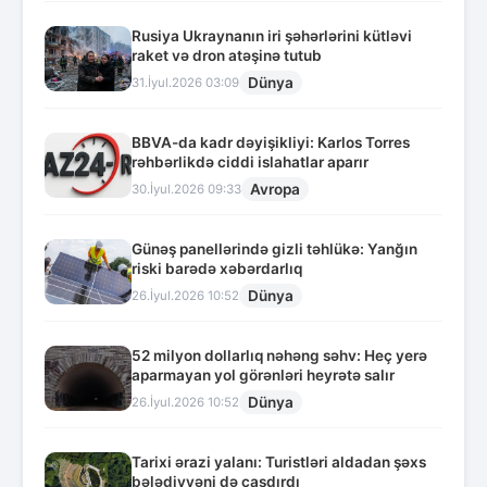
Rusiya Ukraynanın iri şəhərlərini kütləvi
raket və dron atəşinə tutub
Dünya
31.İyul.2026 03:09
BBVA-da kadr dəyişikliyi: Karlos Torres
rəhbərlikdə ciddi islahatlar aparır
Avropa
30.İyul.2026 09:33
Günəş panellərində gizli təhlükə: Yanğın
riski barədə xəbərdarlıq
Dünya
26.İyul.2026 10:52
52 milyon dollarlıq nəhəng səhv: Heç yerə
aparmayan yol görənləri heyrətə salır
Dünya
26.İyul.2026 10:52
Tarixi ərazi yalanı: Turistləri aldadan şəxs
bələdiyyəni də çaşdırdı