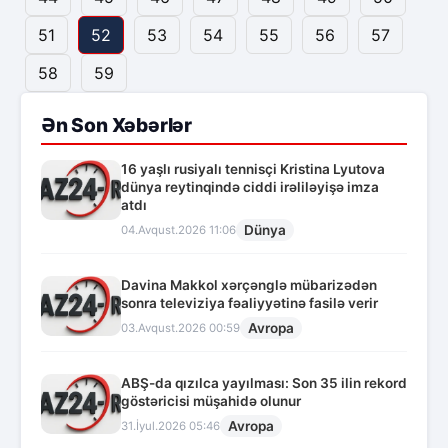
51
52
53
54
55
56
57
58
59
Ən Son Xəbərlər
16 yaşlı rusiyalı tennisçi Kristina Lyutova
dünya reytinqində ciddi irəliləyişə imza
atdı
Dünya
04.Avqust.2026 11:06
Davina Makkol xərçənglə mübarizədən
sonra televiziya fəaliyyətinə fasilə verir
Avropa
03.Avqust.2026 00:59
ABŞ-da qızılca yayılması: Son 35 ilin rekord
göstəricisi müşahidə olunur
Avropa
31.İyul.2026 05:46