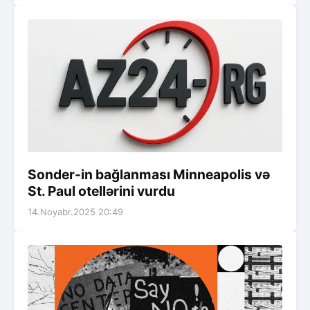
Sonder-in bağlanması Minneapolis və
St. Paul otellərini vurdu
14.Noyabr.2025 20:49