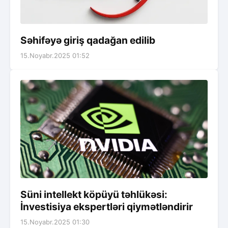
Səhifəyə giriş qadağan edilib
15.Noyabr.2025 01:52
Süni intellekt köpüyü təhlükəsi:
İnvestisiya ekspertləri qiymətləndirir
15.Noyabr.2025 01:30