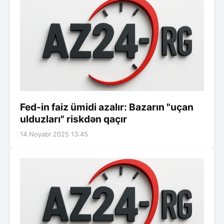
Fed-in faiz ümidi azalır: Bazarın "uçan
ulduzları" riskdən qaçır
14.Noyabr.2025 13:45