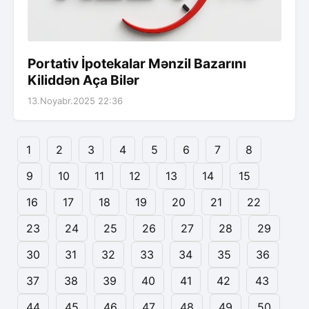
Portativ İpotekalar Mənzil Bazarını
Kiliddən Aça Bilər
13.Noyabr.2025 22:36
1
2
3
4
5
6
7
8
9
10
11
12
13
14
15
16
17
18
19
20
21
22
23
24
25
26
27
28
29
30
31
32
33
34
35
36
37
38
39
40
41
42
43
44
45
46
47
48
49
50