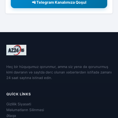
📲 Telegram Kanalımıza Qoşul
Heç bir hüququmuz qorunmur, amma siz yenə də qorunurmuş
kimi davranın və saytda dərc olunan xəbərlərdən istifadə zamanı
24 saat saytına istinad edin.
QUICK LINKS
Gizlilik Siyasəti
Məlumatların Silinməsi
Əlaqə