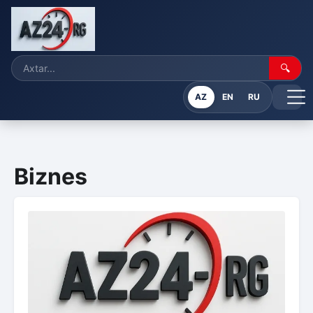
🔍
AZ
EN
RU
Biznes