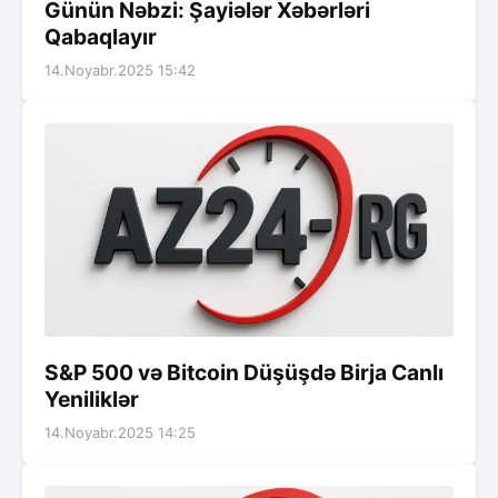
Günün Nəbzi: Şayiələr Xəbərləri
Qabaqlayır
14.Noyabr.2025 15:42
S&P 500 və Bitcoin Düşüşdə Birja Canlı
Yeniliklər
14.Noyabr.2025 14:25