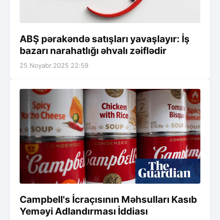
ABŞ pərakəndə satışları yavaşlayır: İş
bazarı narahatlığı əhvalı zəiflədir
25.Noyabr.2025 22:59
Campbell's İcraçısının Məhsulları Kasıb
Yeməyi Adlandırması İddiası