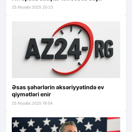
25.Noyabr.2025 20:23
Əsas şəhərlərin əksəriyyətində ev
qiymətləri enir
25.Noyabr.2025 19:54