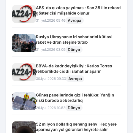
ABŞ-da qızılca yayılması: Son 35 ilin rekord
göstəricisi müşahidə olunur
Avropa
31.İyul.2026 05:46
Rusiya Ukraynanın iri şəhərlərini kütləvi
raket və dron atəşinə tutub
Dünya
31.İyul.2026 03:09
BBVA-da kadr dəyişikliyi: Karlos Torres
rəhbərlikdə ciddi islahatlar aparır
Avropa
30.İyul.2026 09:33
Günəş panellərində gizli təhlükə: Yanğın
riski barədə xəbərdarlıq
Dünya
26.İyul.2026 10:52
52 milyon dollarlıq nəhəng səhv: Heç yerə
aparmayan yol görənləri heyrətə salır