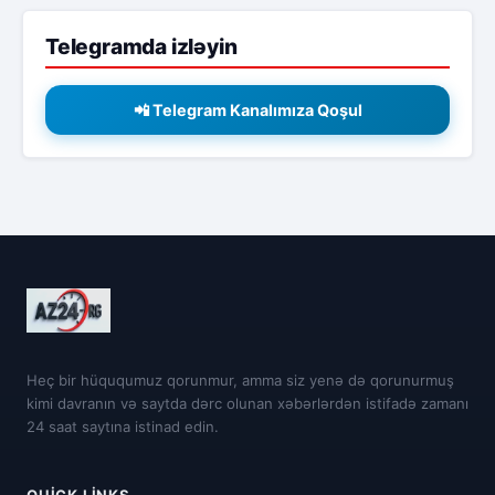
Telegramda izləyin
📲 Telegram Kanalımıza Qoşul
Heç bir hüququmuz qorunmur, amma siz yenə də qorunurmuş
kimi davranın və saytda dərc olunan xəbərlərdən istifadə zamanı
24 saat saytına istinad edin.