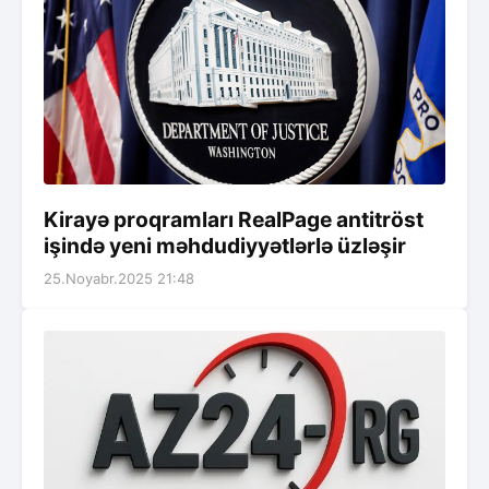
Kirayə proqramları RealPage antitröst
işində yeni məhdudiyyətlərlə üzləşir
25.Noyabr.2025 21:48