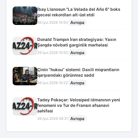
İbay Llanosun "La Velada del Año 6" boks
gecəsi rekordları alt-üst etdi
Avropa
26.İyul.2026 10:50
Donald Trampın İran strategiyası: Yaxın
Şərqdə növbəti gərginlik mərhələsi
Avropa
26.İyul.2026 10:50
Çinin “hukou” sistemi: Daxili miqrantların
qarşısındakı görünməz sədd
Avropa
26.İyul.2026 10:22
Tadey Pokaçar: Velosiped idmanının yeni
fenomeni və Tur de Fransın əfsanəvi
səhifəsi
Avropa
26.İyul.2026 09:31