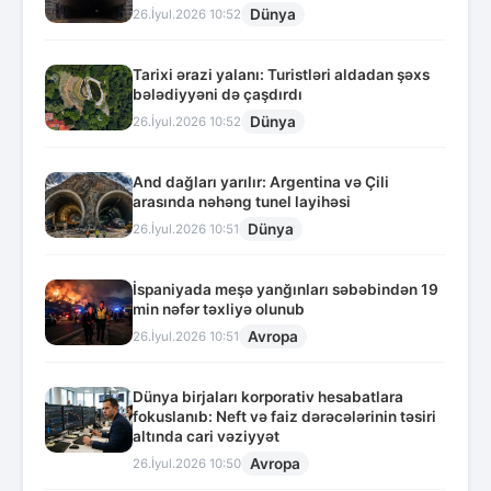
Dünya
26.İyul.2026 10:52
Tarixi ərazi yalanı: Turistləri aldadan şəxs
bələdiyyəni də çaşdırdı
Dünya
26.İyul.2026 10:52
And dağları yarılır: Argentina və Çili
arasında nəhəng tunel layihəsi
Dünya
26.İyul.2026 10:51
İspaniyada meşə yanğınları səbəbindən 19
min nəfər təxliyə olunub
Avropa
26.İyul.2026 10:51
Dünya birjaları korporativ hesabatlara
fokuslanıb: Neft və faiz dərəcələrinin təsiri
altında cari vəziyyət
Avropa
26.İyul.2026 10:50