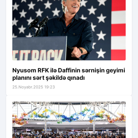
Nyusom RFK ilə Daffinin sərnişin geyimi
planını sərt şəkildə qınadı
25.Noyabr.2025 19:23