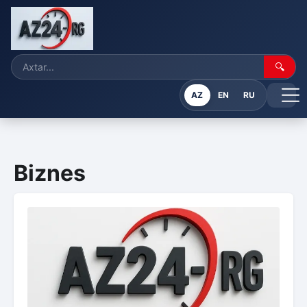
🔍
AZ
EN
RU
Biznes