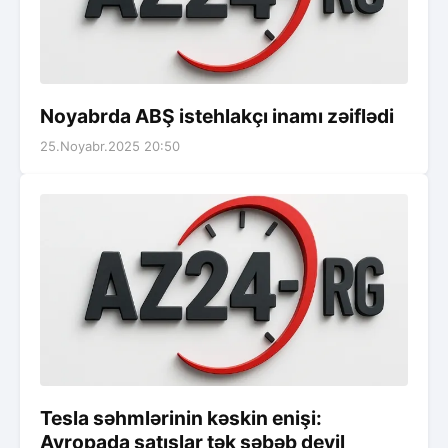
Noyabrda ABŞ istehlakçı inamı zəiflədi
25.Noyabr.2025 20:50
Tesla səhmlərinin kəskin enişi:
Avropada satışlar tək səbəb deyil