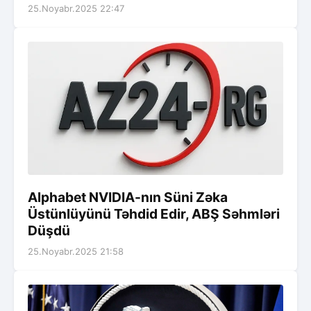
25.Noyabr.2025 22:47
Alphabet NVIDIA-nın Süni Zəka
Üstünlüyünü Təhdid Edir, ABŞ Səhmləri
Düşdü
25.Noyabr.2025 21:58