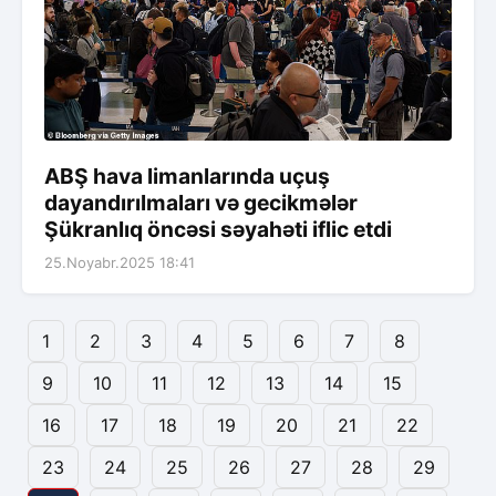
ABŞ hava limanlarında uçuş
dayandırılmaları və gecikmələr
Şükranlıq öncəsi səyahəti iflic etdi
25.Noyabr.2025 18:41
1
2
3
4
5
6
7
8
9
10
11
12
13
14
15
16
17
18
19
20
21
22
23
24
25
26
27
28
29