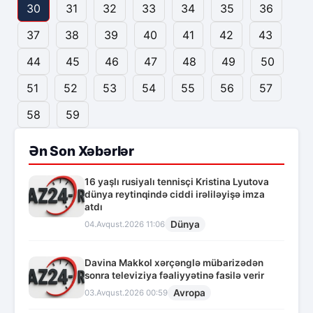
30
31
32
33
34
35
36
37
38
39
40
41
42
43
44
45
46
47
48
49
50
51
52
53
54
55
56
57
58
59
Ən Son Xəbərlər
16 yaşlı rusiyalı tennisçi Kristina Lyutova
dünya reytinqində ciddi irəliləyişə imza
atdı
Dünya
04.Avqust.2026 11:06
Davina Makkol xərçənglə mübarizədən
sonra televiziya fəaliyyətinə fasilə verir
Avropa
03.Avqust.2026 00:59