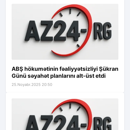
ABŞ hökumətinin fəaliyyətsizliyi Şükran
Günü səyahət planlarını alt-üst etdi
25.Noyabr.2025 20:50