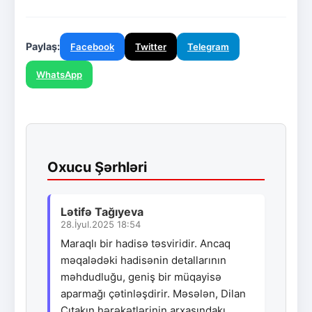
Paylaş:
Facebook
Twitter
Telegram
WhatsApp
Oxucu Şərhləri
Lətifə Tağıyeva
28.İyul.2025 18:54
Maraqlı bir hadisə təsviridir. Ancaq
məqalədəki hadisənin detallarının
məhdudluğu, geniş bir müqayisə
aparmağı çətinləşdirir. Məsələn, Dilan
Çıtakın hərəkətlərinin arxasındakı