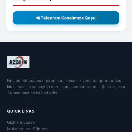
📲 Telegram Kanalımıza Qoşul
Heç bir hüququmuz qorunmur, amma siz yenə də qorunurmuş
kimi davranın və saytda dərc olunan xəbərlərdən istifadə zamanı
24 saat saytına istinad edin.
QUICK LINKS
Gizlilik Siyasəti
Məlumatların Silinməsi