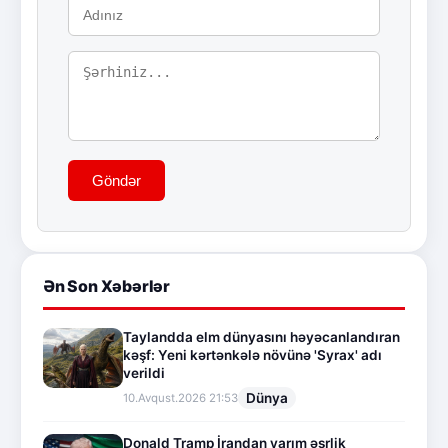
Göndər
Ən Son Xəbərlər
Taylandda elm dünyasını həyəcanlandıran
kəşf: Yeni kərtənkələ növünə 'Syrax' adı
verildi
Dünya
10.Avqust.2026 21:53
Donald Tramp İrandan yarım əsrlik