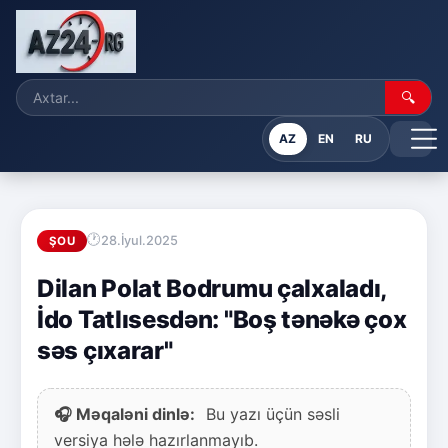
🔍
AZ
EN
RU
28.İyul.2025
ŞOU
Dilan Polat Bodrumu çalxaladı,
İdo Tatlısesdən: "Boş tənəkə çox
səs çıxarar"
🎧 Məqaləni dinlə:
Bu yazı üçün səsli
versiya hələ hazırlanmayıb.