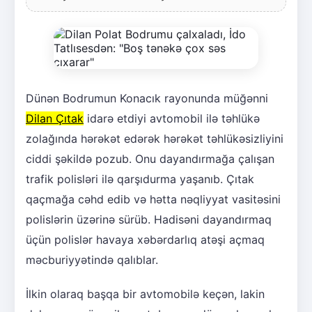
Dünən Bodrumun Konacık rayonunda müğənni
Dilan Çıtak
idarə etdiyi avtomobil ilə təhlükə
zolağında hərəkət edərək hərəkət təhlükəsizliyini
ciddi şəkildə pozub. Onu dayandırmağa çalışan
trafik polisləri ilə qarşıdurma yaşanıb. Çıtak
qaçmağa cəhd edib və hətta nəqliyyat vasitəsini
polislərin üzərinə sürüb. Hadisəni dayandırmaq
üçün polislər havaya xəbərdarlıq atəşi açmaq
məcburiyyətində qalıblar.
İlkin olaraq başqa bir avtomobilə keçən, lakin