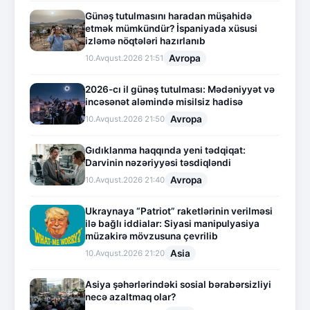
Günəş tutulmasını haradan müşahidə
etmək mümkündür? İspaniyada xüsusi
izləmə nöqtələri hazırlanıb
Avropa
10.Avqust.2026 21:51
2026-cı il günəş tutulması: Mədəniyyət və
incəsənət aləmində misilsiz hadisə
Avropa
10.Avqust.2026 21:50
Gıdıklanma haqqında yeni tədqiqat:
Darvinin nəzəriyyəsi təsdiqləndi
Avropa
10.Avqust.2026 21:40
Ukraynaya “Patriot” raketlərinin verilməsi
ilə bağlı iddialar: Siyasi manipulyasiya
müzakirə mövzusuna çevrilib
Asia
10.Avqust.2026 21:20
Asiya şəhərlərindəki sosial bərabərsizliyi
necə azaltmaq olar?