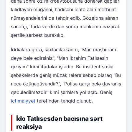
daha sonra öz mikroavtobusuna dönərək qapıları
kilidləyən müğənni, hadisəni lentə alan mətbuat
nümayəndələrini də təhqir edib. Gözaltına alınan
sənətçi, ifadə verdikdən sonra məhkəmə nəzarəti
şərtilə sərbəst buraxılıb.
İddialara görə, saxlanılarkən o, "Mən məşhuram
deyə belə edirsiniz", "Mən İbrahim Tatlısesin
qızıyım" kimi ifadələr işlədib. Bu insident sosial
şəbəkələrdə geniş müzakirələrə səbəb olaraq "Bu
necə özünəgüvəndir?", "Polisə qarşı belə davranış
qəbuledilməzdir" kimi şərhlərə yol açıb. Geniş
ictimaiyyət
tərəfindən tənqid olunub.
İdo Tatlısesdən bacısına sərt
reaksiya