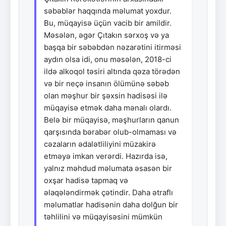
səbəblər haqqında məlumat yoxdur.
Bu, müqayisə üçün vacib bir amildir.
Məsələn, əgər Çıtakın sərxoş və ya
başqa bir səbəbdən nəzarətini itirməsi
aydın olsa idi, onu məsələn, 2018-ci
ildə alkoqol təsiri altında qəza törədən
və bir neçə insanın ölümünə səbəb
olan məşhur bir şəxsin hadisəsi ilə
müqayisə etmək daha mənalı olardı.
Belə bir müqayisə, məşhurların qanun
qarşısında bərabər olub-olmaması və
cəzaların ədalətliliyini müzakirə
etməyə imkan verərdi. Hazırda isə,
yalnız məhdud məlumata əsasən bir
oxşar hadisə tapmaq və
əlaqələndirmək çətindir. Daha ətraflı
məlumatlar hadisənin daha dolğun bir
təhlilini və müqayisəsini mümkün