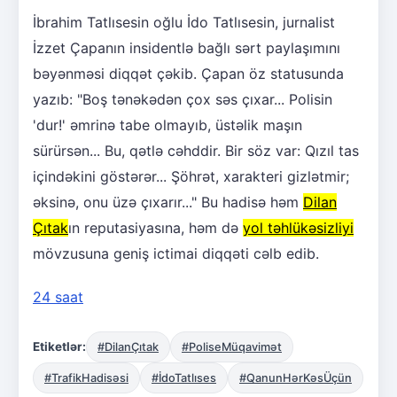
İbrahim Tatlısesin oğlu İdo Tatlısesin, jurnalist
İzzet Çapanın insidentlə bağlı sərt paylaşımını
bəyənməsi diqqət çəkib. Çapan öz statusunda
yazıb: "Boş tənəkədən çox səs çıxar... Polisin
'dur!' əmrinə tabe olmayıb, üstəlik maşın
sürürsən... Bu, qətlə cəhddir. Bir söz var: Qızıl tas
içindəkini göstərər... Şöhrət, xarakteri gizlətmir;
əksinə, onu üzə çıxarır..." Bu hadisə həm
Dilan
Çıtak
ın reputasiyasına, həm də
yol təhlükəsizliyi
mövzusuna geniş ictimai diqqəti cəlb edib.
24 saat
Etiketlər:
#DilanÇıtak
#PoliseMüqavimət
#TrafikHadisəsi
#İdoTatlıses
#QanunHərKəsÜçün