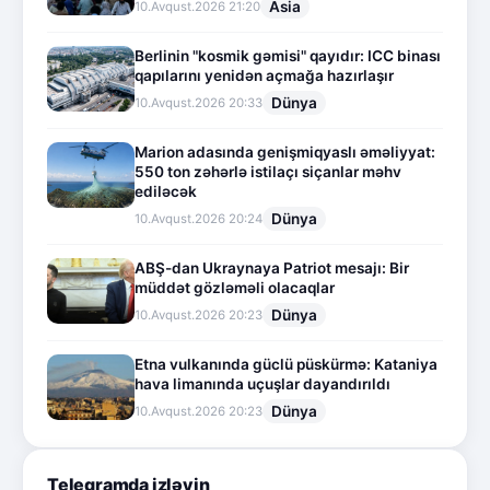
Asia
10.Avqust.2026 21:20
Berlinin "kosmik gəmisi" qayıdır: ICC binası
qapılarını yenidən açmağa hazırlaşır
Dünya
10.Avqust.2026 20:33
Marion adasında genişmiqyaslı əməliyyat:
550 ton zəhərlə istilaçı siçanlar məhv
ediləcək
Dünya
10.Avqust.2026 20:24
ABŞ-dan Ukraynaya Patriot mesajı: Bir
müddət gözləməli olacaqlar
Dünya
10.Avqust.2026 20:23
Etna vulkanında güclü püskürmə: Kataniya
hava limanında uçuşlar dayandırıldı
Dünya
10.Avqust.2026 20:23
Telegramda izləyin