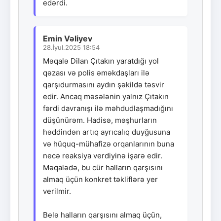
edərdi.
Emin Vəliyev
28.İyul.2025 18:54
Məqalə Dilan Çıtakın yaratdığı yol
qəzası və polis əməkdaşları ilə
qarşıdurmasını aydın şəkildə təsvir
edir. Ancaq məsələnin yalnız Çıtakın
fərdi davranışı ilə məhdudlaşmadığını
düşünürəm. Hadisə, məşhurların
həddindən artıq ayrıcalıq duyğusuna
və hüquq-mühafizə orqanlarının buna
necə reaksiya verdiyinə işarə edir.
Məqalədə, bu cür halların qarşısını
almaq üçün konkret təkliflərə yer
verilmir.
Belə halların qarşısını almaq üçün,