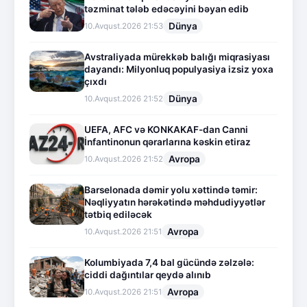
təzminat tələb edəcəyini bəyan edib
Dünya
10.Avqust.2026 21:53
Avstraliyada mürekkəb balığı miqrasiyası
dayandı: Milyonluq populyasiya izsiz yoxa
çıxdı
Dünya
10.Avqust.2026 21:52
UEFA, AFC və KONKAKAF-dan Canni
İnfantinonun qərarlarına kəskin etiraz
Avropa
10.Avqust.2026 21:52
Barselonada dəmir yolu xəttində təmir:
Nəqliyyatın hərəkətində məhdudiyyətlər
tətbiq ediləcək
Avropa
10.Avqust.2026 21:51
Kolumbiyada 7,4 bal gücündə zəlzələ:
ciddi dağıntılar qeydə alınıb
Avropa
10.Avqust.2026 21:51