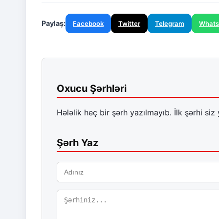
Paylaş:
Facebook
Twitter
Telegram
What
Oxucu Şərhləri
Hələlik heç bir şərh yazılmayıb. İlk şərhi siz 
Şərh Yaz