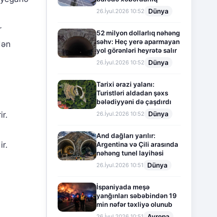
Dünya
26.İyul.2026 10:52
r
52 milyon dollarlıq nəhəng
səhv: Heç yerə aparmayan
dən
yol görənləri heyrətə salır
Dünya
26.İyul.2026 10:52
Tarixi ərazi yalanı:
Turistləri aldadan şəxs
bələdiyyəni də çaşdırdı
Dünya
ir.
26.İyul.2026 10:52
And dağları yarılır:
ir.
Argentina və Çili arasında
nəhəng tunel layihəsi
Dünya
26.İyul.2026 10:51
İspaniyada meşə
yanğınları səbəbindən 19
min nəfər təxliyə olunub
Avropa
26.İyul.2026 10:51