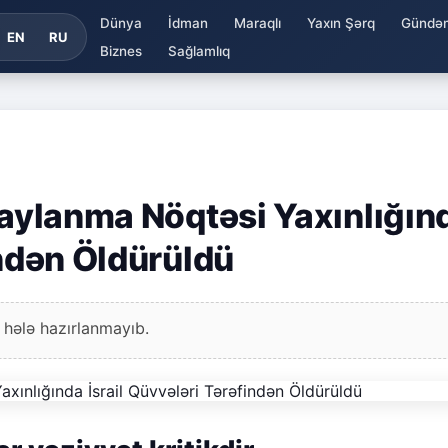
Dünya
İdman
Maraqlı
Yaxın Şərq
Gündə
EN
RU
Biznes
Sağlamlıq
Paylanma Nöqtəsi Yaxınlığın
indən Öldürüldü
 hələ hazırlanmayıb.