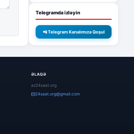
Telegramda izləyin
📲 Telegram Kanalımıza Qoşul
ƏLAQƏ
az24saat.org
24saat.org@gmail.com