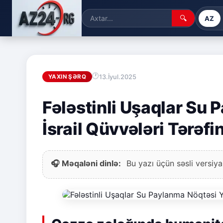
🔍
AZ
13.İyul.2025
YAXIN ŞƏRQ
Fələstinli Uşaqlar Su 
İsrail Qüvvələri Tərəf
🎧 Məqaləni dinlə:
Bu yazı üçün səsli versiya