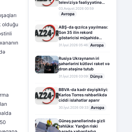
televiziya fəaliyyətinə
fasilə verir
03.Avqust.2026 00:59
Avropa
şaqları
k olduğu
ABŞ-da qızılca yayılması:
Son 35 ilin rekord
tinli
göstəricisi müşahidə
əxananın
olunur
Avropa
31.İyul.2026 05:46
 də
Rusiya Ukraynanın iri
şəhərlərini kütləvi raket və
dron atəşinə tutub
Dünya
31.İyul.2026 03:09
BBVA-da kadr dəyişikliyi:
urma
Karlos Torres rəhbərlikdə
ciddi islahatlar aparır
ğlan
Avropa
30.İyul.2026 09:33
malda
Günəş panellərində gizli
 50
təhlükə: Yanğın riski
n yeganə
barədə xəbərdarlıq