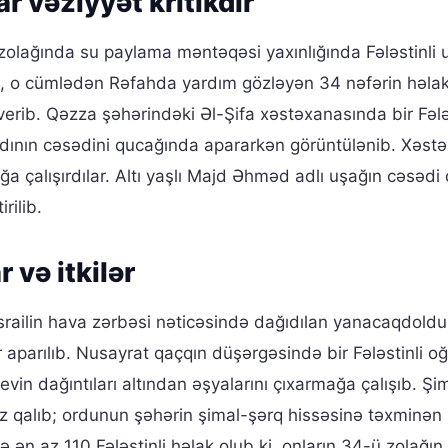
 vəziyyət kritikdir
olağında su paylama məntəqəsi yaxınlığında Fələstinli u
ərin, o cümlədən Rəfahda yardım gözləyən 34 nəfərin həla
rib. Qəzza şəhərindəki Əl-Şifa xəstəxanasında bir Fələs
dının cəsədini qucağında apararkən görüntülənib. Xəst
ğa çalışırdılar. Altı yaşlı Majd Əhməd adlı uşağın cəsədi
rilib.
 və itkilər
srailin hava zərbəsi nəticəsində dağıdılan yanacaqdold
 aparılıb. Nusayrat qaçqın düşərgəsində bir Fələstinli o
in dağıntıları altından əşyalarını çıxarmağa çalışıb. Şi
 qalıb; ordunun şəhərin şimal-şərq hissəsinə təxminən
ə ən az 110 Fələstinli həlak olub ki, onların 34-ü zolağı