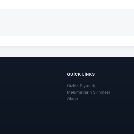
QUICK LINKS
Gizlilik Siyasəti
Məlumatların Silinməsi
Əlaqə