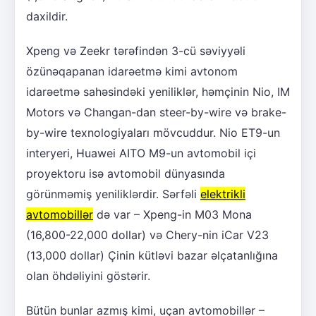
daxildir.
Xpeng və Zeekr tərəfindən 3-cü səviyyəli
özünəqapanan idarəetmə kimi avtonom
idarəetmə sahəsindəki yeniliklər, həmçinin Nio, IM
Motors və Changan-dan steer-by-wire və brake-
by-wire texnologiyaları mövcuddur. Nio ET9-un
interyeri, Huawei AITO M9-un avtomobil içi
proyektoru isə avtomobil dünyasında
görünməmiş yeniliklərdir. Sərfəli
elektrikli
avtomobillər
də var – Xpeng-in M03 Mona
(16,800-22,000 dollar) və Chery-nin iCar V23
(13,000 dollar) Çinin kütləvi bazar əlçatanlığına
olan öhdəliyini göstərir.
Bütün bunlar azmış kimi, uçan avtomobillər –