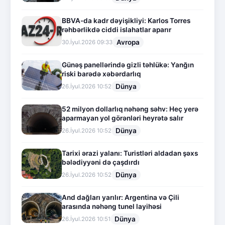
BBVA-da kadr dəyişikliyi: Karlos Torres
rəhbərlikdə ciddi islahatlar aparır
Avropa
30.İyul.2026 09:33
Günəş panellərində gizli təhlükə: Yanğın
riski barədə xəbərdarlıq
Dünya
26.İyul.2026 10:52
52 milyon dollarlıq nəhəng səhv: Heç yerə
aparmayan yol görənləri heyrətə salır
Dünya
26.İyul.2026 10:52
Tarixi ərazi yalanı: Turistləri aldadan şəxs
bələdiyyəni də çaşdırdı
Dünya
26.İyul.2026 10:52
And dağları yarılır: Argentina və Çili
arasında nəhəng tunel layihəsi
Dünya
26.İyul.2026 10:51