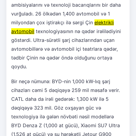
ambisiyalarını və texnoloji bacarıqlarını bir daha
vurğuladı. 26 ölkədən 1,400 avtomobil və 1
milyondan çox iştirakçı ilə sərgi Çin
elektrikli
avtomobil
texnologiyasının nə qədər irəlilədiyini
göstərdi. Ultra-sürətli şarj cihazlarından uçan
avtomobillərə və avtomobil içi teatrlara qədər,
tədbir Çinin nə qədər öndə olduğunu ortaya
qoydu.
Bir neçə nümunə: BYD-nin 1,000 kW-lıq şarj
cihazları cəmi 5 dəqiqəyə 259 mil məsafə verir.
CATL daha da irəli gedərək: 1,300 kW ilə 5
dəqiqəyə 323 mil. Göz oxşayan güc və
texnologiya ilə gələn növbəti nəsil modellərə
BYD Denza Z (1,000 at gücü), Xiaomi SU7 Ultra
(1,526 at gücü) və su hərəkətli Jetour G900