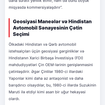
daha sürətli yenilik etmir, həm də bunu böyük
miqyasda kommersiyalaşdırır”.
Geosiyasi Maneələr və Hindistan
Avtomobil Sənayesinin Çətin
Seçimi
Ölkədəki Hindistan və Qərb avtomobil
istehsalçıları üçün geosiyasi gərginliklər və
Hindistanın Xarici Birbaşa İnvestisiya (FDI)
məhdudiyyətləri Çin OEM-lərinin genişlənməsini
çətinləşdirir. Əgər Çinlilər 1980-ci illərdəki
Yaponlar kimi daha az antaqonist və daha
barışdırıcı olsaydılar, bu, 1980-ci illərdə Suzukinin
Maruti ilə etdiyi kimi asan bir uğur hekayəsi
olardı.