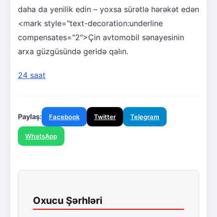
daha da yenilik edin – yoxsa sürətlə hərəkət edən
<mark style="text-decoration:underline
compensates="2">Çin avtomobil sənayesinin
arxa güzgüsündə geridə qalın.
24 saat
Paylaş:
Facebook
Twitter
Telegram
WhatsApp
Oxucu Şərhləri