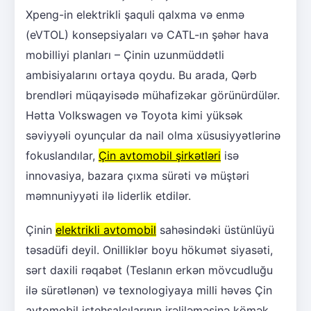
Xpeng-in elektrikli şaquli qalxma və enmə
(eVTOL) konsepsiyaları və CATL-ın şəhər hava
mobilliyi planları – Çinin uzunmüddətli
ambisiyalarını ortaya qoydu. Bu arada, Qərb
brendləri müqayisədə mühafizəkar görünürdülər.
Hətta Volkswagen və Toyota kimi yüksək
səviyyəli oyunçular da nail olma xüsusiyyətlərinə
fokuslandılar,
Çin avtomobil şirkətləri
isə
innovasiya, bazara çıxma sürəti və müştəri
məmnuniyyəti ilə liderlik etdilər.
Çinin
elektrikli avtomobil
sahəsindəki üstünlüyü
təsadüfi deyil. Onilliklər boyu hökumət siyasəti,
sərt daxili rəqabət (Teslanın erkən mövcudluğu
ilə sürətlənən) və texnologiyaya milli həvəs Çin
avtomobil istehsalçılarının irəliləməsinə kömək