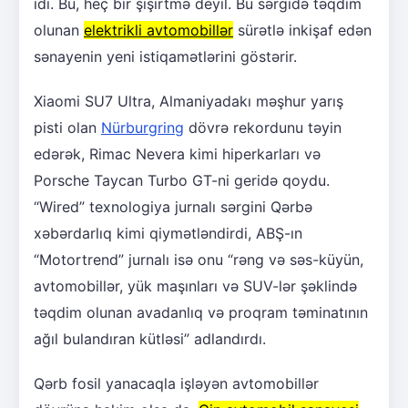
idi. Bu, heç bir şişirtmə deyil. Bu sərgidə təqdim
olunan
elektrikli avtomobillər
sürətlə inkişaf edən
sənayenin yeni istiqamətlərini göstərir.
Xiaomi SU7 Ultra, Almaniyadakı məşhur yarış
pisti olan
Nürburgring
dövrə rekordunu təyin
edərək, Rimac Nevera kimi hiperkarları və
Porsche Taycan Turbo GT-ni geridə qoydu.
“Wired” texnologiya jurnalı sərgini Qərbə
xəbərdarlıq kimi qiymətləndirdi, ABŞ-ın
“Motortrend” jurnalı isə onu “rəng və səs-küyün,
avtomobillər, yük maşınları və SUV-lər şəklində
təqdim olunan avadanlıq və proqram təminatının
ağıl bulandıran kütləsi” adlandırdı.
Qərb fosil yanacaqla işləyən avtomobillər