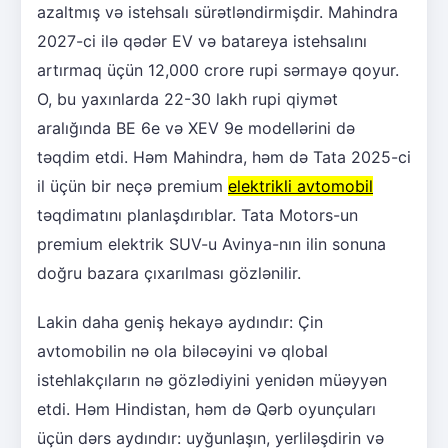
azaltmış və istehsalı sürətləndirmişdir. Mahindra
2027-ci ilə qədər EV və batareya istehsalını
artırmaq üçün 12,000 crore rupi sərmayə qoyur.
O, bu yaxınlarda 22-30 lakh rupi qiymət
aralığında BE 6e və XEV 9e modellərini də
təqdim etdi. Həm Mahindra, həm də Tata 2025-ci
il üçün bir neçə premium
elektrikli avtomobil
təqdimatını planlaşdırıblar. Tata Motors-un
premium elektrik SUV-u Avinya-nın ilin sonuna
doğru bazara çıxarılması gözlənilir.
Lakin daha geniş hekayə aydındır: Çin
avtomobilin nə ola biləcəyini və qlobal
istehlakçıların nə gözlədiyini yenidən müəyyən
etdi. Həm Hindistan, həm də Qərb oyunçuları
üçün dərs aydındır: uyğunlaşın, yerliləşdirin və