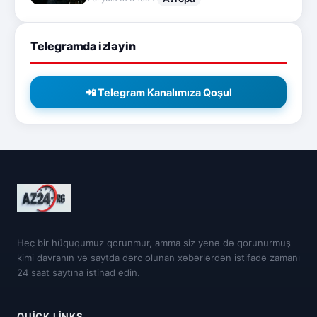
Telegramda izləyin
📲 Telegram Kanalımıza Qoşul
Heç bir hüququmuz qorunmur, amma siz yenə də qorunurmuş
kimi davranın və saytda dərc olunan xəbərlərdən istifadə zamanı
24 saat saytına istinad edin.
QUICK LINKS