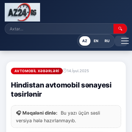
🔍
AZ
EN
RU
14.İyul.2025
AVTOMOBIL XƏBƏRLƏRI
Hindistan avtomobil sənayesi
təsirlənir
🎧 Məqaləni dinlə:
Bu yazı üçün səsli
versiya hələ hazırlanmayıb.