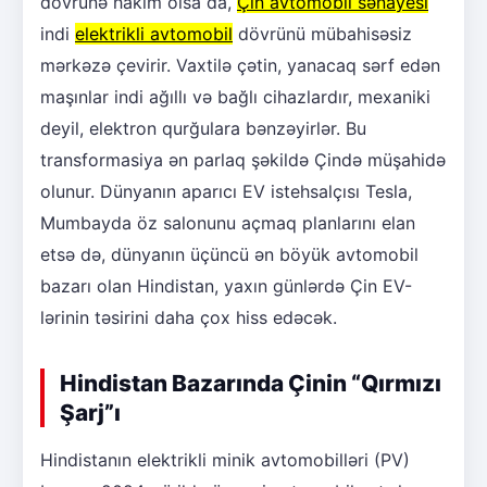
dövrünə hakim olsa da,
Çin avtomobil sənayesi
indi
elektrikli avtomobil
dövrünü mübahisəsiz
mərkəzə çevirir. Vaxtilə çətin, yanacaq sərf edən
maşınlar indi ağıllı və bağlı cihazlardır, mexaniki
deyil, elektron qurğulara bənzəyirlər. Bu
transformasiya ən parlaq şəkildə Çində müşahidə
olunur. Dünyanın aparıcı EV istehsalçısı Tesla,
Mumbayda öz salonunu açmaq planlarını elan
etsə də, dünyanın üçüncü ən böyük avtomobil
bazarı olan Hindistan, yaxın günlərdə Çin EV-
lərinin təsirini daha çox hiss edəcək.
Hindistan Bazarında Çinin “Qırmızı
Şarj”ı
Hindistanın elektrikli minik avtomobilləri (PV)