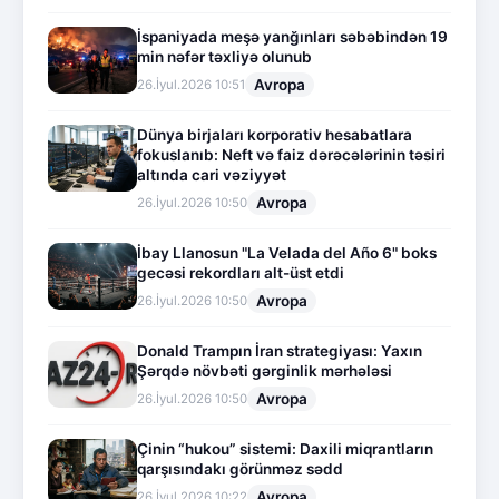
İspaniyada meşə yanğınları səbəbindən 19
min nəfər təxliyə olunub
Avropa
26.İyul.2026 10:51
Dünya birjaları korporativ hesabatlara
fokuslanıb: Neft və faiz dərəcələrinin təsiri
altında cari vəziyyət
Avropa
26.İyul.2026 10:50
İbay Llanosun "La Velada del Año 6" boks
gecəsi rekordları alt-üst etdi
Avropa
26.İyul.2026 10:50
Donald Trampın İran strategiyası: Yaxın
Şərqdə növbəti gərginlik mərhələsi
Avropa
26.İyul.2026 10:50
Çinin “hukou” sistemi: Daxili miqrantların
qarşısındakı görünməz sədd
Avropa
26.İyul.2026 10:22