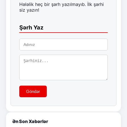
Hələlik heç bir şərh yazılmayıb. İlk şərhi
siz yazın!
Şərh Yaz
Göndər
Ən Son Xəbərlər