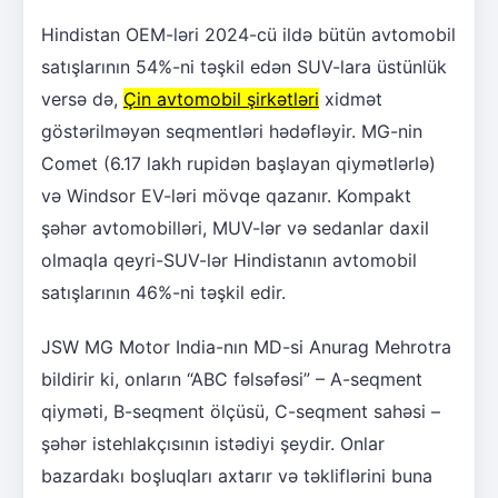
Hindistan OEM-ləri 2024-cü ildə bütün avtomobil
satışlarının 54%-ni təşkil edən SUV-lara üstünlük
versə də,
Çin avtomobil şirkətləri
xidmət
göstərilməyən seqmentləri hədəfləyir. MG-nin
Comet (6.17 lakh rupidən başlayan qiymətlərlə)
və Windsor EV-ləri mövqe qazanır. Kompakt
şəhər avtomobilləri, MUV-lər və sedanlar daxil
olmaqla qeyri-SUV-lər Hindistanın avtomobil
satışlarının 46%-ni təşkil edir.
JSW MG Motor India-nın MD-si Anurag Mehrotra
bildirir ki, onların “ABC fəlsəfəsi” – A-seqment
qiyməti, B-seqment ölçüsü, C-seqment sahəsi –
şəhər istehlakçısının istədiyi şeydir. Onlar
bazardakı boşluqları axtarır və təkliflərini buna