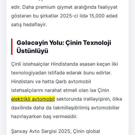
edir. Daha premium qiymət aralığında fəaliyyət
göstərən bu şirkətlər 2025-ci ildə 15,000 ədəd
satış hədəfləyir.
Gələcəyin Yolu: Çinin Texnoloji
Üstünlüyü
Çinli istehsalçılar Hindistanda əsasən keçən ilki
texnologiyadan istifadə edərək bunu edirlər.
Hindistanı və hətta Qərb avtomobil
istehsalçılarını narahat etməli olan isə Çinin
elektrikli avtomobil
sektorunda irəliləyişinin, ölkə
daxilində daha da təkmilləşdirilmiş avtomobillər
hazırlayarkən baş verməsidir.
Şanxay Avto Sərgisi 2025, Çinin qlobal