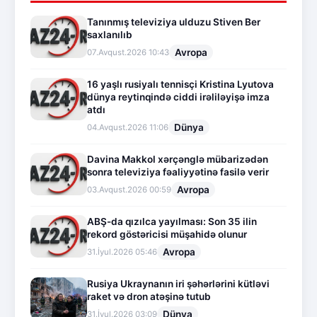
Tanınmış televiziya ulduzu Stiven Ber
saxlanılıb
Avropa
07.Avqust.2026 10:43
16 yaşlı rusiyalı tennisçi Kristina Lyutova
dünya reytinqində ciddi irəliləyişə imza
atdı
Dünya
04.Avqust.2026 11:06
Davina Makkol xərçənglə mübarizədən
sonra televiziya fəaliyyətinə fasilə verir
Avropa
03.Avqust.2026 00:59
ABŞ-da qızılca yayılması: Son 35 ilin
rekord göstəricisi müşahidə olunur
Avropa
31.İyul.2026 05:46
Rusiya Ukraynanın iri şəhərlərini kütləvi
raket və dron atəşinə tutub
Dünya
31.İyul.2026 03:09