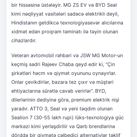
bir hissəsinə üstələyir. MG ZS EV və BYD Seal
kimi nəqliyyat vasitələri sadəcə elektrikli deyil,
Hindistanın getdikcə texnologiyasevər alıcılarına
xidmət edən proqram təminatı ilə təyin olunan
cihazlardır.
Veteran avtomobil rəhbəri və JSW MG Motor-un
keçmiş sədri Rajeev Chaba qeyd edir ki, “Çin
şirkətləri həcm və qiymət oyununu oynayırlar.
Onlar çevikdirlər, bazara tez çıxır və müştəri
ehtiyaclarına sürətlə cavab verirlər”. BYD,
dilerlərinin dediyinə görə, premium elektrik nişi
yaradır. ATTO 3, Seal və yeni təqdim olunan
Sealion 7 (30-55 lakh rupi) lüks-texnologiya güc
mərkəzi kimi yerləşdirilir və Qərb brendlərinə
dörddə bir qiymətə cəlbedici alternativlər təklif