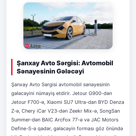
Şanxay Avto Sərgisi: Avtomobil
Sənayesinin Gələcəyi
Şanxay Avto Sərgisi avtomobil sənayesinin
gələcəyini nümayiş etdirir. Jetour G900-dən
Jetour F700-ə, Xiaomi SU7 Ultra-dan BYD Denza
Z-ə, Chery iCar V23-dən Zeekr Mix-ə, SongSan
Summer-dən BAIC ArcFox 77-ə və JAC Motors
Define-S-ə qədər, gələcəyin forması göz önündə