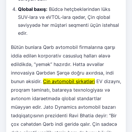
Qlobal baxış:
Büdcə hetçbeklərindən lüks
SUV-lara və eVTOL-lara qədər, Çin qlobal
səviyyədə hər müştəri seqmenti üçün istehsal
edir.
Bütün bunlara Qərb avtomobil firmalarına qarşı
iddia edilən korporativ casusluq halları əlavə
edildikdə, “yemək” hazırdır. Hətta əvvəllər
innovasiya Qərbdən Şərqə doğru axırdısa, indi
bunun əksidir.
Çin avtomobil şirkətləri
EV dizaynı,
proqram təminatı, batareya texnologiyası və
avtonom idarəetmədə qlobal standartlar
müəyyən edir. Jato Dynamics avtomobil bazarı
tədqiqatçısının prezidenti Ravi Bhatia deyir: “Bir
çox cəhətdən Qərb indi geridə qalır. Çin sadəcə