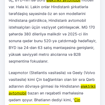
var. Hələ ki. Lakin onlar Hindistanlı şirkətlərlə
tərəfdaşlıq sayəsində öz ən son modellərini
Hindistana gətirdikcə, Hindistanlı avtomobil
istehsalçıları üçün vəziyyət çətinləşəcək. MG 170
şəhərdə 380 dilerliyə malikdir və 2025-ci ilin
sonuna qədər bunu 520-yə çatdırmağı hədəfləyir,
BYD isə 24-dən 63 satış məntəqəsinə genişlənir,
yüksək səviyyəli metro alıcılarına və B2B
seqmentinə fokuslanır.
Leapmotor (Stellantis vasitəsilə) və Geely (Volvo
vasitəsilə) kimi Çin bağlantıları olan bir sıra Qərb
adlarının dövrəyə girməsi ilə Hindistanın
elektrikli
avtomobil
bazarı ən rəqabətli mərhələsinə
qədəm qoyur. Bhatianın dediyi kimi, “
Çin