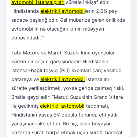
avtomobil istehsalçıları
sürətlə inkişaf edir.
Hindistanda
elektrikli avtomobil
lərin 2.6% payı
sadəcə başlanğıcdır. Əsl mübarizə gələn onillikdə
avtomobilin nə olacağını kimin müəyyən
etməsindədir.”
Tata Motors və Maruti Suzuki kimi oyunçular
kəskin bir seçim qarşısındadır: Hindistanın
istehsal-bağlı təşviq (PLI) sxemləri çərçivəsində
batareya və
elektrikli avtomobil
istehsalını
sürətlə yerliləşdirmək, yoxsa geridə qalmaq riski.
Bhatia qeyd edir: “Maruti Suzukinin Grand Vitara
ilə gecikmiş
elektrikli avtomobil
təqdimatı,
Hindistanın yavaş EV qəbulu fonunda ehtiyatlı
yanaşmanı əks etdirir. Bu niş, lakin böyüyən
bazarda sürəti bərpa etmək üçün sürətli hərəkət