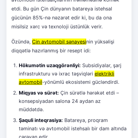
etdi. Bu gün Çin dünyanın batareya istehsal
gücünün 85%-nə nəzarət edir ki, bu da ona
misilsiz xərc və texnoloji üstünlük verir.
Özündə,
Çin avtomobil sənayesi
nin yüksəlişi
diqqətlə hazırlanmış bir resept idi:
Hökumətin uzaqgörənliyi:
Subsidiyalar, şarj
infrastrukturu və ixrac təşviqləri
elektrikli
avtomobil
-yönümlü ekosistemi gücləndirdi.
Miqyas və sürət:
Çin sürətlə hərəkət etdi –
konsepsiyadan salona 24 aydan az
müddətdə.
Şaquli inteqrasiya:
Batareya, proqram
təminatı və avtomobil istehsalı bir dam altında
cərəyan edir.