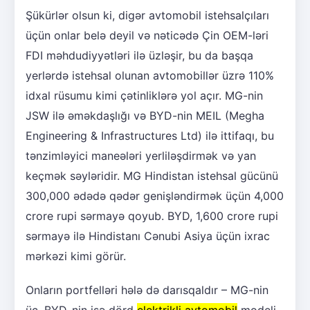
Şükürlər olsun ki, digər avtomobil istehsalçıları
üçün onlar belə deyil və nəticədə Çin OEM-ləri
FDI məhdudiyyətləri ilə üzləşir, bu da başqa
yerlərdə istehsal olunan avtomobillər üzrə 110%
idxal rüsumu kimi çətinliklərə yol açır. MG-nin
JSW ilə əməkdaşlığı və BYD-nin MEIL (Megha
Engineering & Infrastructures Ltd) ilə ittifaqı, bu
tənzimləyici maneələri yerliləşdirmək və yan
keçmək səyləridir. MG Hindistan istehsal gücünü
300,000 ədədə qədər genişləndirmək üçün 4,000
crore rupi sərmayə qoyub. BYD, 1,600 crore rupi
sərmayə ilə Hindistanı Cənubi Asiya üçün ixrac
mərkəzi kimi görür.
Onların portfelləri hələ də darısqaldır – MG-nin
üç, BYD-nin isə dörd
elektrikli avtomobil
modeli