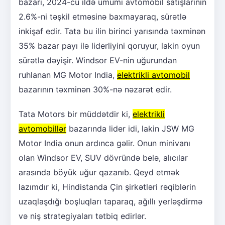
bazarı, 2024-cü ildə ümumi avtomobil satışlarının
2.6%-ni təşkil etməsinə baxmayaraq, sürətlə
inkişaf edir. Tata bu ilin birinci yarısında təxminən
35% bazar payı ilə liderliyini qoruyur, lakin oyun
sürətlə dəyişir. Windsor EV-nin uğurundan
ruhlanan MG Motor India,
elektrikli avtomobil
bazarının təxminən 30%-nə nəzarət edir.
Tata Motors bir müddətdir ki,
elektrikli
avtomobillər
bazarında lider idi, lakin JSW MG
Motor India onun ardınca gəlir. Onun minivanı
olan Windsor EV, SUV dövründə belə, alıcılar
arasında böyük uğur qazanıb. Qeyd etmək
lazımdır ki, Hindistanda Çin şirkətləri rəqiblərin
uzaqlaşdığı boşluqları taparaq, ağıllı yerləşdirmə
və niş strategiyaları tətbiq edirlər.