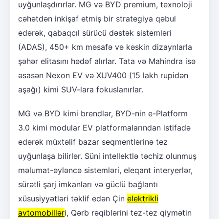
uyğunlaşdırırlar. MG və BYD premium, texnoloji
cəhətdən inkişaf etmiş bir strategiya qəbul
edərək, qabaqcıl sürücü dəstək sistemləri
(ADAS), 450+ km məsafə və kəskin dizaynlarla
şəhər elitasını hədəf alırlar. Tata və Mahindra isə
əsasən Nexon EV və XUV400 (15 lakh rupidən
aşağı) kimi SUV-lara fokuslanırlar.
MG və BYD kimi brendlər, BYD-nin e-Platform
3.0 kimi modular EV platformalarından istifadə
edərək müxtəlif bazar seqmentlərinə tez
uyğunlaşa bilirlər. Süni intellektlə təchiz olunmuş
məlumat-əyləncə sistemləri, eleqant interyerlər,
sürətli şarj imkanları və güclü bağlantı
xüsusiyyətləri təklif edən Çin
elektrikli
avtomobillər
i, Qərb rəqiblərini tez-tez qiymətin