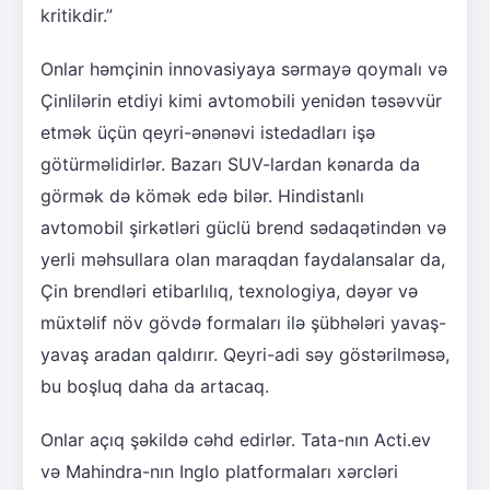
kritikdir.”
Onlar həmçinin innovasiyaya sərmayə qoymalı və
Çinlilərin etdiyi kimi avtomobili yenidən təsəvvür
etmək üçün qeyri-ənənəvi istedadları işə
götürməlidirlər. Bazarı SUV-lardan kənarda da
görmək də kömək edə bilər. Hindistanlı
avtomobil şirkətləri güclü brend sədaqətindən və
yerli məhsullara olan maraqdan faydalansalar da,
Çin brendləri etibarlılıq, texnologiya, dəyər və
müxtəlif növ gövdə formaları ilə şübhələri yavaş-
yavaş aradan qaldırır. Qeyri-adi səy göstərilməsə,
bu boşluq daha da artacaq.
Onlar açıq şəkildə cəhd edirlər. Tata-nın Acti.ev
və Mahindra-nın Inglo platformaları xərcləri