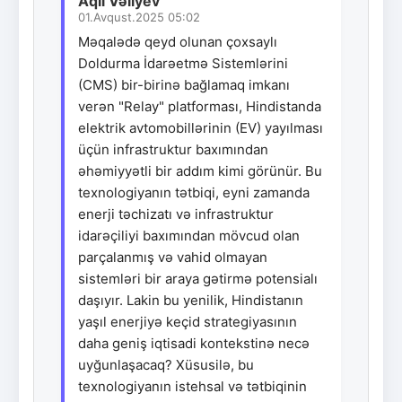
Aqil Vəliyev
01.Avqust.2025 05:02
Məqalədə qeyd olunan çoxsaylı
Doldurma İdarəetmə Sistemlərini
(CMS) bir-birinə bağlamaq imkanı
verən "Relay" platforması, Hindistanda
elektrik avtomobillərinin (EV) yayılması
üçün infrastruktur baxımından
əhəmiyyətli bir addım kimi görünür. Bu
texnologiyanın tətbiqi, eyni zamanda
enerji təchizatı və infrastruktur
idarəçiliyi baxımından mövcud olan
parçalanmış və vahid olmayan
sistemləri bir araya gətirmə potensialı
daşıyır. Lakin bu yenilik, Hindistanın
yaşıl enerjiyə keçid strategiyasının
daha geniş iqtisadi kontekstinə necə
uyğunlaşacaq? Xüsusilə, bu
texnologiyanın istehsal və tətbiqinin