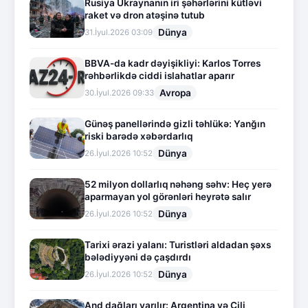
Rusiya Ukraynanın iri şəhərlərini kütləvi
raket və dron atəşinə tutub
Dünya
31.İyul.2026 03:09
BBVA-da kadr dəyişikliyi: Karlos Torres
rəhbərlikdə ciddi islahatlar aparır
Avropa
30.İyul.2026 09:33
Günəş panellərində gizli təhlükə: Yanğın
riski barədə xəbərdarlıq
Dünya
26.İyul.2026 10:52
52 milyon dollarlıq nəhəng səhv: Heç yerə
aparmayan yol görənləri heyrətə salır
Dünya
26.İyul.2026 10:52
Tarixi ərazi yalanı: Turistləri aldadan şəxs
bələdiyyəni də çaşdırdı
Dünya
26.İyul.2026 10:52
And dağları yarılır: Argentina və Çili