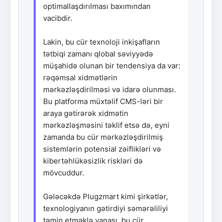
optimallaşdırılması baxımından
vacibdir.
Lakin, bu cür texnoloji inkişafların
tətbiqi zamanı qlobal səviyyədə
müşahidə olunan bir tendensiya da var:
rəqəmsal xidmətlərin
mərkəzləşdirilməsi və idarə olunması.
Bu platforma müxtəlif CMS-ləri bir
araya gətirərək xidmətin
mərkəzləşməsini təklif etsə də, eyni
zamanda bu cür mərkəzləşdirilmiş
sistemlərin potensial zəiflikləri və
kibertəhlükəsizlik riskləri də
mövcuddur.
Gələcəkdə Plugzmart kimi şirkətlər,
texnologiyanın gətirdiyi səmərəliliyi
təmin etməklə yanaşı, bu cür