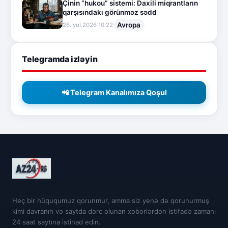
Çinin “hukou” sistemi: Daxili miqrantların
qarşısındakı görünməz sədd
Avropa
26.İyul.2026 10:22
Telegramda izləyin
📲 Telegram Kanalımıza Qoşul
Heç bir hüququmuz qorunmur, amma siz yenə də qorunurmuş
kimi davranın və saytda dərc olunan xəbərlərdən istifadə zamanı
24 saat saytına istinad edin.