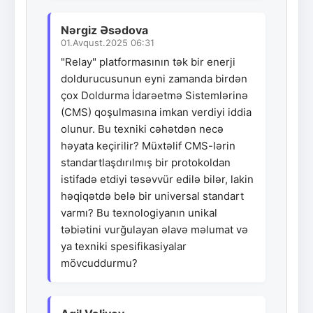
Nərgiz Əsədova
01.Avqust.2025 06:31
"Relay" platformasının tək bir enerji
doldurucusunun eyni zamanda birdən
çox Doldurma İdarəetmə Sistemlərinə
(CMS) qoşulmasına imkan verdiyi iddia
olunur. Bu texniki cəhətdən necə
həyata keçirilir? Müxtəlif CMS-lərin
standartlaşdırılmış bir protokoldan
istifadə etdiyi təsəvvür edilə bilər, lakin
həqiqətdə belə bir universal standart
varmı? Bu texnologiyanın unikal
təbiətini vurğulayan əlavə məlumat və
ya texniki spesifikasiyalar
mövcuddurmu?