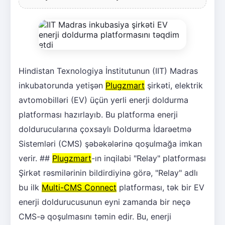
Hindistan Texnologiya İnstitutunun (IIT) Madras
inkubatorunda yetişən
Plugzmart
şirkəti, elektrik
avtomobilləri (EV) üçün yerli enerji doldurma
platforması hazırlayıb. Bu platforma enerji
doldurucularına çoxsaylı Doldurma İdarəetmə
Sistemləri (CMS) şəbəkələrinə qoşulmağa imkan
verir. ##
Plugzmart
-ın inqilabi "Relay" platforması
Şirkət rəsmilərinin bildirdiyinə görə, "Relay" adlı
bu ilk
Multi-CMS Connect
platforması, tək bir EV
enerji doldurucusunun eyni zamanda bir neçə
CMS-ə qoşulmasını təmin edir. Bu, enerji