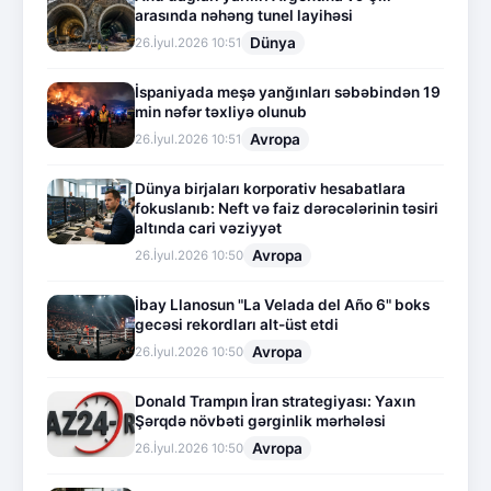
arasında nəhəng tunel layihəsi
Dünya
26.İyul.2026 10:51
İspaniyada meşə yanğınları səbəbindən 19
min nəfər təxliyə olunub
Avropa
26.İyul.2026 10:51
Dünya birjaları korporativ hesabatlara
fokuslanıb: Neft və faiz dərəcələrinin təsiri
altında cari vəziyyət
Avropa
26.İyul.2026 10:50
İbay Llanosun "La Velada del Año 6" boks
gecəsi rekordları alt-üst etdi
Avropa
26.İyul.2026 10:50
Donald Trampın İran strategiyası: Yaxın
Şərqdə növbəti gərginlik mərhələsi
Avropa
26.İyul.2026 10:50