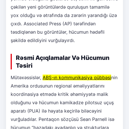
çəkilən yeni görüntülərdə quruluşun tamamilə
yox olduğu və ətrafında da zərərin yarandığı üzə
çıxdı. Associated Press (AP) tərəfindən
təsdiqlənən bu görüntülər, hücumun hədəfli
şəkildə edildiyini vurğulayırdı.
Rəsmi Açıqlamalar Və Hücumun
Təsiri
Mütəxəssislər,
ABŞ-ın kommunikasiya qübbəsi
nin
Amerika ordusunun regional əməliyyatlarını
koordinasiya etmədə kritik əhəmiyyətə malik
olduğunu və hücumun kamikadze pilotsuz uçuş
aparatı (PUA) ilə həyata keçirilə biləcəyini
vurğuladılar. Pentaqon sözçüsü Sean Parnell isə
hücumun “bazadakı avadanlıq və strukturlara