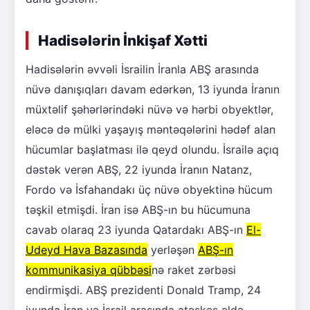
Hadisələrin İnkişaf Xətti
Hadisələrin əvvəli İsrailin İranla ABŞ arasında
nüvə danışıqları davam edərkən, 13 iyunda İranın
müxtəlif şəhərlərindəki nüvə və hərbi obyektlər,
eləcə də mülki yaşayış məntəqələrini hədəf alan
hücumlar başlatması ilə qeyd olundu. İsrailə açıq
dəstək verən ABŞ, 22 iyunda İranın Natanz,
Fordo və İsfahandakı üç nüvə obyektinə hücum
təşkil etmişdi. İran isə ABŞ-ın bu hücumuna
cavab olaraq 23 iyunda Qatardakı ABŞ-ın
El-
Udeyd Hava Bazasında
yerləşən
ABŞ-ın
kommunikasiya qübbəsi
nə raket zərbəsi
endirmişdi. ABŞ prezidenti Donald Tramp, 24
iyunda İran və İsrail arasında atəşkəs əldə