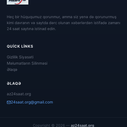
Heç bir hüququmuz qorunmur, amma siz yenə də qorunurmuş
kimi davranın və saytda dərc olunan xəbərlərdən istifadə zamanı
24 saat saytına istinad edin.
QUICK LINKS
Gizlilik Siyasəti
Məlumatların Silinməsi
Əlaqə
ƏLAQƏ
az24saat.org
24saat.org@gmail.com
Copyright © 2026 —
az24saat.org