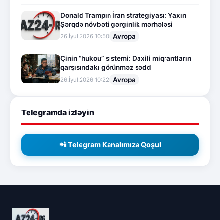
Donald Trampın İran strategiyası: Yaxın
Şərqdə növbəti gərginlik mərhələsi
Avropa
26.İyul.2026 10:50
Çinin “hukou” sistemi: Daxili miqrantların
qarşısındakı görünməz sədd
Avropa
26.İyul.2026 10:22
Telegramda izləyin
📲 Telegram Kanalımıza Qoşul