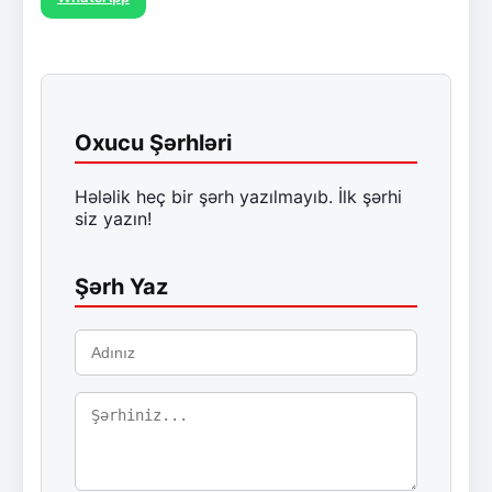
Oxucu Şərhləri
Hələlik heç bir şərh yazılmayıb. İlk şərhi
siz yazın!
Şərh Yaz