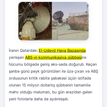
İranın Qatardakı
El-Udeyd Hava Bazasında
yerləşən
ABŞ-ın kommunikasiya qübbəsi
nə
hücumu bölgədə geniş əks-səda doğurub. Keçən
şənbə günü peyk görüntüləri ilə üzə çıxan və ABŞ
ordusunun kritik rabitə şəbəkəsi üçün istifadə
olunan 15 milyon dollarlıq qübbənin tamamilə
məhv olduğu məlumatı, bu gün ərazidən gələn
yeni fotolarla daha da aydınlaşıb.