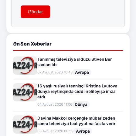
Göndər
Ən Son Xəbərlər
Tanınmış televiziya ulduzu Stiven Ber
saxlanılıb
Avropa
07.Avqust.2026 10:43
16 yaşlı rusiyalı tennisçi Kristina Lyutova
dünya reytinqində ciddi irəliləyişə imza
atdı
Dünya
04.Avqust.2026 11:06
Davina Makkol xərçənglə mübarizədən
sonra televiziya fəaliyyətinə fasilə verir
Avropa
03.Avqust.2026 00:59