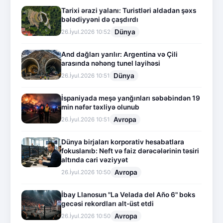
Tarixi ərazi yalanı: Turistləri aldadan şəxs
bələdiyyəni də çaşdırdı
Dünya
26.İyul.2026 10:52
And dağları yarılır: Argentina və Çili
arasında nəhəng tunel layihəsi
Dünya
26.İyul.2026 10:51
İspaniyada meşə yanğınları səbəbindən 19
min nəfər təxliyə olunub
Avropa
26.İyul.2026 10:51
Dünya birjaları korporativ hesabatlara
fokuslanıb: Neft və faiz dərəcələrinin təsiri
altında cari vəziyyət
Avropa
26.İyul.2026 10:50
İbay Llanosun "La Velada del Año 6" boks
gecəsi rekordları alt-üst etdi
Avropa
26.İyul.2026 10:50