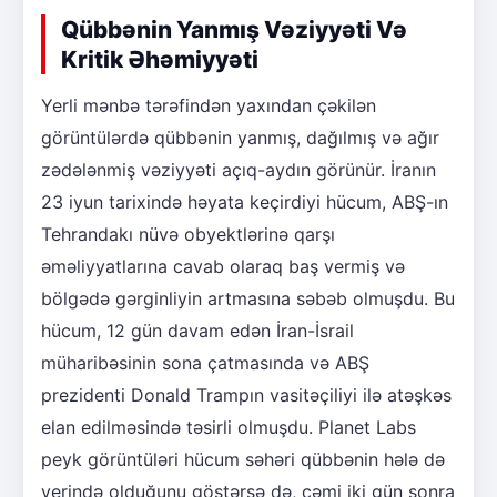
Qübbənin Yanmış Vəziyyəti Və
Kritik Əhəmiyyəti
Yerli mənbə tərəfindən yaxından çəkilən
görüntülərdə qübbənin yanmış, dağılmış və ağır
zədələnmiş vəziyyəti açıq-aydın görünür. İranın
23 iyun tarixində həyata keçirdiyi hücum, ABŞ-ın
Tehrandakı nüvə obyektlərinə qarşı
əməliyyatlarına cavab olaraq baş vermiş və
bölgədə gərginliyin artmasına səbəb olmuşdu. Bu
hücum, 12 gün davam edən İran-İsrail
müharibəsinin sona çatmasında və ABŞ
prezidenti Donald Trampın vasitəçiliyi ilə atəşkəs
elan edilməsində təsirli olmuşdu. Planet Labs
peyk görüntüləri hücum səhəri qübbənin hələ də
yerində olduğunu göstərsə də, cəmi iki gün sonra