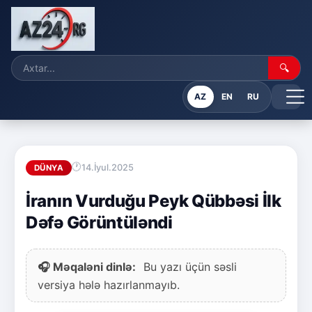
🔍
AZ
EN
RU
14.İyul.2025
DÜNYA
İranın Vurduğu Peyk Qübbəsi İlk
Dəfə Görüntüləndi
🎧 Məqaləni dinlə:
Bu yazı üçün səsli
versiya hələ hazırlanmayıb.