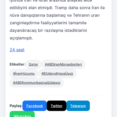
edildiyini elan etmişdi. Tramp daha sonra İran ilə
nüvə danışıqlarına başlamaq və Tehranın uran
zənginləşdirmə fəaliyyətlərini tamamilə
dayandıracaq bir razılaşma istədiklərini
açıqlamışdı.
24 saat
Etiketlər:
Qətər
#ABDIranMünasibətləri
#İranHücumu
#ElUdeydHavaÜssü
#ABDKommunikasiyaQübbəsi
Paylaş:
Facebook
Twitter
Telegram
WhatsApp