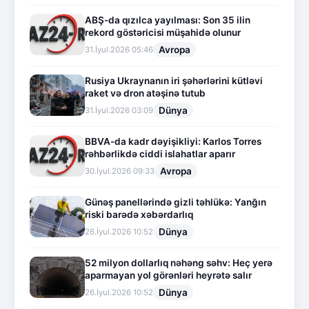
ABŞ-da qızılca yayılması: Son 35 ilin
rekord göstəricisi müşahidə olunur
Avropa
31.İyul.2026 05:46
Rusiya Ukraynanın iri şəhərlərini kütləvi
raket və dron atəşinə tutub
Dünya
31.İyul.2026 03:09
BBVA-da kadr dəyişikliyi: Karlos Torres
rəhbərlikdə ciddi islahatlar aparır
Avropa
30.İyul.2026 09:33
Günəş panellərində gizli təhlükə: Yanğın
riski barədə xəbərdarlıq
Dünya
26.İyul.2026 10:52
52 milyon dollarlıq nəhəng səhv: Heç yerə
aparmayan yol görənləri heyrətə salır
Dünya
26.İyul.2026 10:52