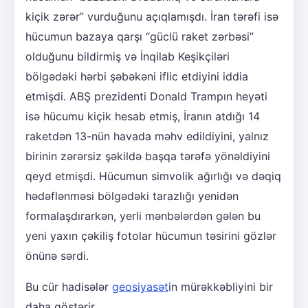
kiçik zərər” vurduğunu açıqlamışdı. İran tərəfi isə
hücumun bazaya qarşı “güclü raket zərbəsi”
olduğunu bildirmiş və İnqilab Keşikçiləri
bölgədəki hərbi şəbəkəni iflic etdiyini iddia
etmişdi. ABŞ prezidenti Donald Trampın heyəti
isə hücumu kiçik hesab etmiş, İranın atdığı 14
raketdən 13-nün havada məhv edildiyini, yalnız
birinin zərərsiz şəkildə başqa tərəfə yönəldiyini
qeyd etmişdi. Hücumun simvolik ağırlığı və dəqiq
hədəflənməsi bölgədəki tarazlığı yenidən
formalaşdırarkən, yerli mənbələrdən gələn bu
yeni yaxın çəkiliş fotolar hücumun təsirini gözlər
önünə sərdi.
Bu cür hadisələr
geosiyasət
in mürəkkəbliyini bir
daha göstərir.