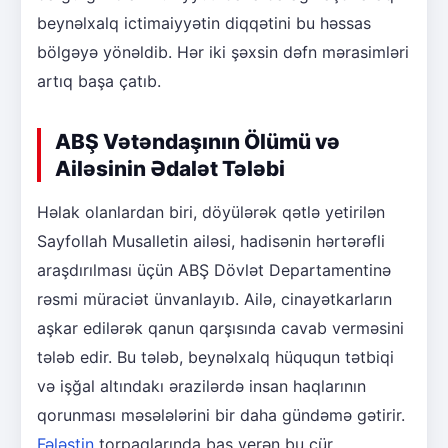
beynəlxalq ictimaiyyətin diqqətini bu həssas
bölgəyə yönəldib. Hər iki şəxsin dəfn mərasimləri
artıq başa çatıb.
ABŞ Vətəndaşının Ölümü və
Ailəsinin Ədalət Tələbi
Həlak olanlardan biri, döyülərək qətlə yetirilən
Sayfollah Musalletin ailəsi, hadisənin hərtərəfli
araşdırılması üçün ABŞ Dövlət Departamentinə
rəsmi müraciət ünvanlayıb. Ailə, cinayətkarların
aşkar edilərək qanun qarşısında cavab verməsini
tələb edir. Bu tələb, beynəlxalq hüququn tətbiqi
və işğal altındakı ərazilərdə insan haqlarının
qorunması məsələlərini bir daha gündəmə gətirir.
Fələstin
torpaqlarında baş verən bu cür