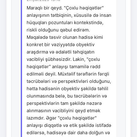
Maraqlı bir qeyd. "Çoxlu həqiqətlər"
anlayışının tətbiqinin, xüsusilə də insan
hüquqları pozuntuları kontekstində,
riskli olduğunu qəbul edirəm.
Məqalədə təsvir olunan hadisə kimi
konkret bir vəziyyətdə obyektiv
araşdırma və ədalətli təhqiqatın
vacibliyi şübhəsizdir. Lakin, "çoxlu
həqiqətlər" anlayışı tamamilə rədd
edilməli deyil. Müxtəlif tərəflərin fərqli
təcrübələri və perspektivləri olduğunu,
hətta hadisənin obyektiv şəkildə təhlil
olunmasında belə, bu təcrübələrin və
perspektivlərin tam şəkildə nəzərə
alınmasının vacibliyini qeyd etmək
lazımdır. Əgər "çoxlu həqiqətlər"
anlayışı diqqətlə və etik şəkildə istifadə
edilərsə, hadisəyə dair daha dolğun və