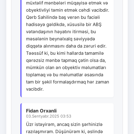
müxtəlif mənbələri müqayisə etmək və
obyektivliyi təmin etmək cəhdi vacibdir.
Qərb Sahilində baş verən bu faciəli
hadisəyə gəldikdə, xüsusilə bir ABŞ
vətəndaşının həyatını itirməsi, bu
məsələnin beynəlxalq səviyyədə
diqqətə alınmasını daha da zəruri edir.
Təəssüf ki, bu kimi hallarda tamamilə
qərəzsiz mənbə tapmaq çətin olsa da,
mümkün olan ən obyektiv məlumatları
toplamaq və bu məlumatlar əsasında
tam bir şəkil formalaşdırmaq hər zaman
vacibdir.
Fidan Orxanli
03.Sentyabr.2025 03:53
Üzr istəyirəm, ancaq sizin şərhinizlə
razılaşmıram. Düşünürəm ki, əslində