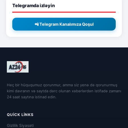
Telegramda izləyin
📲 Telegram Kanalımıza Qoşul
Heç bir hüququmuz qorunmur, amma siz yenə də qorunurmuş
kimi davranın və saytda dərc olunan xəbərlərdən istifadə zamanı
24 saat saytına istinad edin.
QUICK LINKS
Gizlilik Siyasəti