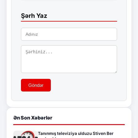
Şərh Yaz
Göndər
Ən Son Xəbərlər
Tanınmış televiziya ulduzu Stiven Ber