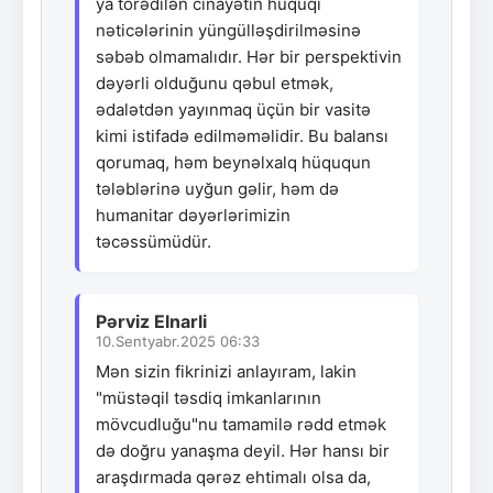
ya törədilən cinayətin hüquqi
nəticələrinin yüngülləşdirilməsinə
səbəb olmamalıdır. Hər bir perspektivin
dəyərli olduğunu qəbul etmək,
ədalətdən yayınmaq üçün bir vasitə
kimi istifadə edilməməlidir. Bu balansı
qorumaq, həm beynəlxalq hüququn
tələblərinə uyğun gəlir, həm də
humanitar dəyərlərimizin
təcəssümüdür.
Pərviz Elnarli
10.Sentyabr.2025 06:33
Mən sizin fikrinizi anlayıram, lakin
"müstəqil təsdiq imkanlarının
mövcudluğu"nu tamamilə rədd etmək
də doğru yanaşma deyil. Hər hansı bir
araşdırmada qərəz ehtimalı olsa da,