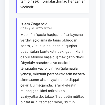
tam bir şəkil formalaşdırmaq hər zaman
vacibdir.
İslam Əsgərov
07.Avqust.2025 16:54
Müəllifin "çoxlu həqiqətlər" anlayışına
verdiyi açıqlama ilə tanış olduqdan
sonra, xüsusilə də insan hüquqları
pozuntuları kontekstindəki çətinlikləri
qəbul etdiyini başa düşmək çətin deyil.
Obyektiv araşdırma və ədalətli
təhqiqatın vacibliyini vurğulamaqla
yanaşı, müxtəlif perspektivlərin nəzərə
alınmasının əhəmiyyətinə də diqqət
çəkir. Bu məqamda, İsrail-Fələstin
münaqişəsi kimi mürəkkəb
vəziyyətlərdə, təkcə "həqiqətin mütləq
bir təfsirini tapmaq" deyil, "bütün