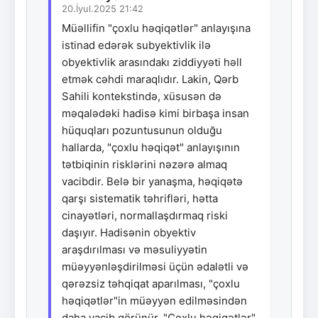
20.İyul.2025 21:42
Müəllifin "çoxlu həqiqətlər" anlayışına
istinad edərək subyektivlik ilə
obyektivlik arasındakı ziddiyyəti həll
etmək cəhdi maraqlıdır. Lakin, Qərb
Sahili kontekstində, xüsusən də
məqalədəki hadisə kimi birbaşa insan
hüquqları pozuntusunun olduğu
hallarda, "çoxlu həqiqət" anlayışının
tətbiqinin risklərini nəzərə almaq
vacibdir. Belə bir yanaşma, həqiqətə
qarşı sistematik təhrifləri, hətta
cinayətləri, normallaşdırmaq riski
daşıyır. Hadisənin obyektiv
araşdırılması və məsuliyyətin
müəyyənləşdirilməsi üçün ədalətli və
qərəzsiz təhqiqat aparılması, "çoxlu
həqiqətlər"in müəyyən edilməsindən
daha vacib görünür. "Çoxlu həqiqətlər"