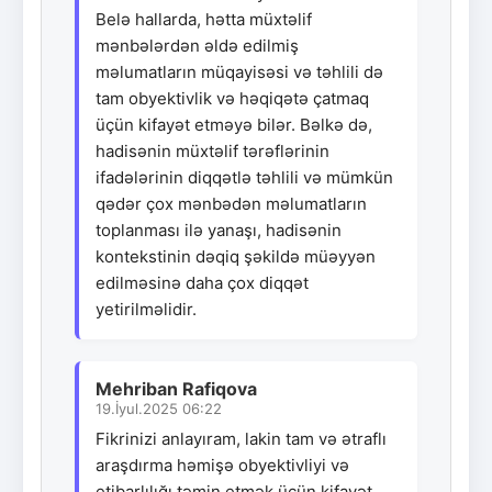
Belə hallarda, hətta müxtəlif
mənbələrdən əldə edilmiş
məlumatların müqayisəsi və təhlili də
tam obyektivlik və həqiqətə çatmaq
üçün kifayət etməyə bilər. Bəlkə də,
hadisənin müxtəlif tərəflərinin
ifadələrinin diqqətlə təhlili və mümkün
qədər çox mənbədən məlumatların
toplanması ilə yanaşı, hadisənin
kontekstinin dəqiq şəkildə müəyyən
edilməsinə daha çox diqqət
yetirilməlidir.
Mehriban Rafiqova
19.İyul.2025 06:22
Fikrinizi anlayıram, lakin tam və ətraflı
araşdırma həmişə obyektivliyi və
etibarlılığı təmin etmək üçün kifayət