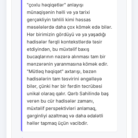
"çoxlu həqiqətlər" anlayışı
münaqişənin həlli və ya tarixi
gerçəkliyin təhlili kimi həssas
məsələlərdə daha çox kömək edə bilər.
Hər birimizin gördüyü və ya yaşadığı
hadisələr fərqli kontekstlərdə təsir
etdiyindən, bu müxtəlif baxış
bucaqlarının nəzərə alınması tam bir
mənzərənin yaranmasına kömək edir.
"Mütləq həqiqət" axtarışı, bəzən
hadisələrin tam təsvirini əngəlləyə
bilər, çünki hər bir fərdin təcrübəsi
unikal olaraq qalır. Qərb Sahilində baş
verən bu cür hadisələr zamanı,
müxtəlif perspektivləri anlamaq,
gərginliyi azaltmaq və daha ədalətli
həllər tapmaq üçün vacibdir.