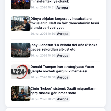
min nəfər təxliyə olunub
Avropa
26.İyul.2026 10:51
Dünya birjaları korporativ hesabatlara
fokuslanıb: Neft və faiz dərəcələrinin təsiri
altında cari vəziyyət
Avropa
26.İyul.2026 10:50
İbay Llanosun "La Velada del Año 6" boks
gecəsi rekordları alt-üst etdi
Avropa
26.İyul.2026 10:50
Donald Trampın İran strategiyası: Yaxın
Şərqdə növbəti gərginlik mərhələsi
Avropa
26.İyul.2026 10:50
Çinin “hukou” sistemi: Daxili miqrantların
qarşısındakı görünməz sədd
Avropa
26.İyul.2026 10:22