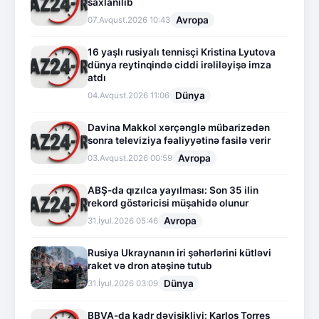
saxlanılıb
Avropa
07.Avqust.2026 10:43
16 yaşlı rusiyalı tennisçi Kristina Lyutova
dünya reytinqində ciddi irəliləyişə imza
atdı
Dünya
04.Avqust.2026 11:06
Davina Makkol xərçənglə mübarizədən
sonra televiziya fəaliyyətinə fasilə verir
Avropa
03.Avqust.2026 00:59
ABŞ-da qızılca yayılması: Son 35 ilin
rekord göstəricisi müşahidə olunur
Avropa
31.İyul.2026 05:46
Rusiya Ukraynanın iri şəhərlərini kütləvi
raket və dron atəşinə tutub
Dünya
31.İyul.2026 03:09
BBVA-da kadr dəyişikliyi: Karlos Torres