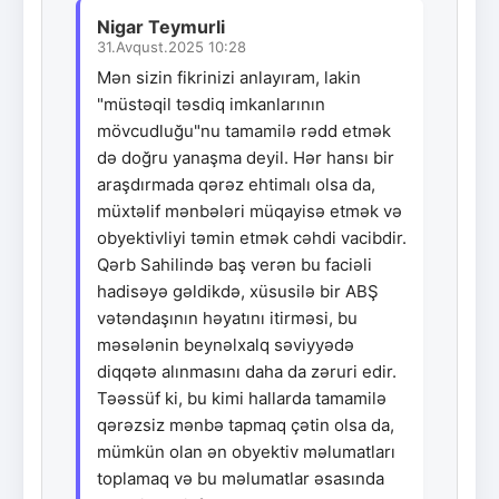
Nigar Teymurli
31.Avqust.2025 10:28
Mən sizin fikrinizi anlayıram, lakin
"müstəqil təsdiq imkanlarının
mövcudluğu"nu tamamilə rədd etmək
də doğru yanaşma deyil. Hər hansı bir
araşdırmada qərəz ehtimalı olsa da,
müxtəlif mənbələri müqayisə etmək və
obyektivliyi təmin etmək cəhdi vacibdir.
Qərb Sahilində baş verən bu faciəli
hadisəyə gəldikdə, xüsusilə bir ABŞ
vətəndaşının həyatını itirməsi, bu
məsələnin beynəlxalq səviyyədə
diqqətə alınmasını daha da zəruri edir.
Təəssüf ki, bu kimi hallarda tamamilə
qərəzsiz mənbə tapmaq çətin olsa da,
mümkün olan ən obyektiv məlumatları
toplamaq və bu məlumatlar əsasında