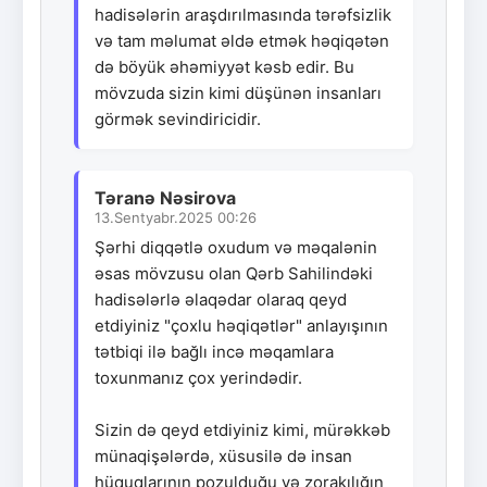
hadisələrin araşdırılmasında tərəfsizlik
və tam məlumat əldə etmək həqiqətən
də böyük əhəmiyyət kəsb edir. Bu
mövzuda sizin kimi düşünən insanları
görmək sevindiricidir.
Təranə Nəsirova
13.Sentyabr.2025 00:26
Şərhi diqqətlə oxudum və məqalənin
əsas mövzusu olan Qərb Sahilindəki
hadisələrlə əlaqədar olaraq qeyd
etdiyiniz "çoxlu həqiqətlər" anlayışının
tətbiqi ilə bağlı incə məqamlara
toxunmanız çox yerindədir.
Sizin də qeyd etdiyiniz kimi, mürəkkəb
münaqişələrdə, xüsusilə də insan
hüquqlarının pozulduğu və zorakılığın