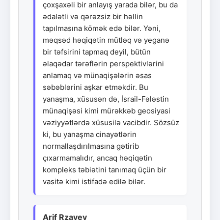
çoxşaxəli bir anlayış yarada bilər, bu da
ədalətli və qərəzsiz bir həllin
tapılmasına kömək edə bilər. Yəni,
məqsəd həqiqətin mütləq və yeganə
bir təfsirini tapmaq deyil, bütün
əlaqədar tərəflərin perspektivlərini
anlamaq və münaqişələrin əsas
səbəblərini aşkar etməkdir. Bu
yanaşma, xüsusən də, İsrail-Fələstin
münaqişəsi kimi mürəkkəb geosiyasi
vəziyyətlərdə xüsusilə vacibdir. Sözsüz
ki, bu yanaşma cinayətlərin
normallaşdırılmasına gətirib
çıxarmamalıdır, ancaq həqiqətin
kompleks təbiətini tanımaq üçün bir
vasitə kimi istifadə edilə bilər.
Arif Rzayev