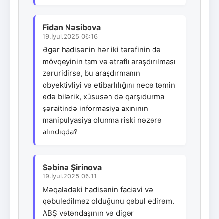
Fidan Nəsibova
19.İyul.2025 06:16
Əgər hadisənin hər iki tərəfinin də
mövqeyinin tam və ətraflı araşdırılması
zəruridirsə, bu araşdırmanın
obyektivliyi və etibarlılığını necə təmin
edə bilərik, xüsusən də qarşıdurma
şəraitində informasiya axınının
manipulyasiya olunma riski nəzərə
alındıqda?
Səbinə Şirinova
19.İyul.2025 06:11
Məqalədəki hadisənin faciəvi və
qəbuledilməz olduğunu qəbul edirəm.
ABŞ vətəndaşının və digər