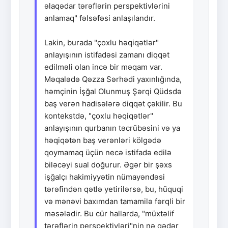
əlaqədar tərəflərin perspektivlərini
anlamaq" fəlsəfəsi anlaşılandır.
Lakin, burada "çoxlu həqiqətlər"
anlayışının istifadəsi zamanı diqqət
edilməli olan incə bir məqam var.
Məqalədə Qəzza Sərhədi yaxınlığında,
həmçinin İşğal Olunmuş Şərqi Qüdsdə
baş verən hadisələrə diqqət çəkilir. Bu
kontekstdə, "çoxlu həqiqətlər"
anlayışının qurbanın təcrübəsini və ya
həqiqətən baş verənləri kölgədə
qoymamaq üçün necə istifadə edilə
biləcəyi sual doğurur. Əgər bir şəxs
işğalçı hakimiyyətin nümayəndəsi
tərəfindən qətlə yetirilərsə, bu, hüquqi
və mənəvi baxımdan tamamilə fərqli bir
məsələdir. Bu cür hallarda, "müxtəlif
tərəflərin perspektivləri"nin nə qədər