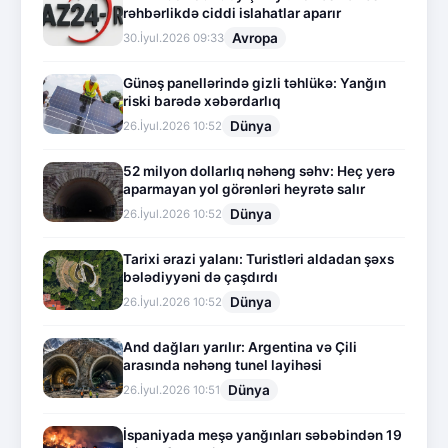
rəhbərlikdə ciddi islahatlar aparır
Avropa
30.İyul.2026 09:33
Günəş panellərində gizli təhlükə: Yanğın
riski barədə xəbərdarlıq
Dünya
26.İyul.2026 10:52
52 milyon dollarlıq nəhəng səhv: Heç yerə
aparmayan yol görənləri heyrətə salır
Dünya
26.İyul.2026 10:52
Tarixi ərazi yalanı: Turistləri aldadan şəxs
bələdiyyəni də çaşdırdı
Dünya
26.İyul.2026 10:52
And dağları yarılır: Argentina və Çili
arasında nəhəng tunel layihəsi
Dünya
26.İyul.2026 10:51
İspaniyada meşə yanğınları səbəbindən 19