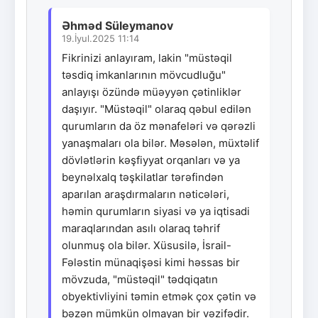
Əhməd Süleymanov
19.İyul.2025 11:14
Fikrinizi anlayıram, lakin "müstəqil
təsdiq imkanlarının mövcudluğu"
anlayışı özündə müəyyən çətinliklər
daşıyır. "Müstəqil" olaraq qəbul edilən
qurumların da öz mənafeləri və qərəzli
yanaşmaları ola bilər. Məsələn, müxtəlif
dövlətlərin kəşfiyyat orqanları və ya
beynəlxalq təşkilatlar tərəfindən
aparılan araşdırmaların nəticələri,
həmin qurumların siyasi və ya iqtisadi
maraqlarından asılı olaraq təhrif
olunmuş ola bilər. Xüsusilə, İsrail-
Fələstin münaqişəsi kimi həssas bir
mövzuda, "müstəqil" tədqiqatın
obyektivliyini təmin etmək çox çətin və
bəzən mümkün olmayan bir vəzifədir.