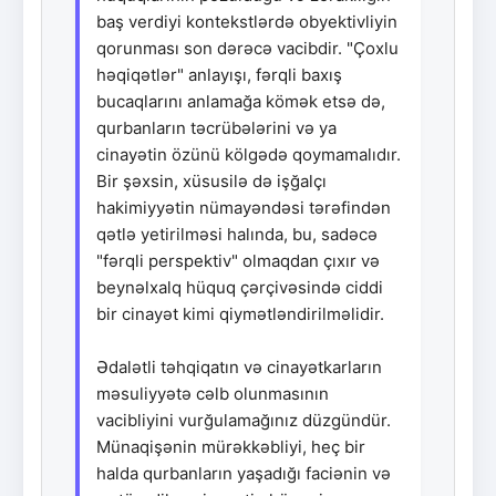
baş verdiyi kontekstlərdə obyektivliyin
qorunması son dərəcə vacibdir. "Çoxlu
həqiqətlər" anlayışı, fərqli baxış
bucaqlarını anlamağa kömək etsə də,
qurbanların təcrübələrini və ya
cinayətin özünü kölgədə qoymamalıdır.
Bir şəxsin, xüsusilə də işğalçı
hakimiyyətin nümayəndəsi tərəfindən
qətlə yetirilməsi halında, bu, sadəcə
"fərqli perspektiv" olmaqdan çıxır və
beynəlxalq hüquq çərçivəsində ciddi
bir cinayət kimi qiymətləndirilməlidir.
Ədalətli təhqiqatın və cinayətkarların
məsuliyyətə cəlb olunmasının
vacibliyini vurğulamağınız düzgündür.
Münaqişənin mürəkkəbliyi, heç bir
halda qurbanların yaşadığı faciənin və