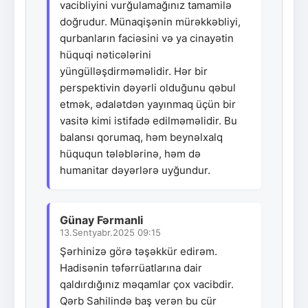
vacibliyini vurğulamağınız tamamilə
doğrudur. Münaqişənin mürəkkəbliyi,
qurbanların faciəsini və ya cinayətin
hüquqi nəticələrini
yüngülləşdirməməlidir. Hər bir
perspektivin dəyərli olduğunu qəbul
etmək, ədalətdən yayınmaq üçün bir
vasitə kimi istifadə edilməməlidir. Bu
balansı qorumaq, həm beynəlxalq
hüququn tələblərinə, həm də
humanitar dəyərlərə uyğundur.
Günay Fərmanli
13.Sentyabr.2025 09:15
Şərhinizə görə təşəkkür edirəm.
Hadisənin təfərrüatlarına dair
qaldırdığınız məqamlar çox vacibdir.
Qərb Sahilində baş verən bu cür