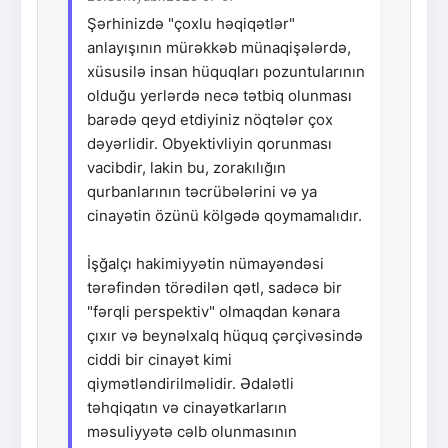
Şərhinizdə "çoxlu həqiqətlər"
anlayışının mürəkkəb münaqişələrdə,
xüsusilə insan hüquqları pozuntularının
olduğu yerlərdə necə tətbiq olunması
barədə qeyd etdiyiniz nöqtələr çox
dəyərlidir. Obyektivliyin qorunması
vacibdir, lakin bu, zorakılığın
qurbanlarının təcrübələrini və ya
cinayətin özünü kölgədə qoymamalıdır.
İşğalçı hakimiyyətin nümayəndəsi
tərəfindən törədilən qətl, sadəcə bir
"fərqli perspektiv" olmaqdan kənara
çıxır və beynəlxalq hüquq çərçivəsində
ciddi bir cinayət kimi
qiymətləndirilməlidir. Ədalətli
təhqiqatın və cinayətkarların
məsuliyyətə cəlb olunmasının