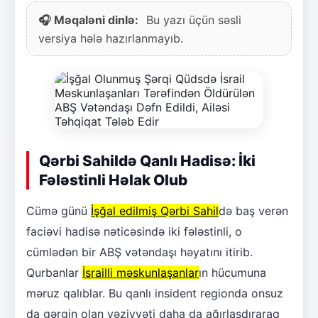
🎧 Məqaləni dinlə:
Bu yazı üçün səsli
versiya hələ hazırlanmayıb.
Qərbi Sahildə Qanlı Hadisə: İki
Fələstinli Həlak Olub
Cümə günü
İşğal edilmiş Qərbi Sahil
də baş verən
faciəvi hadisə nəticəsində iki fələstinli, o
cümlədən bir ABŞ vətəndaşı həyatını itirib.
Qurbanlar
İsrailli məskunlaşanlar
ın hücumuna
məruz qalıblar. Bu qanlı insident regionda onsuz
da gərgin olan vəziyyəti daha da ağırlaşdıraraq