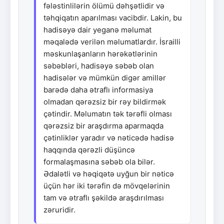
fələstinlilərin ölümü dəhşətlidir və
təhqiqatın aparılması vacibdir. Lakin, bu
hadisəyə dair yeganə məlumat
məqalədə verilən məlumatlardır. İsrailli
məskunlaşanların hərəkətlərinin
səbəbləri, hadisəyə səbəb olan
hadisələr və mümkün digər amillər
barədə daha ətraflı informasiya
olmadan qərəzsiz bir rəy bildirmək
çətindir. Məlumatın tək tərəfli olması
qərəzsiz bir araşdırma aparmaqda
çətinliklər yaradır və nəticədə hadisə
haqqında qərəzli düşüncə
formalaşmasına səbəb ola bilər.
Ədalətli və həqiqətə uyğun bir nəticə
üçün hər iki tərəfin də mövqelərinin
tam və ətraflı şəkildə araşdırılması
zəruridir.