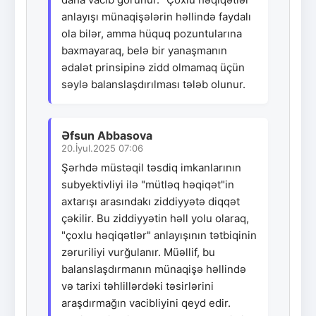
anlayışı münaqişələrin həllində faydalı
ola bilər, amma hüquq pozuntularına
baxmayaraq, belə bir yanaşmanın
ədalət prinsipinə zidd olmamaq üçün
səylə balanslaşdırılması tələb olunur.
Əfsun Abbasova
20.İyul.2025 07:06
Şərhdə müstəqil təsdiq imkanlarının
subyektivliyi ilə "mütləq həqiqət"in
axtarışı arasındakı ziddiyyətə diqqət
çəkilir. Bu ziddiyyətin həll yolu olaraq,
"çoxlu həqiqətlər" anlayışının tətbiqinin
zəruriliyi vurğulanır. Müəllif, bu
balanslaşdırmanın münaqişə həllində
və tarixi təhlillərdəki təsirlərini
araşdırmağın vacibliyini qeyd edir.