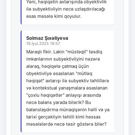
Yəni, həqiqətin axtarışında obyektivlik
ilə subyektivliyin necə uzlaşdırılacağı
əsas məsələ kimi qoyulur.
Solmaz Şıxəliyeva
19.İyul.2025 19:57
Maraqlı fikir. Lakin "müstəqil" təsdiq
imkanlarının subyektivliyini nəzərə
alaraq, həqiqətə çatmaq üçün
obyektivliyə əsaslanan "mütləq
həqiqət" axtarışı ilə subyektiv təhlillərə
və kontekstual yanaşmalara əsaslanan
"çoxlu həqiqətlər" anlayışı arasında
necə balans yarada bilərik? Bu
balanslaşdırma münaqişənin həlli və ya
tarixi gerçəkliyin təhlili kimi həssas
məsələlərdə necə təsir göstərə bilər?