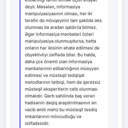
deyil. Məsələn, informasiya
manipulyasiyasının olması, hər iki
tərəfin də mövqeyinin tam şəkildə əks
olunması ilə aradan qaldırıla bilməz.
Əgər informasiya mənbələri özləri
manipulyasiya olunmuşdursa, hətta
onların hər ikisinin əhatə edilməsi də
obyektivliyi zəiflədə bilər. Bu halda,
daha çox önəmli olan informasiya
mənbələrinin etibarlılığının müəyyən
edilməsi və müstəqil tədqiqat
metodlarının tətbiqi, həm də qərəzsiz
müstəqil ekspertlərin cəlb olunması
olmalıdır. Qərb sahilində baş verən
hadisənin dəqiq araşdırılmasının ən
vacib amili məhz bu müstəqil təsdiq
imkanlarının mövcudluğu və
istifadəsidir.