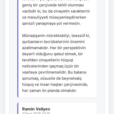
geniş bir çərçivədə təhlil olunması
vacibdir ki, bu da cinayətin xarakterini
və məsuliyyəti müəyyənləşdirərkən
qərəzli yanaşmaya yol verməsin.
Münaqişənin mürəkkəbliyi, təəssüf ki,
qurbanların təcrübələrinin önəmini
azaltmamalıdır. Hər bir perspektivin
dəyərli olduğunu qəbul etmək, bir
tərəfdən cinayətlərin hüquqi
nəticələrindən qaçmaq üçün bir
vasitəyə çevrilməməlidir. Bu balansı
qorumaq, xüsusilə də beynəlxalq
hüquq və insan haqları çərçivəsində,
hər zaman ön planda olmalıdır.
Ramin Vəliyev
27.İyul.2025 13:10