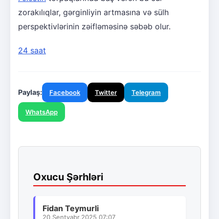
zorakılıqlar, gərginliyin artmasına və sülh
perspektivlərinin zəifləməsinə səbəb olur.
24 saat
Paylaş:
Facebook
Twitter
Telegram
WhatsApp
Oxucu Şərhləri
Fidan Teymurli
20.Sentyabr.2025 07:07