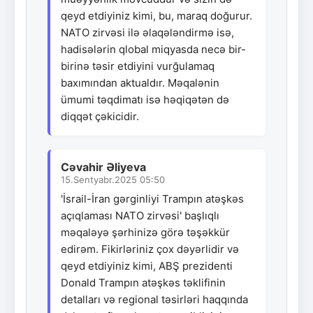
qeyd etdiyiniz kimi, bu, maraq doğurur.
NATO zirvəsi ilə əlaqələndirmə isə,
hadisələrin qlobal miqyasda necə bir-
birinə təsir etdiyini vurğulamaq
baxımından aktualdır. Məqalənin
ümumi təqdimatı isə həqiqətən də
diqqət çəkicidir.
Cəvahir Əliyeva
15.Sentyabr.2025 05:50
'İsrail-İran gərginliyi Trampın atəşkəs
açıqlaması NATO zirvəsi' başlıqlı
məqaləyə şərhinizə görə təşəkkür
edirəm. Fikirləriniz çox dəyərlidir və
qeyd etdiyiniz kimi, ABŞ prezidenti
Donald Trampın atəşkəs təklifinin
detalları və regional təsirləri haqqında