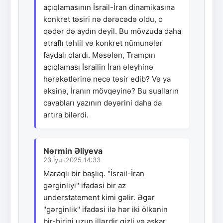
açıqlamasının İsrail-İran dinamikasına
konkret təsiri nə dərəcədə oldu, o
qədər də aydın deyil. Bu mövzuda daha
ətraflı təhlil və konkret nümunələr
faydalı olardı. Məsələn, Trampın
açıqlaması İsrailin İran əleyhinə
hərəkətlərinə necə təsir edib? Və ya
əksinə, İranın mövqeyinə? Bu sualların
cavabları yazının dəyərini daha da
artıra bilərdi.
Nərmin Əliyeva
23.İyul.2025 14:33
Maraqlı bir başlıq. "İsrail-İran
gərginliyi" ifadəsi bir az
understatement kimi gəlir. Əgər
"gərginlik" ifadəsi ilə hər iki ölkənin
bir-birini uzun illərdir gizli və aşkar