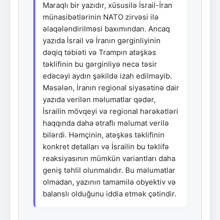
Maraqlı bir yazıdır, xüsusilə İsrail-İran
münasibətlərinin NATO zirvəsi ilə
əlaqələndirilməsi baxımından. Ancaq
yazıda İsrail və İranın gərginliyinin
dəqiq təbiəti və Trampın atəşkəs
təklifinin bu gərginliyə necə təsir
edəcəyi aydın şəkildə izah edilməyib.
Məsələn, İranın regional siyasətinə dair
yazıda verilən məlumatlar qədər,
İsrailin mövqeyi və regional hərəkətləri
haqqında daha ətraflı məlumat verilə
bilərdi. Həmçinin, atəşkəs təklifinin
konkret detalları və İsrailin bu təklifə
reaksiyasının mümkün variantları daha
geniş təhlil olunmalıdır. Bu məlumatlar
olmadan, yazının tamamilə obyektiv və
balanslı olduğunu iddia etmək çətindir.