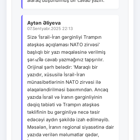
alaraq düşünülmüş bir cavab yazın.
Aytən Əliyeva
07.Sentyabr.2025 22:13
Sizə 'İsrail-İran gərginliyi Trampın
atəşkəs açıqlaması NATO zirvəsi'
başlıqlı bir yazı məqaləsinə verilmiş
şərഹിə cavab yazmağınız tapşırılır.
Orijinal şərh belədir: 'Maraqlı bir
yazıdır, xüsusilə İsrail-İran
münasibətlərinin NATO zirvəsi ilə
əlaqələndirilməsi baxımından. Ancaq
yazıda İsrail və İranın gərginliyinin
dəqiq təbiəti və Trampın atəşkəs
təklifinin bu gərginliyə necə təsir
edəcəyi aydın şəkildə izah edilməyib.
Məsələn, İranın regional siyasətinə dair
yazıda verilən məlumatlar qədər,