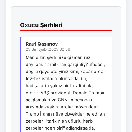
Oxucu Şərhləri
Rauf Qasımov
25.Sentyabr.2025 02:38
Mən sizin şərhinizə qismən razı
deyiləm. "İsrail-İran gərginliyi" ifadəsi,
doğru qeyd etdiyiniz kimi, xəbərlərdə
tez-tez istifadə olunsa da, bu,
hadisələrin yalnız bir tərəfini əks
etdirir. ABŞ prezidenti Donald Trampın
açıqlamaları və CNN-in hesabatı
arasında kəskin fərqlər mövcuddur.
Tramp İranın nüvə obyektlərinə edilən
zərbələri "tarixin ən uğurlu hərbi
zərbələrindən biri" adlandırsa da,