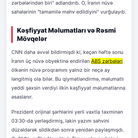
zərbələrindən biri" adlandırıb. O, İranın nüvə
sahələrinin "tamamilə məhv edildiyini" vurğulayıb.
Kəşfiyyat Məlumatları və Rəsmi
Mövqelər
CNN daha əvvəl bildirmişdi ki, keçən həftə sonu
İranın üç nüvə obyektinə endirilən
ABŞ zərbələri
ölkənin nüvə proqramını yalnız bir neçə ay
ləngitmiş ola bilər. Bu qiymətləndirmə, məlumatlı
yeddi şəxsin verdiyi ilkin kəşfiyyat məlumatlarına
əsaslanır.
Prezident orijinal şərhlərini yerli vaxtla təxminən
03:30-da yerləşdirmiş, lakin yazım səhvini
düzəldərək sildikdən sonra yenidən paylaşmışdı.