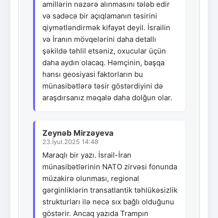
amillərin nəzərə alınmasını tələb edir
və sadəcə bir açıqlamanın təsirini
qiymətləndirmək kifayət deyil. İsrailin
və İranın mövqelərini daha detallı
şəkildə təhlil etsəniz, oxucular üçün
daha aydın olacaq. Həmçinin, başqa
hansı geosiyasi faktorların bu
münasibətlərə təsir göstərdiyini də
araşdırsanız məqalə daha dolğun olar.
Zeynəb Mirzəyeva
23.İyul.2025 14:48
Maraqlı bir yazı. İsrail-İran
münasibətlərinin NATO zirvəsi fonunda
müzakirə olunması, regional
gərginliklərin transatlantik təhlükəsizlik
strukturları ilə necə sıx bağlı olduğunu
göstərir. Ancaq yazıda Trampın