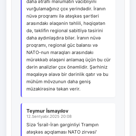
daha ətraflı məlumatın vacibliyini
vurğulamağınız çox yerindədir. İranın
nüvə proqramı ilə atəşkəs şərtləri
arasındakı əlaqənin təhlili, həqiqətən
də, təklifin regional sabitliyə təsirini
daha aydınlaşdıra bilər. İranın nüvə
proqramı, regional güc balansı və
NATO-nun maraqları arasındakı
mürəkkəb əlaqəni anlamaq üçün bu cür
dərin analizlər çox önəmlidir. Şərhiniz
məqaləyə əlavə bir dərinlik qatır və bu
mühüm mövzunun daha geniş
müzakirəsinə təkan verir.
Teymur İsmayılov
12.Sentyabr.2025 20:08
Sizə 'İsrail-İran gərginliyi Trampın
atəşkəs açıqlaması NATO zirvəsi'