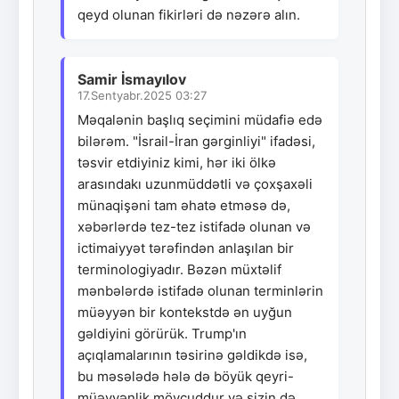
qeyd olunan fikirləri də nəzərə alın.
Samir İsmayılov
17.Sentyabr.2025 03:27
Məqalənin başlıq seçimini müdafiə edə
bilərəm. "İsrail-İran gərginliyi" ifadəsi,
təsvir etdiyiniz kimi, hər iki ölkə
arasındakı uzunmüddətli və çoxşaxəli
münaqişəni tam əhatə etməsə də,
xəbərlərdə tez-tez istifadə olunan və
ictimaiyyət tərəfindən anlaşılan bir
terminologiyadır. Bəzən müxtəlif
mənbələrdə istifadə olunan terminlərin
müəyyən bir kontekstdə ən uyğun
gəldiyini görürük. Trump'ın
açıqlamalarının təsirinə gəldikdə isə,
bu məsələdə hələ də böyük qeyri-
müəyyənlik mövcuddur və sizin də