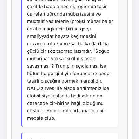
şəkildə hədələməsini, regionda təsir
dairələri uğrunda mübarizəsini və
müxtəlif vasitələrlə (proksi müharibələr
daxil olmaqla) bir-birinə qarşı
əməliyyatlar həyata keçirməsini
nəzərdə tutursunuzsa, bəlkə də daha
güclü bir söz tapmaq lazımdır. "Soğuq
müharibə" yoxsa "sıxılmış əsəb
savaşması"? Trump'ın açıqlaması isə
bütün bu gərginliyin fonunda nə qədər
təsirli olacağını görmək maraqlıdır.
NATO zirvəsi ilə əlaqələndirməniz isə
qlobal siyasi planda hadisələrin nə
dərəcədə bir-birinə bağlı olduğunu
göstərir. Amma nəticədə maraqlı bir
məqalə olub.