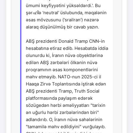
ümumi keyfiyyətini yüksəldərdi.'. Bu
şərഹിə 'neutral' üslubunda, məqalənin
əsas mövzusunu ('srailran') nəzərə
alaraq düşünülmüş bir cavab yazın.
ABŞ prezidenti Donald Tramp CNN-in
hesabatına etiraz edib. Hesabatda iddia
olunurdu ki, İranın nüvə obyektlərinə
edilən ABŞ zərbələri ölkənin nüvə
proqramının əsas komponentlərini
məhv etməyib. NATO-nun 2025-ci il
Haaqa Zirvə Toplantısında iştirak edən
ABŞ prezidenti Tramp, Truth Social
platformasında paylaşım edərək
sözügedən hərbi əməliyyatları "tarixin
ən uğurlu hərbi zərbələrindən biri"
adlandırıb. O, İranın nüvə sahələrinin
"tamamilə məhv edildiyini" vurğulayıb.