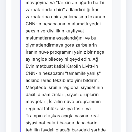
mövqeyinə və "tarixin ən uğurlu hərbi
zərbələrindən biri" adlandırdığı İran
zərbələrinə dair açıqlamasına toxunun.
CNN-in hesabatının məlumatlı yeddi
şəxsin verdiyi ilkin kəşfiyyat
məlumatlarına əsaslandığını və bu
qiymətləndirməyə görə zərbələrin
İranın nüvə proqramını yalnız bir neçə
ay ləngidə biləcəyini qeyd edin. Ağ
Evin mətbuat katibi Karolin Livitt-in
CNN-in hesabatını "tamamilə yanlış"
adlandıraraq təkzib etdiyini bildirin.
Məqalədə İsrailin regional siyasətinin
daxili dinamizmləri, siyasi qrupların
mövqeləri, İsrailin nüvə proqramının
regional təhlükəsizliyə təsiri və
Trampın atəşkəs açıqlamasının real
siyasi nəticələri barədə daha dərin
təhlilin faydalı olacağı barədəki şərhdə