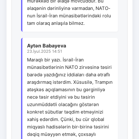
mürəkkəb bir əlaqə mövcuddur. Bu
əlaqənin dərinliyinə varmadan, NATO-
nun İsrail-İran münasibətlərindəki rolu
tam olaraq anlaşıla bilməz.
Aytən Babayeva
23.İyul.2025 14:51
Maraqlı bir yazı. İsrail-İran
münasibətlərinin NATO zirvəsinə təsiri
barədə yazdığınız iddiaları daha ətraflı
araşdırmaq istərdim. Xüsusilə, Trampın
atəşkəs açıqlamasının bu gərginliyə
necə təsir etdiyini və bu təsirin
uzunmüddətli olacağını göstərən
konkret sübutlar təqdim etməyinizi
xahiş edərdim. Çünki, bu cür qlobal
miqyaslı hadisələrin bir-birinə təsirini
dəqiq müəyyən etmək, çoxsaylı