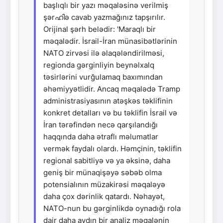
başlıqlı bir yazı məqaləsinə verilmiş
şərഹിə cavab yazmağınız tapşırılır.
Orijinal şərh belədir: 'Maraqlı bir
məqalədir. İsrail-İran münasibətlərinin
NATO zirvəsi ilə əlaqələndirilməsi,
regionda gərginliyin beynəlxalq
təsirlərini vurğulamaq baxımından
əhəmiyyətlidir. Ancaq məqalədə Tramp
administrasiyasının atəşkəs təklifinin
konkret detalları və bu təklifin İsrail və
İran tərəfindən necə qarşılandığı
haqqında daha ətraflı məlumatlar
vermək faydalı olardı. Həmçinin, təklifin
regional sabitliyə və ya əksinə, daha
geniş bir münaqişəyə səbəb olma
potensialının müzakirəsi məqaləyə
daha çox dərinlik qatardı. Nəhayət,
NATO-nun bu gərginlikdə oynadığı rola
dair daha aydın bir analiz məqalənin