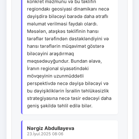
konkret məzmunu və bu təklifin
regiondakı geosiyasi dinamikanı necə
dəyişdirə biləcəyi barədə daha ətraflı
məlumat verilməsi faydalı olardı.
Məsələn, atəşkəs təklifinin hansı
tərəflər tərəfindən dəstəkləndiyini və
hansı tərəflərin müqavimət göstərə
biləcəyini araşdırmaq
məqsədəuyğundur. Bundan əlavə,
İranın regional siyasətindəki
mövqeyinin uzunmüddətli
perspektivdə necə dəyişə biləcəyi və
bu dəyişikliklərin İsrailin təhlükəsizlik
strategiyasına necə təsir edəcəyi daha
geniş şəkildə təhlil edilə bilər.
Nərgiz Abdullayeva
23.İyul.2025 08:06