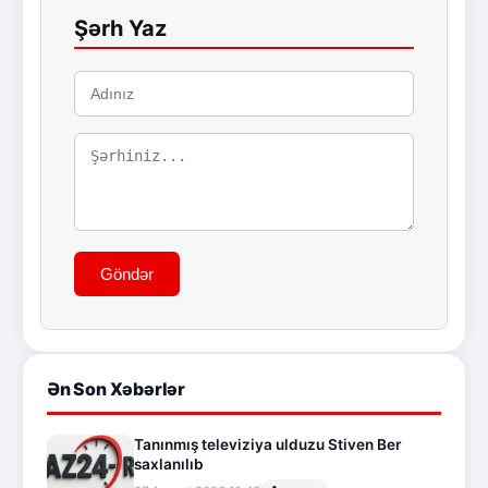
Şərh Yaz
Göndər
Ən Son Xəbərlər
Tanınmış televiziya ulduzu Stiven Ber
saxlanılıb