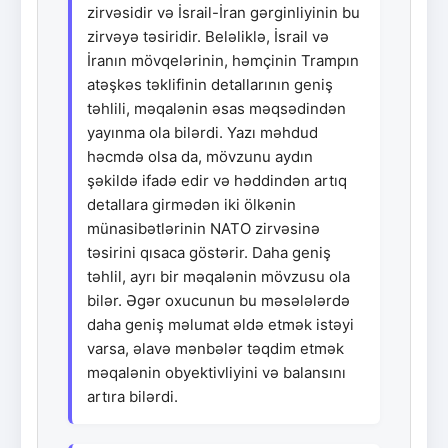
zirvəsidir və İsrail-İran gərginliyinin bu
zirvəyə təsiridir. Beləliklə, İsrail və
İranın mövqelərinin, həmçinin Trampın
atəşkəs təklifinin detallarının geniş
təhlili, məqalənin əsas məqsədindən
yayınma ola bilərdi. Yazı məhdud
həcmdə olsa da, mövzunu aydın
şəkildə ifadə edir və həddindən artıq
detallara girmədən iki ölkənin
münasibətlərinin NATO zirvəsinə
təsirini qısaca göstərir. Daha geniş
təhlil, ayrı bir məqalənin mövzusu ola
bilər. Əgər oxucunun bu məsələlərdə
daha geniş məlumat əldə etmək istəyi
varsa, əlavə mənbələr təqdim etmək
məqalənin obyektivliyini və balansını
artıra bilərdi.