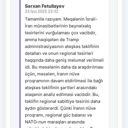
Sərxan Fətullayev
23.İyul.2025 23:32
Tamamilə razıyam. Məqalənin İsrail-
İran münasibətlərinin beynəlxalq
təsirlərini vurğulaması çox vacibdir,
amma həqiqətən də Tramp
administrasiyasının atəşkəs təklifinin
detalları və onun regional təsirləri
haqqında daha geniş məlumat verilməli
idi. Bu məsələnin daha da araşdırılması
üçün, məsələn, İranın nüvə
proqramının davam etdirilməsi ilə bağlı
atəşkəs təklifinin şərtləri arasındakı
əlaqənin analiz edilməsi vacibdir. Bu,
təklifin regional sabitliyə təsirini daha
aydın göstərərdi. Çünki İranın nüvə
proqramı, regional güc balansı və
NATO-nun maraqları arasında