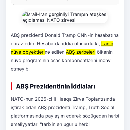
ABŞ prezidenti Donald Tramp CNN-in hesabatına
etiraz edib. Hesabatda iddia olunurdu ki,
İranın
nüvə obyektləri
nə edilən
ABŞ zərbələri
ölkənin
nüvə proqramının əsas komponentlərini məhv
etməyib.
ABŞ Prezidentinin İddiaları
NATO-nun 2025-ci il Haaqa Zirvə Toplantısında
iştirak edən ABŞ prezidenti Tramp, Truth Social
platformasında paylaşım edərək sözügedən hərbi
əməliyyatları "tarixin ən uğurlu hərbi