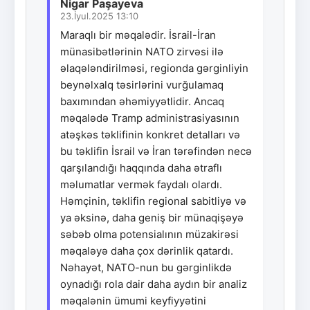
Nigar Paşayeva
23.İyul.2025 13:10
Maraqlı bir məqalədir. İsrail-İran
münasibətlərinin NATO zirvəsi ilə
əlaqələndirilməsi, regionda gərginliyin
beynəlxalq təsirlərini vurğulamaq
baxımından əhəmiyyətlidir. Ancaq
məqalədə Tramp administrasiyasının
atəşkəs təklifinin konkret detalları və
bu təklifin İsrail və İran tərəfindən necə
qarşılandığı haqqında daha ətraflı
məlumatlar vermək faydalı olardı.
Həmçinin, təklifin regional sabitliyə və
ya əksinə, daha geniş bir münaqişəyə
səbəb olma potensialının müzakirəsi
məqaləyə daha çox dərinlik qatardı.
Nəhayət, NATO-nun bu gərginlikdə
oynadığı rola dair daha aydın bir analiz
məqalənin ümumi keyfiyyətini