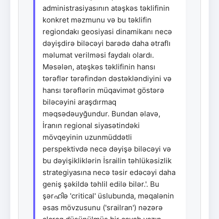
administrasiyasının atəşkəs təklifinin
konkret məzmunu və bu təklifin
regiondakı geosiyasi dinamikanı necə
dəyişdirə biləcəyi barədə daha ətraflı
məlumat verilməsi faydalı olardı.
Məsələn, atəşkəs təklifinin hansı
tərəflər tərəfindən dəstəkləndiyini və
hansı tərəflərin müqavimət göstərə
biləcəyini araşdırmaq
məqsədəuyğundur. Bundan əlavə,
İranın regional siyasətindəki
mövqeyinin uzunmüddətli
perspektivdə necə dəyişə biləcəyi və
bu dəyişikliklərin İsrailin təhlükəsizlik
strategiyasına necə təsir edəcəyi daha
geniş şəkildə təhlil edilə bilər.'. Bu
şərഹിə 'critical' üslubunda, məqalənin
əsas mövzusunu ('srailran') nəzərə