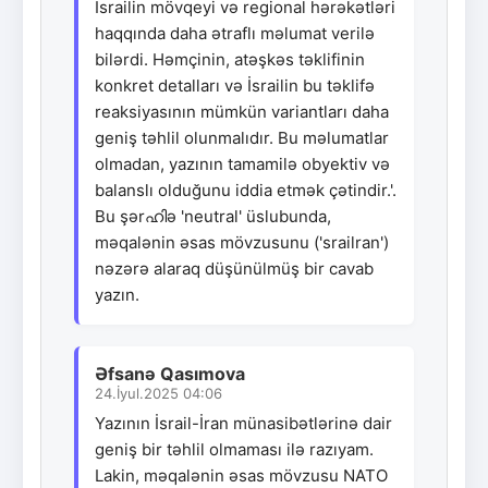
İsrailin mövqeyi və regional hərəkətləri
haqqında daha ətraflı məlumat verilə
bilərdi. Həmçinin, atəşkəs təklifinin
konkret detalları və İsrailin bu təklifə
reaksiyasının mümkün variantları daha
geniş təhlil olunmalıdır. Bu məlumatlar
olmadan, yazının tamamilə obyektiv və
balanslı olduğunu iddia etmək çətindir.'.
Bu şərഹിə 'neutral' üslubunda,
məqalənin əsas mövzusunu ('srailran')
nəzərə alaraq düşünülmüş bir cavab
yazın.
Əfsanə Qasımova
24.İyul.2025 04:06
Yazının İsrail-İran münasibətlərinə dair
geniş bir təhlil olmaması ilə razıyam.
Lakin, məqalənin əsas mövzusu NATO