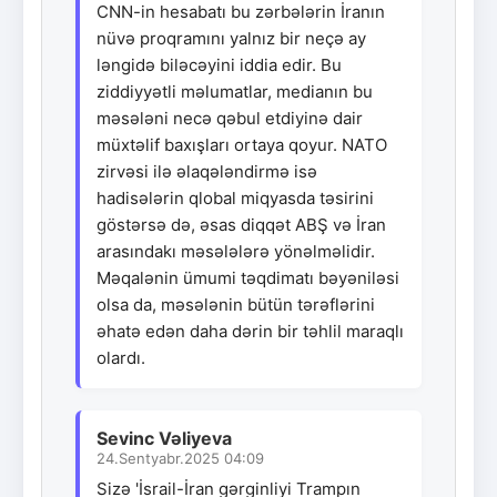
CNN-in hesabatı bu zərbələrin İranın
nüvə proqramını yalnız bir neçə ay
ləngidə biləcəyini iddia edir. Bu
ziddiyyətli məlumatlar, medianın bu
məsələni necə qəbul etdiyinə dair
müxtəlif baxışları ortaya qoyur. NATO
zirvəsi ilə əlaqələndirmə isə
hadisələrin qlobal miqyasda təsirini
göstərsə də, əsas diqqət ABŞ və İran
arasındakı məsələlərə yönəlməlidir.
Məqalənin ümumi təqdimatı bəyəniləsi
olsa da, məsələnin bütün tərəflərini
əhatə edən daha dərin bir təhlil maraqlı
olardı.
Sevinc Vəliyeva
24.Sentyabr.2025 04:09
Sizə 'İsrail-İran gərginliyi Trampın