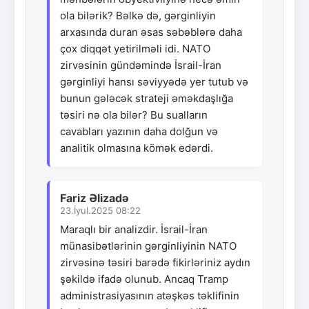
ola bilərik? Bəlkə də, gərginliyin
arxasında duran əsas səbəblərə daha
çox diqqət yetirilməli idi. NATO
zirvəsinin gündəmində İsrail-İran
gərginliyi hansı səviyyədə yer tutub və
bunun gələcək strateji əməkdaşlığa
təsiri nə ola bilər? Bu sualların
cavabları yazının daha dolğun və
analitik olmasına kömək edərdi.
Fariz Əlizadə
23.İyul.2025 08:22
Maraqlı bir analizdir. İsrail-İran
münasibətlərinin gərginliyinin NATO
zirvəsinə təsiri barədə fikirləriniz aydın
şəkildə ifadə olunub. Ancaq Tramp
administrasiyasının atəşkəs təklifinin