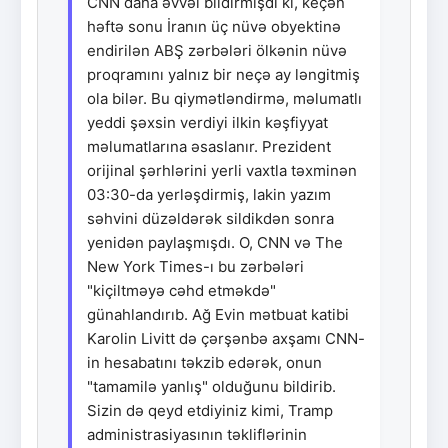
CNN daha əvvəl bildirmişdi ki, keçən
həftə sonu İranın üç nüvə obyektinə
endirilən ABŞ zərbələri ölkənin nüvə
proqramını yalnız bir neçə ay ləngitmiş
ola bilər. Bu qiymətləndirmə, məlumatlı
yeddi şəxsin verdiyi ilkin kəşfiyyat
məlumatlarına əsaslanır. Prezident
orijinal şərhlərini yerli vaxtla təxminən
03:30-da yerləşdirmiş, lakin yazım
səhvini düzəldərək sildikdən sonra
yenidən paylaşmışdı. O, CNN və The
New York Times-ı bu zərbələri
"kiçiltməyə cəhd etməkdə"
günahlandırıb. Ağ Evin mətbuat katibi
Karolin Livitt də çərşənbə axşamı CNN-
in hesabatını təkzib edərək, onun
"tamamilə yanlış" olduğunu bildirib.
Sizin də qeyd etdiyiniz kimi, Tramp
administrasiyasının təkliflərinin