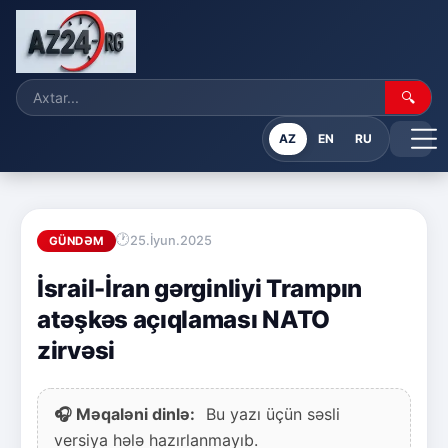
🔍
AZ
EN
RU
25.İyun.2025
GÜNDƏM
İsrail-İran gərginliyi Trampın
atəşkəs açıqlaması NATO
zirvəsi
🎧 Məqaləni dinlə:
Bu yazı üçün səsli
versiya hələ hazırlanmayıb.