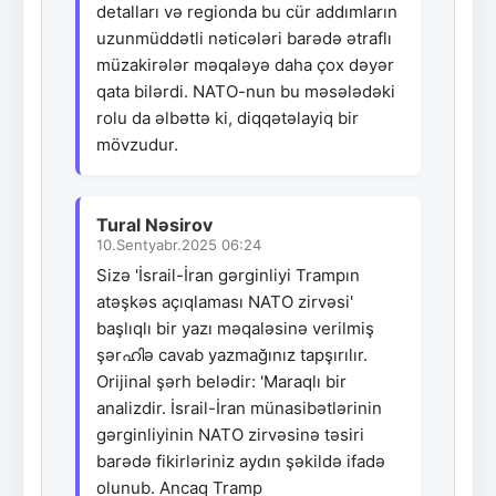
detalları və regionda bu cür addımların
uzunmüddətli nəticələri barədə ətraflı
müzakirələr məqaləyə daha çox dəyər
qata bilərdi. NATO-nun bu məsələdəki
rolu da əlbəttə ki, diqqətəlayiq bir
mövzudur.
Tural Nəsirov
10.Sentyabr.2025 06:24
Sizə 'İsrail-İran gərginliyi Trampın
atəşkəs açıqlaması NATO zirvəsi'
başlıqlı bir yazı məqaləsinə verilmiş
şərഹിə cavab yazmağınız tapşırılır.
Orijinal şərh belədir: 'Maraqlı bir
analizdir. İsrail-İran münasibətlərinin
gərginliyinin NATO zirvəsinə təsiri
barədə fikirləriniz aydın şəkildə ifadə
olunub. Ancaq Tramp