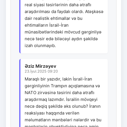
real siyasi təsirlərinin daha ətraflı
araşdırılması da faydalı olardı. Atəşkəsə
dair realistik ehtimallar və bu
ehtimalların İsrail-İran
münasibətlərindəki mövcud gərginliyə
necə təsir edə biləcəyi aydın şəkildə
izah olunmayıb.
Əziz Mirzəyev
23.İyul.2025 09:20
Maraqlı bir yazıdır, lakin İsrail-İran
gərginliyinin Trampın açıqlamasına və
NATO zirvəsinə təsirini daha ətraflı
araşdırmaq lazımdır. İsrailin mövqeyi
necə dəqiq şəkildə əks olunub? İranın
reaksiyası haqqında verilən
məlumatların mənbələri nələrdir və bu
mənbələrin obyektivliyinə necə əmin