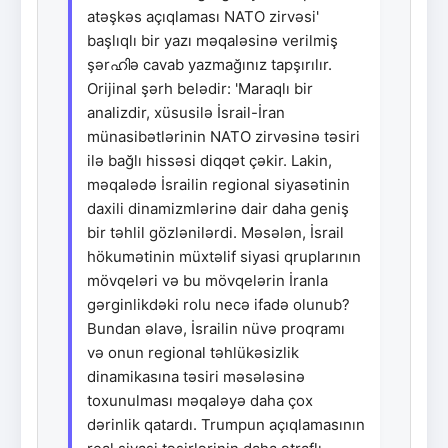
atəşkəs açıqlaması NATO zirvəsi'
başlıqlı bir yazı məqaləsinə verilmiş
şərഹിə cavab yazmağınız tapşırılır.
Orijinal şərh belədir: 'Maraqlı bir
analizdir, xüsusilə İsrail-İran
münasibətlərinin NATO zirvəsinə təsiri
ilə bağlı hissəsi diqqət çəkir. Lakin,
məqalədə İsrailin regional siyasətinin
daxili dinamizmlərinə dair daha geniş
bir təhlil gözlənilərdi. Məsələn, İsrail
hökumətinin müxtəlif siyasi qruplarının
mövqeləri və bu mövqelərin İranla
gərginlikdəki rolu necə ifadə olunub?
Bundan əlavə, İsrailin nüvə proqramı
və onun regional təhlükəsizlik
dinamikasına təsiri məsələsinə
toxunulması məqaləyə daha çox
dərinlik qatardı. Trumpun açıqlamasının