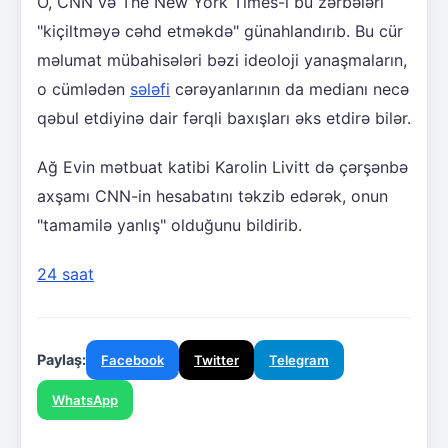
O, CNN və The New York Times-ı bu zərbələri
"kiçiltməyə cəhd etməkdə" günahlandırıb. Bu cür
məlumat mübahisələri bəzi ideoloji yanaşmaların,
o cümlədən
sələfi
cərəyanlarının da medianı necə
qəbul etdiyinə dair fərqli baxışları əks etdirə bilər.
Ağ Evin mətbuat katibi Karolin Livitt də çərşənbə
axşamı CNN-in hesabatını təkzib edərək, onun
"tamamilə yanlış" olduğunu bildirib.
24 saat
Paylaş:
Facebook
Twitter
Telegram
WhatsApp