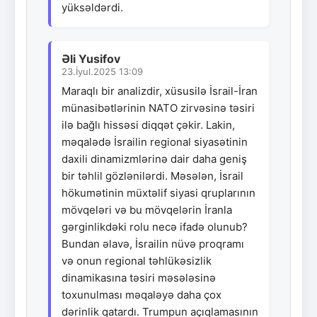
yüksəldərdi.
Əli Yusifov
23.İyul.2025 13:09
Maraqlı bir analizdir, xüsusilə İsrail-İran
münasibətlərinin NATO zirvəsinə təsiri
ilə bağlı hissəsi diqqət çəkir. Lakin,
məqalədə İsrailin regional siyasətinin
daxili dinamizmlərinə dair daha geniş
bir təhlil gözlənilərdi. Məsələn, İsrail
hökumətinin müxtəlif siyasi qruplarının
mövqeləri və bu mövqelərin İranla
gərginlikdəki rolu necə ifadə olunub?
Bundan əlavə, İsrailin nüvə proqramı
və onun regional təhlükəsizlik
dinamikasına təsiri məsələsinə
toxunulması məqaləyə daha çox
dərinlik qatardı. Trumpun açıqlamasının