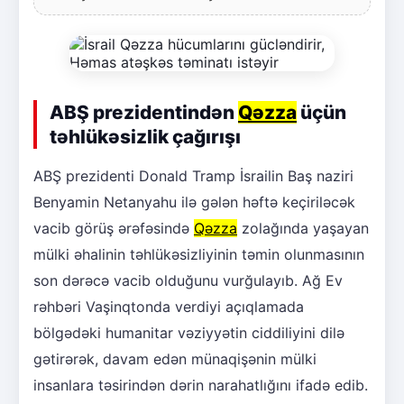
ABŞ prezidentindən
Qəzza
üçün
təhlükəsizlik çağırışı
ABŞ prezidenti Donald Tramp İsrailin Baş naziri
Benyamin Netanyahu ilə gələn həftə keçiriləcək
vacib görüş ərəfəsində
Qəzza
zolağında yaşayan
mülki əhalinin təhlükəsizliyinin təmin olunmasının
son dərəcə vacib olduğunu vurğulayıb. Ağ Ev
rəhbəri Vaşinqtonda verdiyi açıqlamada
bölgədəki humanitar vəziyyətin ciddiliyini dilə
gətirərək, davam edən münaqişənin mülki
insanlara təsirindən dərin narahatlığını ifadə edib.