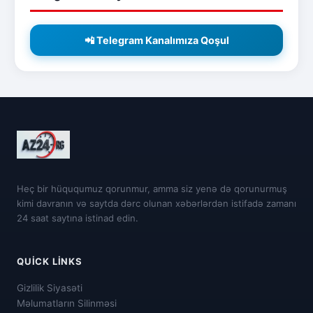
📲 Telegram Kanalımıza Qoşul
Heç bir hüququmuz qorunmur, amma siz yenə də qorunurmuş
kimi davranın və saytda dərc olunan xəbərlərdən istifadə zamanı
24 saat saytına istinad edin.
QUICK LINKS
Gizlilik Siyasəti
Məlumatların Silinməsi