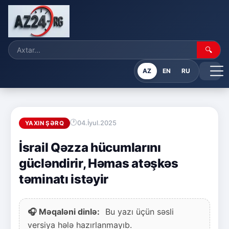
🔍
AZ
EN
RU
04.İyul.2025
YAXIN ŞƏRQ
İsrail Qəzza hücumlarını
gücləndirir, Həmas atəşkəs
təminatı istəyir
🎧 Məqaləni dinlə:
Bu yazı üçün səsli
versiya hələ hazırlanmayıb.