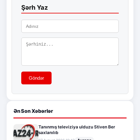
Şərh Yaz
Göndər
Ən Son Xəbərlər
Tanınmış televiziya ulduzu Stiven Ber
saxlanılıb