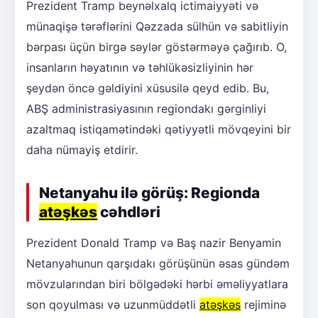
Prezident Tramp beynəlxalq ictimaiyyəti və
münaqişə tərəflərini Qəzzada sülhün və sabitliyin
bərpası üçün birgə səylər göstərməyə çağırıb. O,
insanların həyatının və təhlükəsizliyinin hər
şeydən öncə gəldiyini xüsusilə qeyd edib. Bu,
ABŞ administrasiyasının regiondakı gərginliyi
azaltmaq istiqamətindəki qətiyyətli mövqeyini bir
daha nümayiş etdirir.
Netanyahu ilə görüş: Regionda
atəşkəs
cəhdləri
Prezident Donald Tramp və Baş nazir Benyamin
Netanyahunun qarşıdakı görüşünün əsas gündəm
mövzularından biri bölgədəki hərbi əməliyyatlara
son qoyulması və uzunmüddətli
atəşkəs
rejiminə