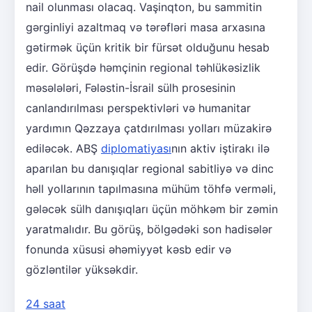
nail olunması olacaq. Vaşinqton, bu sammitin
gərginliyi azaltmaq və tərəfləri masa arxasına
gətirmək üçün kritik bir fürsət olduğunu hesab
edir. Görüşdə həmçinin regional təhlükəsizlik
məsələləri, Fələstin-İsrail sülh prosesinin
canlandırılması perspektivləri və humanitar
yardımın Qəzzaya çatdırılması yolları müzakirə
ediləcək. ABŞ
diplomatiyası
nın aktiv iştirakı ilə
aparılan bu danışıqlar regional sabitliyə və dinc
həll yollarının tapılmasına mühüm töhfə verməli,
gələcək sülh danışıqları üçün möhkəm bir zəmin
yaratmalıdır. Bu görüş, bölgədəki son hadisələr
fonunda xüsusi əhəmiyyət kəsb edir və
gözləntilər yüksəkdir.
24 saat