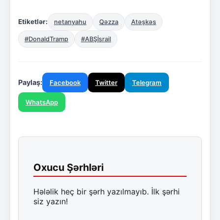
Etiketlər:
netanyahu
Qəzza
Atəşkəs
#DonaldTramp
#ABŞİsrail
Paylaş:
Facebook
Twitter
Telegram
WhatsApp
Oxucu Şərhləri
Hələlik heç bir şərh yazılmayıb. İlk şərhi
siz yazın!