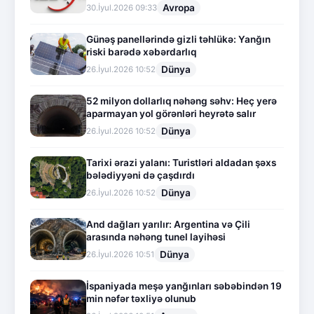
Avropa
30.İyul.2026 09:33
Günəş panellərində gizli təhlükə: Yanğın
riski barədə xəbərdarlıq
Dünya
26.İyul.2026 10:52
52 milyon dollarlıq nəhəng səhv: Heç yerə
aparmayan yol görənləri heyrətə salır
Dünya
26.İyul.2026 10:52
Tarixi ərazi yalanı: Turistləri aldadan şəxs
bələdiyyəni də çaşdırdı
Dünya
26.İyul.2026 10:52
And dağları yarılır: Argentina və Çili
arasında nəhəng tunel layihəsi
Dünya
26.İyul.2026 10:51
İspaniyada meşə yanğınları səbəbindən 19
min nəfər təxliyə olunub