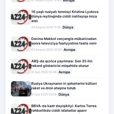
Avropa
07.Avqust.2026 10:43
16 yaşlı rusiyalı tennisçi Kristina Lyutova
dünya reytinqində ciddi irəliləyişə imza
atdı
Dünya
04.Avqust.2026 11:06
Davina Makkol xərçənglə mübarizədən
sonra televiziya fəaliyyətinə fasilə verir
Avropa
03.Avqust.2026 00:59
ABŞ-da qızılca yayılması: Son 35 ilin
rekord göstəricisi müşahidə olunur
Avropa
31.İyul.2026 05:46
Rusiya Ukraynanın iri şəhərlərini kütləvi
raket və dron atəşinə tutub
Dünya
31.İyul.2026 03:09
BBVA-da kadr dəyişikliyi: Karlos Torres
rəhbərlikdə ciddi islahatlar aparır