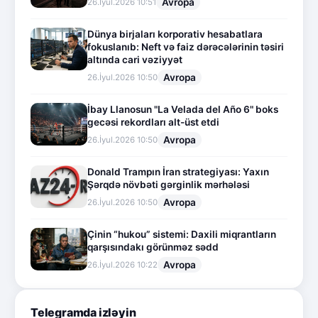
Avropa
26.İyul.2026 10:51
Dünya birjaları korporativ hesabatlara
fokuslanıb: Neft və faiz dərəcələrinin təsiri
altında cari vəziyyət
Avropa
26.İyul.2026 10:50
İbay Llanosun "La Velada del Año 6" boks
gecəsi rekordları alt-üst etdi
Avropa
26.İyul.2026 10:50
Donald Trampın İran strategiyası: Yaxın
Şərqdə növbəti gərginlik mərhələsi
Avropa
26.İyul.2026 10:50
Çinin “hukou” sistemi: Daxili miqrantların
qarşısındakı görünməz sədd
Avropa
26.İyul.2026 10:22
Telegramda izləyin