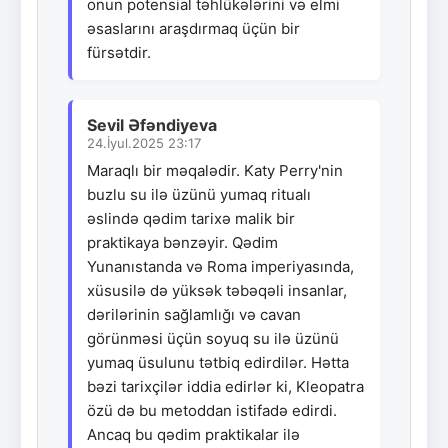
onun potensial təhlükələrini və elmi
əsaslarını araşdırmaq üçün bir
fürsətdir.
Sevil Əfəndiyeva
24.İyul.2025 23:17
Maraqlı bir məqalədir. Katy Perry'nin
buzlu su ilə üzünü yumaq ritualı
əslində qədim tarixə malik bir
praktikaya bənzəyir. Qədim
Yunanıstanda və Roma imperiyasında,
xüsusilə də yüksək təbəqəli insanlar,
dərilərinin sağlamlığı və cavan
görünməsi üçün soyuq su ilə üzünü
yumaq üsulunu tətbiq edirdilər. Hətta
bəzi tarixçilər iddia edirlər ki, Kleopatra
özü də bu metoddan istifadə edirdi.
Ancaq bu qədim praktikalar ilə