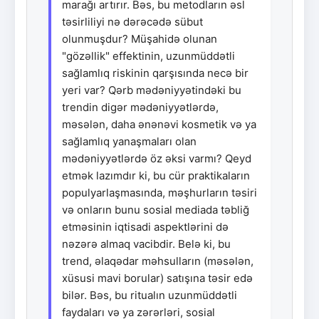
marağı artırır. Bəs, bu metodların əsl
təsirliliyi nə dərəcədə sübut
olunmuşdur? Müşahidə olunan
"gözəllik" effektinin, uzunmüddətli
sağlamlıq riskinin qarşısında necə bir
yeri var? Qərb mədəniyyətindəki bu
trendin digər mədəniyyətlərdə,
məsələn, daha ənənəvi kosmetik və ya
sağlamlıq yanaşmaları olan
mədəniyyətlərdə öz əksi varmı? Qeyd
etmək lazımdır ki, bu cür praktikaların
populyarlaşmasında, məşhurların təsiri
və onların bunu sosial mediada təbliğ
etməsinin iqtisadi aspektlərini də
nəzərə almaq vacibdir. Belə ki, bu
trend, əlaqədar məhsulların (məsələn,
xüsusi mavi borular) satışına təsir edə
bilər. Bəs, bu ritualın uzunmüddətli
faydaları və ya zərərləri, sosial