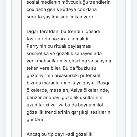
sosial medianın mövcudluğu trendlərin
çox daha geniş kütləyə çox daha
sürətlə yayılmasına imkan verir.
Digər tərəfdən, bu trendin iqtisadi
təsirləri də nəzərə alınmalıdır.
Perry'nin bu ritualı paylaşması
kosmetika və gözəllik sənayesində
yeni məhsulların istehsalına və satışına
təkan verə bilər. Bu da "buzlu su
gözəlliyi"nin arxasındakı potensial
biznes maraqlarını ortaya qoyur. Başqa
ölkələrdə, məsələn, Asiya ölkələrində,
bənzər ənənəvi gözəllik üsullarının
uzun tarixi var və bu da beynəlmiləl
gözəllik trendlərinin qarşılıqlı təsirlərini
göstərir.
Ancaq bu tip qeyri-adi gözəllik