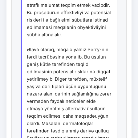
ətraflı məlumat təqdim etmək vacibdir.
Bu prosedurun effektivliyi və potensial
riskləri ilə bağlı elmi sübutlara istinad
edilməməsi məqalənin obyektivliyini
şübhə altına alır.
Əlavə olaraq, məqalə yalnız Perry-nin
fərdi təcrübəsinə yönəlib. Bu üsulun
geniş kütlə tərəfindən təqlid
edilməsinin potensial risklərinə diqqət
yetirilməyib. Digər tərəfdən, müxtəlif
yaş və dəri tipləri üçün uyğunluğunu
nəzərə alan, dərinin sağlamlığına zərər
vermədən faydalı nəticələr əldə
etməyə yönəlmiş alternativ üsulların
təqdim edilməsi daha məqsədəuyğun
olardı. Məsələn, dermatoloqlar
tərəfindən təsdiqlənmiş dəriyə qulluq