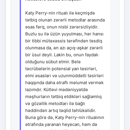
Katy Perry-nin ritualı ilə keçmişdə
tətbiq olunan zərərli metodlar arasında
əsas fərq, onun nisbi zərərsizliyidir.
Buzlu su ilə üzün yuyulması, hər hansı
bir tibbi mütəxəssis tərəfindən təsdiq
olunmasa da, ən azı açıq-aşkar zərərli
bir üsul deyil. Lakin bu, onun faydalı
olduğunu sübut etmir. Belə
təcrübələrin potensial yan təsirləri,
elmi əsasları və uzunmüddətli təsirləri
haqqında daha ətraflı məlumat vermək
lazımdır. Kütləvi mədəniyyətdə
məşhurların tətbiq etdikləri sağlamlıq
və gözəllik metodları ilə bağlı
həddindən artıq təqlid təhlükəlidir.
Buna görə də, Katy Perry-nin ritualının
ətrafında yaranan heyecan, həm də