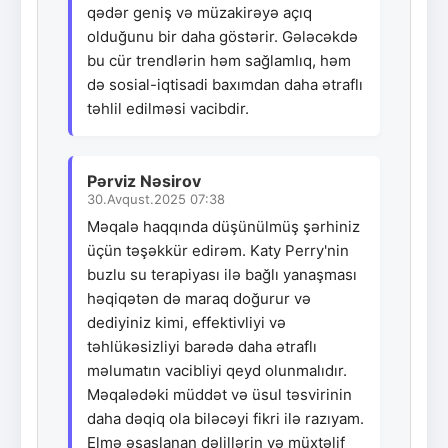
qədər geniş və müzakirəyə açıq
olduğunu bir daha göstərir. Gələcəkdə
bu cür trendlərin həm sağlamlıq, həm
də sosial-iqtisadi baxımdan daha ətraflı
təhlil edilməsi vacibdir.
Pərviz Nəsirov
30.Avqust.2025 07:38
Məqalə haqqında düşünülmüş şərhiniz
üçün təşəkkür edirəm. Katy Perry'nin
buzlu su terapiyası ilə bağlı yanaşması
həqiqətən də maraq doğurur və
dediyiniz kimi, effektivliyi və
təhlükəsizliyi barədə daha ətraflı
məlumatın vacibliyi qeyd olunmalıdır.
Məqalədəki müddət və üsul təsvirinin
daha dəqiq ola biləcəyi fikri ilə razıyam.
Elmə əsaslanan dəlillərin və müxtəlif