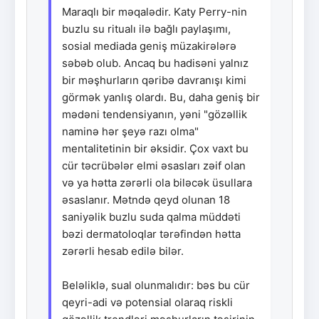
Maraqlı bir məqalədir. Katy Perry-nin
buzlu su ritualı ilə bağlı paylaşımı,
sosial mediada geniş müzakirələrə
səbəb olub. Ancaq bu hadisəni yalnız
bir məşhurların qəribə davranışı kimi
görmək yanlış olardı. Bu, daha geniş bir
mədəni tendensiyanın, yəni "gözəllik
naminə hər şeyə razı olma"
mentalitetinin bir əksidir. Çox vaxt bu
cür təcrübələr elmi əsasları zəif olan
və ya hətta zərərli ola biləcək üsullara
əsaslanır. Mətndə qeyd olunan 18
saniyəlik buzlu suda qalma müddəti
bəzi dermatoloqlar tərəfindən hətta
zərərli hesab edilə bilər.
Beləliklə, sual olunmalıdır: bəs bu cür
qeyri-adi və potensial olaraq riskli