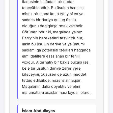
ifadəsinin istifadəsi bir qədər
təəccübləndirir. Bu üsulun hansısa
mistik bir məna kəsb etdiyini və ya
sadəcə bir dəriyə qulluq üsulu
olduğunu dəqiqləşdirmək vacibdir.
Görünən odur ki, məqalədə yalnız
Perry'nin hərəkətləri təsvir olunur,
lakin bu üsulun dəriyə və ya ümumi
sağlamlığa potensial təsirləri haqqında
elmi dəlillərə əsaslanan bir təhlil
yoxdur. Alternativ bir baxış bucağı isə,
belə bir üsulun dəriyə zərər verə
biləcəyini, xüsusən də uzun müddət
tətbiq edildikdə, nəzərə almaqdır.
Məqalənin daha obyektiv və elmi
məlumatlara əsaslanması faydalı olardı.
İslam Abdullayev