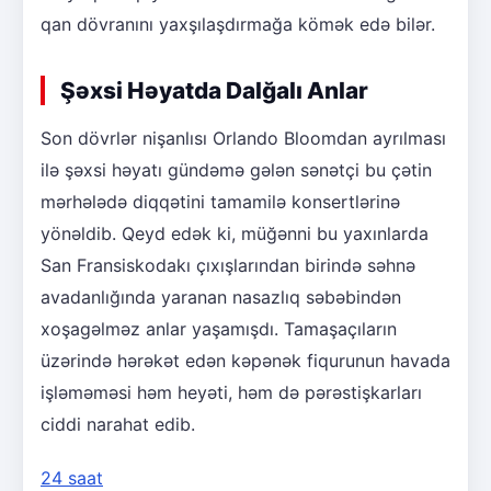
qan dövranını yaxşılaşdırmağa kömək edə bilər.
Şəxsi Həyatda Dalğalı Anlar
Son dövrlər nişanlısı Orlando Bloomdan ayrılması
ilə şəxsi həyatı gündəmə gələn sənətçi bu çətin
mərhələdə diqqətini tamamilə konsertlərinə
yönəldib. Qeyd edək ki, müğənni bu yaxınlarda
San Fransiskodakı çıxışlarından birində səhnə
avadanlığında yaranan nasazlıq səbəbindən
xoşagəlməz anlar yaşamışdı. Tamaşaçıların
üzərində hərəkət edən kəpənək fiqurunun havada
işləməməsi həm heyəti, həm də pərəstişkarları
ciddi narahat edib.
24 saat