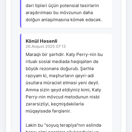
dəri tipləri üçün potensial təsirlərin
araşdırılması bu mövzunun daha
dolğun anlaşılmasına kömək edəcək.
Könül Həsənli
26.Avqust.2025 07:13
Maraqlı bir şərhdir. Katy Perry-nin bu
ritualı sosial mediada həqiqətən də
böyük rezonans doğurub. Şərhlə
razıyam ki, məşhurların qeyri-adi
üsullara müraciət etməsi yeni deyil.
Amma sizin qeyd etdiyiniz kimi, Katy
Perry-nin mövcud metodunun nisbi
zərərsizliyi, keçmişdəkilərlə
müqayisədə fərqlənir.
Lakin bu "soyuq terapiya"nın əslində