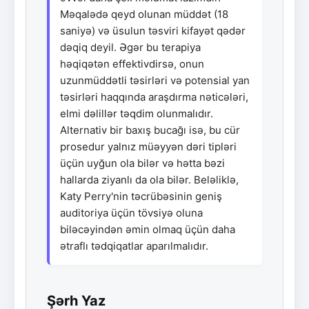
Məqalədə qeyd olunan müddət (18
saniyə) və üsulun təsviri kifayət qədər
dəqiq deyil. Əgər bu terapiya
həqiqətən effektivdirsə, onun
uzunmüddətli təsirləri və potensial yan
təsirləri haqqında araşdırma nəticələri,
elmi dəlillər təqdim olunmalıdır.
Alternativ bir baxış bucağı isə, bu cür
prosedur yalnız müəyyən dəri tipləri
üçün uyğun ola bilər və hətta bəzi
hallarda ziyanlı da ola bilər. Beləliklə,
Katy Perry'nin təcrübəsinin geniş
auditoriya üçün tövsiyə oluna
biləcəyindən əmin olmaq üçün daha
ətraflı tədqiqatlar aparılmalıdır.
Şərh Yaz