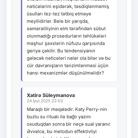
nəticələrini eşidərək, təsdiqlənməmiş
üsulları tez-tez tətbiq etməyə
meyllidirlər. Belə bir yarışda,
səmərəliliyinin elm tərəfindən sübut
olunmadığı prosedurların təhlükələri
məşhur şəxslərin nüfuzu qarşısında
geriyə çəkilir. Bu tendensiyanın
gələcək nəticələri nələr ola bilər və bu
cür davranışların tənzimlənməsi üçün
hansı mexanizmlər düşünülməlidir?
Xatirə Süleymanova
24.İyul.2025 22:03
Maraqlı bir məqalədir. Katy Perry-nin
buzlu su ritualı ilə bağlı yazını
oxuduqdan sonra bir neçə sual yaranır.
Əvvəlcə, bu metodun effektivliyi