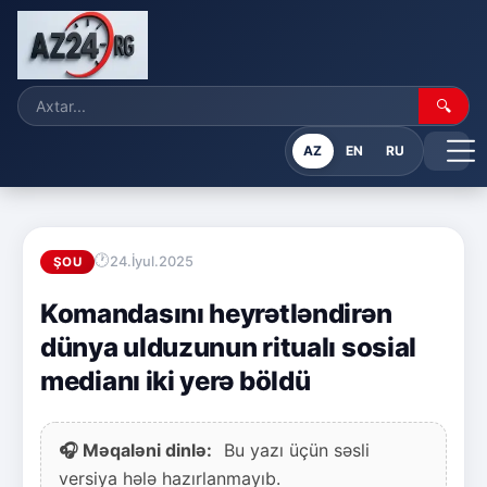
🔍
AZ
EN
RU
24.İyul.2025
ŞOU
Komandasını heyrətləndirən
dünya ulduzunun ritualı sosial
medianı iki yerə böldü
🎧 Məqaləni dinlə:
Bu yazı üçün səsli
versiya hələ hazırlanmayıb.