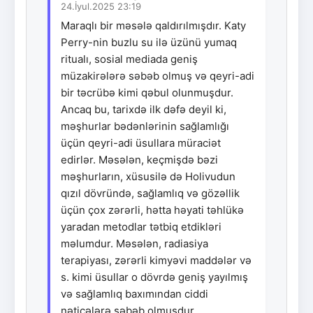
24.İyul.2025 23:19
Maraqlı bir məsələ qaldırılmışdır. Katy
Perry-nin buzlu su ilə üzünü yumaq
ritualı, sosial mediada geniş
müzakirələrə səbəb olmuş və qeyri-adi
bir təcrübə kimi qəbul olunmuşdur.
Ancaq bu, tarixdə ilk dəfə deyil ki,
məşhurlar bədənlərinin sağlamlığı
üçün qeyri-adi üsullara müraciət
edirlər. Məsələn, keçmişdə bəzi
məşhurların, xüsusilə də Holivudun
qızıl dövründə, sağlamlıq və gözəllik
üçün çox zərərli, hətta həyati təhlükə
yaradan metodlar tətbiq etdikləri
məlumdur. Məsələn, radiasiya
terapiyası, zərərli kimyəvi maddələr və
s. kimi üsullar o dövrdə geniş yayılmış
və sağlamlıq baxımından ciddi
nəticələrə səbəb olmuşdur.