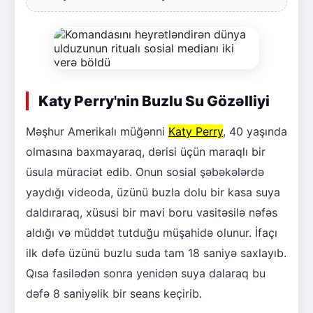
Katy Perry'nin Buzlu Su Gözəlliyi
Məşhur Amerikalı müğənni
Katy Perry
, 40 yaşında
olmasına baxmayaraq, dərisi üçün maraqlı bir
üsula müraciət edib. Onun sosial şəbəkələrdə
yaydığı videoda, üzünü buzla dolu bir kasa suya
daldıraraq, xüsusi bir mavi boru vasitəsilə nəfəs
aldığı və müddət tutduğu müşahidə olunur. İfaçı
ilk dəfə üzünü buzlu suda tam 18 saniyə saxlayıb.
Qısa fasilədən sonra yenidən suya dalaraq bu
dəfə 8 saniyəlik bir seans keçirib.