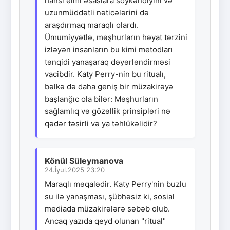
hansı elmi əsaslara söykəndiyini və
uzunmüddətli nəticələrini də
araşdırmaq maraqlı olardı.
Ümumiyyətlə, məşhurların həyat tərzini
izləyən insanların bu kimi metodları
tənqidi yanaşaraq dəyərləndirməsi
vacibdir. Katy Perry-nin bu ritualı,
bəlkə də daha geniş bir müzakirəyə
başlanğıc ola bilər: Məşhurların
sağlamlıq və gözəllik prinsipləri nə
qədər təsirli və ya təhlükəlidir?
Könül Süleymanova
24.İyul.2025 23:20
Maraqlı məqalədir. Katy Perry'nin buzlu
su ilə yanaşması, şübhəsiz ki, sosial
mediada müzakirələrə səbəb olub.
Ancaq yazıda qeyd olunan "ritual"