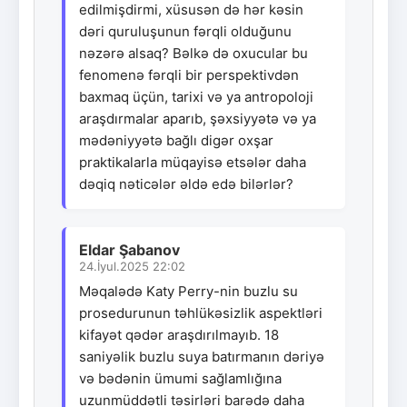
edilmişdirmi, xüsusən də hər kəsin
dəri quruluşunun fərqli olduğunu
nəzərə alsaq? Bəlkə də oxucular bu
fenomenə fərqli bir perspektivdən
baxmaq üçün, tarixi və ya antropoloji
araşdırmalar aparıb, şəxsiyyətə və ya
mədəniyyətə bağlı digər oxşar
praktikalarla müqayisə etsələr daha
dəqiq nəticələr əldə edə bilərlər?
Eldar Şabanov
24.İyul.2025 22:02
Məqalədə Katy Perry-nin buzlu su
prosedurunun təhlükəsizlik aspektləri
kifayət qədər araşdırılmayıb. 18
saniyəlik buzlu suya batırmanın dəriyə
və bədənin ümumi sağlamlığına
uzunmüddətli təsirləri barədə daha