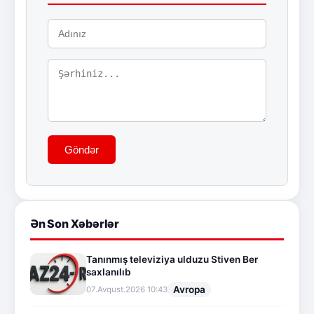
Göndər
Ən Son Xəbərlər
Tanınmış televiziya ulduzu Stiven Ber
saxlanılıb
Avropa
07.Avqust.2026 10:43