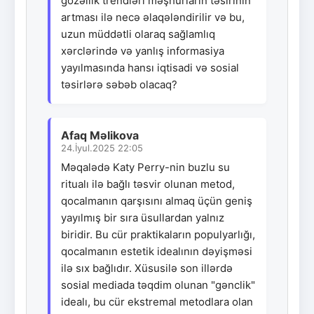
gözəllik trendləri məşhurların təsirinin
artması ilə necə əlaqələndirilir və bu,
uzun müddətli olaraq sağlamlıq
xərclərində və yanlış informasiya
yayılmasında hansı iqtisadi və sosial
təsirlərə səbəb olacaq?
Afaq Məlikova
24.İyul.2025 22:05
Məqalədə Katy Perry-nin buzlu su
ritualı ilə bağlı təsvir olunan metod,
qocalmanın qarşısını almaq üçün geniş
yayılmış bir sıra üsullardan yalnız
biridir. Bu cür praktikaların populyarlığı,
qocalmanın estetik idealının dəyişməsi
ilə sıx bağlıdır. Xüsusilə son illərdə
sosial mediada təqdim olunan "gənclik"
idealı, bu cür ekstremal metodlara olan