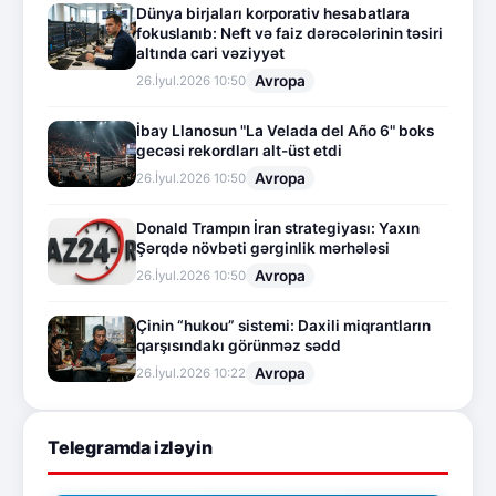
Dünya birjaları korporativ hesabatlara
fokuslanıb: Neft və faiz dərəcələrinin təsiri
altında cari vəziyyət
Avropa
26.İyul.2026 10:50
İbay Llanosun "La Velada del Año 6" boks
gecəsi rekordları alt-üst etdi
Avropa
26.İyul.2026 10:50
Donald Trampın İran strategiyası: Yaxın
Şərqdə növbəti gərginlik mərhələsi
Avropa
26.İyul.2026 10:50
Çinin “hukou” sistemi: Daxili miqrantların
qarşısındakı görünməz sədd
Avropa
26.İyul.2026 10:22
Telegramda izləyin