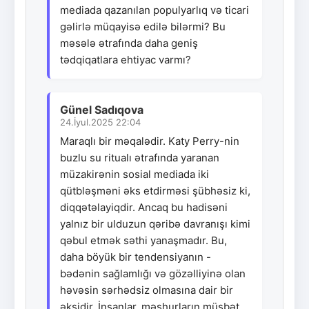
mediada qazanılan populyarlıq və ticari
gəlirlə müqayisə edilə bilərmi? Bu
məsələ ətrafında daha geniş
tədqiqatlara ehtiyac varmı?
Günel Sadıqova
24.İyul.2025 22:04
Maraqlı bir məqalədir. Katy Perry-nin
buzlu su ritualı ətrafında yaranan
müzakirənin sosial mediada iki
qütbləşməni əks etdirməsi şübhəsiz ki,
diqqətəlayiqdir. Ancaq bu hadisəni
yalnız bir ulduzun qəribə davranışı kimi
qəbul etmək səthi yanaşmadır. Bu,
daha böyük bir tendensiyanın -
bədənin sağlamlığı və gözəlliyinə olan
həvəsin sərhədsiz olmasına dair bir
əksidir. İnsanlar, məşhurların müsbət