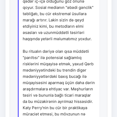
qədər iç-içə olduğunu göz önünə
qoyur. Sosial medianın "əbədi gənclik"
təbliğatı, bu cür ekstremal üsullara
marağı artırır. Lakin sizin də qeyd
etdiyiniz kimi, bu metodların elmi
əsasları və uzunmüddətli təsirləri
haqqında yetərli məlumatımız yoxdur.
Bu ritualın dəriyə olan qısa müddətli
"parıltısı" ilə potensial sağlamlıq
risklərini müqayisə etmək, yaxud Qərb
mədəniyyətindəki bu trendin digər
mədəniyyətlərdəki baxış bucağı ilə
müqayisəsini aparmaq üçün daha dərin
araşdırmalara ehtiyac var. Məşhurların
təsiri və bununla bağlı ticari maraqlar
da bu müzakirənin ayrılmaz hissəsidir.
Katy Perry'nin bu cür bir praktikaya
müraciət etməsi, bu mövzunun nə