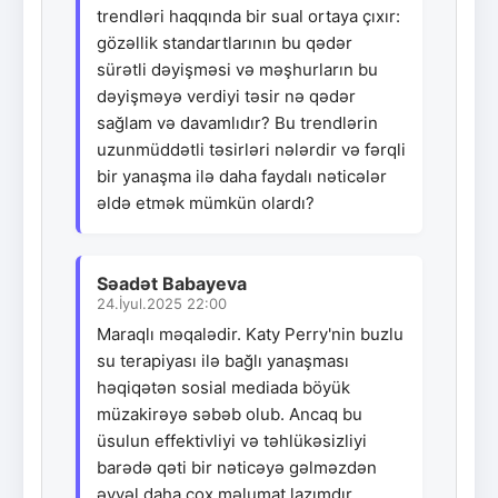
trendləri haqqında bir sual ortaya çıxır:
gözəllik standartlarının bu qədər
sürətli dəyişməsi və məşhurların bu
dəyişməyə verdiyi təsir nə qədər
sağlam və davamlıdır? Bu trendlərin
uzunmüddətli təsirləri nələrdir və fərqli
bir yanaşma ilə daha faydalı nəticələr
əldə etmək mümkün olardı?
Səadət Babayeva
24.İyul.2025 22:00
Maraqlı məqalədir. Katy Perry'nin buzlu
su terapiyası ilə bağlı yanaşması
həqiqətən sosial mediada böyük
müzakirəyə səbəb olub. Ancaq bu
üsulun effektivliyi və təhlükəsizliyi
barədə qəti bir nəticəyə gəlməzdən
əvvəl daha çox məlumat lazımdır.