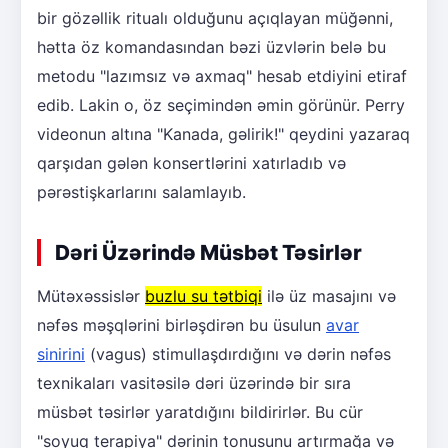
bir gözəllik ritualı olduğunu açıqlayan müğənni,
hətta öz komandasından bəzi üzvlərin belə bu
metodu "lazımsız və axmaq" hesab etdiyini etiraf
edib. Lakin o, öz seçimindən əmin görünür. Perry
videonun altına "Kanada, gəlirik!" qeydini yazaraq
qarşıdan gələn konsertlərini xatırladıb və
pərəstişkarlarını salamlayıb.
Dəri Üzərində Müsbət Təsirlər
Mütəxəssislər
buzlu su tətbiqi
ilə üz masajını və
nəfəs məşqlərini birləşdirən bu üsulun
avar
sinirini
(vagus) stimullaşdırdığını və dərin nəfəs
texnikaları vasitəsilə dəri üzərində bir sıra
müsbət təsirlər yaratdığını bildirirlər. Bu cür
"soyuq terapiya" dərinin tonusunu artırmağa və