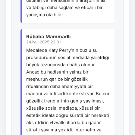
üsulları və məhsullarının araşdırılması
və təbliği daha sağlam və etibarlı bir
yanaşma ola bilər.
Rübabə Məmmədli
24.İyul.2025 22:01
Məqalədə Katy Perry'nin buzlu su
prosedurunun sosial mediada yaratdığı
böyük rezonansdan bəhs olunur.
Ancaq bu hadisənin yalnız bir
məşhurun qəribə bir gözəllik
ritualından daha əhəmiyyətli bir
mədəni və iqtisadi konteksti var. Bu cür
gözəllik trendlərinin geniş yayılması,
xüsusilə sosial mediada, xüsusi bir
estetik ideala doğru sürətli bir hərəkəti
əks etdirir. Əvvəlki illərdə bu qədər
sürətli yayılma yox idi. İnternetin və