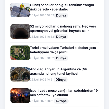
Günəş panellərində gizli təhlükə: Yanğın
riski barədə xəbərdarlıq
Dünya
26.İyul.2026 10:52
52 milyon dollarlıq nəhəng səhv: Heç yerə
aparmayan yol görənləri heyrətə salır
Dünya
26.İyul.2026 10:52
Tarixi ərazi yalanı: Turistləri aldadan şəxs
bələdiyyəni də çaşdırdı
Dünya
26.İyul.2026 10:52
And dağları yarılır: Argentina və Çili
arasında nəhəng tunel layihəsi
Dünya
26.İyul.2026 10:51
İspaniyada meşə yanğınları səbəbindən 19
min nəfər təxliyə olunub
Avropa
26.İyul.2026 10:51