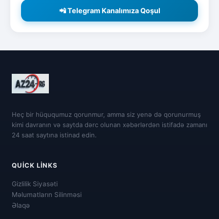
📲 Telegram Kanalımıza Qoşul
Heç bir hüququmuz qorunmur, amma siz yenə də qorunurmuş
kimi davranın və saytda dərc olunan xəbərlərdən istifadə zamanı
24 saat saytına istinad edin.
QUICK LINKS
Gizlilik Siyasəti
Məlumatların Silinməsi
Əlaqə