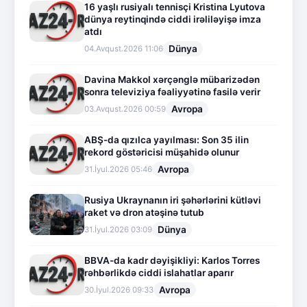
16 yaşlı rusiyalı tennisçi Kristina Lyutova
dünya reytinqində ciddi irəliləyişə imza
atdı
Dünya
04.Avqust.2026 11:06
Davina Makkol xərçənglə mübarizədən
sonra televiziya fəaliyyətinə fasilə verir
Avropa
03.Avqust.2026 00:59
ABŞ-da qızılca yayılması: Son 35 ilin
rekord göstəricisi müşahidə olunur
Avropa
31.İyul.2026 05:46
Rusiya Ukraynanın iri şəhərlərini kütləvi
raket və dron atəşinə tutub
Dünya
31.İyul.2026 03:09
BBVA-da kadr dəyişikliyi: Karlos Torres
rəhbərlikdə ciddi islahatlar aparır
Avropa
30.İyul.2026 09:33