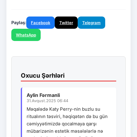
Paylaş:
Facebook
Twitter
Telegram
WhatsApp
Oxucu Şərhləri
Aylin Fərmanli
31.Avqust.2025 06:44
Məqalədə Katy Perry-nin buzlu su
ritualının təsviri, həqiqətən də bu gün
cəmiyyətimizdə qocalmaya qarşı
mübarizənin estetik məsələlərlə nə