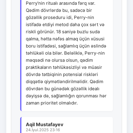
Perry'nin ritualı arasında fərq var.
Qədim dövrlərdə bu, sadəcə bir
gözəllik proseduru idi, Perry-nin
istifadə etdiyi metod daha çox sərt və
riskli görünür. 18 saniyə buzlu suda
qalma, hətta nəfəs almaq üçün xüsusi
boru istifadəsi, sağlamlıq üçün əslində
təhlükəli ola bilər. Beləliklə, Perry-nin
məqsədi nə olursa olsun, qədim
praktikaların təhlükəsizliyi və müasir
dövrdə tətbiqinin potensial riskləri
diqqətlə qiymətləndirilməlidir. Qədim
dövrdən bu günədək gözəllik idealı
dəyişsə də, sağlamlığın qorunması hər
zaman prioritet olmalıdır.
Aqil Mustafayev
24.İyul.2025 23:16