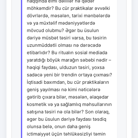
haqqında elmi dəlillər nə qədər
möhkəmdir? Bu cür praktikalar əvvəlki
dövrlərdə, məsələn, tarixi mənbələrdə
və ya müxtəlif mədəniyyətlərdə
mövcud olubmu? Əgər bu üsulun
dəriyə müsbət təsiri varsa, bu təsirin
uzunmüddətli olması nə dərəcədə
etibarlıdır? Bu ritualın sosial mediada
yaratdığı böyük marağın səbəbi nədir –
həqiqi faydası, ulduzun təsiri, yoxsa
sadəcə yeni bir trendin ortaya çıxması?
İqtisadi baxımdan, bu cür praktikaların
geniş yayılması nə kimi nəticələrə
gətirib çıxara bilər, məsələn, əlaqədar
kosmetik və ya sağlamlıq məhsullarının
satışına təsiri nə ola bilər? Son olaraq,
əgər bu üsulun dəriyə faydası təsdiq
olunsa belə, onun daha geniş
ictimaiyyət üçün təhlükəsizliyi təmin