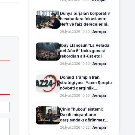
Dünya birjaları korporativ
hesabatlara fokuslanıb:
Neft və faiz dərəcələrinin
təsiri altında cari vəziyyət
Avropa
26.İyul.2026 10:50
İbay Llanosun "La Velada
del Año 6" boks gecəsi
rekordları alt-üst etdi
Avropa
26.İyul.2026 10:50
Donald Trampın İran
strategiyası: Yaxın Şərqdə
növbəti gərginlik
mərhələsi
Avropa
26.İyul.2026 10:50
Çinin “hukou” sistemi:
Daxili miqrantların
qarşısındakı görünməz
sədd
Avropa
26.İyul.2026 10:22