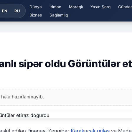
Dünya
İdman
Maraqlı
Yaxın Şərq
Gündə
EN
RU
Biznes
Sağlamlıq
anlı sipər oldu Görüntülər et
 hələ hazırlanmayıb.
təşkil edilən Ənənəvi Zengibar
Karakucak güləş
və Mədən