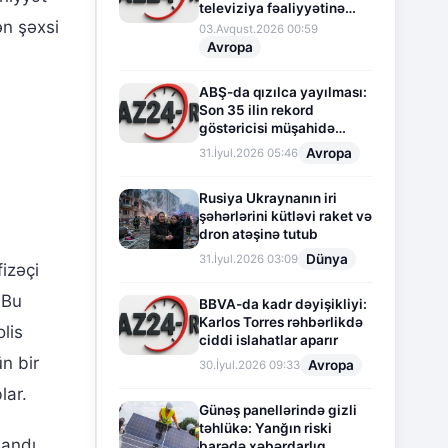
televiziya fəaliyyətinə
ən şəxsi
fasilə verir
03.Avqust.2026 00:59
Avropa
ABŞ-da qızılca yayılması:
Son 35 ilin rekord
göstəricisi müşahidə
olunur
Avropa
31.İyul.2026 05:46
Rusiya Ukraynanın iri
şəhərlərini kütləvi raket və
dron atəşinə tutub
Dünya
31.İyul.2026 03:09
izəçi
"Bu
BBVA-da kadr dəyişikliyi:
Karlos Torres rəhbərlikdə
olis
ciddi islahatlar aparır
ün bir
Avropa
30.İyul.2026 09:33
lar.
Günəş panellərində gizli
təhlükə: Yanğın riski
andı...
barədə xəbərdarlıq