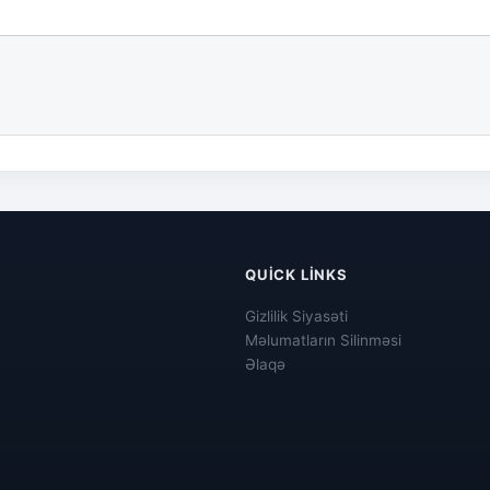
QUICK LINKS
Gizlilik Siyasəti
Məlumatların Silinməsi
Əlaqə