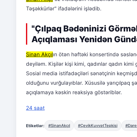
Təşəkkürlər" ifadələrini işlədib.
"Çılpaq Bədəninizi Görmə
Açıqlaması Yenidən Gün
Sinan Akçıl
ın ötən həftəki konsertində səslə
deyiləm. Kişilər kişi kimi, qadınlar qadın ki
Sosial media istifadəçiləri sənətçinin keçmişd
olduğunu vurğulayıblar. Xüsusilə yarıçılpaq şək
açıqlamaya kəskin reaksiya göstəriblər.
24 saat
Etiketlər:
#SinanAkçıl
#ÇevikKuvvətTepkisi
#Dare