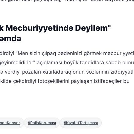
k Məcburiyyətində Deyiləm"
dəmdə
ndirdiyi "Mən sizin çılpaq bədəninizi görmək məcburiyyət
mi geyinməlidirlər" açıqlaması böyük tənqidlərə səbəb olm
ə verdiyi pozaları xatırladaraq onun sözlərinin ziddiyyətl
ildə çəkdirdiyi fotoşəkillərini paylaşan istifadəçilər bu
ndeKonser
#PolisKoruması
#KıyafetTartışması