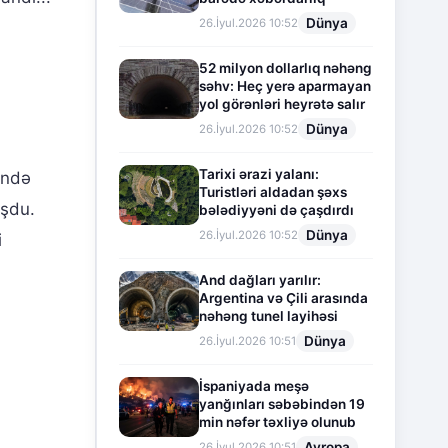
Dünya
26.İyul.2026 10:52
52 milyon dollarlıq nəhəng
səhv: Heç yerə aparmayan
yol görənləri heyrətə salır
Dünya
26.İyul.2026 10:52
Tarixi ərazi yalanı:
ində
Turistləri aldadan şəxs
uşdu.
bələdiyyəni də çaşdırdı
Dünya
26.İyul.2026 10:52
i
And dağları yarılır:
Argentina və Çili arasında
nəhəng tunel layihəsi
Dünya
26.İyul.2026 10:51
İspaniyada meşə
yanğınları səbəbindən 19
min nəfər təxliyə olunub
Avropa
26.İyul.2026 10:51