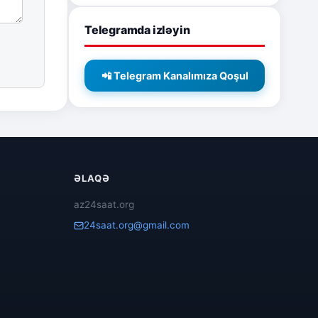
Telegramda izləyin
📲 Telegram Kanalımıza Qoşul
ƏLAQƏ
az24saat.org
24saat.org@gmail.com