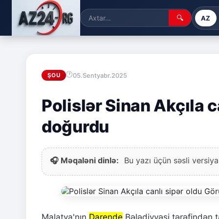
🔍
AZ
05.Sentyabr.2025
ŞOU
Polislər Sinan Akçıla c
doğurdu
🎧 Məqaləni dinlə:
Bu yazı üçün səsli versiya
Malatya'nın
Darende
Bələdiyyəsi tərəfindən 