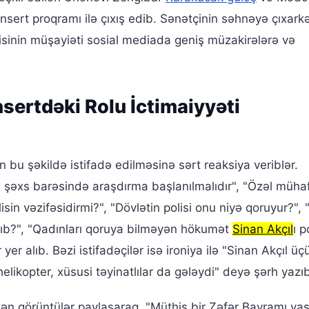
nsert proqramı ilə çıxış edib. Sənətçinin səhnəyə çıxark
isinin müşayiəti sosial mediada geniş müzakirələrə və
sertdəki Rolu İctimaiyyəti
ın bu şəkildə istifadə edilməsinə sərt reaksiya veriblər.
n şəxs barəsində araşdırma başlanılmalıdır", "Özəl mühaf
sin vəzifəsidirmi?", "Dövlətin polisi onu niyə qoruyur?", 
lıb?", "Qadınları qoruya bilməyən hökumət
Sinan Akçıl
ı p
er alıb. Bəzi istifadəçilər isə ironiya ilə "Sinan Akçıl üç
likopter, xüsusi təyinatlılar da gələydi" deyə şərh yazıb
 görüntülər paylaşaraq, "Müthiş bir Zəfər Bayramı yaş