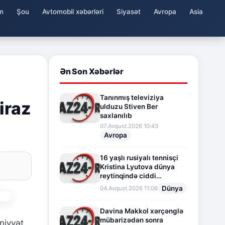
m
Şou
Avtomobil xəbərləri
Siyasət
Avropa
Asia
Ən Son Xəbərlər
Tanınmış televiziya
iraz
ulduzu Stiven Ber
saxlanılıb
07.Avqust.2026 10:43
Avropa
16 yaşlı rusiyalı tennisçi
Kristina Lyutova dünya
reytinqində ciddi
irəliləyişə imza atdı
Dünya
04.Avqust.2026 11:06
Davina Makkol xərçənglə
mübarizədən sonra
iyyət