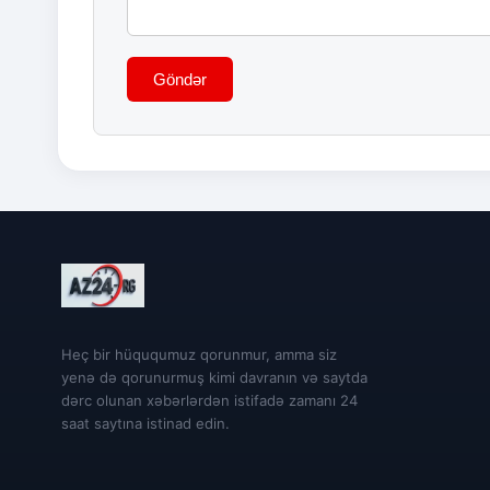
Göndər
Heç bir hüququmuz qorunmur, amma siz
yenə də qorunurmuş kimi davranın və saytda
dərc olunan xəbərlərdən istifadə zamanı 24
saat saytına istinad edin.