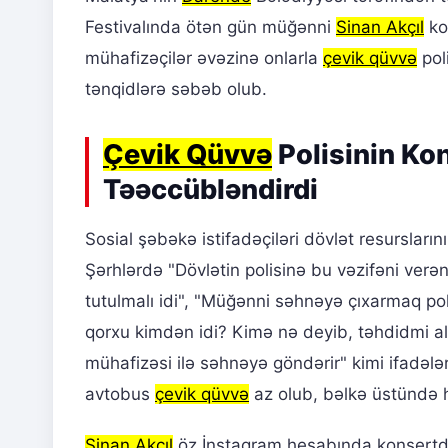
Festivalında ötən gün müğənni
Sinan Akçıl
ko
mühafizəçilər əvəzinə onlarla
çevik qüvvə
pol
tənqidlərə səbəb olub.
Çevik Qüvvə
Polisinin Kon
Təəccübləndirdi
Sosial şəbəkə istifadəçiləri dövlət resursların
Şərhlərdə "Dövlətin polisinə bu vəzifəni verə
tutulmalı idi", "Müğənni səhnəyə çıxarmaq poli
qorxu kimdən idi? Kimə nə deyib, təhdidmi a
mühafizəsi ilə səhnəyə göndərir" kimi ifadələr y
avtobus
çevik qüvvə
az olub, bəlkə üstündə he
Sinan Akçıl
öz İnstaqram hesabında konsertdən