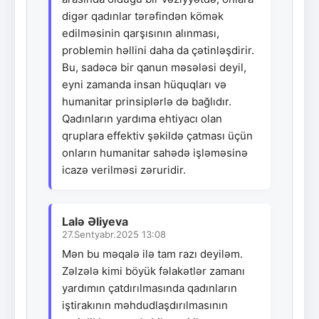
digər qadınlar tərəfindən kömək
edilməsinin qarşısının alınması,
problemin həllini daha da çətinləşdirir.
Bu, sadəcə bir qanun məsələsi deyil,
eyni zamanda insan hüquqları və
humanitar prinsiplərlə də bağlıdır.
Qadınların yardıma ehtiyacı olan
qruplara effektiv şəkildə çatması üçün
onların humanitar sahədə işləməsinə
icazə verilməsi zəruridir.
Lalə Əliyeva
27.Sentyabr.2025 13:08
Mən bu məqalə ilə tam razı deyiləm.
Zəlzələ kimi böyük fəlakətlər zamanı
yardımın çatdırılmasında qadınların
iştirakının məhdudlaşdırılmasının