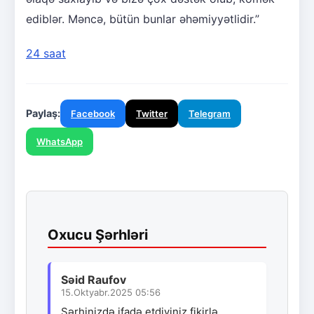
ediblər. Məncə, bütün bunlar əhəmiyyətlidir.”
24 saat
Paylaş:
Facebook
Twitter
Telegram
WhatsApp
Oxucu Şərhləri
Səid Raufov
15.Oktyabr.2025 05:56
Şərhinizdə ifadə etdiyiniz fikirlə