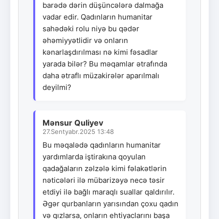
barədə dərin düşüncələrə dalmağa
vadar edir. Qadınların humanitar
sahədəki rolu niyə bu qədər
əhəmiyyətlidir və onların
kənarlaşdırılması nə kimi fəsadlar
yarada bilər? Bu məqamlar ətrafında
daha ətraflı müzakirələr aparılmalı
deyilmi?
Mənsur Quliyev
27.Sentyabr.2025 13:48
Bu məqalədə qadınların humanitar
yardımlarda iştirakına qoyulan
qadağaların zəlzələ kimi fəlakətlərin
nəticələri ilə mübarizəyə necə təsir
etdiyi ilə bağlı maraqlı suallar qaldırılır.
Əgər qurbanların yarısından çoxu qadın
və qızlarsa, onların ehtiyaclarını başa