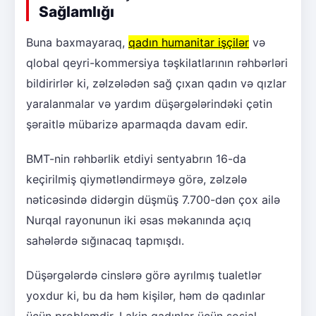
Sağlamlığı
Buna baxmayaraq,
qadın humanitar işçilər
və
qlobal qeyri-kommersiya təşkilatlarının rəhbərləri
bildirirlər ki, zəlzələdən sağ çıxan qadın və qızlar
yaralanmalar və yardım düşərgələrindəki çətin
şəraitlə mübarizə aparmaqda davam edir.
BMT-nin rəhbərlik etdiyi sentyabrın 16-da
keçirilmiş qiymətləndirməyə görə, zəlzələ
nəticəsində didərgin düşmüş 7.700-dən çox ailə
Nurqal rayonunun iki əsas məkanında açıq
sahələrdə sığınacaq tapmışdı.
Düşərgələrdə cinslərə görə ayrılmış tualetlər
yoxdur ki, bu da həm kişilər, həm də qadınlar
üçün problemdir. Lakin qadınlar üçün sosial