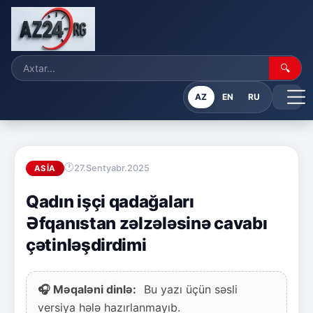
🔍
AZ
EN
RU
27.Sentyabr.2025
ASIA
Qadın işçi qadağaları
Əfqanıstan zəlzələsinə cavabı
çətinləşdirdimi
🎧 Məqaləni dinlə:
Bu yazı üçün səsli
versiya hələ hazırlanmayıb.