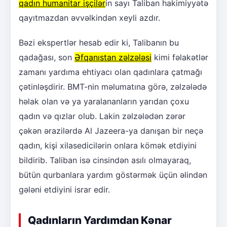
qadın humanitar işçilər
in sayı Taliban hakimiyyətə
qayıtmazdan əvvəlkindən xeyli azdır.
Bəzi ekspertlər hesab edir ki, Talibanın bu
qadağası, son
Əfqanıstan zəlzələsi
kimi fəlakətlər
zamanı yardıma ehtiyacı olan qadınlara çatmağı
çətinləşdirir. BMT-nin məlumatına görə, zəlzələdə
həlak olan və ya yaralananların yarıdan çoxu
qadın və qızlar olub. Lakin zəlzələdən zərər
çəkən ərazilərdə Al Jazeera-ya danışan bir neçə
qadın, kişi xilasedicilərin onlara kömək etdiyini
bildirib. Taliban isə cinsindən asılı olmayaraq,
bütün qurbanlara yardım göstərmək üçün əlindən
gələni etdiyini israr edir.
Qadınların Yardımdan Kənar