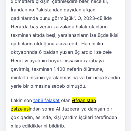
xidmətlərə çıxışını çətinləşdirə bilər, necə ki,
İrandan və Pakistandan qayıdan əfqan
qadınlarında bunu görmüşük”. O, 2023-cü ildə
Heratda baş verən zəlzələdə həlak olanların
təxminən altıda beşi, yaralananların isə üçdə ikisi
qadınların olduğunu əlavə edib. Həmin ilin
oktyabrında 6 baldan yuxarı üç ardıcıl zəlzələ
Herat vilayətinin böyük hissəsini xarabaya
çevirmiş, təxminən 1.400 nəfərin ölümünə,
minlərlə insanın yaralanmasına və bir neçə kəndin
yerlə bir olmasına səbəb olmuşdu.
Lakin son
təbii fəlakət
olan
Əfqanıstan
zəlzələsi
ndən sonra Al Jazeera-ya danışan bir
çox qadın, əslində, kişi yardım işçiləri tərəfindən
xilas edildiklərini bildirib.