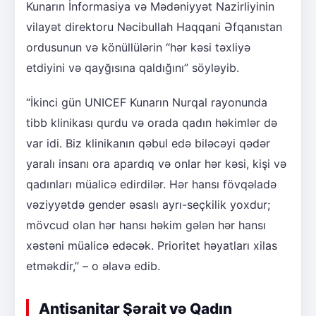
Kunarın İnformasiya və Mədəniyyət Nazirliyinin
vilayət direktoru Nəcibullah Haqqani Əfqanıstan
ordusunun və könüllülərin “hər kəsi təxliyə
etdiyini və qayğısına qaldığını” söyləyib.
“İkinci gün UNICEF Kunarın Nurqal rayonunda
tibb klinikası qurdu və orada qadın həkimlər də
var idi. Biz klinikanın qəbul edə biləcəyi qədər
yaralı insanı ora apardıq və onlar hər kəsi, kişi və
qadınları müalicə edirdilər. Hər hansı fövqəladə
vəziyyətdə gender əsaslı ayrı-seçkilik yoxdur;
mövcud olan hər hansı həkim gələn hər hansı
xəstəni müalicə edəcək. Prioritet həyatları xilas
etməkdir,” – o əlavə edib.
Antisanitar Şərait və Qadın