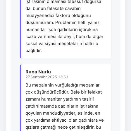
iştirakının olmaması təəssüf doğursa
da, bunun fəlakətə cavabın
müəyyənedici faktoru olduğunu
düşünmürəm. Problemin həlli yalnız
humanitar işdə qadınların iştirakına
icazə verilməsi ilə deyil, həm də digər
sosial və siyasi məsələlərin həlli ilə
bağlıdır.
Rəna Nurlu
27.Sentyabr.2025 13:53
Bu məqalənin vurğuladığı məqamlar
çox düşündürücüdür. Belə bir fəlakət
zamanı humanitar yardımın təsirli
çatdırılmasında qadınların iştirakına
qoyulan məhdudiyyətlər, əslində, ən
çox yardıma ehtiyacı olan qadınlara və
qızlara çatmağı necə çətinləşdirir, bu