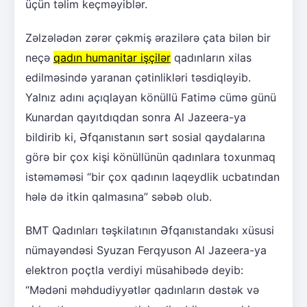
üçün təlim keçməyiblər.
Zəlzələdən zərər çəkmiş ərazilərə çata bilən bir
neçə
qadın humanitar işçilər
qadınların xilas
edilməsində yaranan çətinlikləri təsdiqləyib.
Yalnız adını açıqlayan könüllü Fatimə cümə günü
Kunardan qayıtdıqdan sonra Al Jazeera-ya
bildirib ki, Əfqanıstanın sərt sosial qaydalarına
görə bir çox kişi könüllünün qadınlara toxunmaq
istəməməsi “bir çox qadının laqeydlik ucbatından
hələ də itkin qalmasına” səbəb olub.
BMT Qadınları təşkilatının Əfqanıstandakı xüsusi
nümayəndəsi Syuzan Ferqyuson Al Jazeera-ya
elektron poçtla verdiyi müsahibədə deyib:
“Mədəni məhdudiyyətlər qadınların dəstək və