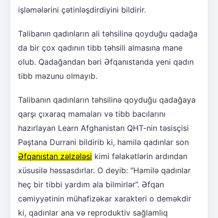
işləmələrini çətinləşdirdiyini bildirir.
Talibanın qadınların ali təhsilinə qoyduğu qadağa
da bir çox qadının tibb təhsili almasına mane
olub. Qadağandan bəri Əfqanıstanda yeni qadın
tibb məzunu olmayıb.
Talibanın qadınların təhsilinə qoyduğu qadağaya
qarşı çıxaraq mamaları və tibb bacılarını
hazırlayan Learn Afghanistan QHT-nin təsisçisi
Pəştana Durrani bildirib ki, hamilə qadınlar son
Əfqanıstan zəlzələsi
kimi fəlakətlərin ardından
xüsusilə həssasdırlar. O deyib: “Hamilə qadınlar
heç bir tibbi yardım ala bilmirlər”. Əfqan
cəmiyyətinin mühafizəkar xarakteri o deməkdir
ki, qadınlar ana və reproduktiv sağlamlıq