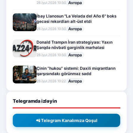
Avropa
26.İyul.2026 10:50
İbay Llanosun "La Velada del Año 6" boks
gecəsi rekordları alt-üst etdi
Avropa
26.İyul.2026 10:50
Donald Trampın İran strategiyası: Yaxın
Şərqdə növbəti gərginlik mərhələsi
Avropa
26.İyul.2026 10:50
Çinin “hukou” sistemi: Daxili miqrantların
qarşısındakı görünməz sədd
Avropa
26.İyul.2026 10:22
Telegramda izləyin
📲 Telegram Kanalımıza Qoşul