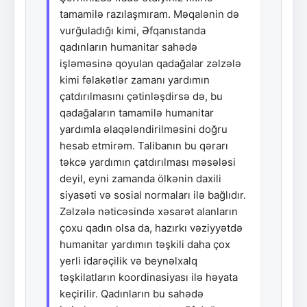
tamamilə razılaşmıram. Məqalənin də
vurğuladığı kimi, Əfqanıstanda
qadınların humanitar sahədə
işləməsinə qoyulan qadağalar zəlzələ
kimi fəlakətlər zamanı yardımın
çatdırılmasını çətinləşdirsə də, bu
qadağaların tamamilə humanitar
yardımla əlaqələndirilməsini doğru
hesab etmirəm. Talibanın bu qərarı
təkcə yardımın çatdırılması məsələsi
deyil, eyni zamanda ölkənin daxili
siyasəti və sosial normaları ilə bağlıdır.
Zəlzələ nəticəsində xəsarət alanların
çoxu qadın olsa da, hazırkı vəziyyətdə
humanitar yardımın təşkili daha çox
yerli idarəçilik və beynəlxalq
təşkilatların koordinasiyası ilə həyata
keçirilir. Qadınların bu sahədə