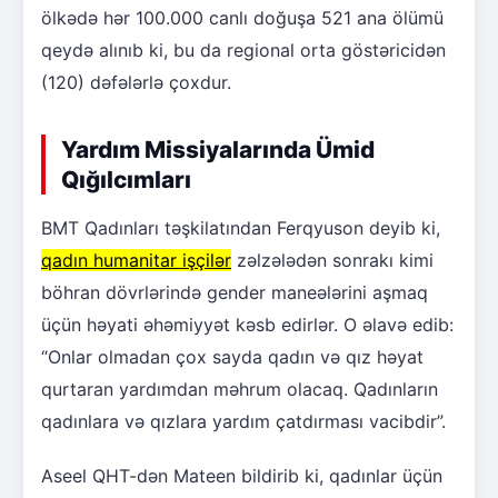
ölkədə hər 100.000 canlı doğuşa 521 ana ölümü
qeydə alınıb ki, bu da regional orta göstəricidən
(120) dəfələrlə çoxdur.
Yardım Missiyalarında Ümid
Qığılcımları
BMT Qadınları təşkilatından Ferqyuson deyib ki,
qadın humanitar işçilər
zəlzələdən sonrakı kimi
böhran dövrlərində gender maneələrini aşmaq
üçün həyati əhəmiyyət kəsb edirlər. O əlavə edib:
“Onlar olmadan çox sayda qadın və qız həyat
qurtaran yardımdan məhrum olacaq. Qadınların
qadınlara və qızlara yardım çatdırması vacibdir”.
Aseel QHT-dən Mateen bildirib ki, qadınlar üçün