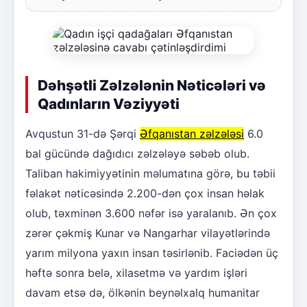
Dəhşətli Zəlzələnin Nəticələri və
Qadınların Vəziyyəti
Avqustun 31-də Şərqi
Əfqanıstan zəlzələsi
6.0
bal gücündə dağıdıcı zəlzələyə səbəb olub.
Taliban hakimiyyətinin məlumatına görə, bu təbii
fəlakət nəticəsində 2.200-dən çox insan həlak
olub, təxminən 3.600 nəfər isə yaralanıb. Ən çox
zərər çəkmiş Kunar və Nangarhar vilayətlərində
yarım milyona yaxın insan təsirlənib. Faciədən üç
həftə sonra belə, xilasetmə və yardım işləri
davam etsə də, ölkənin beynəlxalq humanitar