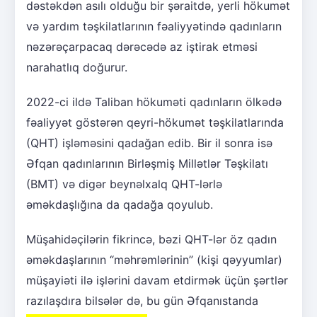
dəstəkdən asılı olduğu bir şəraitdə, yerli hökumət
və yardım təşkilatlarının fəaliyyətində qadınların
nəzərəçarpacaq dərəcədə az iştirak etməsi
narahatlıq doğurur.
2022-ci ildə Taliban hökuməti qadınların ölkədə
fəaliyyət göstərən qeyri-hökumət təşkilatlarında
(QHT) işləməsini qadağan edib. Bir il sonra isə
Əfqan qadınlarının Birləşmiş Millətlər Təşkilatı
(BMT) və digər beynəlxalq QHT-lərlə
əməkdaşlığına da qadağa qoyulub.
Müşahidəçilərin fikrincə, bəzi QHT-lər öz qadın
əməkdaşlarının “məhrəmlərinin” (kişi qəyyumlar)
müşayiəti ilə işlərini davam etdirmək üçün şərtlər
razılaşdıra bilsələr də, bu gün Əfqanıstanda