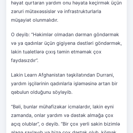
həyat qurtaran yardım onu həyata keçirmək üçün
zəruri mütəxəssislər və infrastrukturlarla
müşayiət olunmalıdır.
O deyib: “Həkimlər olmadan dərman göndərmək
və ya qadınlar üçün gigiyena dəstləri göndərmək,
lakin tualetlərə çıxış təmin etməmək çox
faydasızdır”.
Lakin Learn Afghanistan təşkilatından Durrani,
yardım işçilərinin qadınlarla işləməsinə artan bir
qəbulun olduğunu söyləyib.
“Bəli, bunlar mühafizəkar icmalardır, lakin eyni
zamanda, onlar yardım və dəstək almağa çox
açıq olublar”, o deyib. “Bir çox yerli sakin bizimlə
əlaqə saxlayıb və bizə çox dəstək olub, kömək