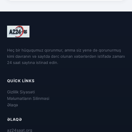
Heç bir hüququmuz qorunmur, amma siz yenə də qorunurmuş
kimi davranın və saytda dərc olunan xəbərlərdən istifadə zamanı
24 saat saytına istinad edin.
QUICK LINKS
Gizlilik Siyasəti
Məlumatların Silinməsi
Əlaqə
ƏLAQƏ
az24saat.org