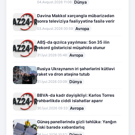
Dünya
04.Avqust.2026 11:06
Davina Makkol xərçənglə mübarizədən
sonra televiziya fəaliyyətinə fasilə verir
Avropa
03.Avqust.2026 00:59
ABŞ-da qızılca yayılması: Son 35 ilin
rekord göstəricisi müşahidə olunur
Avropa
31.İyul.2026 05:46
Rusiya Ukraynanın iri şəhərlərini kütləvi
raket və dron atəşinə tutub
Dünya
31.İyul.2026 03:09
BBVA-da kadr dəyişikliyi: Karlos Torres
rəhbərlikdə ciddi islahatlar aparır
Avropa
30.İyul.2026 09:33
Günəş panellərində gizli təhlükə: Yanğın
riski barədə xəbərdarlıq
Dünya
26.İyul.2026 10:52