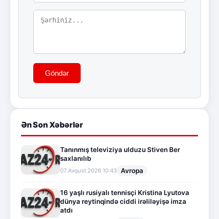
Göndər
Ən Son Xəbərlər
Tanınmış televiziya ulduzu Stiven Ber
saxlanılıb
Avropa
07.Avqust.2026 10:43
16 yaşlı rusiyalı tennisçi Kristina Lyutova
dünya reytinqində ciddi irəliləyişə imza
atdı