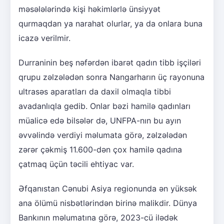
məsələlərində kişi həkimlərlə ünsiyyət
qurmaqdan ya narahat olurlar, ya da onlara buna
icazə verilmir.
Durraninin beş nəfərdən ibarət qadın tibb işçiləri
qrupu zəlzələdən sonra Nangarharın üç rayonuna
ultrasəs aparatları da daxil olmaqla tibbi
avadanlıqla gedib. Onlar bəzi hamilə qadınları
müalicə edə bilsələr də, UNFPA-nın bu ayın
əvvəlində verdiyi məlumata görə, zəlzələdən
zərər çəkmiş 11.600-dən çox hamilə qadına
çatmaq üçün təcili ehtiyac var.
Əfqanıstan Cənubi Asiya regionunda ən yüksək
ana ölümü nisbətlərindən birinə malikdir. Dünya
Bankının məlumatına görə, 2023-cü ilədək