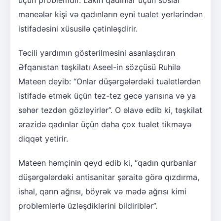
maneələr kişi və qadınların eyni tualet yerlərindən
istifadəsini xüsusilə çətinləşdirir.
Təcili yardımın göstərilməsini asanlaşdıran
Əfqanıstan təşkilatı Aseel-in sözçüsü Ruhilə
Mateen deyib: “Onlar düşərgələrdəki tualetlərdən
istifadə etmək üçün tez-tez gecə yarısına və ya
səhər tezdən gözləyirlər”. O əlavə edib ki, təşkilat
ərazidə qadınlar üçün daha çox tualet tikməyə
diqqət yetirir.
Mateen həmçinin qeyd edib ki, “qadın qurbanlar
düşərgələrdəki antisanitar şəraitə görə qızdırma,
ishal, qarın ağrısı, böyrək və mədə ağrısı kimi
problemlərlə üzləşdiklərini bildiriblər”.