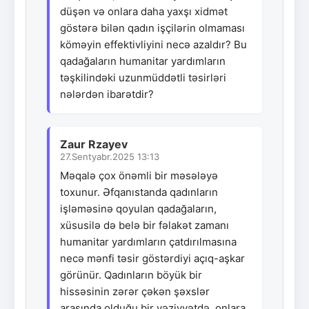
düşən və onlara daha yaxşı xidmət
göstərə bilən qadın işçilərin olmaması
köməyin effektivliyini necə azaldır? Bu
qadağaların humanitar yardımların
təşkilindəki uzunmüddətli təsirləri
nələrdən ibarətdir?
Zaur Rzayev
27.Sentyabr.2025 13:13
Məqalə çox önəmli bir məsələyə
toxunur. Əfqanıstanda qadınların
işləməsinə qoyulan qadağaların,
xüsusilə də belə bir fəlakət zamanı
humanitar yardımların çatdırılmasına
necə mənfi təsir göstərdiyi açıq-aşkar
görünür. Qadınların böyük bir
hissəsinin zərər çəkən şəxslər
arasında olduğu bir vəziyyətdə, onlara