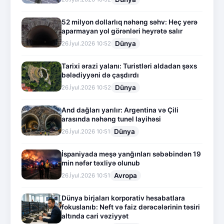
52 milyon dollarlıq nəhəng səhv: Heç yerə
aparmayan yol görənləri heyrətə salır
Dünya
26.İyul.2026 10:52
Tarixi ərazi yalanı: Turistləri aldadan şəxs
bələdiyyəni də çaşdırdı
Dünya
26.İyul.2026 10:52
And dağları yarılır: Argentina və Çili
arasında nəhəng tunel layihəsi
Dünya
26.İyul.2026 10:51
İspaniyada meşə yanğınları səbəbindən 19
min nəfər təxliyə olunub
Avropa
26.İyul.2026 10:51
Dünya birjaları korporativ hesabatlara
fokuslanıb: Neft və faiz dərəcələrinin təsiri
altında cari vəziyyət