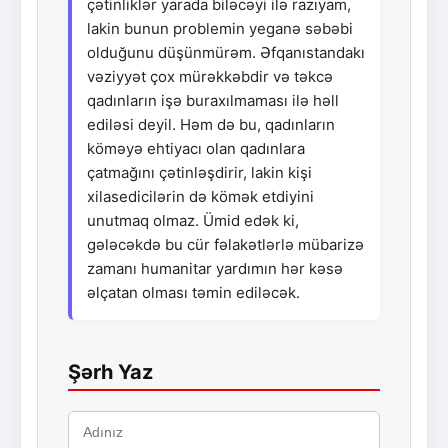
çətinliklər yarada biləcəyi ilə razıyam,
lakin bunun problemin yeganə səbəbi
olduğunu düşünmürəm. Əfqanıstandakı
vəziyyət çox mürəkkəbdir və təkcə
qadınların işə buraxılmaması ilə həll
ediləsi deyil. Həm də bu, qadınların
köməyə ehtiyacı olan qadınlara
çatmağını çətinləşdirir, lakin kişi
xilasedicilərin də kömək etdiyini
unutmaq olmaz. Ümid edək ki,
gələcəkdə bu cür fəlakətlərlə mübarizə
zamanı humanitar yardımın hər kəsə
əlçatan olması təmin ediləcək.
Şərh Yaz