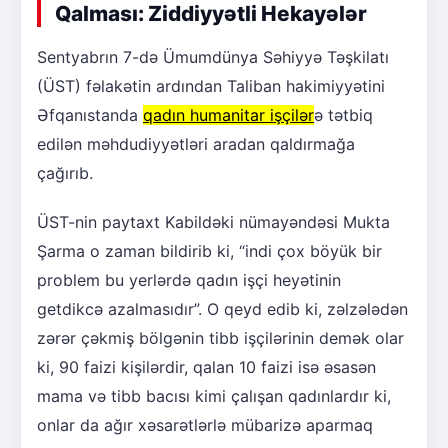
Qalması: Ziddiyyətli Hekayələr
Sentyabrın 7-də Ümumdünya Səhiyyə Təşkilatı
(ÜST) fəlakətin ardından Taliban hakimiyyətini
Əfqanıstanda
qadın humanitar işçilər
ə tətbiq
edilən məhdudiyyətləri aradan qaldırmağa
çağırıb.
ÜST-nin paytaxt Kabildəki nümayəndəsi Mukta
Şarma o zaman bildirib ki, “indi çox böyük bir
problem bu yerlərdə qadın işçi heyətinin
getdikcə azalmasıdır”. O qeyd edib ki, zəlzələdən
zərər çəkmiş bölgənin tibb işçilərinin demək olar
ki, 90 faizi kişilərdir, qalan 10 faizi isə əsasən
mama və tibb bacısı kimi çalışan qadınlardır ki,
onlar da ağır xəsarətlərlə mübarizə aparmaq