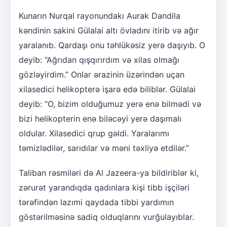
Kunarın Nurqal rayonundakı Aurak Dandila
kəndinin sakini Gülalai altı övladını itirib və ağır
yaralanıb. Qardaşı onu təhlükəsiz yerə daşıyıb. O
deyib: “Ağrıdan qışqırırdım və xilas olmağı
gözləyirdim.” Onlar ərazinin üzərindən uçan
xilasedici helikopterə işarə edə biliblər. Gülalai
deyib: “O, bizim olduğumuz yerə enə bilmədi və
bizi helikopterin enə biləcəyi yerə daşımalı
oldular. Xilasedici qrup gəldi. Yaralarımı
təmizlədilər, sarıdılar və məni təxliyə etdilər.”
Taliban rəsmiləri də Al Jazeera-ya bildiriblər ki,
zərurət yarandıqda qadınlara kişi tibb işçiləri
tərəfindən lazımi qaydada tibbi yardımın
göstərilməsinə sadiq olduqlarını vurğulayıblar.