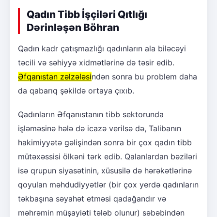
Qadın Tibb İşçiləri Qıtlığı
Dərinləşən Böhran
Qadın kadr çatışmazlığı qadınların ala biləcəyi
təcili və səhiyyə xidmətlərinə də təsir edib.
Əfqanıstan zəlzələsi
ndən sonra bu problem daha
da qabarıq şəkildə ortaya çıxıb.
Qadınların Əfqanıstanın tibb sektorunda
işləməsinə hələ də icazə verilsə də, Talibanın
hakimiyyətə gəlişindən sonra bir çox qadın tibb
mütəxəssisi ölkəni tərk edib. Qalanlardan bəziləri
isə qrupun siyasətinin, xüsusilə də hərəkətlərinə
qoyulan məhdudiyyətlər (bir çox yerdə qadınların
təkbaşına səyahət etməsi qadağandır və
məhrəmin müşayiəti tələb olunur) səbəbindən