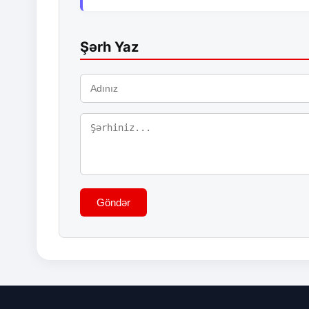
Şərh Yaz
Göndər