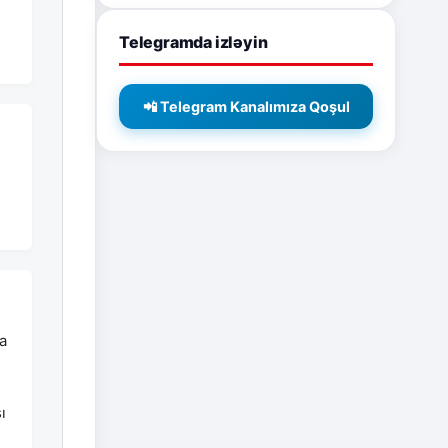
Telegramda izləyin
📲 Telegram Kanalımıza Qoşul
a
ı