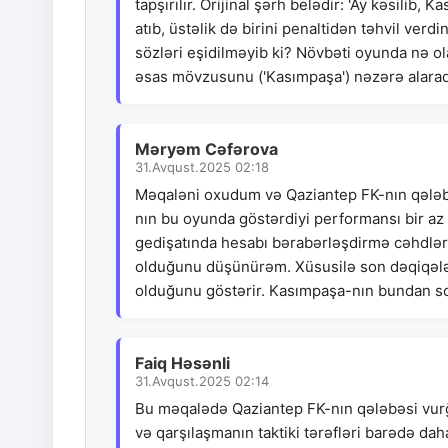
tapşırılır. Orijinal şərh belədir: 'Ay kəsilib
atıb, üstəlik də birini penaltidən təhvil ve
sözləri eşidilməyib ki? Növbəti oyunda nə ol
əsas mövzusunu ('Kasımpaşa') nəzərə alaraq
Məryəm Cəfərova
31.Avqust.2025 02:18
Məqaləni oxudum və Qaziantep FK-nın qələbə
nın bu oyunda göstərdiyi performansı bir az
gedişatında hesabı bərabərləşdirmə cəhdlə
olduğunu düşünürəm. Xüsusilə son dəqiqələrd
olduğunu göstərir. Kasımpaşa-nın bundan so
Faiq Həsənli
31.Avqust.2025 02:14
Bu məqalədə Qaziantep FK-nın qələbəsi vurğ
və qarşılaşmanın taktiki tərəfləri barədə daha