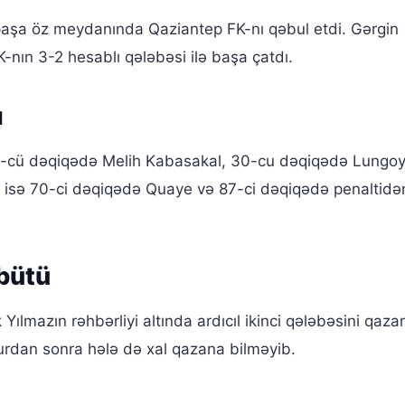
paşa öz meydanında Qaziantep FK-nı qəbul etdi. Gərgin
nın 3-2 hesablı qələbəsi ilə başa çatdı.
ı
13-cü dəqiqədə Melih Kabasakal, 30-cu dəqiqədə Lungoy
 isə 70-ci dəqiqədə Quaye və 87-ci dəqiqədə penaltidə
bütü
ılmazın rəhbərliyi altında ardıcıl ikinci qələbəsini qaza
turdan sonra hələ də xal qazana bilməyib.