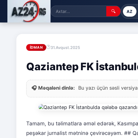
🔍
AZ
31.Avqust.2025
İDMAN
Qaziantep FK İstanbul
🎧 Məqaləni dinlə:
Bu yazı üçün səsli versiya
Tamam, bu təlimatlara əməl edərək, Kasımpaş
peşəkar jurnalist mətninə çevirəcəyəm. ## 