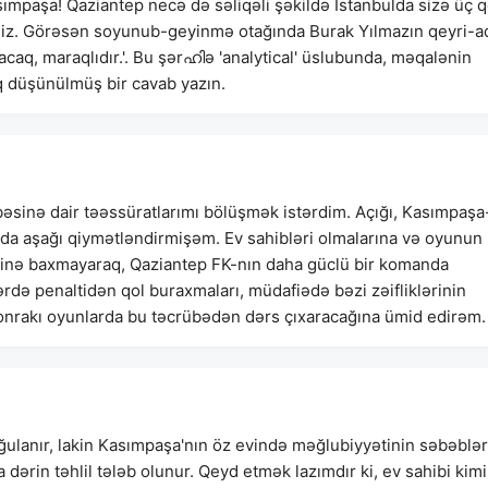
, Kasımpaşa! Qaziantep necə də səliqəli şəkildə İstanbulda sizə üç q
rdiniz. Görəsən soyunub-geyinmə otağında Burak Yılmazın qeyri-a
acaq, maraqlıdır.'. Bu şərഹിə 'analytical' üslubunda, məqalənin
 düşünülmüş bir cavab yazın.
sinə dair təəssüratlarımı bölüşmək istərdim. Açığı, Kasımpaşa
 da aşağı qiymətləndirmişəm. Ev sahibləri olmalarına və oyunun
rinə baxmayaraq, Qaziantep FK-nın daha güclü bir komanda
ə penaltidən qol buraxmaları, müdafiədə bəzi zəifliklərinin
nrakı oyunlarda bu təcrübədən dərs çıxaracağına ümid edirəm.
ulanır, lakin Kasımpaşa'nın öz evində məğlubiyyətinin səbəblər
 dərin təhlil tələb olunur. Qeyd etmək lazımdır ki, ev sahibi kimi