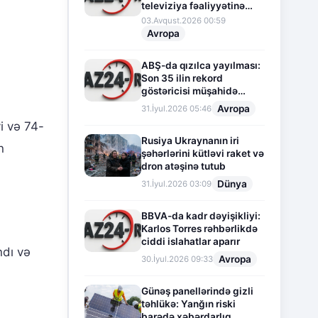
televiziya fəaliyyətinə
fasilə verir
03.Avqust.2026 00:59
Avropa
ABŞ-da qızılca yayılması:
Son 35 ilin rekord
göstəricisi müşahidə
olunur
Avropa
31.İyul.2026 05:46
i və 74-
Rusiya Ukraynanın iri
n
şəhərlərini kütləvi raket və
dron atəşinə tutub
Dünya
31.İyul.2026 03:09
BBVA-da kadr dəyişikliyi:
Karlos Torres rəhbərlikdə
ciddi islahatlar aparır
ndı və
Avropa
30.İyul.2026 09:33
Günəş panellərində gizli
təhlükə: Yanğın riski
barədə xəbərdarlıq