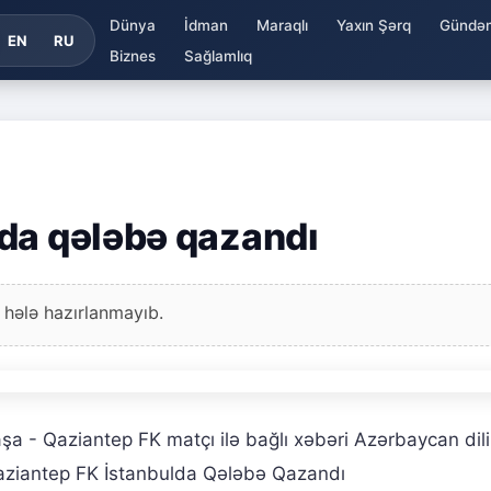
Dünya
İdman
Maraqlı
Yaxın Şərq
Gündə
EN
RU
Biznes
Sağlamlıq
da qələbə qazandı
 hələ hazırlanmayıb.
a - Qaziantep FK matçı ilə bağlı xəbəri Azərbaycan dil
Qaziantep FK İstanbulda Qələbə Qazandı