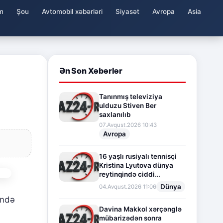
m
Şou
Avtomobil xəbərləri
Siyasət
Avropa
Asia
Ən Son Xəbərlər
Tanınmış televiziya
ulduzu Stiven Ber
saxlanılıb
07.Avqust.2026 10:43
Avropa
16 yaşlı rusiyalı tennisçi
Kristina Lyutova dünya
reytinqində ciddi
irəliləyişə imza atdı
Dünya
04.Avqust.2026 11:06
ində
Davina Makkol xərçənglə
mübarizədən sonra