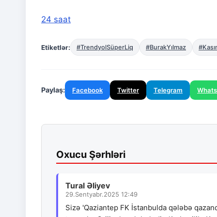
24 saat
Etiketlər:
#TrendyolSüperLiq
#BurakYılmaz
#Kası
Paylaş:
Facebook
Twitter
Telegram
What
Oxucu Şərhləri
Tural Əliyev
29.Sentyabr.2025 12:49
Sizə 'Qaziantep FK İstanbulda qələbə qazand