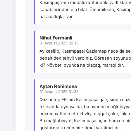
Kasımpaşa'nın müdafiə xəttindəki zəifliklə
səbəblərindən ola bilər. Ümumilikdə, Kasım
narahatlıqlar var.
Nihat Fərmanli
31.Avqust.2025 02:13
Ay kəsilib, Kasımpaşa! Qaziantep necə də səliq
penaltidən təhvil verdiniz. Görəsən soyunub
ki? Növbəti oyunda nə olacaq, maraqlıdır.
Aytən Rəhimova
31.Avqust.2025 01:38
Qaziantep FK-nın Kasımpaşa qarşısında qaza
öz evində oynasa da, bu oyunda məğlubiyyətin
hücum xəttinin effektivliyi diqqət çəkir, la
Bu məğlubiyyət, Kasımpaşa üçün həm də bir 
göstərməsi üçün bir stimul yaratmalıdır.