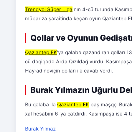
Trendyol Süper Liqa
'nın 4-cü turunda Kasım
mübarizə şəraitində keçən oyun Qaziantep FK-
Qollar və Oyunun Gedişat
Qaziantep FK
'ya qələbə qazandıran qolları 
cü dəqiqədə Arda Qızıldağ vurdu. Kasımpaşa
Hayradinoviçin qolları ilə cavab verdi.
Burak Yılmazın Uğurlu De
Bu qələbə ilə
Qaziantep FK
baş məşqçi Burak Y
xal hesabını 6-ya çatdırdı. Kasımpaşa isə 4 
Burak Yılmaz