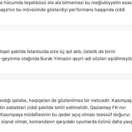
r və hücumda təşəbbüsü ələ ala bilməməsi bu məğlubiyyətin əsas
paşa'nın bu mövsümdə göstərdiyi performans haqqında ciddi
əli şəkildə İstanbulda sizə üç qol atıb, üstəlik də birini
-geyinmə otağında Burak Yılmazın qeyri-adi sözləri eşidilməyib
ndığı qələbə, həqiqətən də gözlənilməz bir nəticədir. Kasımpaş
 səbəbləri ciddi şəkildə təhlil edilməlidir. Qaziantep FK-nın
kin Kasımpaşa müdafiəsinin bu qədər açıq olması təəssüf doğurur.
siqnal olmalı, komandanın qarşıdakı oyunlarda özünü daha yaxş