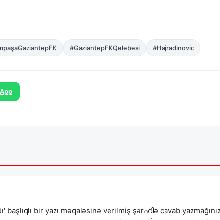
mpaşaGaziantepFK
#GaziantepFKQələbəsi
#Hajradinovic
sApp
ı' başlıqlı bir yazı məqaləsinə verilmiş şərഹിə cavab yazmağını