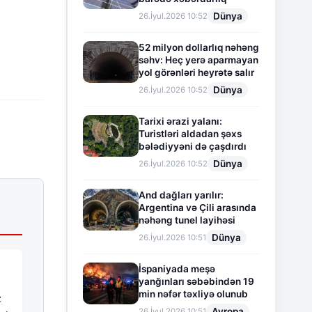
Dünya
26.İyul.2026 10:52
52 milyon dollarlıq nəhəng
səhv: Heç yerə aparmayan
yol görənləri heyrətə salır
Dünya
26.İyul.2026 10:52
Tarixi ərazi yalanı:
Turistləri aldadan şəxs
bələdiyyəni də çaşdırdı
Dünya
26.İyul.2026 10:52
And dağları yarılır:
Argentina və Çili arasında
nəhəng tunel layihəsi
Dünya
26.İyul.2026 10:51
İspaniyada meşə
yanğınları səbəbindən 19
min nəfər təxliyə olunub
z
Avropa
26.İyul.2026 10:51