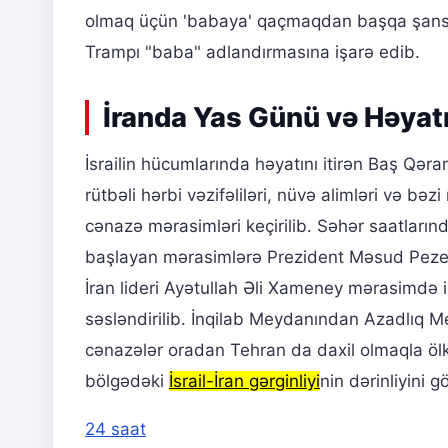
olmaq üçün 'babaya' qaçmaqdan başqa şansı 
Trampı "baba" adlandırmasına işarə edib.
İranda Yas Günü və Həyatın
İsrailin hücumlarında həyatını itirən Baş Qəra
rütbəli hərbi vəzifəliləri, nüvə alimləri və b
cənazə mərasimləri keçirilib. Səhər saatları
başlayan mərasimlərə Prezident Məsud Pezeşki
İran lideri Ayətullah Əli Xameney mərasimdə i
səsləndirilib. İnqilab Meydanından Azadlıq M
cənazələr oradan Tehran da daxil olmaqla ölk
bölgədəki
İsrail-İran gərginliyi
nin dərinliyini gö
24 saat