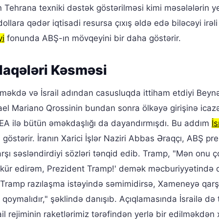
 Tehrana texniki dəstək göstərilməsi kimi məsələlərin ye
lara qədər iqtisadi resursa çıxış əldə edə biləcəyi irəli
yi
fonunda ABŞ-ın mövqeyini bir daha göstərir.
Əlaqələri Kəsməsi
irməkdə və İsrail adından casusluqda ittiham etdiyi Beyn
fael Mariano Qrossinin bundan sonra ölkəyə girişinə icaz
BAEA ilə bütün əməkdaşlığı da dayandırmışdı. Bu addım
İs
 göstərir. İranın Xarici İşlər Naziri Abbas Əraqçı, ABŞ pre
rşı səsləndirdiyi sözləri tənqid edib. Tramp, "Mən onu ço
əkkür edirəm, Prezident Tramp!' demək məcburiyyətində d
ent Tramp razılaşma istəyində səmimidirsə, Xameneyə qarş
qoymalıdır," şəklində danışıb. Açıqlamasında İsrailə də
il rejiminin raketlərimiz tərəfindən yerlə bir edilməkdən 