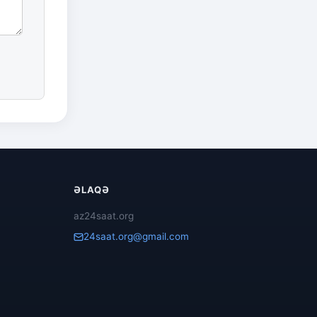
ƏLAQƏ
az24saat.org
24saat.org@gmail.com