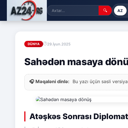
🔍
AZ
29.İyun.2025
DÜNYA
Sahədən masaya dön
🎧 Məqaləni dinlə:
Bu yazı üçün səsli versiya
Atəşkəs Sonrası Diplomat