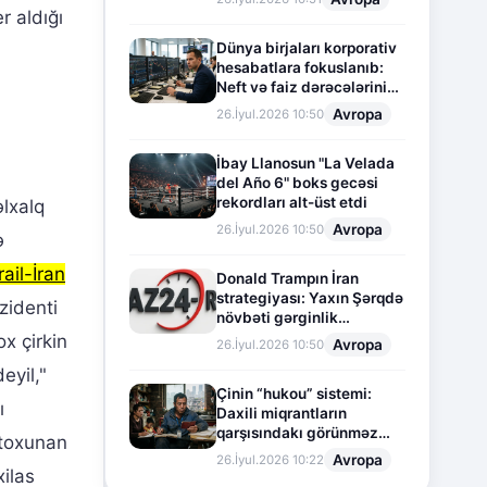
r aldığı
Dünya birjaları korporativ
hesabatlara fokuslanıb:
Neft və faiz dərəcələrinin
təsiri altında cari vəziyyət
Avropa
26.İyul.2026 10:50
İbay Llanosun "La Velada
del Año 6" boks gecəsi
rekordları alt-üst etdi
əlxalq
Avropa
26.İyul.2026 10:50
ə
rail-İran
Donald Trampın İran
strategiyası: Yaxın Şərqdə
zidenti
növbəti gərginlik
mərhələsi
x çirkin
Avropa
26.İyul.2026 10:50
eyil,"
Çinin “hukou” sistemi:
ı
Daxili miqrantların
qarşısındakı görünməz
 toxunan
sədd
Avropa
26.İyul.2026 10:22
xilas