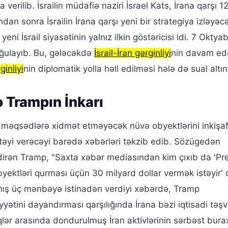
 verilib. İsrailin müdafiə naziri İsrael Kats, İrana qarşı 1
n sonra İsrailin İrana qarşı yeni bir strategiya izləyəcə
ni İsrail siyasətinin yalnız ilkin göstəricisi idi. 7 Oktya
ğulayıb. Bu, gələcəkdə
İsrail-İran gərginliyi
nin davam ed
ginliyi
nin diplomatik yolla həll edilməsi hələ də sual altın
 Trampın İnkarı
i məqsədlərə xidmət etməyəcək nüvə obyektlərini inkişa
təyi verəcəyi barədə xəbərləri təkzib edib. Sözügedən
dirən Tramp, "Saxta xəbər mediasından kim çıxıb da 'Pr
ektləri qurması üçün 30 milyard dollar vermək istəyir' 
anış üç mənbəyə istinadən verdiyi xəbərdə, Tramp
yətini dayandırması qarşılığında İrana bəzi iqtisadi təşv
iqlər arasında dondurulmuş İran aktivlərinin sərbəst bura