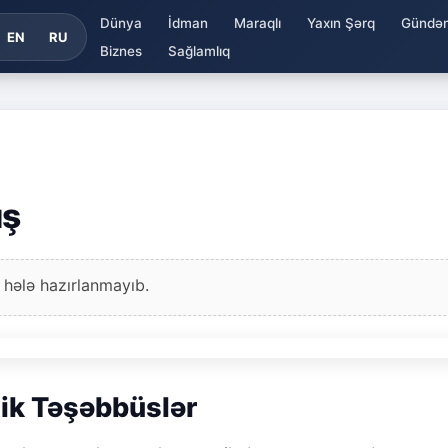
Dünya
İdman
Maraqlı
Yaxın Şərq
Gündə
EN
RU
Biznes
Sağlamlıq
üş
 hələ hazırlanmayıb.
ik Təşəbbüslər