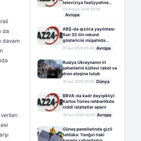
televiziya fəaliyyətinə
fasilə verir
03.Avqust.2026 00:59
Avropa
rəli
ABŞ-da qızılca yayılması:
n da
Son 35 ilin rekord
göstəricisi müşahidə
ün davam
olunur
Avropa
31.İyul.2026 05:46
un
onda
Rusiya Ukraynanın iri
şəhərlərini kütləvi raket və
dron atəşinə tutub
Dünya
31.İyul.2026 03:09
BBVA-da kadr dəyişikliyi:
Karlos Torres rəhbərlikdə
ciddi islahatlar aparır
 verilən
Avropa
30.İyul.2026 09:33
məsi
Günəş panellərində gizli
arşı
təhlükə: Yanğın riski
barədə xəbərdarlıq