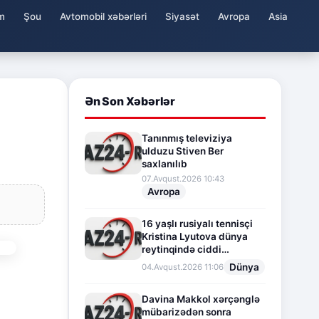
m
Şou
Avtomobil xəbərləri
Siyasət
Avropa
Asia
Ən Son Xəbərlər
Tanınmış televiziya
ulduzu Stiven Ber
saxlanılıb
07.Avqust.2026 10:43
Avropa
16 yaşlı rusiyalı tennisçi
Kristina Lyutova dünya
reytinqində ciddi
irəliləyişə imza atdı
Dünya
04.Avqust.2026 11:06
Davina Makkol xərçənglə
mübarizədən sonra