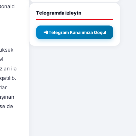
Donald
Telegramda izləyin
📲 Telegram Kanalımıza Qoşul
yüksək
vi
arı ilə
atılıb.
lar
aşınan
isə də