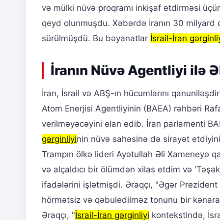
və mülki nüvə proqramı inkişaf etdirməsi üçün
qeyd olunmuşdu. Xəbərdə İranın 30 milyard dol
sürülmüşdü. Bu bəyanatlar
İsrail-İran gərginli
İranın Nüvə Agentliyi ilə 
İran, İsrail və ABŞ-ın hücumlarını qanuniləşd
Atom Enerjisi Agentliyinin (BAEA) rəhbəri Ra
verilməyəcəyini elan edib. İran parlamenti 
gərginliyi
nin nüvə sahəsinə də sirayət etdiyini
Trampın ölkə lideri Ayətullah Əli Xameneyə qa
və alçaldıcı bir ölümdən xilas etdim və 'Təş
ifadələrini işlətmişdi. Əraqçı, "Əgər Prezid
hörmətsiz və qəbuledilməz tonunu bir kənara 
Əraqçı, "
İsrail-İran gərginliyi
kontekstində, İsra