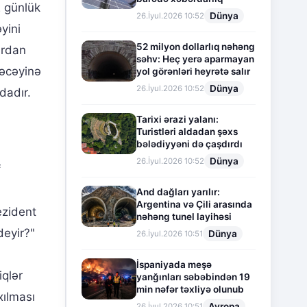
2 günlük
Dünya
26.İyul.2026 10:52
yini
52 milyon dollarlıq nəhəng
brdan
səhv: Heç yerə aparmayan
əcəyinə
yol görənləri heyrətə salır
Dünya
26.İyul.2026 10:52
dadır.
Tarixi ərazi yalanı:
Turistləri aldadan şəxs
bələdiyyəni də çaşdırdı
Dünya
26.İyul.2026 10:52
f
And dağları yarılır:
Argentina və Çili arasında
ezident
nəhəng tunel layihəsi
deyir?"
Dünya
26.İyul.2026 10:51
İspaniyada meşə
iqlər
yanğınları səbəbindən 19
min nəfər təxliyə olunub
xılması
Avropa
26.İyul.2026 10:51