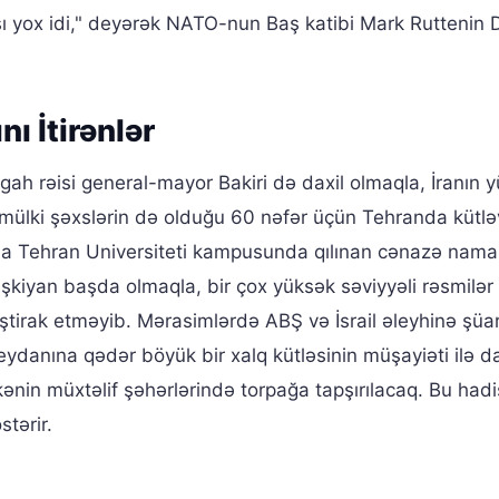
yox idi," deyərək NATO-nun Baş katibi Mark Ruttenin 
ı İtirənlər
rgah rəisi general-mayor Bakiri də daxil olmaqla, İranın 
əzi mülki şəxslərin də olduğu 60 nəfər üçün Tehranda kütlə
nda Tehran Universiteti kampusunda qılınan cənazə namazl
yan başda olmaqla, bir çox yüksək səviyyəli rəsmilər q
ştirak etməyib. Mərasimlərdə ABŞ və İsrail əleyhinə şüar
eydanına qədər böyük bir xalq kütləsinin müşayiəti ilə d
ənin müxtəlif şəhərlərində torpağa tapşırılacaq. Bu had
stərir.