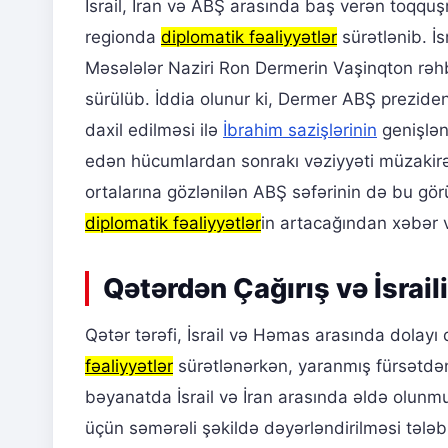
İsrail, İran və ABŞ arasında baş verən toqqu
regionda
diplomatik fəaliyyətlər
sürətlənib. İs
Məsələlər Naziri Ron Dermerin Vaşinqton rəhbə
sürülüb. İddia olunur ki, Dermer ABŞ prezide
daxil edilməsi ilə
İbrahim sazişlərinin
genişlən
edən hücumlardan sonrakı vəziyyəti müzakirə
ortalarına gözlənilən ABŞ səfərinin də bu gör
diplomatik fəaliyyətlər
in artacağından xəbər v
Qətərdən Çağırış və İsrail
Qətər tərəfi, İsrail və Həmas arasında dolayı 
fəaliyyətlər
sürətlənərkən, yaranmış fürsətdən 
bəyanatda İsrail və İran arasında əldə olunm
üçün səmərəli şəkildə dəyərləndirilməsi tələb 