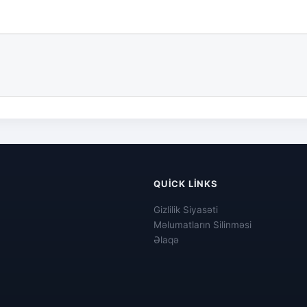
QUICK LINKS
Gizlilik Siyasəti
Məlumatların Silinməsi
Əlaqə