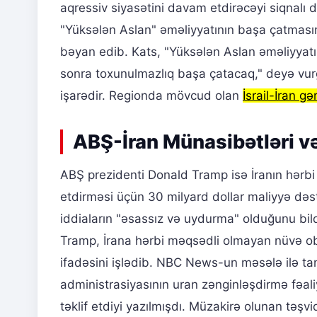
aqressiv siyasətini davam etdirəcəyi siqnalı da
"Yüksələn Aslan" əməliyyatının başa çatmasında
bəyan edib. Kats, "Yüksələn Aslan əməliyyatı ye
sonra toxunulmazlıq başa çatacaq," deyə vur
işarədir. Regionda mövcud olan
İsrail-İran gər
ABŞ-İran Münasibətləri və
ABŞ prezidenti Donald Tramp isə İranın hərb
etdirməsi üçün 30 milyard dollar maliyyə dəs
iddiaların "əsassız və uydurma" olduğunu bil
Tramp, İrana hərbi məqsədli olmayan nüvə oby
ifadəsini işlədib. NBC News-un məsələ ilə t
administrasiyasının uran zənginləşdirmə fəaliy
təklif etdiyi yazılmışdı. Müzakirə olunan təşv