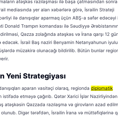
şmaların atəşkəs razılaşması ilə başa çatmasından sonra
rail mediasında yer alan xəbərlərə görə, İsrailin Strateji
rliyi ilə danışıqlar aparmaq üçün ABŞ-a səfər edəcəyi i
nti Donald Trampın komandası ilə Səudiyyə Ərəbistanını
dirilməsi, Qəzza zolağında atəşkəs və İrana qarşı 12 g
 edəcək. İsrail Baş naziri Benyamin Netanyahunun iyul
üşlərdə müzakirə olunacağı bildirilib. Bütün bunlar regi
erir.
in Yeni Strategiyası
danışıqları aparan vasitəçi olaraq, regionda
diplomatik
istifadə etməyə çağırıb. Qətər Xarici İşlər Nazirliyindən
uş atəşkəsin Qəzzada razılaşma və girovların azad edil
olunub. Digər tərəfdən, İsrailin İrana və müttəfiqlərinə q