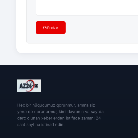
Göndər
Heç bir hüququmuz qorunmur, amma siz
yenə də qorunurmuş kimi davranın və saytda
dərc olunan xəbərlərdən istifadə zamanı 24
saat saytına istinad edin.