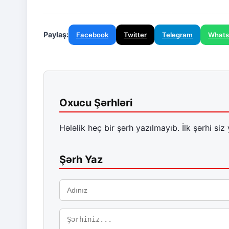
Paylaş:
Facebook
Twitter
Telegram
What
Oxucu Şərhləri
Hələlik heç bir şərh yazılmayıb. İlk şərhi siz 
Şərh Yaz