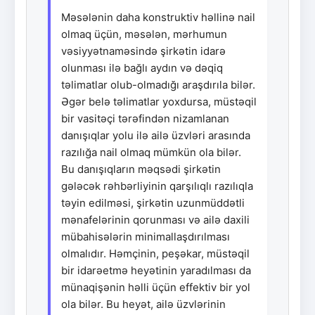
Məsələnin daha konstruktiv həllinə nail
olmaq üçün, məsələn, mərhumun
vəsiyyətnaməsində şirkətin idarə
olunması ilə bağlı aydın və dəqiq
təlimatlar olub-olmadığı araşdırıla bilər.
Əgər belə təlimatlar yoxdursa, müstəqil
bir vasitəçi tərəfindən nizamlanan
danışıqlar yolu ilə ailə üzvləri arasında
razılığa nail olmaq mümkün ola bilər.
Bu danışıqların məqsədi şirkətin
gələcək rəhbərliyinin qarşılıqlı razılıqla
təyin edilməsi, şirkətin uzunmüddətli
mənafelərinin qorunması və ailə daxili
mübahisələrin minimallaşdırılması
olmalıdır. Həmçinin, peşəkar, müstəqil
bir idarəetmə heyətinin yaradılması da
münaqişənin həlli üçün effektiv bir yol
ola bilər. Bu heyət, ailə üzvlərinin