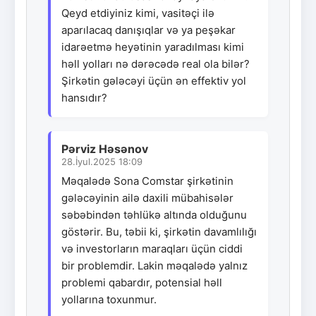
Qeyd etdiyiniz kimi, vasitəçi ilə
aparılacaq danışıqlar və ya peşəkar
idarəetmə heyətinin yaradılması kimi
həll yolları nə dərəcədə real ola bilər?
Şirkətin gələcəyi üçün ən effektiv yol
hansıdır?
Pərviz Həsənov
28.İyul.2025 18:09
Məqalədə Sona Comstar şirkətinin
gələcəyinin ailə daxili mübahisələr
səbəbindən təhlükə altında olduğunu
göstərir. Bu, təbii ki, şirkətin davamlılığı
və investorların maraqları üçün ciddi
bir problemdir. Lakin məqalədə yalnız
problemi qabardır, potensial həll
yollarına toxunmur.