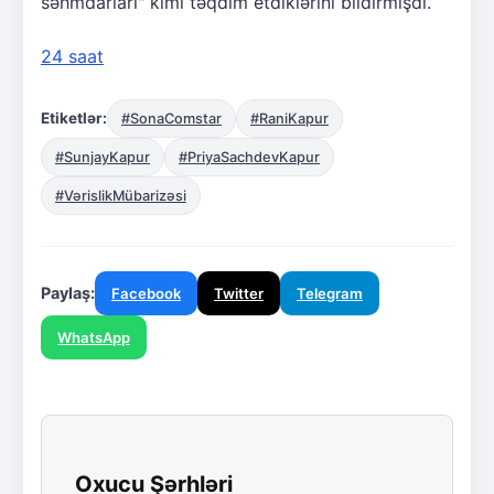
səhmdarları" kimi təqdim etdiklərini bildirmişdi.
24 saat
Etiketlər:
#SonaComstar
#RaniKapur
#SunjayKapur
#PriyaSachdevKapur
#VərislikMübarizəsi
Paylaş:
Facebook
Twitter
Telegram
WhatsApp
Oxucu Şərhləri