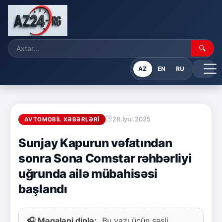
🔍
AZ
EN
RU
28.İyul.2025
AVTOMOBIL XƏBƏRLƏRI
Sunjay Kapurun vəfatından
sonra Sona Comstar rəhbərliyi
uğrunda ailə mübahisəsi
başlandı
🎧 Məqaləni dinlə:
Bu yazı üçün səsli