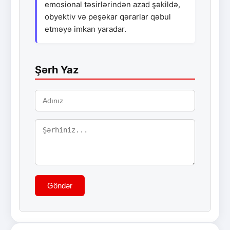
emosional təsirlərindən azad şəkildə,
obyektiv və peşəkar qərarlar qəbul
etməyə imkan yaradar.
Şərh Yaz
Göndər