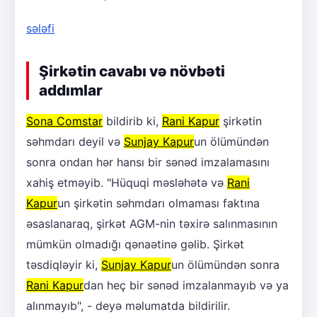
sələfi
Şirkətin cavabı və növbəti
addımlar
Sona Comstar
bildirib ki,
Rani Kapur
şirkətin
səhmdarı deyil və
Sunjay Kapur
un ölümündən
sonra ondan hər hansı bir sənəd imzalamasını
xahiş etməyib. "Hüquqi məsləhətə və
Rani
Kapur
un şirkətin səhmdarı olmaması faktına
əsaslanaraq, şirkət AGM-nin təxirə salınmasının
mümkün olmadığı qənaətinə gəlib. Şirkət
təsdiqləyir ki,
Sunjay Kapur
un ölümündən sonra
Rani Kapur
dan heç bir sənəd imzalanmayıb və ya
alınmayıb", - deyə məlumatda bildirilir.