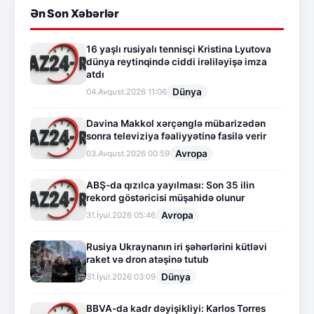
Ən Son Xəbərlər
16 yaşlı rusiyalı tennisçi Kristina Lyutova
dünya reytinqində ciddi irəliləyişə imza
atdı
Dünya
04.Avqust.2026 11:06
Davina Makkol xərçənglə mübarizədən
sonra televiziya fəaliyyətinə fasilə verir
Avropa
03.Avqust.2026 00:59
ABŞ-da qızılca yayılması: Son 35 ilin
rekord göstəricisi müşahidə olunur
Avropa
31.İyul.2026 05:46
Rusiya Ukraynanın iri şəhərlərini kütləvi
raket və dron atəşinə tutub
Dünya
31.İyul.2026 03:09
BBVA-da kadr dəyişikliyi: Karlos Torres