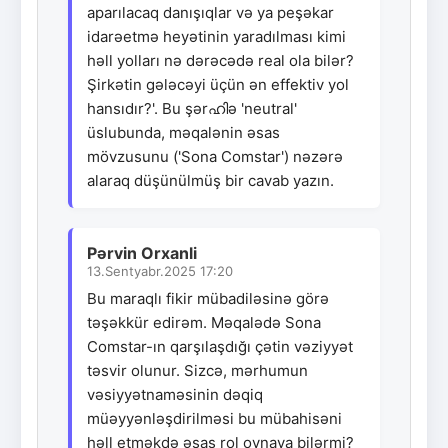
aparılacaq danışıqlar və ya peşəkar
idarəetmə heyətinin yaradılması kimi
həll yolları nə dərəcədə real ola bilər?
Şirkətin gələcəyi üçün ən effektiv yol
hansıdır?'. Bu şərഹിə 'neutral'
üslubunda, məqalənin əsas
mövzusunu ('Sona Comstar') nəzərə
alaraq düşünülmüş bir cavab yazın.
Pərvin Orxanli
13.Sentyabr.2025 17:20
Bu maraqlı fikir mübadiləsinə görə
təşəkkür edirəm. Məqalədə Sona
Comstar-ın qarşılaşdığı çətin vəziyyət
təsvir olunur. Sizcə, mərhumun
vəsiyyətnaməsinin dəqiq
müəyyənləşdirilməsi bu mübahisəni
həll etməkdə əsas rol oynaya bilərmi?