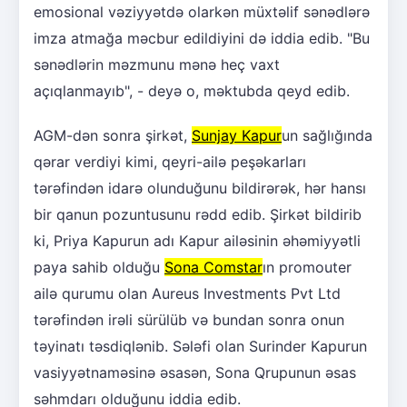
emosional vəziyyətdə olarkən müxtəlif sənədlərə
imza atmağa məcbur edildiyini də iddia edib. "Bu
sənədlərin məzmunu mənə heç vaxt
açıqlanmayıb", - deyə o, məktubda qeyd edib.
AGM-dən sonra şirkət,
Sunjay Kapur
un sağlığında
qərar verdiyi kimi, qeyri-ailə peşəkarları
tərəfindən idarə olunduğunu bildirərək, hər hansı
bir qanun pozuntusunu rədd edib. Şirkət bildirib
ki, Priya Kapurun adı Kapur ailəsinin əhəmiyyətli
paya sahib olduğu
Sona Comstar
ın promouter
ailə qurumu olan Aureus Investments Pvt Ltd
tərəfindən irəli sürülüb və bundan sonra onun
təyinatı təsdiqlənib. Sələfi olan Surinder Kapurun
vasiyyətnaməsinə əsasən, Sona Qrupunun əsas
səhmdarı olduğunu iddia edib.