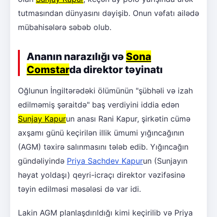
tutmasından dünyasını dəyişib. Onun vəfatı ailədə
mübahisələrə səbəb olub.
Ananın narazılığı və
Sona
Comstar
da direktor təyinatı
Oğlunun İngiltərədəki ölümünün "şübhəli və izah
edilməmiş şəraitdə" baş verdiyini iddia edən
Sunjay Kapur
un anası Rani Kapur, şirkətin cümə
axşamı günü keçirilən illik ümumi yığıncağının
(AGM) təxirə salınmasını tələb edib. Yığıncağın
gündəliyində
Priya Sachdev Kapur
un (Sunjayın
həyat yoldaşı) qeyri-icraçı direktor vəzifəsinə
təyin edilməsi məsələsi də var idi.
Lakin AGM planlaşdırıldığı kimi keçirilib və Priya