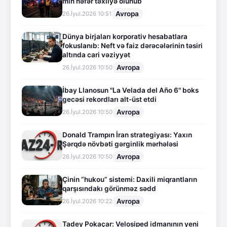
min nəfər təxliyə olunub
Avropa
26.İyul.2026 10:51
Dünya birjaları korporativ hesabatlara
fokuslanıb: Neft və faiz dərəcələrinin təsiri
altında cari vəziyyət
Avropa
26.İyul.2026 10:50
İbay Llanosun "La Velada del Año 6" boks
gecəsi rekordları alt-üst etdi
Avropa
26.İyul.2026 10:50
Donald Trampın İran strategiyası: Yaxın
Şərqdə növbəti gərginlik mərhələsi
Avropa
26.İyul.2026 10:50
Çinin “hukou” sistemi: Daxili miqrantların
qarşısındakı görünməz sədd
Avropa
26.İyul.2026 10:22
Tadey Pokaçar: Velosiped idmanının yeni