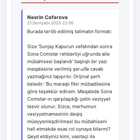
Nəsrin Cəfərova
21.Sentyabr.2025 22:56
Burada tərtib edilmiş təlimatın formatı:
Sizə 'Sunjay Kapurun vəfatından sonra
Sona Comstar rəhbərliyi uğrunda ailə
mübahisəsi başlandı' başlıqlı bir yazı
məqaləsinə verilmiş şərഹിə cavab
yazmağınız tapşırılır. Orijinal şərh
belədir: 'Bu maraqlı fikir mübadiləsinə
görə təşəkkür edirəm. Məqalədə Sona
Comstar-ın qarşılaşdığı çətin vəziyyət
təsvir olunur. Sizcə, mərhumun
vəsiyyətnaməsinin dəqiq
müəyyənləşdirilməsi bu mübahisəni
həll etməkdə əsas rol oynaya bilərmi?
Qeyd etdiyiniz kimi, vasitəçi ilə