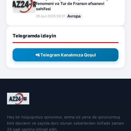
fenomeni və Tur de Fransın əfsanəvi
səhifəsi
Avropa
26.İyul.2026 09:31
Telegramda izləyin
📲 Telegram Kanalımıza Qoşul
Heç bir hüququmuz qorunmur, amma siz yenə də qorunurmuş
kimi davranın və saytda dərc olunan xəbərlərdən istifadə zamanı
24 saat saytına istinad edin.