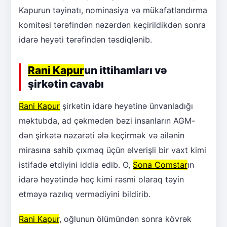
Kapurun təyinatı, nominasiya və mükafatlandırma
komitəsi tərəfindən nəzərdən keçirildikdən sonra
idarə heyəti tərəfindən təsdiqlənib.
Rani Kapur
un ittihamları və
şirkətin cavabı
Rani Kapur
şirkətin idarə heyətinə ünvanladığı
məktubda, ad çəkmədən bəzi insanların AGM-
dən şirkətə nəzarəti ələ keçirmək və ailənin
mirasına sahib çıxmaq üçün əlverişli bir vaxt kimi
istifadə etdiyini iddia edib. O,
Sona Comstar
ın
idarə heyətində heç kimi rəsmi olaraq təyin
etməyə razılıq vermədiyini bildirib.
Rani Kapur
, oğlunun ölümündən sonra kövrək