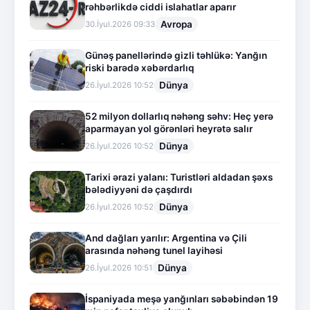
rəhbərlikdə ciddi islahatlar aparır
Avropa
30.İyul.2026 09:33
Günəş panellərində gizli təhlükə: Yanğın
riski barədə xəbərdarlıq
Dünya
26.İyul.2026 10:52
52 milyon dollarlıq nəhəng səhv: Heç yerə
aparmayan yol görənləri heyrətə salır
Dünya
26.İyul.2026 10:52
Tarixi ərazi yalanı: Turistləri aldadan şəxs
bələdiyyəni də çaşdırdı
Dünya
26.İyul.2026 10:52
And dağları yarılır: Argentina və Çili
arasında nəhəng tunel layihəsi
Dünya
26.İyul.2026 10:51
İspaniyada meşə yanğınları səbəbindən 19