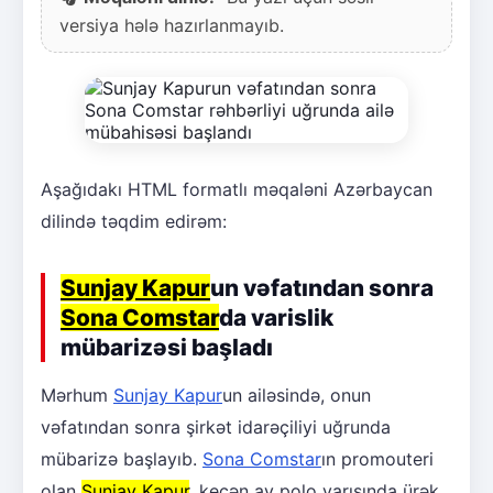
versiya hələ hazırlanmayıb.
Aşağıdakı HTML formatlı məqaləni Azərbaycan
dilində təqdim edirəm:
Sunjay Kapur
un vəfatından sonra
Sona Comstar
da varislik
mübarizəsi başladı
Mərhum
Sunjay Kapur
un ailəsində, onun
vəfatından sonra şirkət idarəçiliyi uğrunda
mübarizə başlayıb.
Sona Comstar
ın promouteri
olan
Sunjay Kapur
, keçən ay polo yarışında ürək