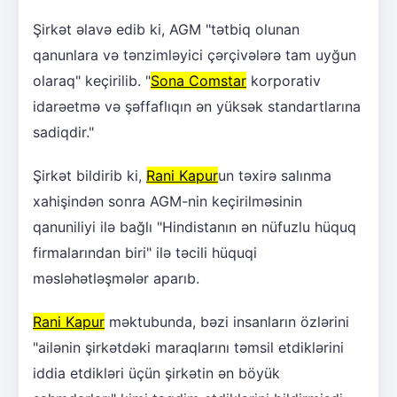
Şirkət əlavə edib ki, AGM "tətbiq olunan
qanunlara və tənzimləyici çərçivələrə tam uyğun
olaraq" keçirilib. "
Sona Comstar
korporativ
idarəetmə və şəffaflıqın ən yüksək standartlarına
sadiqdir."
Şirkət bildirib ki,
Rani Kapur
un təxirə salınma
xahişindən sonra AGM-nin keçirilməsinin
qanuniliyi ilə bağlı "Hindistanın ən nüfuzlu hüquq
firmalarından biri" ilə təcili hüquqi
məsləhətləşmələr aparıb.
Rani Kapur
məktubunda, bəzi insanların özlərini
"ailənin şirkətdəki maraqlarını təmsil etdiklərini
iddia etdikləri üçün şirkətin ən böyük