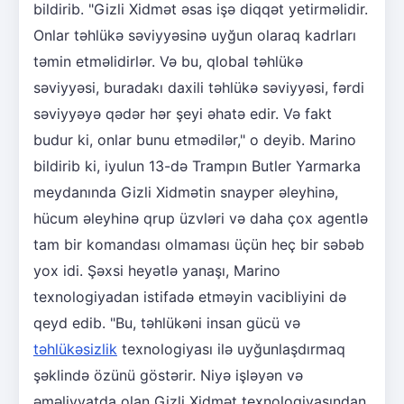
bildirib. "Gizli Xidmət əsas işə diqqət yetirməlidir.
Onlar təhlükə səviyyəsinə uyğun olaraq kadrları
təmin etməlidirlər. Və bu, qlobal təhlükə
səviyyəsi, buradakı daxili təhlükə səviyyəsi, fərdi
səviyyəyə qədər hər şeyi əhatə edir. Və fakt
budur ki, onlar bunu etmədilər," o deyib. Marino
bildirib ki, iyulun 13-də Trampın Butler Yarmarka
meydanında Gizli Xidmətin snayper əleyhinə,
hücum əleyhinə qrup üzvləri və daha çox agentlə
tam bir komandası olmaması üçün heç bir səbəb
yox idi. Şəxsi heyətlə yanaşı, Marino
texnologiyadan istifadə etməyin vacibliyini də
qeyd edib. "Bu, təhlükəni insan gücü və
təhlükəsizlik
texnologiyası ilə uyğunlaşdırmaq
şəklində özünü göstərir. Niyə işləyən və
əməliyyatda olan Gizli Xidmət texnologiyasından