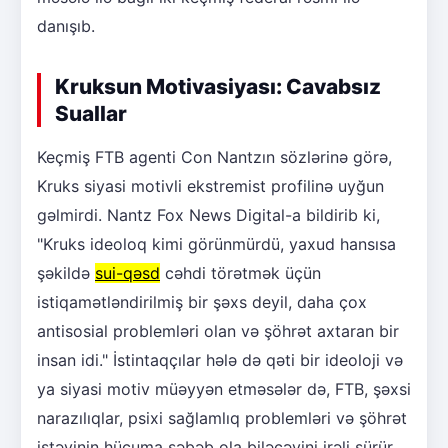
danışıb.
Kruksun Motivasiyası: Cavabsız
Suallar
Keçmiş FTB agenti Con Nantzın sözlərinə görə,
Kruks siyasi motivli ekstremist profilinə uyğun
gəlmirdi. Nantz Fox News Digital-a bildirib ki,
"Kruks ideoloq kimi görünmürdü, yaxud hansısa
şəkildə
sui-qəsd
cəhdi törətmək üçün
istiqamətləndirilmiş bir şəxs deyil, daha çox
antisosial problemləri olan və şöhrət axtaran bir
insan idi." İstintaqçılar hələ də qəti bir ideoloji və
ya siyasi motiv müəyyən etməsələr də, FTB, şəxsi
narazılıqlar, psixi sağlamlıq problemləri və şöhrət
istəyinin hücuma səbəb ola biləcəyini irəli sürür.