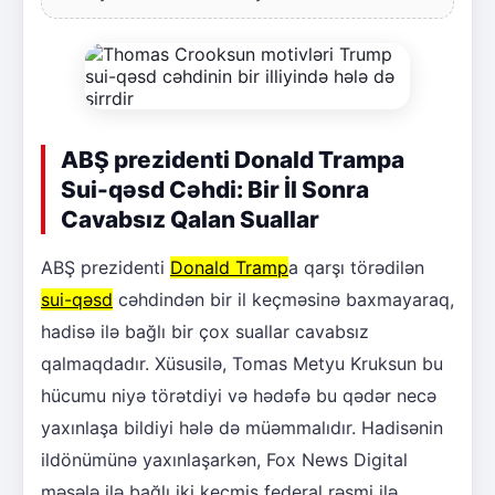
ABŞ prezidenti Donald Trampa
Sui-qəsd Cəhdi: Bir İl Sonra
Cavabsız Qalan Suallar
ABŞ prezidenti
Donald Tramp
a qarşı törədilən
sui-qəsd
cəhdindən bir il keçməsinə baxmayaraq,
hadisə ilə bağlı bir çox suallar cavabsız
qalmaqdadır. Xüsusilə, Tomas Metyu Kruksun bu
hücumu niyə törətdiyi və hədəfə bu qədər necə
yaxınlaşa bildiyi hələ də müəmmalıdır. Hadisənin
ildönümünə yaxınlaşarkən, Fox News Digital
məsələ ilə bağlı iki keçmiş federal rəsmi ilə