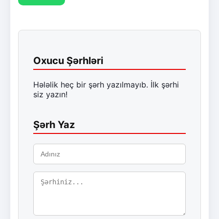
Oxucu Şərhləri
Hələlik heç bir şərh yazılmayıb. İlk şərhi
siz yazın!
Şərh Yaz