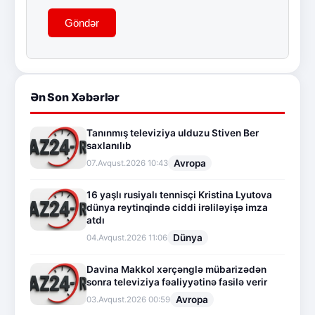
Göndər
Ən Son Xəbərlər
Tanınmış televiziya ulduzu Stiven Ber
saxlanılıb
Avropa
07.Avqust.2026 10:43
16 yaşlı rusiyalı tennisçi Kristina Lyutova
dünya reytinqində ciddi irəliləyişə imza
atdı
Dünya
04.Avqust.2026 11:06
Davina Makkol xərçənglə mübarizədən
sonra televiziya fəaliyyətinə fasilə verir
Avropa
03.Avqust.2026 00:59