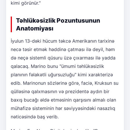
kimi görünür."
Təhlükəsizlik Pozuntusunun
Anatomiyası
İyulun 13-dəki hücum təkcə Amerikanın tarixinə
necə təsir etmək həddinə çatması ilə deyil, həm
də neçə sistemli qüsuru üzə çıxarması ilə yadda
qalacaq. Marino bunu "ümumi təhlükəsizlik
planının fəlakətli uğursuzluğu" kimi xarakterizə
edib. Marinonun sözlərinə görə, faciə, Kruksun su
qülləsinə qalxmasının və prezidentə aydın bir
baxış bucağı əldə etməsinin qarşısını almalı olan
mühafizə sisteminin hər səviyyəsindəki nasazlıq
nəticəsində baş verib.