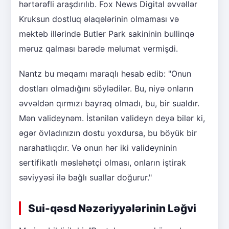
hərtərəfli araşdırılıb. Fox News Digital əvvəllər
Kruksun dostluq əlaqələrinin olmaması və
məktəb illərində Butler Park sakininin bullinqə
məruz qalması barədə məlumat vermişdi.
Nantz bu məqamı maraqlı hesab edib: "Onun
dostları olmadığını söylədilər. Bu, niyə onların
əvvəldən qırmızı bayraq olmadı, bu, bir sualdır.
Mən valideynəm. İstənilən valideyn deyə bilər ki,
əgər övladınızın dostu yoxdursa, bu böyük bir
narahatlıqdır. Və onun hər iki valideyninin
sertifikatlı məsləhətçi olması, onların iştirak
səviyyəsi ilə bağlı suallar doğurur."
Sui-qəsd Nəzəriyyələrinin Ləğvi