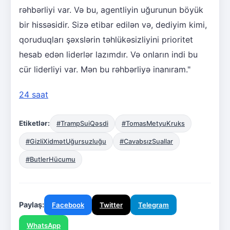
rəhbərliyi var. Və bu, agentliyin uğurunun böyük
bir hissəsidir. Sizə etibar edilən və, dediyim kimi,
qoruduqları şəxslərin təhlükəsizliyini prioritet
hesab edən liderlər lazımdır. Və onların indi bu
cür liderliyi var. Mən bu rəhbərliyə inanıram."
24 saat
Etiketlər:
#TrampSuiQəsdi
#TomasMetyuKruks
#GizliXidmətUğursuzluğu
#CavabsızSuallar
#ButlerHücumu
Paylaş:
Facebook
Twitter
Telegram
WhatsApp