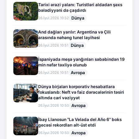
Tarixi ərazi yalanı: Turistləri aldadan şəxs
bələdiyyəni də çaşdırdı
Dünya
26.İyul.2026 10:52
And dağları yarılır: Argentina və Çili
arasında nəhəng tunel layihəsi
Dünya
26.İyul.2026 10:51
İspaniyada meşə yanğınları səbəbindən 19
min nəfər təxliyə olunub
Avropa
26.İyul.2026 10:51
Dünya birjaları korporativ hesabatlara
fokuslanıb: Neft və faiz dərəcələrinin təsiri
altında cari vəziyyət
Avropa
26.İyul.2026 10:50
İbay Llanosun "La Velada del Año 6" boks
gecəsi rekordları alt-üst etdi
Avropa
26.İyul.2026 10:50