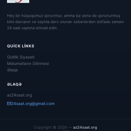
Heç bir hüququmuz qorunmur, amma siz yenə də qorunurmuş
kimi davranın və saytda dərc olunan xəbərlərdən istifadə zamanı
24 saat saytına istinad edin.
QUICK LINKS
Gizlilik Siyasəti
Məlumatların Silinməsi
Əlaqə
ƏLAQƏ
az24saat.org
24saat.org@gmail.com
Copyright © 2026 —
az24saat.org