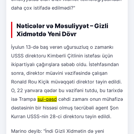
daha çox istifadə edilmədi?"
Nəticələr və Məsuliyyət – Gizli
Xidmətdə Yeni Dövr
İyulun 13-də baş verən uğursuzluq o zamankı
USSS direktoru Kimberli Çitlinin istefası üçün
ikipartiyalı çağırışlara səbəb oldu. İstehfasından
sonra, direktor müavini vəzifəsində çalışan
Ronald Rou Kiçik müvəqqəti direktor təyin edildi.
O, 22 yanvara qədər bu vəzifəni tutdu, bu tarixdə
isə Trampa
sui-qəsd
cəhdi zamanı onun mühafizə
dəstəsinin bir hissəsi olmuş təcrübəli agent Şon
Kurran USSS-nin 28-ci direktoru təyin edildi.
Marino deyib: "İndi Gizli Xidmətin də yeni