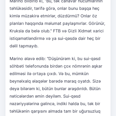
Marino bildirib ki, "Bu, tək canavar hücumlarının
təhlükəsidir, tərifə görə, onlar bunu başqa heç
kimlə müzakirə etmirlər, düzdürmü? Onlar öz
planları haqqında məlumat paylaşmırlar. Görünür,
Kruksla da belə olub." FTB və Gizli Xidmət xarici
istiqamətləndirmə və ya sui-qəsdə dair heç bir
dəlil tapmayıb.
Marino əlavə edib: "Düşünürəm ki, bu sui-qəsd
söhbəti telefonunda birdən çox nömrənin aşkar
edilməsi ilə ortaya çıxdı. Və bu, mümkün
beynəlxalq əlaqələr barədə maraq oyatdı. Sizə
deyə bilərəm ki, bütün bunlar araşdırıldı. Bütün
nəticələrdən əmin deyiləm. Sui-qəsd
nəzəriyyələrinə gəlincə, indiki halda bu, tək bir
təhlükənin qarşısını almada tam bir uğursuzluq