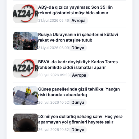
ABŞ-da qızılca yayılması: Son 35 ilin
rekord göstəricisi müşahidə olunur
Avropa
31.İyul.2026 05:46
Rusiya Ukraynanın iri şəhərlərini kütləvi
raket və dron atəşinə tutub
Dünya
31.İyul.2026 03:09
BBVA-da kadr dəyişikliyi: Karlos Torres
rəhbərlikdə ciddi islahatlar aparır
Avropa
30.İyul.2026 09:33
Günəş panellərində gizli təhlükə: Yanğın
riski barədə xəbərdarlıq
Dünya
26.İyul.2026 10:52
52 milyon dollarlıq nəhəng səhv: Heç yerə
aparmayan yol görənləri heyrətə salır
Dünya
26.İyul.2026 10:52