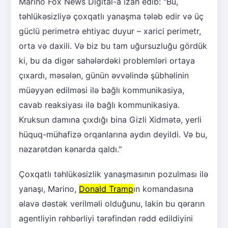
Marino Fox News Digital-a izah edib: "Bu,
təhlükəsizliyə çoxqatlı yanaşma tələb edir və üç
güclü perimetrə ehtiyac duyur – xarici perimetr,
orta və daxili. Və biz bu tam uğursuzluğu gördük
ki, bu da digər sahələrdəki problemləri ortaya
çıxardı, məsələn, günün əvvəlində şübhəlinin
müəyyən edilməsi ilə bağlı kommunikasiya,
cavab reaksiyası ilə bağlı kommunikasiya.
Kruksun damına çıxdığı bina Gizli Xidmətə, yerli
hüquq-mühafizə orqanlarına aydın deyildi. Və bu,
nəzarətdən kənarda qaldı."
Çoxqatlı təhlükəsizlik yanaşmasının pozulması ilə
yanaşı, Marino,
Donald Tramp
ın komandasına
əlavə dəstək verilməli olduğunu, lakin bu qərarın
agentliyin rəhbərliyi tərəfindən rədd edildiyini