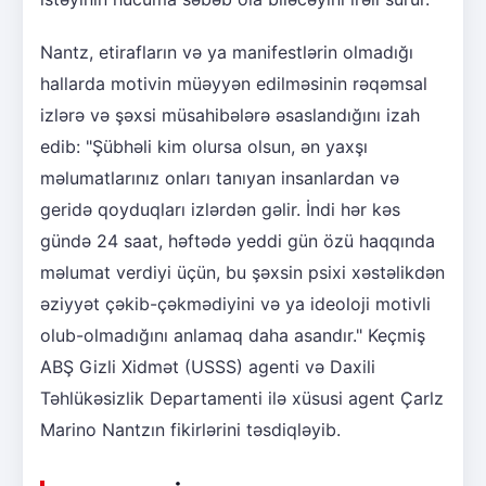
Nantz, etirafların və ya manifestlərin olmadığı
hallarda motivin müəyyən edilməsinin rəqəmsal
izlərə və şəxsi müsahibələrə əsaslandığını izah
edib: "Şübhəli kim olursa olsun, ən yaxşı
məlumatlarınız onları tanıyan insanlardan və
geridə qoyduqları izlərdən gəlir. İndi hər kəs
gündə 24 saat, həftədə yeddi gün özü haqqında
məlumat verdiyi üçün, bu şəxsin psixi xəstəlikdən
əziyyət çəkib-çəkmədiyini və ya ideoloji motivli
olub-olmadığını anlamaq daha asandır." Keçmiş
ABŞ Gizli Xidmət (USSS) agenti və Daxili
Təhlükəsizlik Departamenti ilə xüsusi agent Çarlz
Marino Nantzın fikirlərini təsdiqləyib.