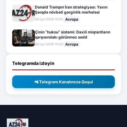
Donald Trampın İran strategiyası: Yaxın
Şərqdə növbəti gərginlik mərhələsi
Avropa
26.İyul.2026 10:50
Çinin “hukou” sistemi: Daxili miqrantların
qarşısındakı görünməz sədd
Avropa
26.İyul.2026 10:22
Telegramda izləyin
📲 Telegram Kanalımıza Qoşul