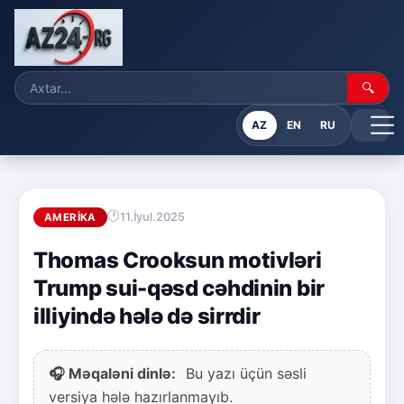
🔍
AZ
EN
RU
11.İyul.2025
AMERIKA
Thomas Crooksun motivləri
Trump sui-qəsd cəhdinin bir
illiyində hələ də sirrdir
🎧 Məqaləni dinlə:
Bu yazı üçün səsli
versiya hələ hazırlanmayıb.