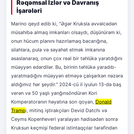
Rəqəmsal İzlər və Davranış
İşarələri
Marino qeyd edib ki, "Əgər Kruksla əvvəlcədən
müsahibə almaq imkanları olsaydı, düşünürəm ki,
onun hücum planını hazırlamaq bacarığına,
silahlara, pula və səyahət etmək imkanına
əsaslanaraq, onun çox real bir təhlükə yaratdığını
müəyyən edərdilər. Bu, birinin təhlükə yaradıb-
yaratmadığını müəyyən etməyə çalışarkən nəzərə
aldığımız hər şeydir." 2024-cü il iyulun 13-də baş
verən və 50 yaşlı yanğınsöndürən Kori
Komperatoranın həyatına son qoyan,
Donald
Tramp
ı, mitinq iştirakçıları Devid Datchı və
Ceyms Kopenheveri yaralayan hadisədən sonra
Kruksun keçmişi federal istintaqçılar tərəfindən