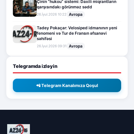
Çinin “hukou” sistemi: Daxili miqrantların
qarşısındakı görünməz sədd
Avropa
26.İyul.2026 10:22
Tadey Pokaçar: Velosiped idmanının yeni
fenomeni və Tur de Fransın əfsanəvi
səhifəsi
Avropa
26.İyul.2026 09:31
Telegramda izləyin
📲 Telegram Kanalımıza Qoşul