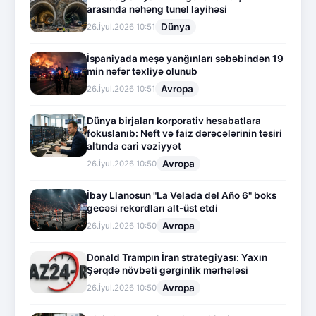
arasında nəhəng tunel layihəsi
Dünya
26.İyul.2026 10:51
İspaniyada meşə yanğınları səbəbindən 19
min nəfər təxliyə olunub
Avropa
26.İyul.2026 10:51
Dünya birjaları korporativ hesabatlara
fokuslanıb: Neft və faiz dərəcələrinin təsiri
altında cari vəziyyət
Avropa
26.İyul.2026 10:50
İbay Llanosun "La Velada del Año 6" boks
gecəsi rekordları alt-üst etdi
Avropa
26.İyul.2026 10:50
Donald Trampın İran strategiyası: Yaxın
Şərqdə növbəti gərginlik mərhələsi
Avropa
26.İyul.2026 10:50