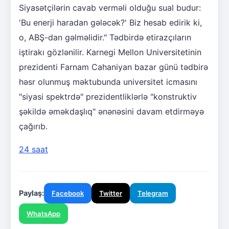
Siyasətçilərin cavab verməli olduğu sual budur:
'Bu enerji haradan gələcək?' Biz hesab edirik ki,
o, ABŞ-dan gəlməlidir." Tədbirdə etirazçıların
iştirakı gözlənilir. Karnegi Mellon Universitetinin
prezidenti Farnam Cahaniyan bazar günü tədbirə
həsr olunmuş məktubunda universitet icmasını
"siyasi spektrdə" prezidentliklərlə "konstruktiv
şəkildə əməkdaşlıq" ənənəsini davam etdirməyə
çağırıb.
24 saat
Paylaş:
Facebook
Twitter
Telegram
WhatsApp