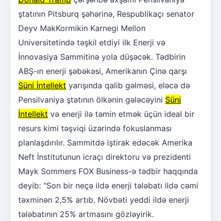
ştatının Pitsburq şəhərinə, Respublikaçı senator
Deyv MakKormikin Karnegi Mellon
Universitetində təşkil etdiyi ilk Enerji və
İnnovasiya Sammitinə yola düşəcək. Tədbirin
ABŞ-ın enerji şəbəkəsi, Amerikanın Çinə qarşı
Süni İntellekt
yarışında qalib gəlməsi, eləcə də
Pensilvaniya ştatının ölkənin gələcəyini
Süni
İntellekt
və enerji ilə təmin etmək üçün ideal bir
resurs kimi təşviqi üzərində fokuslanması
planlaşdırılır. Sammitdə iştirak edəcək Amerika
Neft İnstitutunun icraçı direktoru və prezidenti
Mayk Sommers FOX Business-ə tədbir haqqında
deyib: "Son bir neçə ildə enerji tələbatı ildə cəmi
təxminən 2,5% artıb. Növbəti yeddi ildə enerji
tələbatının 25% artmasını gözləyirik.