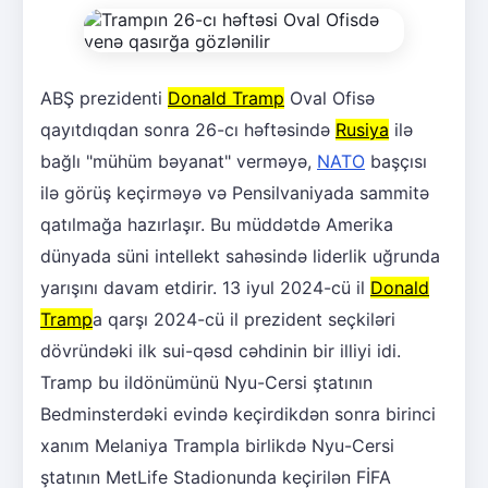
ABŞ prezidenti
Donald Tramp
Oval Ofisə
qayıtdıqdan sonra 26-cı həftəsində
Rusiya
ilə
bağlı "mühüm bəyanat" verməyə,
NATO
başçısı
ilə görüş keçirməyə və Pensilvaniyada sammitə
qatılmağa hazırlaşır. Bu müddətdə Amerika
dünyada süni intellekt sahəsində liderlik uğrunda
yarışını davam etdirir. 13 iyul 2024-cü il
Donald
Tramp
a qarşı 2024-cü il prezident seçkiləri
dövründəki ilk sui-qəsd cəhdinin bir illiyi idi.
Tramp bu ildönümünü Nyu-Cersi ştatının
Bedminsterdəki evində keçirdikdən sonra birinci
xanım Melaniya Trampla birlikdə Nyu-Cersi
ştatının MetLife Stadionunda keçirilən FİFA