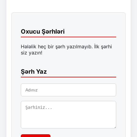
Oxucu Şərhləri
Hələlik heç bir şərh yazılmayıb. İlk şərhi
siz yazın!
Şərh Yaz