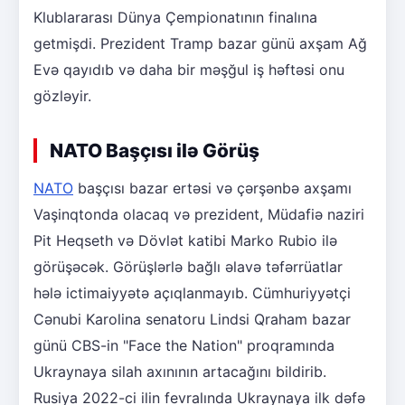
Klublararası Dünya Çempionatının finalına
getmişdi. Prezident Tramp bazar günü axşam Ağ
Evə qayıdıb və daha bir məşğul iş həftəsi onu
gözləyir.
NATO Başçısı ilə Görüş
NATO
başçısı bazar ertəsi və çərşənbə axşamı
Vaşinqtonda olacaq və prezident, Müdafiə naziri
Pit Heqseth və Dövlət katibi Marko Rubio ilə
görüşəcək. Görüşlərlə bağlı əlavə təfərrüatlar
hələ ictimaiyyətə açıqlanmayıb. Cümhuriyyətçi
Cənubi Karolina senatoru Lindsi Qraham bazar
günü CBS-in "Face the Nation" proqramında
Ukraynaya silah axınının artacağını bildirib.
Rusiya 2022-ci ilin fevralında Ukraynaya ilk dəfə