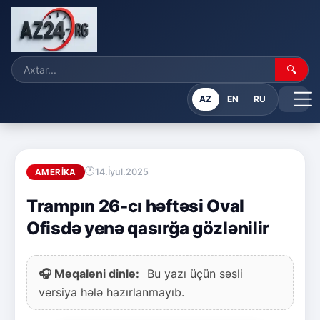
🔍
AZ
EN
RU
14.İyul.2025
AMERIKA
Trampın 26-cı həftəsi Oval
Ofisdə yenə qasırğa gözlənilir
🎧 Məqaləni dinlə:
Bu yazı üçün səsli
versiya hələ hazırlanmayıb.