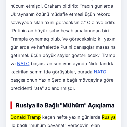
hücum etmişdi. Qraham bildirib: "Yaxın günlərdə
Ukraynanın özünü müdafiə etməsi üçün rekord
səviyyədə silah axını görəcəksiniz." O əlavə edib:
"Putinin ən böyük səhv hesablamalarından biri
Trampla oynamaq olub. Və görəcəksiniz ki, yaxın
günlərdə və həftələrdə Putini danışıqlar masasına
gətirmək üçün böyük səylər göstəriləcək." Tramp
və
NATO
başçısı ən son iyun ayında Niderlandda
keçirilən sammitdə görüşüblər, burada
NATO
başçısı onun Yaxın Şərqlə bağlı mövqeyinə görə
prezidenti "ata" adlandırmışdı.
Rusiya ilə Bağlı "Mühüm" Açıqlama
Donald Tramp
keçən həftə yaxın günlərdə
Rusiya
ilə bağlı "mühüm bəyanat" verəcəyini elan