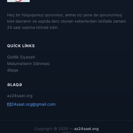
Heç bir hüququmuz qorunmur, amma siz yenə də qorunurmuş
kimi davranın və saytda dərc olunan xəbərlərdən istifadə zamanı
24 saat saytına istinad edin.
QUICK LINKS
Gizlilik Siyasəti
Məlumatların Silinməsi
Əlaqə
ƏLAQƏ
az24saat.org
24saat.org@gmail.com
Copyright © 2026 —
az24saat.org