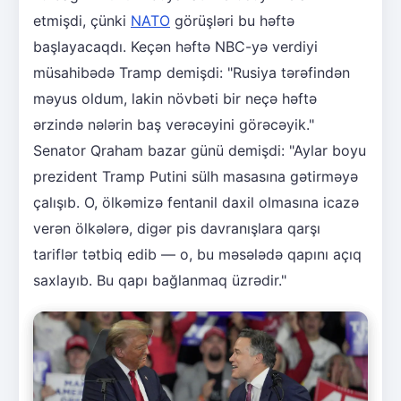
etmişdi, çünki
NATO
görüşləri bu həftə
başlayacaqdı. Keçən həftə NBC-yə verdiyi
müsahibədə Tramp demişdi: "Rusiya tərəfindən
məyus oldum, lakin növbəti bir neçə həftə
ərzində nələrin baş verəcəyini görəcəyik."
Senator Qraham bazar günü demişdi: "Aylar boyu
prezident Tramp Putini sülh masasına gətirməyə
çalışıb. O, ölkəmizə fentanil daxil olmasına icazə
verən ölkələrə, digər pis davranışlara qarşı
tariflər tətbiq edib — o, bu məsələdə qapını açıq
saxlayıb. Bu qapı bağlanmaq üzrədir."