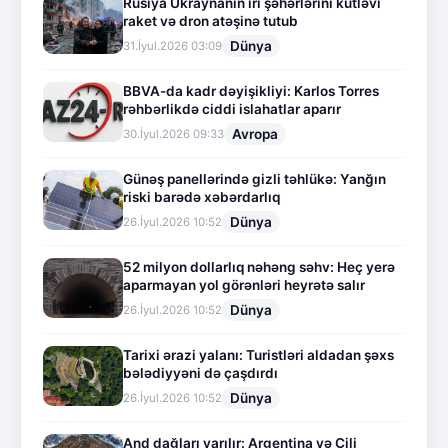
Rusiya Ukraynanın iri şəhərlərini kütləvi
raket və dron atəşinə tutub
Dünya
31.İyul.2026 03:09
BBVA-da kadr dəyişikliyi: Karlos Torres
rəhbərlikdə ciddi islahatlar aparır
Avropa
30.İyul.2026 09:33
Günəş panellərində gizli təhlükə: Yanğın
riski barədə xəbərdarlıq
Dünya
26.İyul.2026 10:52
52 milyon dollarlıq nəhəng səhv: Heç yerə
aparmayan yol görənləri heyrətə salır
Dünya
26.İyul.2026 10:52
Tarixi ərazi yalanı: Turistləri aldadan şəxs
bələdiyyəni də çaşdırdı
Dünya
26.İyul.2026 10:52
And dağları yarılır: Argentina və Çili