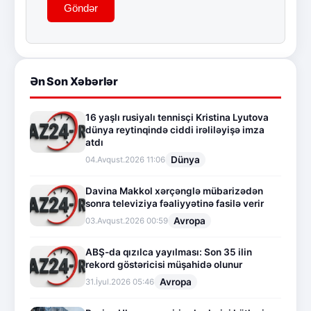
Göndər
Ən Son Xəbərlər
16 yaşlı rusiyalı tennisçi Kristina Lyutova
dünya reytinqində ciddi irəliləyişə imza
atdı
Dünya
04.Avqust.2026 11:06
Davina Makkol xərçənglə mübarizədən
sonra televiziya fəaliyyətinə fasilə verir
Avropa
03.Avqust.2026 00:59
ABŞ-da qızılca yayılması: Son 35 ilin
rekord göstəricisi müşahidə olunur
Avropa
31.İyul.2026 05:46