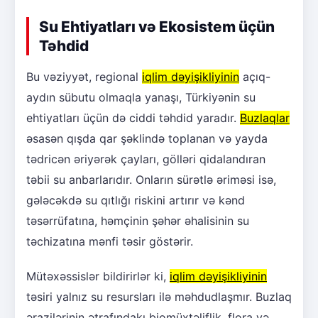
Su Ehtiyatları və Ekosistem üçün
Təhdid
Bu vəziyyət, regional
iqlim dəyişikliyinin
açıq-
aydın sübutu olmaqla yanaşı, Türkiyənin su
ehtiyatları üçün də ciddi təhdid yaradır.
Buzlaqlar
əsasən qışda qar şəklində toplanan və yayda
tədricən əriyərək çayları, gölləri qidalandıran
təbii su anbarlarıdır. Onların sürətlə əriməsi isə,
gələcəkdə su qıtlığı riskini artırır və kənd
təsərrüfatına, həmçinin şəhər əhalisinin su
təchizatına mənfi təsir göstərir.
Mütəxəssislər bildirirlər ki,
iqlim dəyişikliyinin
təsiri yalnız su resursları ilə məhdudlaşmır. Buzlaq
ərazilərinin ətrafındakı biomüxtəliflik, flora və