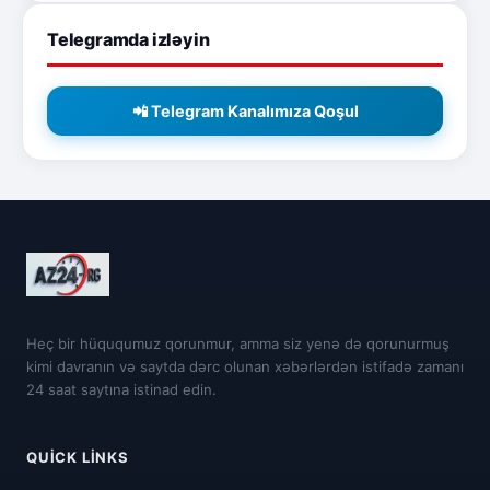
Telegramda izləyin
📲 Telegram Kanalımıza Qoşul
Heç bir hüququmuz qorunmur, amma siz yenə də qorunurmuş
kimi davranın və saytda dərc olunan xəbərlərdən istifadə zamanı
24 saat saytına istinad edin.
QUICK LINKS