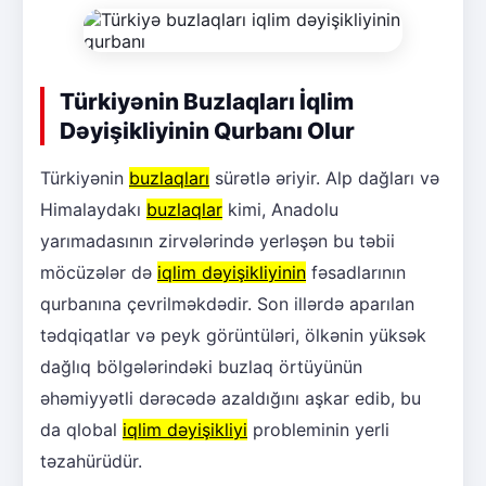
Türkiyənin Buzlaqları İqlim
Dəyişikliyinin Qurbanı Olur
Türkiyənin
buzlaqları
sürətlə əriyir. Alp dağları və
Himalaydakı
buzlaqlar
kimi, Anadolu
yarımadasının zirvələrində yerləşən bu təbii
möcüzələr də
iqlim dəyişikliyinin
fəsadlarının
qurbanına çevrilməkdədir. Son illərdə aparılan
tədqiqatlar və peyk görüntüləri, ölkənin yüksək
dağlıq bölgələrindəki buzlaq örtüyünün
əhəmiyyətli dərəcədə azaldığını aşkar edib, bu
da qlobal
iqlim dəyişikliyi
probleminin yerli
təzahürüdür.