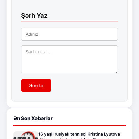
Şərh Yaz
Göndər
Ən Son Xəbərlər
16 yaşlı rusiyalı tennisçi Kristina Lyutova