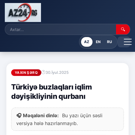
🔍
AZ
EN
RU
30.İyul.2025
YAXIN ŞƏRQ
Türkiyə buzlaqları iqlim
dəyişikliyinin qurbanı
🎧 Məqaləni dinlə:
Bu yazı üçün səsli
versiya hələ hazırlanmayıb.