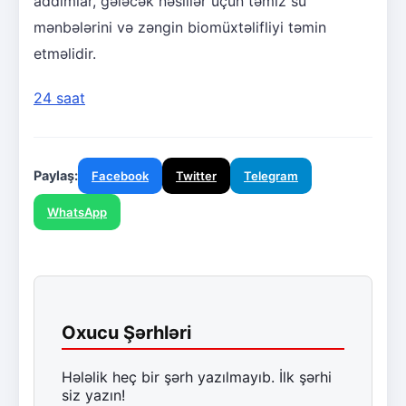
addımlar, gələcək nəsillər üçün təmiz su
mənbələrini və zəngin biomüxtəlifliyi təmin
etməlidir.
24 saat
Paylaş:
Facebook
Twitter
Telegram
WhatsApp
Oxucu Şərhləri
Hələlik heç bir şərh yazılmayıb. İlk şərhi
siz yazın!