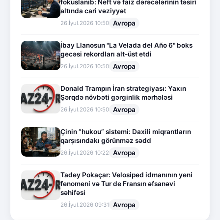
fokuslanıb: Neft və faiz dərəcələrinin təsiri
altında cari vəziyyət
Avropa
26.İyul.2026 10:50
İbay Llanosun "La Velada del Año 6" boks
gecəsi rekordları alt-üst etdi
Avropa
26.İyul.2026 10:50
Donald Trampın İran strategiyası: Yaxın
Şərqdə növbəti gərginlik mərhələsi
Avropa
26.İyul.2026 10:50
Çinin “hukou” sistemi: Daxili miqrantların
qarşısındakı görünməz sədd
Avropa
26.İyul.2026 10:22
Tadey Pokaçar: Velosiped idmanının yeni
fenomeni və Tur de Fransın əfsanəvi
səhifəsi
Avropa
26.İyul.2026 09:31