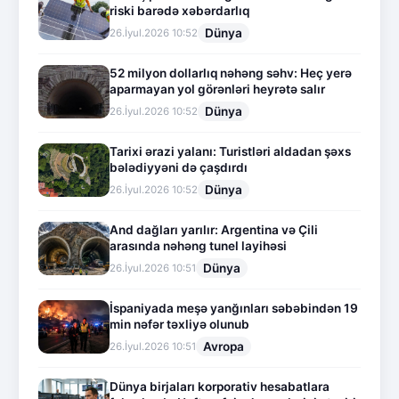
riski barədə xəbərdarlıq
Dünya
26.İyul.2026 10:52
52 milyon dollarlıq nəhəng səhv: Heç yerə
aparmayan yol görənləri heyrətə salır
Dünya
26.İyul.2026 10:52
Tarixi ərazi yalanı: Turistləri aldadan şəxs
bələdiyyəni də çaşdırdı
Dünya
26.İyul.2026 10:52
And dağları yarılır: Argentina və Çili
arasında nəhəng tunel layihəsi
Dünya
26.İyul.2026 10:51
İspaniyada meşə yanğınları səbəbindən 19
min nəfər təxliyə olunub
Avropa
26.İyul.2026 10:51
Dünya birjaları korporativ hesabatlara