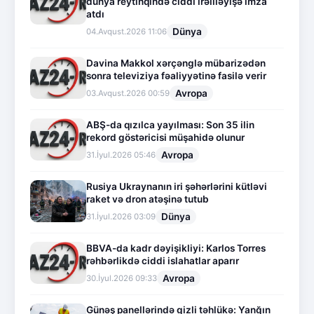
dünya reytinqində ciddi irəliləyişə imza
atdı
Dünya
04.Avqust.2026 11:06
Davina Makkol xərçənglə mübarizədən
sonra televiziya fəaliyyətinə fasilə verir
Avropa
03.Avqust.2026 00:59
ABŞ-da qızılca yayılması: Son 35 ilin
rekord göstəricisi müşahidə olunur
Avropa
31.İyul.2026 05:46
Rusiya Ukraynanın iri şəhərlərini kütləvi
raket və dron atəşinə tutub
Dünya
31.İyul.2026 03:09
BBVA-da kadr dəyişikliyi: Karlos Torres
rəhbərlikdə ciddi islahatlar aparır
Avropa
30.İyul.2026 09:33
Günəş panellərində gizli təhlükə: Yanğın