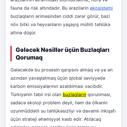
fauna da risk altındadır. Bu ərazilərin
ekosistemi
buzlaqların əriməsindən ciddi zərər görür, bəzi
növ bitki və heyvanların yaşayış mühiti təhlükə
altına düşür.
Gələcək Nəsillər üçün Buzlaqları
Qorumaq
Gələcəkdə bu prosesin qarşısını almaq və ya ən
azından yavaşlatmaq üçün qlobal səviyyədə
karbon emissiyalarının azaldılması vacibdir.
Türkiyənin təbii irsi olan
buzlaqların
qorunması,
sadəcə ekoloji problem deyil, həm də ölkənin
uzunmüddətli su təhlükəsizliyi və davamlı inkişafı
üçün strateji əhəmiyyət kəsb edir. Atılacaq