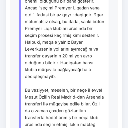
önəmli olduğunu bir daha göstərir.
Ancaq "seçimi Premyer Liqadan yana
etdi" ifadəsi bir az qeyri-dəqiqdir. Əgər
məlumatsız olsaq, bu ifadə, sanki bütün
Premyer Liqa klubları arasında bir
seçim prosesi keçirmiş kimi səslənir.
Halbuki, məqalə yalnız Bayer
Leverkusenlə yollarını ayıracağını və
transfer dəyərinin 20 milyon avro
olduğunu bildirir. Həqiqətən hansı
klubla müqavilə bağlayacağı hələ
dəqiqləşməyib.
Bu vəziyyət, məsələn, bir neçə il əvvəl
Mesut Özilin Real Madrid-dən Arsenala
transferi ilə müqayisə edilə bilər. Özil
də o zaman çoxdan gözlənilən
transferlə hədəflənmiş bir neçə klub
arasında seçim etmiş, lakin məbləğ