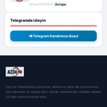
Avropa
26.İyul.2026 09:31
Telegramda izləyin
📲 Telegram Kanalımıza Qoşul
Heç bir hüququmuz qorunmur, amma siz yenə də qorunurmuş
kimi davranın və saytda dərc olunan xəbərlərdən istifadə zamanı
24 saat saytına istinad edin.