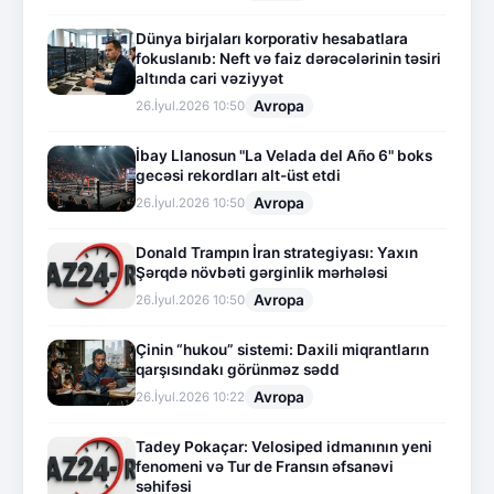
Dünya birjaları korporativ hesabatlara
fokuslanıb: Neft və faiz dərəcələrinin təsiri
altında cari vəziyyət
Avropa
26.İyul.2026 10:50
İbay Llanosun "La Velada del Año 6" boks
gecəsi rekordları alt-üst etdi
Avropa
26.İyul.2026 10:50
Donald Trampın İran strategiyası: Yaxın
Şərqdə növbəti gərginlik mərhələsi
Avropa
26.İyul.2026 10:50
Çinin “hukou” sistemi: Daxili miqrantların
qarşısındakı görünməz sədd
Avropa
26.İyul.2026 10:22
Tadey Pokaçar: Velosiped idmanının yeni
fenomeni və Tur de Fransın əfsanəvi
səhifəsi