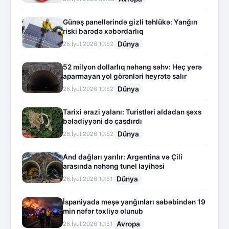
Günəş panellərində gizli təhlükə: Yanğın
riski barədə xəbərdarlıq
Dünya
26.İyul.2026 10:52
52 milyon dollarlıq nəhəng səhv: Heç yerə
aparmayan yol görənləri heyrətə salır
Dünya
26.İyul.2026 10:52
Tarixi ərazi yalanı: Turistləri aldadan şəxs
bələdiyyəni də çaşdırdı
Dünya
26.İyul.2026 10:52
And dağları yarılır: Argentina və Çili
arasında nəhəng tunel layihəsi
Dünya
26.İyul.2026 10:51
İspaniyada meşə yanğınları səbəbindən 19
min nəfər təxliyə olunub
Avropa
26.İyul.2026 10:51