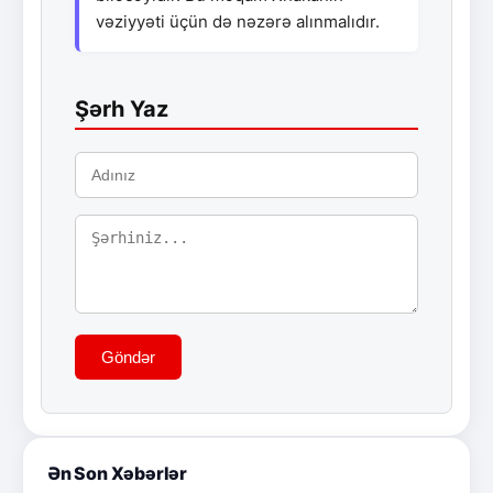
vəziyyəti üçün də nəzərə alınmalıdır.
Şərh Yaz
Göndər
Ən Son Xəbərlər