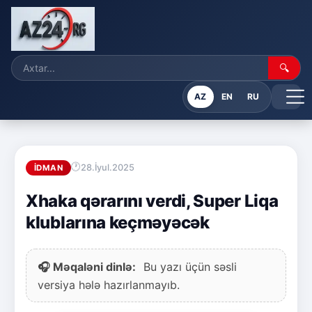
🔍
AZ
EN
RU
28.İyul.2025
İDMAN
Xhaka qərarını verdi, Super Liqa
klublarına keçməyəcək
🎧 Məqaləni dinlə:
Bu yazı üçün səsli
versiya hələ hazırlanmayıb.