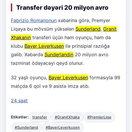
Transfer dəyəri 20 milyon avro
Fabrizio Romanonun
xəbərinə görə, Premyer
Liqaya bu mövsüm yüksələn
Sunderland
,
Granit
Xhakanın
transferi üçün həm oyunçu, həm də
klubu
Bayer Leverkusen
ilə prinsipial razılığa
gəlib. Xəbərdə
Sunderlandin
20 milyon avro
təzminat ödəyəcəyi qeyd olunur.
32 yaşlı oyunçu,
Bayer Leverkusen
formasıyla 99
matçda 6 qol və 9 asistə imza atıb.
24 saat
Etiketlər:
transfer
#GranitXhaka
#PremierLiqa
#Sunderland
#BayerLeverkusen