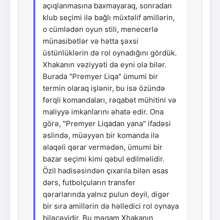
açıqlanmasına baxmayaraq, sonradan
klub seçimi ilə bağlı müxtəlif amillərin,
o cümlədən oyun stili, menecerlə
münasibətlər və hətta şəxsi
üstünlüklərin də rol oynadığını gördük.
Xhakanın vəziyyəti də eyni ola bilər.
Burada "Premyer Liqa" ümumi bir
termin olaraq işlənir, bu isə özündə
fərqli komandaları, rəqabət mühitini və
maliyyə imkanlarını əhatə edir. Ona
görə, "Premyer Liqadan yana" ifadəsi
əslində, müəyyən bir komanda ilə
əlaqəli qərar vermədən, ümumi bir
bazar seçimi kimi qəbul edilməlidir.
Özil hadisəsindən çıxarıla bilən əsas
dərs, futbolçuların transfer
qərarlarında yalnız pulun deyil, digər
bir sıra amillərin də həlledici rol oynaya
biləcəyidir. Bu məqam Xhakanın