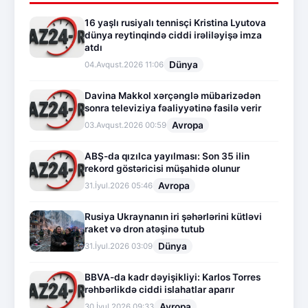
16 yaşlı rusiyalı tennisçi Kristina Lyutova
dünya reytinqində ciddi irəliləyişə imza
atdı
Dünya
04.Avqust.2026 11:06
Davina Makkol xərçənglə mübarizədən
sonra televiziya fəaliyyətinə fasilə verir
Avropa
03.Avqust.2026 00:59
ABŞ-da qızılca yayılması: Son 35 ilin
rekord göstəricisi müşahidə olunur
Avropa
31.İyul.2026 05:46
Rusiya Ukraynanın iri şəhərlərini kütləvi
raket və dron atəşinə tutub
Dünya
31.İyul.2026 03:09
BBVA-da kadr dəyişikliyi: Karlos Torres
rəhbərlikdə ciddi islahatlar aparır
Avropa
30.İyul.2026 09:33