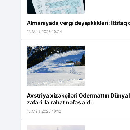
Almaniyada vergi dəyişiklikləri: İttifaq
13.Mart.2026 19:24
Avstriya xizəkçiləri Odermattın Düny
zəfəri ilə rahat nəfəs aldı.
13.Mart.2026 19:12