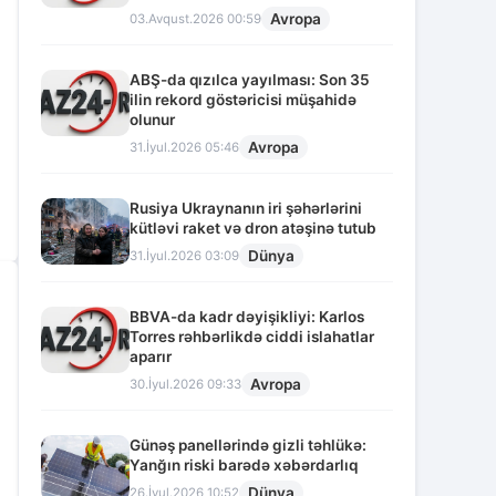
Avropa
03.Avqust.2026 00:59
ABŞ-da qızılca yayılması: Son 35
ilin rekord göstəricisi müşahidə
olunur
Avropa
31.İyul.2026 05:46
Rusiya Ukraynanın iri şəhərlərini
kütləvi raket və dron atəşinə tutub
Dünya
31.İyul.2026 03:09
BBVA-da kadr dəyişikliyi: Karlos
Torres rəhbərlikdə ciddi islahatlar
aparır
Avropa
30.İyul.2026 09:33
Günəş panellərində gizli təhlükə:
Yanğın riski barədə xəbərdarlıq
Dünya
26.İyul.2026 10:52