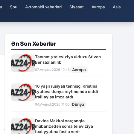
m
Şou
Avtomobil xəbərləri
Siyasət
Avropa
Asia
Ən Son Xəbərlər
Tanınmış televiziya ulduzu Stiven
Ber saxlanılıb
Avropa
07.Avqust.2026 10:43
16 yaşlı rusiyalı tennisçi Kristina
Lyutova dünya reytinqində ciddi
irəliləyişə imza atdı
Dünya
04.Avqust.2026 11:06
Davina Makkol xərçənglə
mübarizədən sonra televiziya
fəaliyyətinə fasilə verir