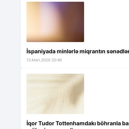
İspaniyada minlərlə miqrantın sənədlər
13.Mart.2026 20:46
İqor Tudor Tottenhamdakı böhranla bağl