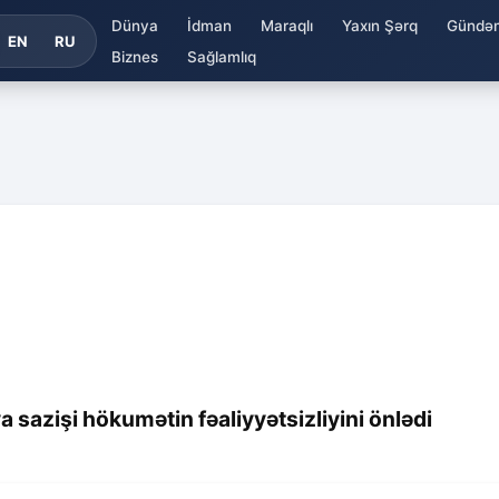
Dünya
İdman
Maraqlı
Yaxın Şərq
Gündə
EN
RU
Biznes
Sağlamlıq
sazişi hökumətin fəaliyyətsizliyini önlədi