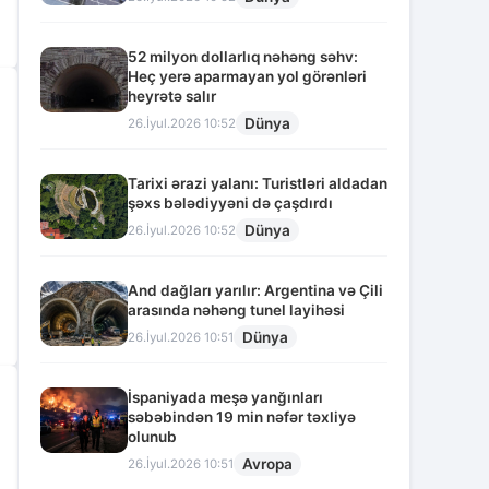
52 milyon dollarlıq nəhəng səhv:
Heç yerə aparmayan yol görənləri
heyrətə salır
Dünya
26.İyul.2026 10:52
Tarixi ərazi yalanı: Turistləri aldadan
şəxs bələdiyyəni də çaşdırdı
Dünya
26.İyul.2026 10:52
And dağları yarılır: Argentina və Çili
arasında nəhəng tunel layihəsi
Dünya
26.İyul.2026 10:51
İspaniyada meşə yanğınları
səbəbindən 19 min nəfər təxliyə
olunub
Avropa
26.İyul.2026 10:51