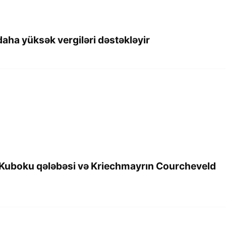
 daha yüksək vergiləri dəstəkləyir
a Kuboku qələbəsi və Kriechmayrın Courcheveld