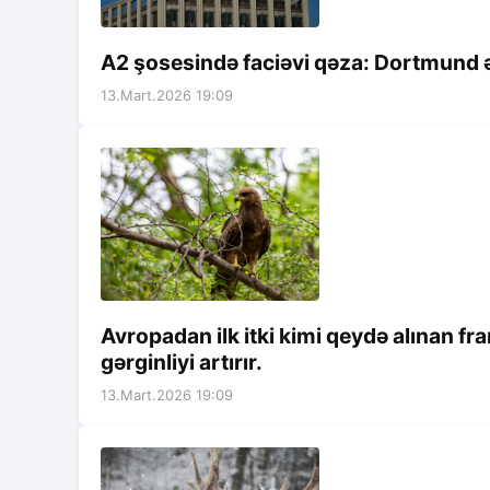
A2 şosesində faciəvi qəza: Dortmund ət
13.Mart.2026 19:09
Avropadan ilk itki kimi qeydə alınan fr
gərginliyi artırır.
13.Mart.2026 19:09