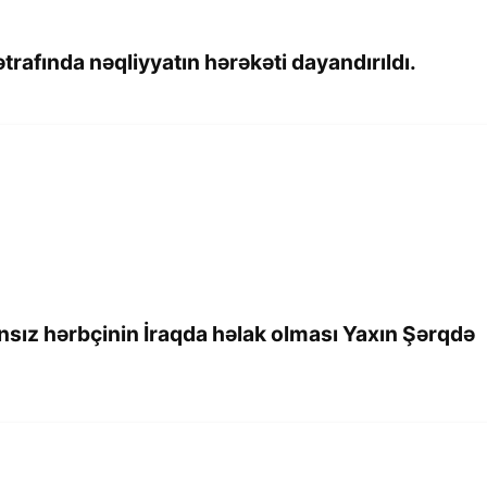
rafında nəqliyyatın hərəkəti dayandırıldı.
ansız hərbçinin İraqda həlak olması Yaxın Şərqdə