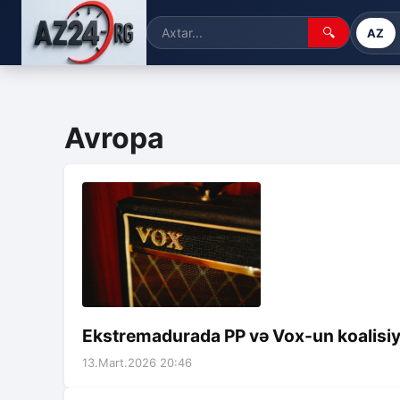
🔍
AZ
Avropa
Ekstremadurada PP və Vox-un koalisiya 
13.Mart.2026 20:46