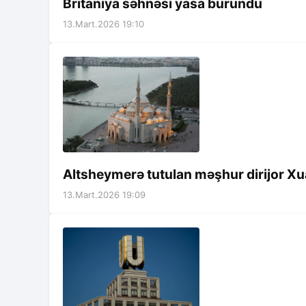
Britaniya səhnəsi yasa büründü
13.Mart.2026 19:10
Altsheymerə tutulan məşhur dirijor Xu
13.Mart.2026 19:09