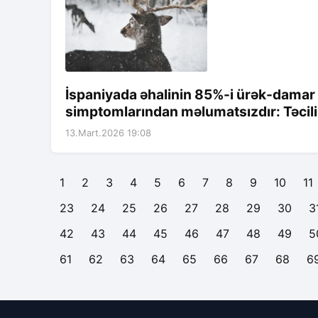
İspaniyada əhalinin 85%-i ürək-damar xə
simptomlarından məlumatsızdır: Təcili
13.Mart.2026 19:08
1
2
3
4
5
6
7
8
9
10
11
23
24
25
26
27
28
29
30
3
42
43
44
45
46
47
48
49
5
61
62
63
64
65
66
67
68
6