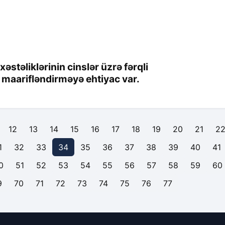
stəliklərinin cinslər üzrə fərqli
 maarifləndirməyə ehtiyac var.
12
13
14
15
16
17
18
19
20
21
2
1
32
33
34
35
36
37
38
39
40
41
0
51
52
53
54
55
56
57
58
59
60
9
70
71
72
73
74
75
76
77