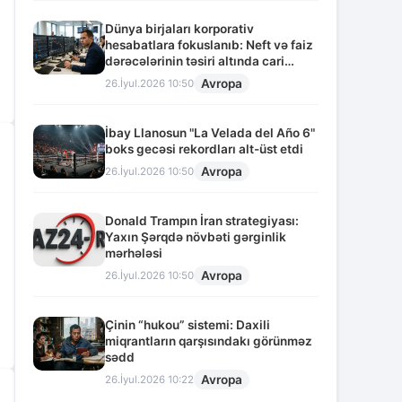
Dünya birjaları korporativ
hesabatlara fokuslanıb: Neft və faiz
dərəcələrinin təsiri altında cari
vəziyyət
Avropa
26.İyul.2026 10:50
İbay Llanosun "La Velada del Año 6"
boks gecəsi rekordları alt-üst etdi
Avropa
26.İyul.2026 10:50
Donald Trampın İran strategiyası:
Yaxın Şərqdə növbəti gərginlik
mərhələsi
Avropa
26.İyul.2026 10:50
Çinin “hukou” sistemi: Daxili
miqrantların qarşısındakı görünməz
sədd
Avropa
26.İyul.2026 10:22