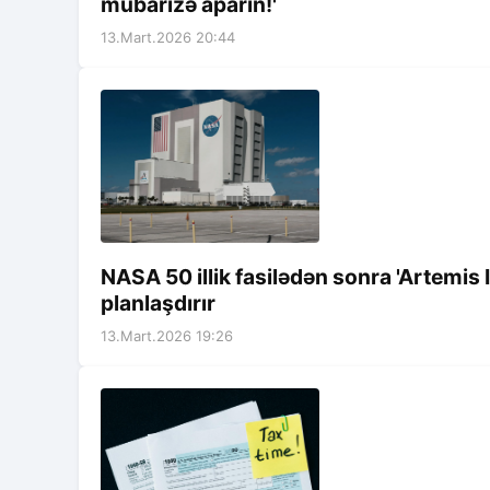
mübarizə aparın!'
13.Mart.2026 20:44
NASA 50 illik fasilədən sonra 'Artemis I
planlaşdırır
13.Mart.2026 19:26