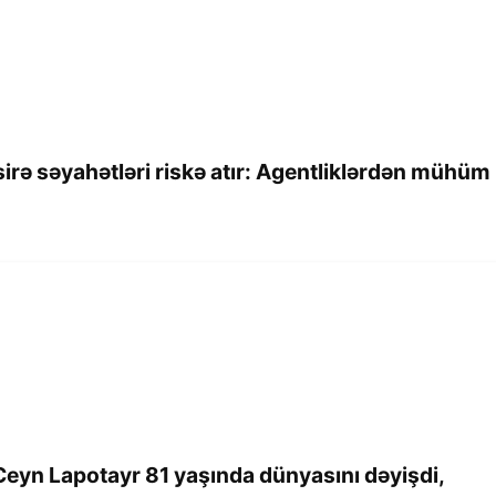
sirə səyahətləri riskə atır: Agentliklərdən mühüm
 Ceyn Lapotayr 81 yaşında dünyasını dəyişdi,