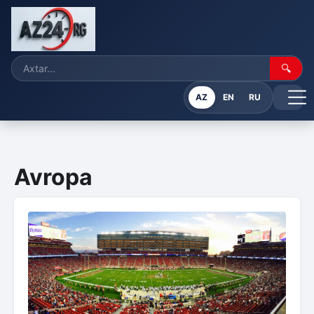
🔍
AZ
EN
RU
Avropa