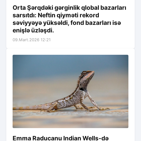
Orta Şərqdəki gərginlik qlobal bazarları
sarsıtdı: Neftin qiyməti rekord
səviyyəyə yüksəldi, fond bazarları isə
enişlə üzləşdi.
09.Mart.2026 12:21
Emma Raducanu Indian Wells-də