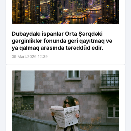
Dubaydakı ispanlar Orta Şərqdəki
gərginliklər fonunda geri qayıtmaq və
ya qalmaq arasında tərəddüd edir.
09.Mart.2026 12:39