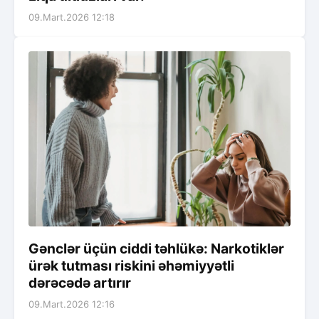
09.Mart.2026 12:18
Gənclər üçün ciddi təhlükə: Narkotiklər
ürək tutması riskini əhəmiyyətli
dərəcədə artırır
09.Mart.2026 12:16