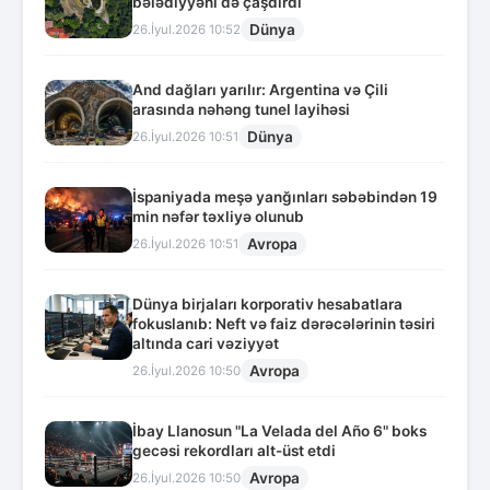
bələdiyyəni də çaşdırdı
Dünya
26.İyul.2026 10:52
And dağları yarılır: Argentina və Çili
arasında nəhəng tunel layihəsi
Dünya
26.İyul.2026 10:51
İspaniyada meşə yanğınları səbəbindən 19
min nəfər təxliyə olunub
Avropa
26.İyul.2026 10:51
Dünya birjaları korporativ hesabatlara
fokuslanıb: Neft və faiz dərəcələrinin təsiri
altında cari vəziyyət
Avropa
26.İyul.2026 10:50
İbay Llanosun "La Velada del Año 6" boks
gecəsi rekordları alt-üst etdi
Avropa
26.İyul.2026 10:50