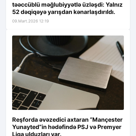
təəccüblü məğlubiyyətlə üzləşdi: Yalnız
52 dəqiqəyə yarışdan kənarlaşdırıldı.
09.Mart.2026 12:19
Reşforda əvəzedici axtaran “Mançester
Yunayted”in hədəfində PSJ və Premyer
Liqa ulduzları var.