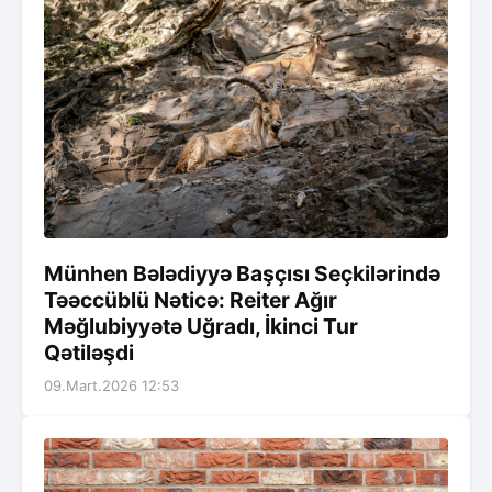
Münhen Bələdiyyə Başçısı Seçkilərində
Təəccüblü Nəticə: Reiter Ağır
Məğlubiyyətə Uğradı, İkinci Tur
Qətiləşdi
09.Mart.2026 12:53