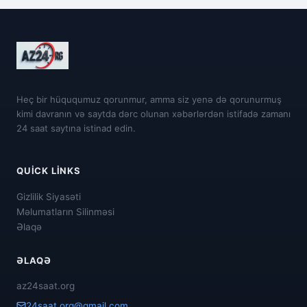
Heç bir hüququmuz qorunmur, amma siz yenə də qorunurmuş
kimi davranın və saytda dərc olunan xəbərlərdən istifadə zamanı
24 saat saytına istinad edin.
QUICK LINKS
Gizlilik Siyasəti
Məlumatların Silinməsi
Əlaqə
ƏLAQƏ
az24saat.org
24saat.org@gmail.com