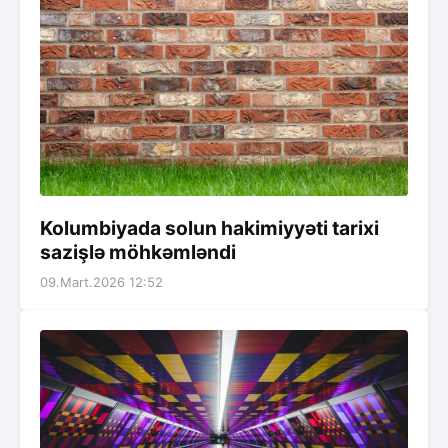
Kolumbiyada solun hakimiyyəti tarixi
sazişlə möhkəmləndi
09.Mart.2026 12:52