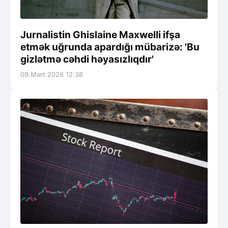
Jurnalistin Ghislaine Maxwelli ifşa
etmək uğrunda apardığı mübarizə: 'Bu
gizlətmə cəhdi həyasızlıqdır'
09.Mart.2026 12:38