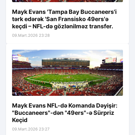
Mayk Evans 'Tampa Bay Buccaneers'i
tərk edərək 'San Fransisko 49ers'ə
keçdi – NFL-də gözlənilməz transfer.
09.Mart.2026 23:28
Mayk Evans NFL-də Komanda Dəyişir:
"Buccaneers"-dən "49ers"-ə Sürpriz
Keçid
09.Mart.2026 23:27