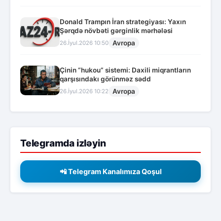
Donald Trampın İran strategiyası: Yaxın
Şərqdə növbəti gərginlik mərhələsi
Avropa
26.İyul.2026 10:50
Çinin “hukou” sistemi: Daxili miqrantların
qarşısındakı görünməz sədd
Avropa
26.İyul.2026 10:22
Telegramda izləyin
📲 Telegram Kanalımıza Qoşul