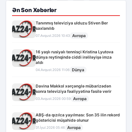
Ən Son Xəbərlər
Tanınmış televiziya ulduzu Stiven Ber
saxlanılıb
Avropa
07.Avqust.2026 10:43
16 yaşlı rusiyalı tennisçi Kristina Lyutova
dünya reytinqində ciddi irəliləyişə imza
atdı
Dünya
04.Avqust.2026 11:06
Davina Makkol xərçənglə mübarizədən
sonra televiziya fəaliyyətinə fasilə verir
Avropa
03.Avqust.2026 00:59
ABŞ-da qızılca yayılması: Son 35 ilin rekord
göstəricisi müşahidə olunur
Avropa
31.İyul.2026 05:46