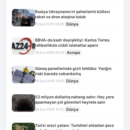
Rusiya Ukraynanın iri şəhərlərini kütləvi
raket və dron atəşinə tutub
Dünya
31.İyul.2026 03:09
BBVA-da kadr dəyişikliyi: Karlos Torres
rəhbərlikdə ciddi islahatlar aparır
Avropa
30.İyul.2026 09:33
Günəş panellərində gizli təhlükə: Yanğın
riski barədə xəbərdarlıq
Dünya
26.İyul.2026 10:52
52 milyon dollarlıq nəhəng səhv: Heç yerə
aparmayan yol görənləri heyrətə salır
Dünya
26.İyul.2026 10:52
Tarixi ərazi yalanı: Turistləri aldadan şəxs