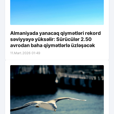
Almaniyada yanacaq qiymətləri rekord
səviyyəyə yüksəlir: Sürücülər 2.50
avrodan baha qiymətlərlə üzləşəcək
11.Mart.2026 01:49