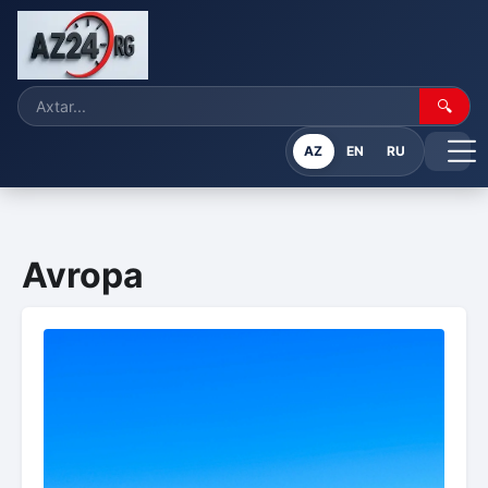
🔍
AZ
EN
RU
Avropa