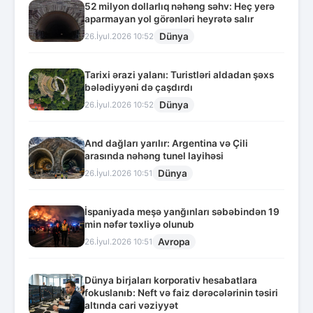
52 milyon dollarlıq nəhəng səhv: Heç yerə
aparmayan yol görənləri heyrətə salır
Dünya
26.İyul.2026 10:52
Tarixi ərazi yalanı: Turistləri aldadan şəxs
bələdiyyəni də çaşdırdı
Dünya
26.İyul.2026 10:52
And dağları yarılır: Argentina və Çili
arasında nəhəng tunel layihəsi
Dünya
26.İyul.2026 10:51
İspaniyada meşə yanğınları səbəbindən 19
min nəfər təxliyə olunub
Avropa
26.İyul.2026 10:51
Dünya birjaları korporativ hesabatlara
fokuslanıb: Neft və faiz dərəcələrinin təsiri
altında cari vəziyyət