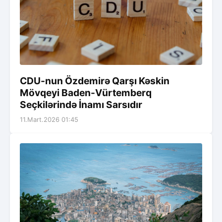
CDU-nun Özdemirə Qarşı Kəskin
Mövqeyi Baden-Vürtemberq
Seçkilərində İnamı Sarsıdır
11.Mart.2026 01:45