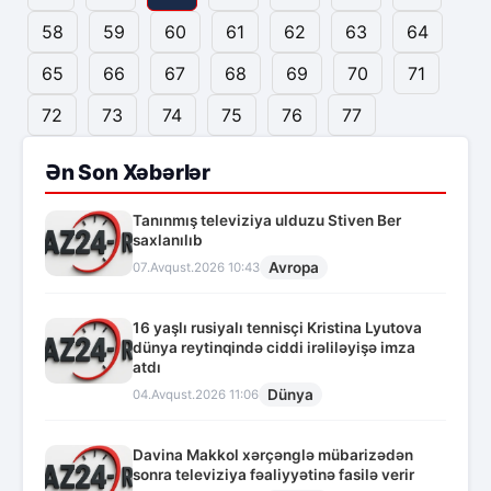
58
59
60
61
62
63
64
65
66
67
68
69
70
71
72
73
74
75
76
77
Ən Son Xəbərlər
Tanınmış televiziya ulduzu Stiven Ber
saxlanılıb
Avropa
07.Avqust.2026 10:43
16 yaşlı rusiyalı tennisçi Kristina Lyutova
dünya reytinqində ciddi irəliləyişə imza
atdı
Dünya
04.Avqust.2026 11:06
Davina Makkol xərçənglə mübarizədən
sonra televiziya fəaliyyətinə fasilə verir