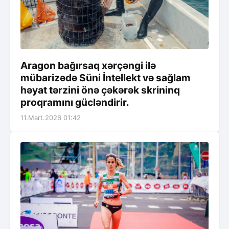
Aragon bağırsaq xərçəngi ilə
mübarizədə Süni İntellekt və sağlam
həyat tərzini önə çəkərək skrininq
proqramını gücləndirir.
11.Mart.2026 01:42