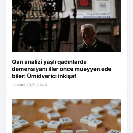
Qan analizi yaşlı qadınlarda
demensiyanı illər öncə müəyyən edə
bilər: Ümidverici inkişaf
11.Mart.2026 01:48