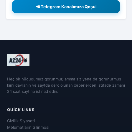
📲 Telegram Kanalımıza Qoşul
Heç bir hüququmuz qorunmur, amma siz yenə də qorunurmuş
kimi davranın və saytda dərc olunan xəbərlərdən istifadə zamanı
24 saat saytına istinad edin.
QUICK LINKS
Gizlilik Siyasəti
Məlumatların Silinməsi