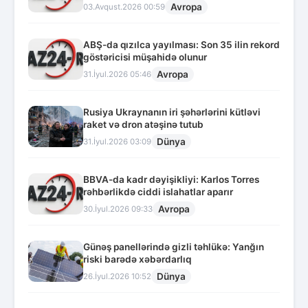
Avropa
03.Avqust.2026 00:59
ABŞ-da qızılca yayılması: Son 35 ilin rekord
göstəricisi müşahidə olunur
Avropa
31.İyul.2026 05:46
Rusiya Ukraynanın iri şəhərlərini kütləvi
raket və dron atəşinə tutub
Dünya
31.İyul.2026 03:09
BBVA-da kadr dəyişikliyi: Karlos Torres
rəhbərlikdə ciddi islahatlar aparır
Avropa
30.İyul.2026 09:33
Günəş panellərində gizli təhlükə: Yanğın
riski barədə xəbərdarlıq
Dünya
26.İyul.2026 10:52