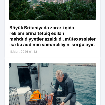
Böyük Britaniyada zərərli qida
reklamlarına tətbiq edilən
məhdudiyyətlər azaldıldı, mütəxəssislər
isə bu addımın səmərəliliyini sorğulayır.
11.Mart.2026 01:43