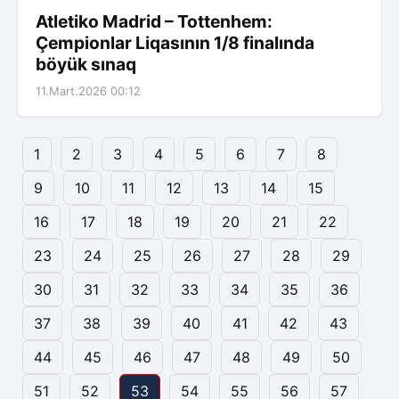
Atletiko Madrid – Tottenhem:
Çempionlar Liqasının 1/8 finalında
böyük sınaq
11.Mart.2026 00:12
1
2
3
4
5
6
7
8
9
10
11
12
13
14
15
16
17
18
19
20
21
22
23
24
25
26
27
28
29
30
31
32
33
34
35
36
37
38
39
40
41
42
43
44
45
46
47
48
49
50
51
52
53
54
55
56
57