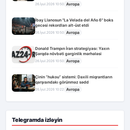
Avropa
26.İyul.2026 10:50
İbay Llanosun "La Velada del Año 6" boks
gecəsi rekordları alt-üst etdi
Avropa
26.İyul.2026 10:50
Donald Trampın İran strategiyası: Yaxın
Şərqdə növbəti gərginlik mərhələsi
Avropa
26.İyul.2026 10:50
Çinin “hukou” sistemi: Daxili miqrantların
qarşısındakı görünməz sədd
Avropa
26.İyul.2026 10:22
Telegramda izləyin