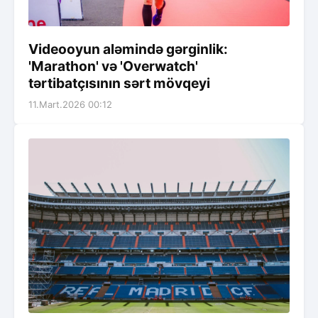
Videooyun aləmində gərginlik:
'Marathon' və 'Overwatch'
tərtibatçısının sərt mövqeyi
11.Mart.2026 00:12