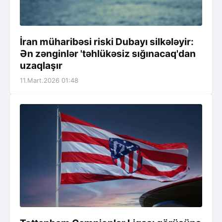
İran müharibəsi riski Dubayı silkələyir:
Ən zənginlər 'təhlükəsiz sığınacaq'dan
uzaqlaşır
11.Mart.2026 01:48