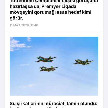
Tottenhem Çempionlar Liqası görüşünə
hazırlaşsa da, Premyer Liqada
mövqeyini qorumağı əsas hədəf kimi
görür.
11.Mart.2026 01:48
Su şirkətlərinin müraciəti təmin olundu: