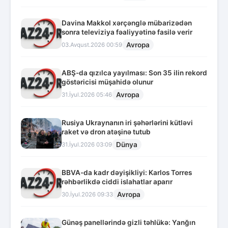
Davina Makkol xərçənglə mübarizədən
sonra televiziya fəaliyyətinə fasilə verir
Avropa
03.Avqust.2026 00:59
ABŞ-da qızılca yayılması: Son 35 ilin rekord
göstəricisi müşahidə olunur
Avropa
31.İyul.2026 05:46
Rusiya Ukraynanın iri şəhərlərini kütləvi
raket və dron atəşinə tutub
Dünya
31.İyul.2026 03:09
BBVA-da kadr dəyişikliyi: Karlos Torres
rəhbərlikdə ciddi islahatlar aparır
Avropa
30.İyul.2026 09:33
Günəş panellərində gizli təhlükə: Yanğın