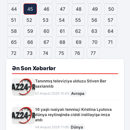
44
45
46
47
48
49
50
51
52
53
54
55
56
57
58
59
60
61
62
63
64
65
66
67
68
69
70
71
72
73
74
75
76
77
Ən Son Xəbərlər
Tanınmış televiziya ulduzu Stiven Ber
saxlanılıb
Avropa
07.Avqust.2026 10:43
16 yaşlı rusiyalı tennisçi Kristina Lyutova
dünya reytinqində ciddi irəliləyişə imza
atdı
Dünya
04.Avqust.2026 11:06