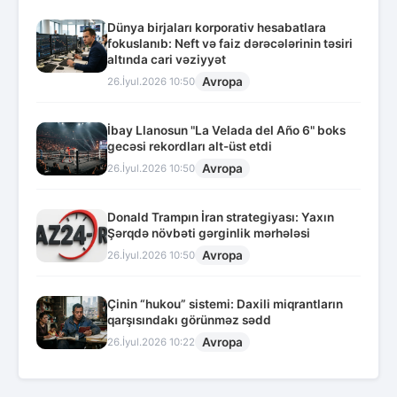
Dünya birjaları korporativ hesabatlara
fokuslanıb: Neft və faiz dərəcələrinin təsiri
altında cari vəziyyət
Avropa
26.İyul.2026 10:50
İbay Llanosun "La Velada del Año 6" boks
gecəsi rekordları alt-üst etdi
Avropa
26.İyul.2026 10:50
Donald Trampın İran strategiyası: Yaxın
Şərqdə növbəti gərginlik mərhələsi
Avropa
26.İyul.2026 10:50
Çinin “hukou” sistemi: Daxili miqrantların
qarşısındakı görünməz sədd
Avropa
26.İyul.2026 10:22