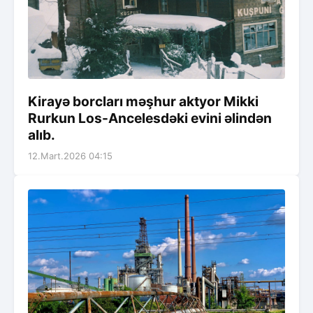
Kirayə borcları məşhur aktyor Mikki
Rurkun Los-Ancelesdəki evini əlindən
alıb.
12.Mart.2026 04:15