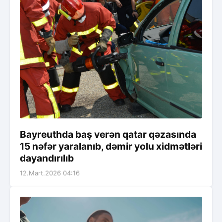
Bayreuthda baş verən qatar qəzasında
15 nəfər yaralanıb, dəmir yolu xidmətləri
dayandırılıb
12.Mart.2026 04:16