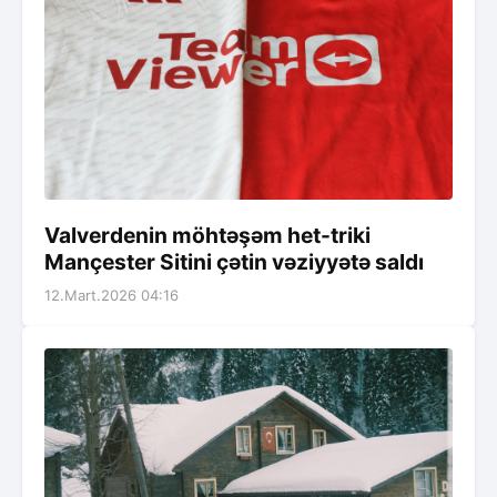
Valverdenin möhtəşəm het-triki
Mançester Sitini çətin vəziyyətə saldı
12.Mart.2026 04:16