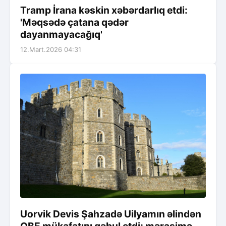
Tramp İrana kəskin xəbərdarlıq etdi:
'Məqsədə çatana qədər
dayanmayacağıq'
12.Mart.2026 04:31
Uorvik Devis Şahzadə Uilyamın əlindən
OBE mükafatını qəbul etdi; mərasimə