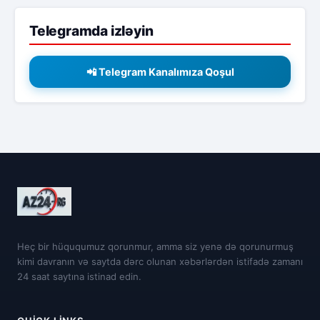
Telegramda izləyin
📲 Telegram Kanalımıza Qoşul
Heç bir hüququmuz qorunmur, amma siz yenə də qorunurmuş
kimi davranın və saytda dərc olunan xəbərlərdən istifadə zamanı
24 saat saytına istinad edin.