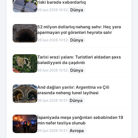
riski barədə xəbərdarlıq
Dünya
26.İyul.2026 10:52
52 milyon dollarlıq nəhəng səhv: Heç yerə
aparmayan yol görənləri heyrətə salır
Dünya
26.İyul.2026 10:52
Tarixi ərazi yalanı: Turistləri aldadan şəxs
bələdiyyəni də çaşdırdı
Dünya
26.İyul.2026 10:52
And dağları yarılır: Argentina və Çili
arasında nəhəng tunel layihəsi
Dünya
26.İyul.2026 10:51
İspaniyada meşə yanğınları səbəbindən 19
min nəfər təxliyə olunub
Avropa
26.İyul.2026 10:51