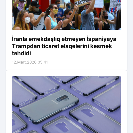
İranla əməkdaşlıq etməyən İspaniyaya
Trampdan ticarət əlaqələrini kəsmək
təhdidi
12.Mart.2026 05:41