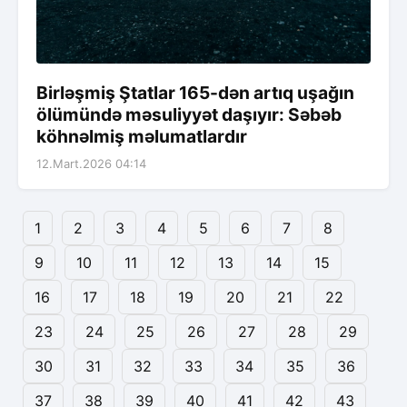
Birləşmiş Ştatlar 165-dən artıq uşağın
ölümündə məsuliyyət daşıyır: Səbəb
köhnəlmiş məlumatlardır
12.Mart.2026 04:14
1
2
3
4
5
6
7
8
9
10
11
12
13
14
15
16
17
18
19
20
21
22
23
24
25
26
27
28
29
30
31
32
33
34
35
36
37
38
39
40
41
42
43