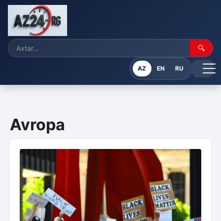
🔍
AZ
EN
RU
Avropa