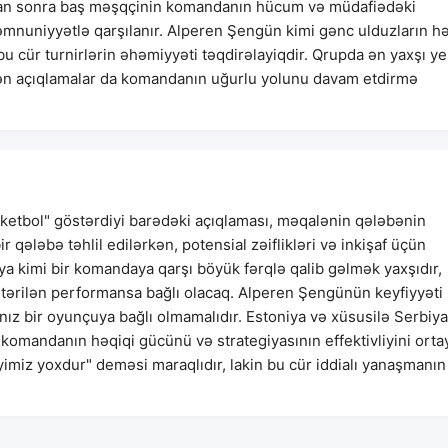
dan sonra baş məşqçinin komandanın hücum və müdafiədəki
əmnuniyyətlə qarşılanır. Alperen Şengün kimi gənc ulduzların 
 cür turnirlərin əhəmiyyəti təqdirəlayiqdir. Qrupda ən yaxşı ye
lən açıqlamalar da komandanın uğurlu yolunu davam etdirmə
tbol" göstərdiyi barədəki açıqlaması, məqalənin qələbənin
r qələbə təhlil edilərkən, potensial zəiflikləri və inkişaf üçün
ya kimi bir komandaya qarşı böyük fərqlə qalib gəlmək yaxşıdır,
östərilən performansa bağlı olacaq. Alperen Şengünün keyfiyyəti
ız bir oyunçuya bağlı olmamalıdır. Estoniya və xüsusilə Serbiya
komandanın həqiqi gücünü və strategiyasının effektivliyini orta
miz yoxdur" deməsi maraqlıdır, lakin bu cür iddialı yanaşmanın