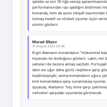
qələbə və son 16-lığa vəsiqə qazanılmasın
performansından razı qaldığını bildirməsi m
komanda, həm də şəxsi inkişafı baxımından bu
tutmaq hədəfi və növbəti oyunlar üçün veri
əzmini göstərir.
Murad Əliyev
31.Avqust.2025 05:48
Ergin Atamanın komandanın "mükəmməl baske
həyəcanı ilə dolduğunu göstərir. Lakin, hər bi
sahələri də nəzərə almaq vacibdir. Portuqali
lakin əsl uğur daha güclü rəqiblərə qarşı g
təqdirəlayiqdir, amma komandanın uğuru yaln
kimi komandalara qarşı oynanılacaq oyunlar, 
qoyacaq. Atamanın "heç kimə qarşı çəkinməyi
nəticələri qarşıdakı oyunlarda görünəcək.