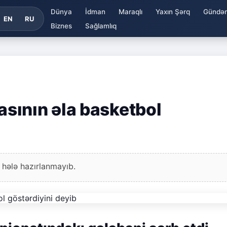
Dünya
İdman
Maraqlı
Yaxın Şərq
Gündə
EN
RU
Biznes
Sağlamlıq
sının əla basketbol
 hələ hazırlanmayıb.