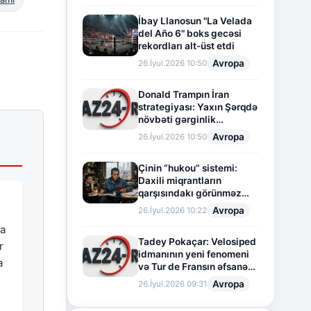
İbay Llanosun "La Velada
del Año 6" boks gecəsi
rekordları alt-üst etdi
Avropa
26.İyul.2026 10:50
Donald Trampın İran
strategiyası: Yaxın Şərqdə
növbəti gərginlik
mərhələsi
Avropa
26.İyul.2026 10:50
Çinin “hukou” sistemi:
Daxili miqrantların
qarşısındakı görünməz
sədd
Avropa
26.İyul.2026 10:22
na
Tadey Pokaçar: Velosiped
r
idmanının yeni fenomeni
a
və Tur de Fransın əfsanəvi
ə
səhifəsi
Avropa
26.İyul.2026 09:31