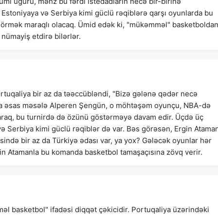
mi uğuru, məhz bu fərdi istedadların necə bir-birinə
 Estoniyaya və Serbiya kimi güclü rəqiblərə qarşı oyunlarda bu
 görmək maraqlı olacaq. Ümid edək ki, "mükəmməl" basketbolda
nümayiş etdirə bilərlər.
rtuqaliya bir az da təəccübləndi, "Bizə gələnə qədər necə
mma əsas məsələ Alperen Şengün, o möhtəşəm oyunçu, NBA-də
laraq, bu turnirdə də özünü göstərməyə davam edir. Üçdə üç
ə Serbiya kimi güclü rəqiblər də var. Bəs görəsən, Ergin Atama
ndə bir az da Türkiyə ədası var, ya yox? Gələcək oyunlar hər
gin Atamanla bu komanda basketbol tamaşaçısına zövq verir.
l basketbol" ifadəsi diqqət çəkicidir. Portuqaliya üzərindəki