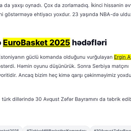
 da yaxşı oynadı. Çox da zorlamadıq. İkinci hissənin əv
ətini göstərməyə ehtiyacı yoxdur. 23 yaşında NBA-də uldu
ə
EuroBasket 2025
hədəfləri
 Estoniyanın güclü komanda olduğunu vurğulayan
Ergin 
östərdi. Həmin oyunu düşünürük. Sonra Serbiya matçını
voritidir. Ancaq bizim heç kimə qarşı çəkinməyimiz yoxdu
 türk dillərində 30 Avqust Zəfər Bayramını da təbrik edi
asket2025
#TürkiyəMilliBasketbolKomandası
#30AvqustZaferBayr