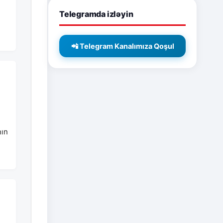
Telegramda izləyin
n
📲 Telegram Kanalımıza Qoşul
nın