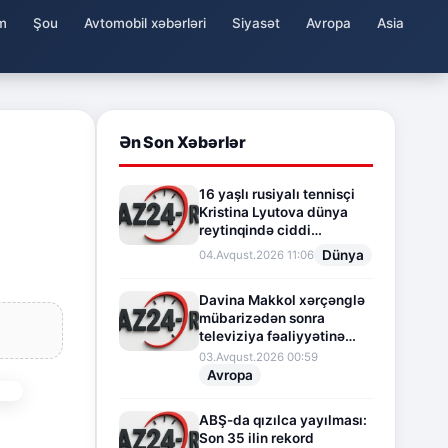
m
Şou
Avtomobil xəbərləri
Siyasət
Avropa
Asia
Ən Son Xəbərlər
16 yaşlı rusiyalı tennisçi
Kristina Lyutova dünya
reytinqində ciddi
irəliləyişə imza atdı
Dünya
04.Avqust.2026 11:06
Davina Makkol xərçənglə
mübarizədən sonra
televiziya fəaliyyətinə
fasilə verir
03.Avqust.2026 00:59
Avropa
ABŞ-da qızılca yayılması:
Son 35 ilin rekord