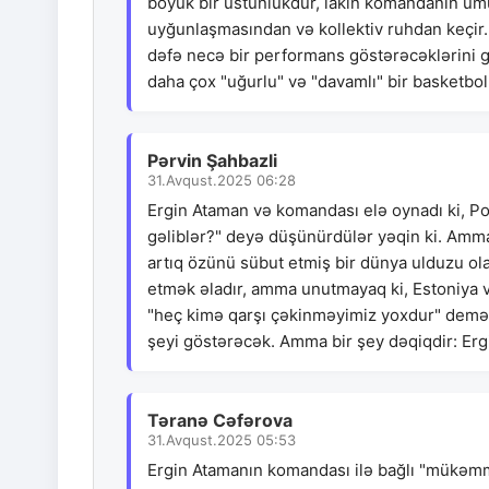
böyük bir üstünlükdür, lakin komandanın ümu
uyğunlaşmasından və kollektiv ruhdan keçir.
dəfə necə bir performans göstərəcəklərini
daha çox "uğurlu" və "davamlı" bir basketbol 
Pərvin Şahbazli
31.Avqust.2025 06:28
Ergin Ataman və komandası elə oynadı ki, Po
gəliblər?" deyə düşünürdülər yəqin ki. A
artıq özünü sübut etmiş bir dünya ulduzu o
etmək əladır, amma unutmayaq ki, Estoniya v
"heç kimə qarşı çəkinməyimiz yoxdur" deməsi
şeyi göstərəcək. Amma bir şey dəqiqdir: Er
Təranə Cəfərova
31.Avqust.2025 05:53
Ergin Atamanın komandası ilə bağlı "mükəmmə