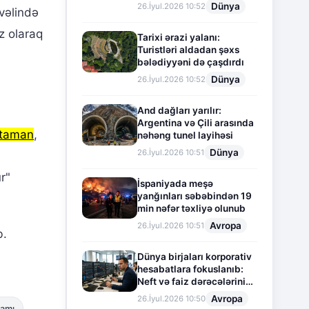
Dünya
26.İyul.2026 10:52
vəlində
z olaraq
Tarixi ərazi yalanı:
Turistləri aldadan şəxs
bələdiyyəni də çaşdırdı
Dünya
26.İyul.2026 10:52
And dağları yarılır:
Argentina və Çili arasında
Ataman
,
nəhəng tunel layihəsi
Dünya
26.İyul.2026 10:51
r"
İspaniyada meşə
yanğınları səbəbindən 19
min nəfər təxliyə olunub
Avropa
26.İyul.2026 10:51
b.
Dünya birjaları korporativ
hesabatlara fokuslanıb:
Neft və faiz dərəcələrinin
təsiri altında cari vəziyyət
Avropa
26.İyul.2026 10:50
amı