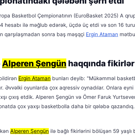
ionatındakı qələbəni şərh etdi
opa Basketbol Çempionatının (EuroBasket 2025) A qru
 hesabı ilə məğlub edərək, üçdə üç etdi və son 16 tur
lən qarşılaşmadan sonra baş məşqçi
Ergin Ataman
mətbu
ə
Alperen Şengün
haqqında fikirlər
bildirən
Ergin Ataman
bunları deyib: "Mükəmməl basket
. Əvvəlki oyunlarda çox aqressiv oynadılar. Onlara eyni
şı çıxış etdik. Alperen Şengün və Ömer Faruk Yurtseve
onatda çox yaxşı basketbolla daha bir qələbə qazandıq.
əkən
Alperen Şengün
ilə bağlı fikirlərini bölüşən 59 yaşlı