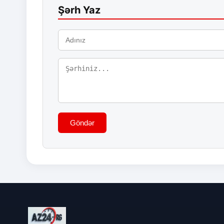
Şərh Yaz
Göndər