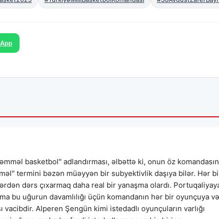
sApp
mməl basketbol" adlandırması, əlbəttə ki, onun öz komandası
əl" termini bəzən müəyyən bir subyektivlik daşıya bilər. Hər bi
ərdən dərs çıxarmaq daha real bir yanaşma olardı. Portuqaliyay
mma bu uğurun davamlılığı üçün komandanın hər bir oyunçuya v
ı vacibdir. Alperen Şengün kimi istedadlı oyunçuların varlığı