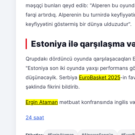
məşqçi bunları qeyd edib: "Alperen bu oyunda
fərqi artırdıq. Alperenin bu turnirdə keyfiyy
keyfiyyətini göstərmiş bir dünya ulduzudur".
Estoniya ilə qarşılaşma v
Qrupdakı dördüncü oyunda qarşılaşacaqları
"Estoniya son iki oyunda yaxşı performans g
düşünəcəyik. Serbiya
EuroBasket 2025
-in fa
şəklində fikrini bildirib.
Ergin Ataman
mətbuat konfransında ingilis və
24 saat
Etiketlər:
#ErginAtaman
#AlperenŞengün
#EuroB