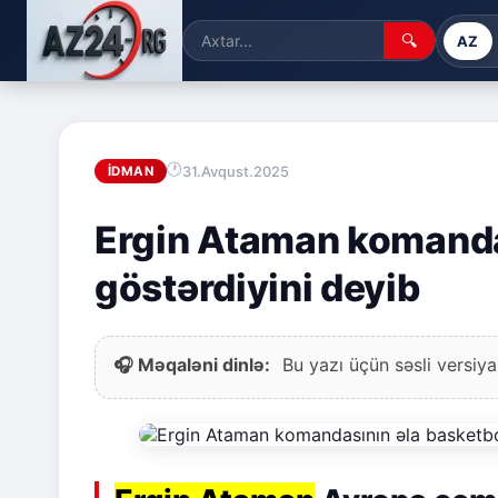
🔍
AZ
31.Avqust.2025
İDMAN
Ergin Ataman komanda
göstərdiyini deyib
🎧 Məqaləni dinlə:
Bu yazı üçün səsli versiya