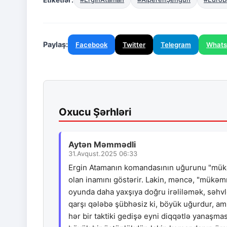
Paylaş:
Facebook
Twitter
Telegram
What
Oxucu Şərhləri
Aytən Məmmədli
31.Avqust.2025 06:33
Ergin Atamanın komandasının uğurunu "mükə
olan inamını göstərir. Lakin, məncə, "mükəmm
oyunda daha yaxşıya doğru irəliləmək, səhvl
qarşı qələbə şübhəsiz ki, böyük uğurdur, a
hər bir taktiki gedişə eyni diqqətlə yanaşmas