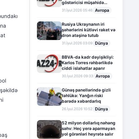
göstəricisi müşahidə
olunur
Avropa
31.İyul.2026 05:46
pundakı
Rusiya Ukraynanın iri
una
şəhərlərini kütləvi raket və
at
dron atəşinə tutub
Dünya
31.İyul.2026 03:09
BBVA-da kadr dəyişikliyi:
Karlos Torres rəhbərlikdə
ciddi islahatlar aparır
Avropa
30.İyul.2026 09:33
bol
 şəkildə
Günəş panellərində gizli
təhlükə: Yanğın riski
ni
barədə xəbərdarlıq
Dünya
26.İyul.2026 10:52
52 milyon dollarlıq nəhəng
səhv: Heç yerə aparmayan
yol görənləri heyrətə salır
 baş