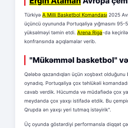
Ergin Ataman
Avropa çemp
Türkiyə
A Milli Basketbol Komandası
2025 Avr
üçüncü oyununda Portuqaliya yığmasını 95-54
yüksəlməyi təmin etdi.
Arena Riga
-da keçiri
konfransında açıqlamalar verib.
"Mükəmməl basketbol" v
Qələbə qazandıqları üçün xoşbəxt olduğunu 
oynadıq. Portuqaliya çox təhlükəli komandadır
cavab verdik. Hücumda və müdafiədə çox yax
meydanda çox yaxşı istifadə etdik. Bu çempi
Qrupda ən yaxşı yeri tutmaq istəyirik".
Üç oyunda göstərdiyi performansla diqqət ç