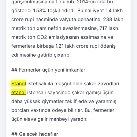
qarışdırılmasına nail olunub. 2014-cü ildə bu
göstərici 1.53% təşkil edirdi. Bu nailiyyət 1.4 lakh
crore rupi həcmində valyuta qənaətinə, 238 lakh
metrik ton xam neftin əvəzlənməsinə, 717 lakh
metrik ton CO2 emissiyasının azalmasına və
fermerlərə birbaşa 1.21 lakh crore rupi ödəniş
edilməsinə gətirib çıxarıb.
## Fermerlər üçün yeni imkanlar
Etanol
istehsalı ilə məşğul olan şəkər zavodları
etanol
istehsalı sayəsində şəkər qamışı üçün
daha yüksək qiymətlər təklif edə və yaranmış
borcları vaxtında ödəyə bilirlər. Bu, fermerlər
üçün əlavə gəlir mənbəyi yaradır.
## Gələcək hədəflər