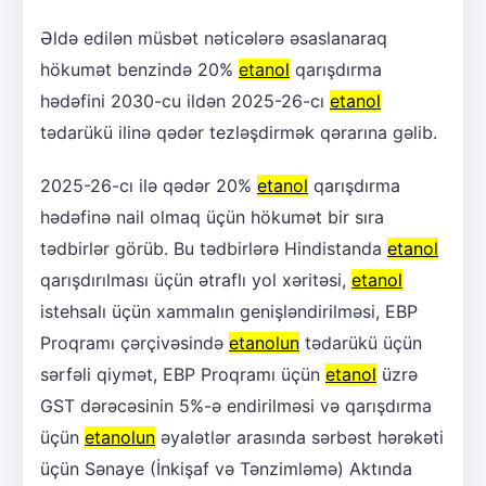
Əldə edilən müsbət nəticələrə əsaslanaraq
hökumət benzində 20%
etanol
qarışdırma
hədəfini 2030-cu ildən 2025-26-cı
etanol
tədarükü ilinə qədər tezləşdirmək qərarına gəlib.
2025-26-cı ilə qədər 20%
etanol
qarışdırma
hədəfinə nail olmaq üçün hökumət bir sıra
tədbirlər görüb. Bu tədbirlərə Hindistanda
etanol
qarışdırılması üçün ətraflı yol xəritəsi,
etanol
istehsalı üçün xammalın genişləndirilməsi, EBP
Proqramı çərçivəsində
etanolun
tədarükü üçün
sərfəli qiymət, EBP Proqramı üçün
etanol
üzrə
GST dərəcəsinin 5%-ə endirilməsi və qarışdırma
üçün
etanolun
əyalətlər arasında sərbəst hərəkəti
üçün Sənaye (İnkişaf və Tənzimləmə) Aktında