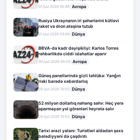
Avropa
31.İyul.2026 05:46
Rusiya Ukraynanın iri şəhərlərini kütləvi
raket və dron atəşinə tutub
Dünya
31.İyul.2026 03:09
BBVA-da kadr dəyişikliyi: Karlos Torres
rəhbərlikdə ciddi islahatlar aparır
Avropa
30.İyul.2026 09:33
Günəş panellərində gizli təhlükə: Yanğın
riski barədə xəbərdarlıq
Dünya
26.İyul.2026 10:52
52 milyon dollarlıq nəhəng səhv: Heç yerə
aparmayan yol görənləri heyrətə salır
Dünya
26.İyul.2026 10:52
Tarixi ərazi yalanı: Turistləri aldadan şəxs
bələdiyyəni də çaşdırdı