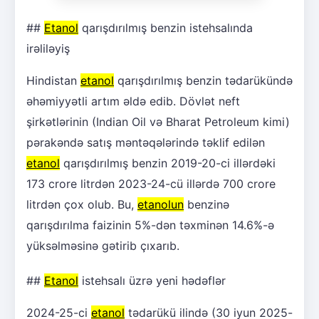
##
Etanol
qarışdırılmış benzin istehsalında
irəliləyiş
Hindistan
etanol
qarışdırılmış benzin tədarükündə
əhəmiyyətli artım əldə edib. Dövlət neft
şirkətlərinin (Indian Oil və Bharat Petroleum kimi)
pərakəndə satış məntəqələrində təklif edilən
etanol
qarışdırılmış benzin 2019-20-ci illərdəki
173 crore litrdən 2023-24-cü illərdə 700 crore
litrdən çox olub. Bu,
etanolun
benzinə
qarışdırılma faizinin 5%-dən təxminən 14.6%-ə
yüksəlməsinə gətirib çıxarıb.
##
Etanol
istehsalı üzrə yeni hədəflər
2024-25-ci
etanol
tədarükü ilində (30 iyun 2025-