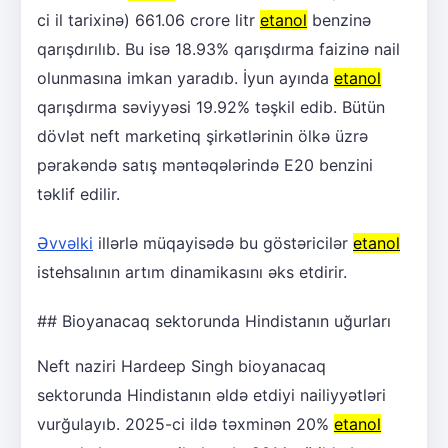
ci il tarixinə) 661.06 crore litr
etanol
benzinə
qarışdırılıb. Bu isə 18.93% qarışdırma faizinə nail
olunmasına imkan yaradıb. İyun ayında
etanol
qarışdırma səviyyəsi 19.92% təşkil edib. Bütün
dövlət neft marketinq şirkətlərinin ölkə üzrə
pərakəndə satış məntəqələrində E20 benzini
təklif edilir.
Əvvəlki
illərlə müqayisədə bu göstəricilər
etanol
istehsalının artım dinamikasını əks etdirir.
## Bioyanacaq sektorunda Hindistanın uğurları
Neft naziri Hardeep Singh bioyanacaq
sektorunda Hindistanın əldə etdiyi nailiyyətləri
vurğulayıb. 2025-ci ildə təxminən 20%
etanol