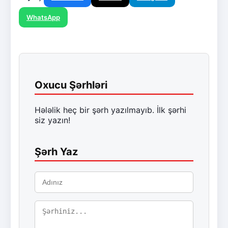
WhatsApp
Oxucu Şərhləri
Hələlik heç bir şərh yazılmayıb. İlk şərhi
siz yazın!
Şərh Yaz