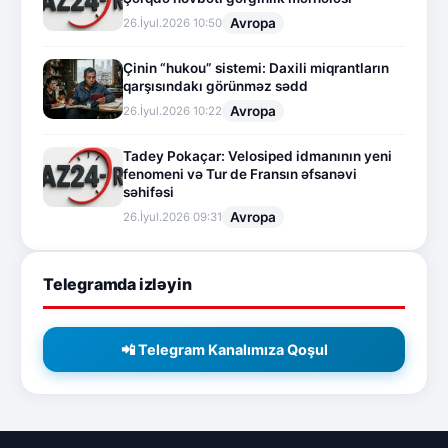
Avropa
26.İyul.2026 10:50
Çinin “hukou” sistemi: Daxili miqrantların
qarşısındakı görünməz sədd
Avropa
26.İyul.2026 10:22
Tadey Pokaçar: Velosiped idmanının yeni
fenomeni və Tur de Fransın əfsanəvi
səhifəsi
Avropa
26.İyul.2026 09:31
Telegramda izləyin
📲 Telegram Kanalımıza Qoşul