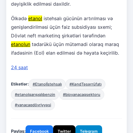
dəyişiklik edilməsi daxildir.
Ölkədə
etanol
istehsalı gücünün artırılması və
genişləndirilməsi üçün faiz subsidiyası sxemi;
Dövlət neft marketinq şirkətləri tərəfindən
etanolun
tədarükü üçün mütəmadi olaraq maraq
ifadəsinin (EoI) elan edilməsi də həyata keçirilib.
24 saat
Etiketlər:
#Etanolİstehsalı
#KəndTəsərrüfatı
#etanolqarışıqlıbenzin
#bioyanacaqsektoru
#yanacaqdövriyyəsi
Paylaş:
Facebook
Twitter
Telegram