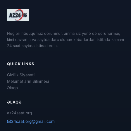
Heç bir hüququmuz qorunmur, amma siz yenə də qorunurmuş
kimi davranın və saytda dərc olunan xəbərlərdən istifadə zamanı
24 saat saytına istinad edin.
QUICK LINKS
Gizlilik Siyasəti
Məlumatların Silinməsi
Əlaqə
ƏLAQƏ
az24saat.org
24saat.org@gmail.com