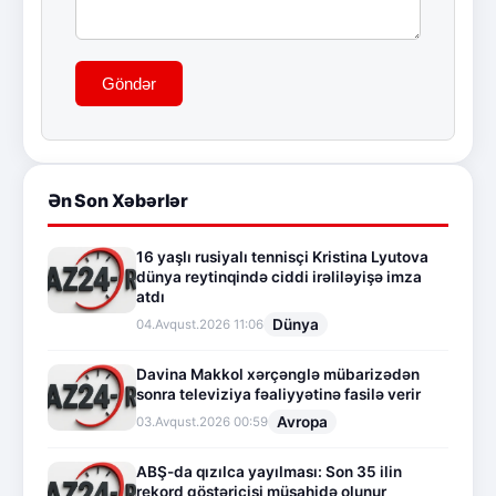
Göndər
Ən Son Xəbərlər
16 yaşlı rusiyalı tennisçi Kristina Lyutova
dünya reytinqində ciddi irəliləyişə imza
atdı
Dünya
04.Avqust.2026 11:06
Davina Makkol xərçənglə mübarizədən
sonra televiziya fəaliyyətinə fasilə verir
Avropa
03.Avqust.2026 00:59
ABŞ-da qızılca yayılması: Son 35 ilin
rekord göstəricisi müşahidə olunur