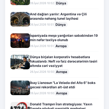
Dünya
26.İyul.2026 10:52
And dağları yarılır: Argentina və Çili
arasında nəhəng tunel layihəsi
Dünya
26.İyul.2026 10:51
İspaniyada meşə yanğınları səbəbindən 19
min nəfər təxliyə olunub
Avropa
26.İyul.2026 10:51
Dünya birjaları korporativ hesabatlara
fokuslanıb: Neft və faiz dərəcələrinin təsiri
altında cari vəziyyət
Avropa
26.İyul.2026 10:50
İbay Llanosun "La Velada del Año 6" boks
gecəsi rekordları alt-üst etdi
Avropa
26.İyul.2026 10:50
Donald Trampın İran strategiyası: Yaxın
Şərqdə növbəti gərginlik mərhələsi