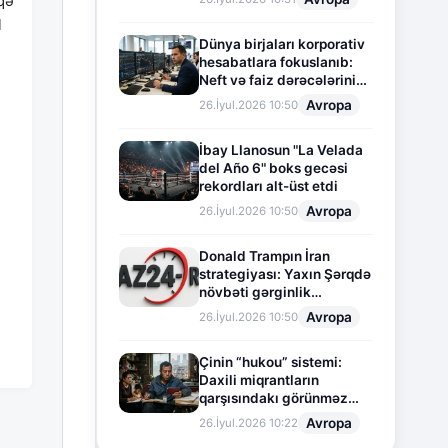
qə
l
Dünya birjaları korporativ
hesabatlara fokuslanıb:
Neft və faiz dərəcələrinin
təsiri altında cari vəziyyət
Avropa
26.İyul.2026 10:50
İbay Llanosun "La Velada
del Año 6" boks gecəsi
rekordları alt-üst etdi
Avropa
26.İyul.2026 10:50
Donald Trampın İran
strategiyası: Yaxın Şərqdə
növbəti gərginlik
mərhələsi
Avropa
26.İyul.2026 10:50
Çinin “hukou” sistemi:
Daxili miqrantların
qarşısındakı görünməz
sədd
Avropa
26.İyul.2026 10:22