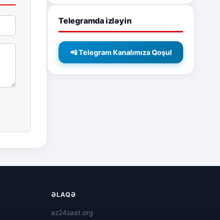
Telegramda izləyin
📲 Telegram Kanalımıza Qoşul
ƏLAQƏ
az24saat.org