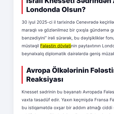
İsrail Knesseti Sədrindən 
Londonda Olsun?
30 iyul 2025-ci il tarixində Cenevrədə keçiril
maraqlı və gözlənilməz bir çıxışla gündəmə g
bənzədiyini” irəli sürərək, bu dəyişikliklər fo
müstəqil
Fələstin dövləti
nin paytaxtının Londo
beynəlxalq diplomatik dairələrdə geniş müzaki
Avropa Ölkələrinin Fələsti
Reaksiyası
Knesset sədrinin bu bəyanatı Avropada Fələsti
vaxta təsadüf edir. Yaxın keçmişdə Fransa Fəl
bu istiqamətdə oxşar bir addım atmağı ciddi 