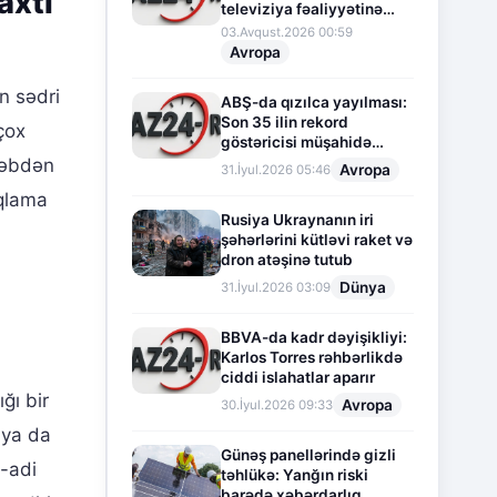
axtı
televiziya fəaliyyətinə
fasilə verir
03.Avqust.2026 00:59
Avropa
in sədri
ABŞ-da qızılca yayılması:
Son 35 ilin rekord
çox
göstəricisi müşahidə
olunur
əbəbdən
Avropa
31.İyul.2026 05:46
ıqlama
Rusiya Ukraynanın iri
şəhərlərini kütləvi raket və
dron atəşinə tutub
Dünya
31.İyul.2026 03:09
BBVA-da kadr dəyişikliyi:
Karlos Torres rəhbərlikdə
ciddi islahatlar aparır
ğı bir
Avropa
30.İyul.2026 09:33
iya da
Günəş panellərində gizli
i-adi
təhlükə: Yanğın riski
barədə xəbərdarlıq