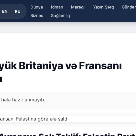
Dünya
İdman
Maraqlı
Yaxın Şərq
Gündə
EN
RU
Biznes
Sağlamlıq
öyük Britaniya və Fransanı
ı
 hələ hazırlanmayıb.