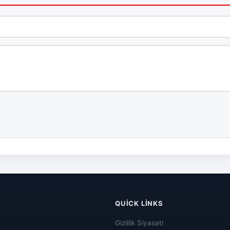
QUICK LINKS
Gizlilik Siyasəti