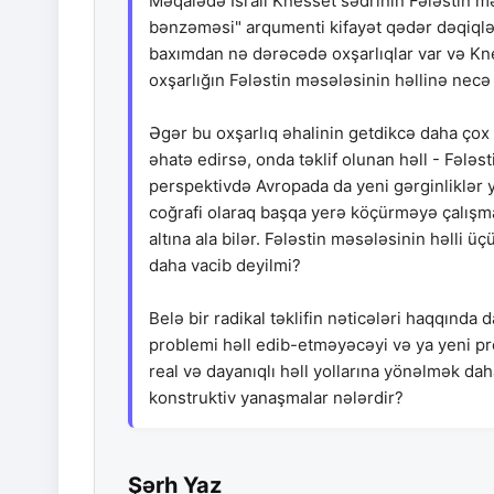
Məqalədə İsrail Knesset sədrinin Fələstin mə
bənzəməsi" arqumenti kifayət qədər dəqiqləşd
baxımdan nə dərəcədə oxşarlıqlar var və Kne
oxşarlığın Fələstin məsələsinin həllinə necə 
Əgər bu oxşarlıq əhalinin getdikcə daha çox mü
əhatə edirsə, onda təklif olunan həll - Fələ
perspektivdə Avropada da yeni gərginliklər
coğrafi olaraq başqa yerə köçürməyə çalışmaq
altına ala bilər. Fələstin məsələsinin həlli 
daha vacib deyilmi?
Belə bir radikal təklifin nəticələri haqqında 
problemi həll edib-etməyəcəyi və ya yeni pr
real və dayanıqlı həll yollarına yönəlmək d
konstruktiv yanaşmalar nələrdir?
Şərh Yaz