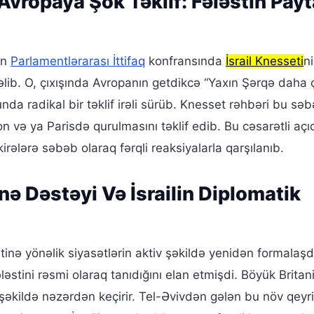
Avropaya Şok Təklif: Fələstin Payt
ən
Parlamentlərarası İttifaq
konfransında
İsrail Knesseti
n
əlib. O, çıxışında Avropanın getdikcə “Yaxın Şərqə daha 
nunda radikal bir təklif irəli sürüb. Knesset rəhbəri bu s
n və ya Parisdə qurulmasını təklif edib. Bu cəsarətli aç
rələrə səbəb olaraq fərqli reaksiyalarla qarşılanıb.
nə Dəstəyi Və İsrailin Diplomatik
nə yönəlik siyasətlərin aktiv şəkildə yenidən formalaşdı
əstini rəsmi olaraq tanıdığını elan etmişdi. Böyük Britan
şəkildə nəzərdən keçirir. Tel-Əvivdən gələn bu növ qeyr