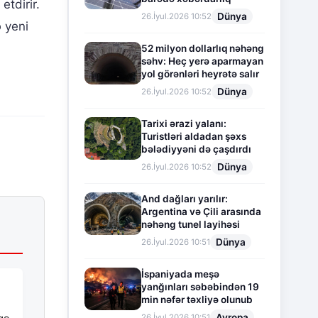
etdirir.
Dünya
26.İyul.2026 10:52
ə yeni
52 milyon dollarlıq nəhəng
səhv: Heç yerə aparmayan
yol görənləri heyrətə salır
Dünya
26.İyul.2026 10:52
Tarixi ərazi yalanı:
Turistləri aldadan şəxs
bələdiyyəni də çaşdırdı
Dünya
26.İyul.2026 10:52
And dağları yarılır:
Argentina və Çili arasında
nəhəng tunel layihəsi
Dünya
26.İyul.2026 10:51
İspaniyada meşə
yanğınları səbəbindən 19
min nəfər təxliyə olunub
Avropa
26.İyul.2026 10:51