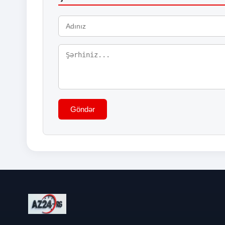
Göndər