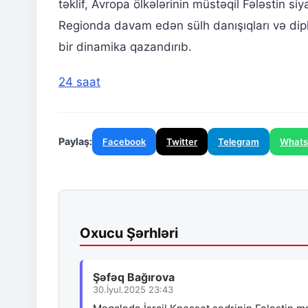
təklif, Avropa ölkələrinin müstəqil Fələstin siya
Regionda davam edən sülh danışıqları və diplom
bir dinamika qazandırıb.
24 saat
Paylaş:
Facebook
Twitter
Telegram
What
Oxucu Şərhləri
Şəfəq Bağırova
30.İyul.2025 23:43