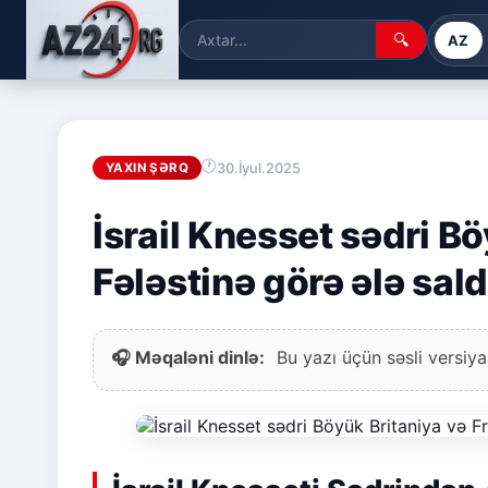
🔍
AZ
30.İyul.2025
YAXIN ŞƏRQ
İsrail Knesset sədri B
Fələstinə görə ələ sald
🎧 Məqaləni dinlə:
Bu yazı üçün səsli versiya