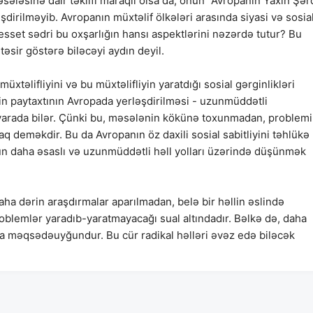
sələsinə dair təklifi maraqlı olsa da, onun "Avropanın Yaxın Şər
irilməyib. Avropanın müxtəlif ölkələri arasında siyasi və sosia
sset sədri bu oxşarlığın hansı aspektlərini nəzərdə tutur? Bu
təsir göstərə biləcəyi aydın deyil.
xtəlifliyini və bu müxtəlifliyin yaratdığı sosial gərginlikləri
stin paytaxtının Avropada yerləşdirilməsi - uzunmüddətli
 yarada bilər. Çünki bu, məsələnin kökünə toxunmadan, problemi
 deməkdir. Bu da Avropanın öz daxili sosial sabitliyini təhlükə
üçün daha əsaslı və uzunmüddətli həll yolları üzərində düşünmək
daha dərin araşdırmalar aparılmadan, belə bir həllin əslində
oblemlər yaradıb-yaratmayacağı sual altındadır. Bəlkə də, daha
aha məqsədəuyğundur. Bu cür radikal həlləri əvəz edə biləcək