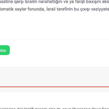
sətinə qarşı İsrailin narahatlığını və ya fərqli baxışını əks 
atik səylər fonunda, İsrail tərəfinin bu çıxışı vəziyyət
sApp