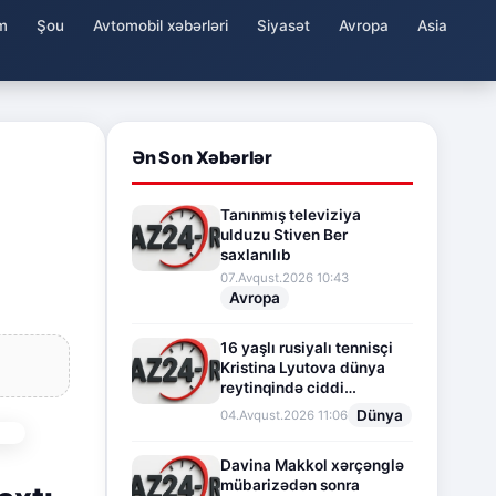
m
Şou
Avtomobil xəbərləri
Siyasət
Avropa
Asia
Ən Son Xəbərlər
Tanınmış televiziya
ulduzu Stiven Ber
saxlanılıb
07.Avqust.2026 10:43
Avropa
16 yaşlı rusiyalı tennisçi
Kristina Lyutova dünya
reytinqində ciddi
irəliləyişə imza atdı
Dünya
04.Avqust.2026 11:06
Davina Makkol xərçənglə
mübarizədən sonra