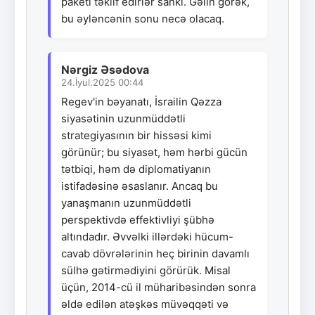
paketi təklif edirlər sanki. Gəlin görək,
bu əyləncənin sonu necə olacaq.
Nərgiz Əsədova
24.İyul.2025 00:44
Regev'in bəyanatı, İsrailin Qəzza
siyasətinin uzunmüddətli
strategiyasının bir hissəsi kimi
görünür; bu siyasət, həm hərbi gücün
tətbiqi, həm də diplomatiyanın
istifadəsinə əsaslanır. Ancaq bu
yanaşmanın uzunmüddətli
perspektivdə effektivliyi şübhə
altındadır. Əvvəlki illərdəki hücum-
cavab dövrələrinin heç birinin davamlı
sülhə gətirmədiyini görürük. Misal
üçün, 2014-cü il müharibəsindən sonra
əldə edilən atəşkəs müvəqqəti və