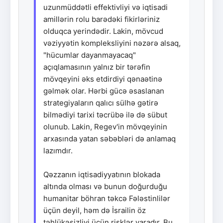
uzunmüddətli effektivliyi və iqtisadi
amillərin rolu barədəki fikirləriniz
olduqca yerindədir. Lakin, mövcud
vəziyyətin kompleksliyini nəzərə alsaq,
"hücumlar dayanmayacaq"
açıqlamasının yalnız bir tərəfin
mövqeyini əks etdirdiyi qənaətinə
gəlmək olar. Hərbi gücə əsaslanan
strategiyaların qalıcı sülhə gətirə
bilmədiyi tarixi təcrübə ilə də sübut
olunub. Lakin, Regev'in mövqeyinin
arxasında yatan səbəbləri də anlamaq
lazımdır.
Qəzzanın iqtisadiyyatının blokada
altında olması və bunun doğurduğu
humanitar böhran təkcə Fələstinlilər
üçün deyil, həm də İsrailin öz
təhlükəsizliyi üçün risklər yaradır. Bu