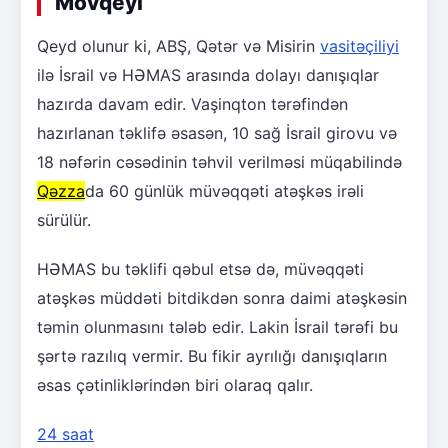
Mövqeyi
Qeyd olunur ki, ABŞ, Qətər və Misirin
vasitəçiliyi
ilə İsrail və HƏMAS arasında dolayı danışıqlar
hazırda davam edir. Vaşinqton tərəfindən
hazırlanan təklifə əsasən, 10 sağ İsrail girovu və
18 nəfərin cəsədinin təhvil verilməsi müqabilində
Qəzza
da 60 günlük müvəqqəti atəşkəs irəli
sürülür.
HƏMAS bu təklifi qəbul etsə də, müvəqqəti
atəşkəs müddəti bitdikdən sonra daimi atəşkəsin
təmin olunmasını tələb edir. Lakin İsrail tərəfi bu
şərtə razılıq vermir. Bu fikir ayrılığı danışıqların
əsas çətinliklərindən biri olaraq qalır.
24 saat