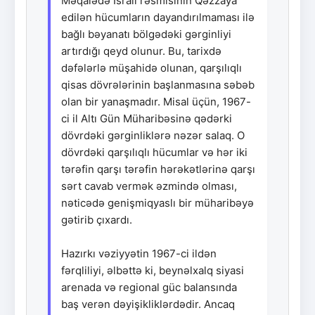
Məqalədə İsrail rəsmisinin Qəzzaya
edilən hücumların dayandırılmaması ilə
bağlı bəyanatı bölgədəki gərginliyi
artırdığı qeyd olunur. Bu, tarixdə
dəfələrlə müşahidə olunan, qarşılıqlı
qisas dövrələrinin başlanmasına səbəb
olan bir yanaşmadır. Misal üçün, 1967-
ci il Altı Gün Müharibəsinə qədərki
dövrdəki gərginliklərə nəzər salaq. O
dövrdəki qarşılıqlı hücumlar və hər iki
tərəfin qarşı tərəfin hərəkətlərinə qarşı
sərt cavab vermək əzmində olması,
nəticədə genişmiqyaslı bir müharibəyə
gətirib çıxardı.
Hazırkı vəziyyətin 1967-ci ildən
fərqliliyi, əlbəttə ki, beynəlxalq siyasi
arenada və regional güc balansında
baş verən dəyişikliklərdədir. Ancaq