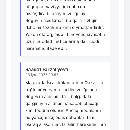
hüquqları vəziyyətini daha da
pisləşdirə biləcəyini vurğulayır.
Regevın açıqlaması bu qərarsızlığın
daha bir təzahürü kimi qiymətləndirilir.
Yekun olaraq, müəllif mövcud siyasətin
uzunmüddətli nəticələrinə dair ciddi
narahatlıq ifadə edir.
Səadət Fərzəliyeva
23.İyul.2025 19:57
Məqalədə İsrail hökumətinin Qəzza ilə
bağlı mövqeyinin sərtliyi vurğulanır.
Regev'in açıqlamaları, bölgədəki
gərginliyin artmasına səbəb olacağı
kimi təqdim olunur. Ancaq məqalənin
bu yanaşması, əsas səbəbləri tam
olaraq araşdırmır. İsrailin hərəkətlərinin