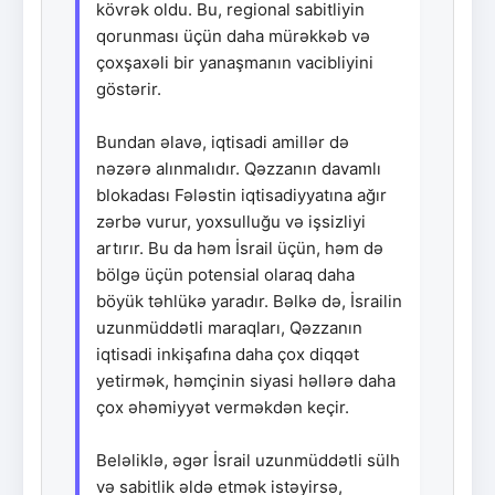
kövrək oldu. Bu, regional sabitliyin
qorunması üçün daha mürəkkəb və
çoxşaxəli bir yanaşmanın vacibliyini
göstərir.
Bundan əlavə, iqtisadi amillər də
nəzərə alınmalıdır. Qəzzanın davamlı
blokadası Fələstin iqtisadiyyatına ağır
zərbə vurur, yoxsulluğu və işsizliyi
artırır. Bu da həm İsrail üçün, həm də
bölgə üçün potensial olaraq daha
böyük təhlükə yaradır. Bəlkə də, İsrailin
uzunmüddətli maraqları, Qəzzanın
iqtisadi inkişafına daha çox diqqət
yetirmək, həmçinin siyasi həllərə daha
çox əhəmiyyət verməkdən keçir.
Beləliklə, əgər İsrail uzunmüddətli sülh
və sabitlik əldə etmək istəyirsə,