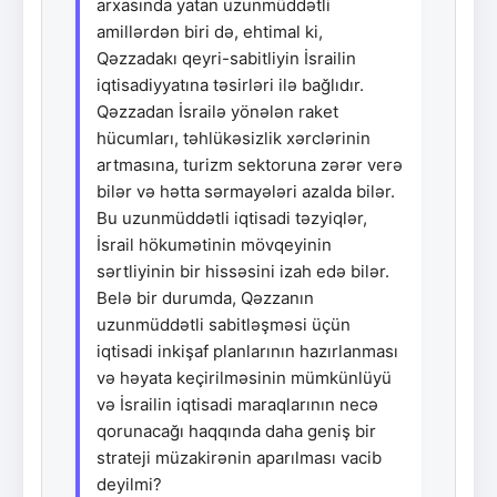
arxasında yatan uzunmüddətli
amillərdən biri də, ehtimal ki,
Qəzzadakı qeyri-sabitliyin İsrailin
iqtisadiyyatına təsirləri ilə bağlıdır.
Qəzzadan İsrailə yönələn raket
hücumları, təhlükəsizlik xərclərinin
artmasına, turizm sektoruna zərər verə
bilər və hətta sərmayələri azalda bilər.
Bu uzunmüddətli iqtisadi təzyiqlər,
İsrail hökumətinin mövqeyinin
sərtliyinin bir hissəsini izah edə bilər.
Belə bir durumda, Qəzzanın
uzunmüddətli sabitləşməsi üçün
iqtisadi inkişaf planlarının hazırlanması
və həyata keçirilməsinin mümkünlüyü
və İsrailin iqtisadi maraqlarının necə
qorunacağı haqqında daha geniş bir
strateji müzakirənin aparılması vacib
deyilmi?