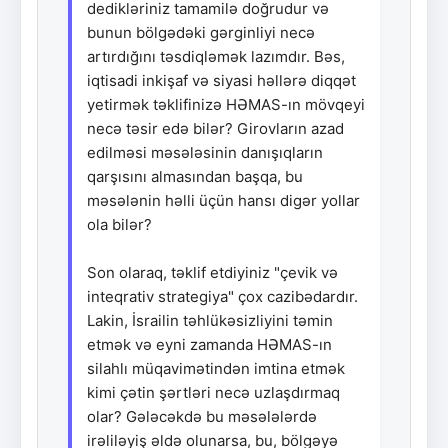
dedikləriniz tamamilə doğrudur və
bunun bölgədəki gərginliyi necə
artırdığını təsdiqləmək lazımdır. Bəs,
iqtisadi inkişaf və siyasi həllərə diqqət
yetirmək təklifinizə HƏMAS-ın mövqeyi
necə təsir edə bilər? Girovların azad
edilməsi məsələsinin danışıqların
qarşısını almasından başqa, bu
məsələnin həlli üçün hansı digər yollar
ola bilər?
Son olaraq, təklif etdiyiniz "çevik və
inteqrativ strategiya" çox cazibədardır.
Lakin, İsrailin təhlükəsizliyini təmin
etmək və eyni zamanda HƏMAS-ın
silahlı müqavimətindən imtina etmək
kimi çətin şərtləri necə uzlaşdırmaq
olar? Gələcəkdə bu məsələlərdə
irəliləyiş əldə olunarsa, bu, bölgəyə