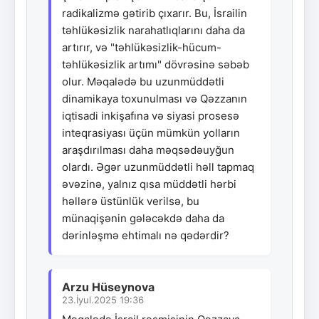
radikalizmə gətirib çıxarır. Bu, İsrailin
təhlükəsizlik narahatlıqlarını daha da
artırır, və "təhlükəsizlik-hücum-
təhlükəsizlik artımı" dövrəsinə səbəb
olur. Məqalədə bu uzunmüddətli
dinamikaya toxunulması və Qəzzanın
iqtisadi inkişafına və siyasi prosesə
inteqrasiyası üçün mümkün yolların
araşdırılması daha məqsədəuyğun
olardı. Əgər uzunmüddətli həll tapmaq
əvəzinə, yalnız qısa müddətli hərbi
həllərə üstünlük verilsə, bu
münaqişənin gələcəkdə daha da
dərinləşmə ehtimalı nə qədərdir?
Arzu Hüseynova
23.İyul.2025 19:36