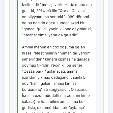
fasiləsidir" mesajı verir. Hətta mənə elə
gəlir ki, 2014-cü ilin "Qorxu Qalxanı"
əməliyyatından sonraki "sülh" dönəmi
də bu nazirin qorxusundan azad bir
"qonaqlığı" idi, yəqin ki, ona deyiblər ki,
"narahat olma, yenə də gələrik".
Amma mənim ən çox xoşuma gələn
hissə, fələstinlilərin "humanitar yardım
şəhərindən" kənara çıxmasına qadağa
qoymaq fikridir. Yəqin ki, bu şəhər
"Qəzza parkı" adlanacaq, amma
içəridən çıxmaq qadağandır, sanki bir
növ "hamı gəlsin, amma kimisə
buraxmırıq" strategiyasıdır. Qısacası,
İsrailin uzunmüddətli maraqlarını kimə
satacağını hələ bilmirəm, amma bu
gedişlə, uzunmüddətli bir "əyləncə"