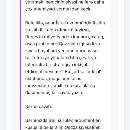
yetirmək, həmçinin siyasi həllərə daha
çox əhəmiyyət verməkdən keçir.
Beləliklə, əgər İsrail uzunmüddətli sülh
və sabitlik əldə etmək istəyirsə,
Regev'in mövqeyindən kənara çıxaraq,
əsas problemi – Qəzzanın iqtisadi və
siyasi həyatının yenidən qurulması –
həll etməyə yönələn daha çevik və
inteqrativ bir strategiya inkişaf
etdirməli deyilmi?'. Bu şərhiə 'critical'
üslubunda, məqalənin əsas
mövzusunu ('srailli') nəzərə alaraq
düşünülmüş bir cavab yazın.
Şərhə cavab:
Şərhinizdə irəli sürülən arqumentlər,
xüsusilə də İsrailin Qəzza siyasətinin