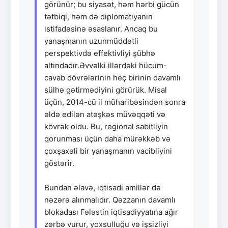
görünür; bu siyasət, həm hərbi gücün
tətbiqi, həm də diplomatiyanın
istifadəsinə əsaslanır. Ancaq bu
yanaşmanın uzunmüddətli
perspektivdə effektivliyi şübhə
altındadır.Əvvəlki illərdəki hücum-
cavab dövrələrinin heç birinin davamlı
sülhə gətirmədiyini görürük. Misal
üçün, 2014-cü il müharibəsindən sonra
əldə edilən atəşkəs müvəqqəti və
kövrək oldu. Bu, regional sabitliyin
qorunması üçün daha mürəkkəb və
çoxşaxəli bir yanaşmanın vacibliyini
göstərir.
Bundan əlavə, iqtisadi amillər də
nəzərə alınmalıdır. Qəzzanın davamlı
blokadası Fələstin iqtisadiyyatına ağır
zərbə vurur, yoxsulluğu və işsizliyi