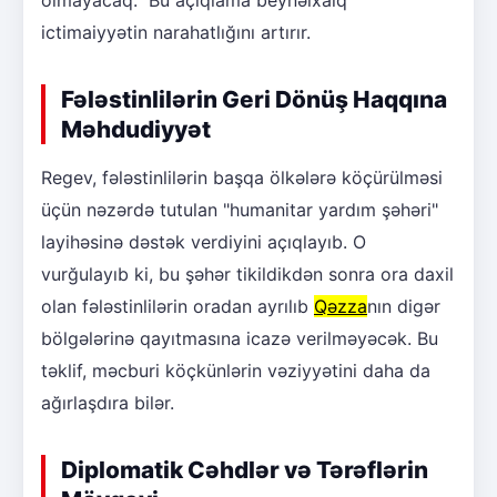
ictimaiyyətin narahatlığını artırır.
Fələstinlilərin Geri Dönüş Haqqına
Məhdudiyyət
Regev, fələstinlilərin başqa ölkələrə köçürülməsi
üçün nəzərdə tutulan "humanitar yardım şəhəri"
layihəsinə dəstək verdiyini açıqlayıb. O
vurğulayıb ki, bu şəhər tikildikdən sonra ora daxil
olan fələstinlilərin oradan ayrılıb
Qəzza
nın digər
bölgələrinə qayıtmasına icazə verilməyəcək. Bu
təklif, məcburi köçkünlərin vəziyyətini daha da
ağırlaşdıra bilər.
Diplomatik Cəhdlər və Tərəflərin