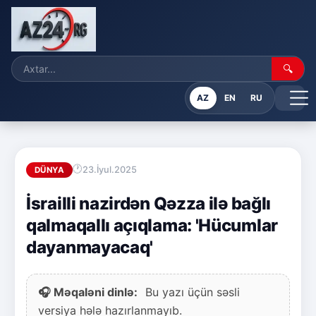
🔍
AZ
EN
RU
23.İyul.2025
DÜNYA
İsrailli nazirdən Qəzza ilə bağlı
qalmaqallı açıqlama: 'Hücumlar
dayanmayacaq'
🎧 Məqaləni dinlə:
Bu yazı üçün səsli
versiya hələ hazırlanmayıb.