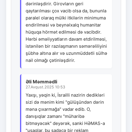
dərinləşdirir. Girovların geri
qaytarılması çox vacib olsa da, bununla
paralel olaraq mülki itkilərin minimuma
endirilməsi və beynəlxalq humanitar
hüquqa hörmət edilməsi də vacibdir.
Hərbi əməliyyatların davam etdirilməsi,
istənilən bir razılaşmanın səmərəliliyini
şübhə altına alır və uzunmüddətli sülhə
nail olmağı çətinləşdirir.
Əli Məmmədli
27.Avqust.2025 10:53
Yaxşı, yəqin ki, İsrailli nazirin dedikləri
sizi də mənim kimi "gülüşündən dərin
məna çıxarmağa" vadar edib. O,
danışıqlar zamanı "müharibə
bitməyəcək" deyərək, sanki HƏMAS-a
"uşaqlar, bu sadəcə bir reklam