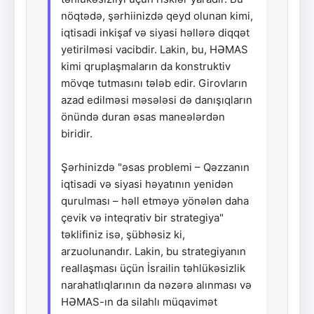
nöqtədə, şərhiinizdə qeyd olunan kimi,
iqtisadi inkişaf və siyasi həllərə diqqət
yetirilməsi vacibdir. Lakin, bu, HƏMAS
kimi qruplaşmaların da konstruktiv
mövqe tutmasını tələb edir. Girovların
azad edilməsi məsələsi də danışıqların
önündə duran əsas maneələrdən
biridir.
Şərhinizdə "əsas problemi – Qəzzanın
iqtisadi və siyasi həyatının yenidən
qurulması – həll etməyə yönələn daha
çevik və inteqrativ bir strategiya"
təklifiniz isə, şübhəsiz ki,
arzuolunandır. Lakin, bu strategiyanın
reallaşması üçün İsrailin təhlükəsizlik
narahatlıqlarının da nəzərə alınması və
HƏMAS-ın da silahlı müqavimət