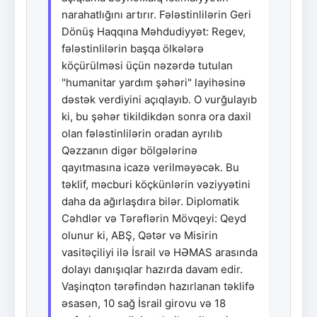
narahatlığını artırır. Fələstinlilərin Geri
Dönüş Haqqına Məhdudiyyət: Regev,
fələstinlilərin başqa ölkələrə
köçürülməsi üçün nəzərdə tutulan
"humanitar yardım şəhəri" layihəsinə
dəstək verdiyini açıqlayıb. O vurğulayıb
ki, bu şəhər tikildikdən sonra ora daxil
olan fələstinlilərin oradan ayrılıb
Qəzzanın digər bölgələrinə
qayıtmasına icazə verilməyəcək. Bu
təklif, məcburi köçkünlərin vəziyyətini
daha da ağırlaşdıra bilər. Diplomatik
Cəhdlər və Tərəflərin Mövqeyi: Qeyd
olunur ki, ABŞ, Qətər və Misirin
vasitəçiliyi ilə İsrail və HƏMAS arasında
dolayı danışıqlar hazırda davam edir.
Vaşinqton tərəfindən hazırlanan təklifə
əsasən, 10 sağ İsrail girovu və 18