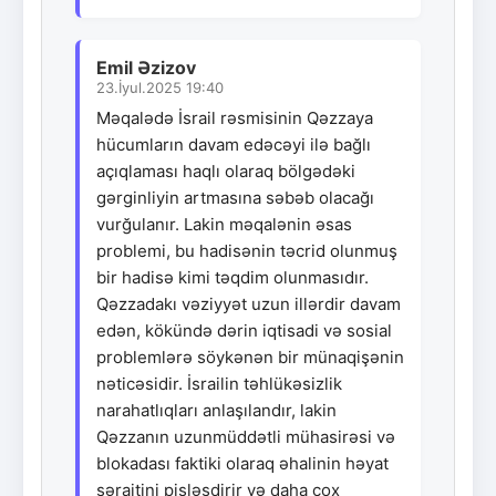
Emil Əzizov
23.İyul.2025 19:40
Məqalədə İsrail rəsmisinin Qəzzaya
hücumların davam edəcəyi ilə bağlı
açıqlaması haqlı olaraq bölgədəki
gərginliyin artmasına səbəb olacağı
vurğulanır. Lakin məqalənin əsas
problemi, bu hadisənin təcrid olunmuş
bir hadisə kimi təqdim olunmasıdır.
Qəzzadakı vəziyyət uzun illərdir davam
edən, kökündə dərin iqtisadi və sosial
problemlərə söykənən bir münaqişənin
nəticəsidir. İsrailin təhlükəsizlik
narahatlıqları anlaşılandır, lakin
Qəzzanın uzunmüddətli mühasirəsi və
blokadası faktiki olaraq əhalinin həyat
şəraitini pisləşdirir və daha çox