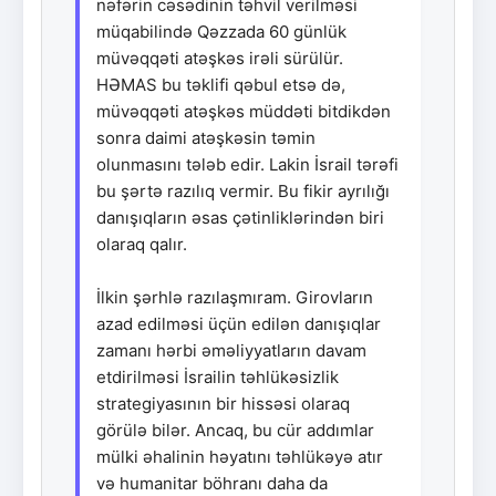
nəfərin cəsədinin təhvil verilməsi
müqabilində Qəzzada 60 günlük
müvəqqəti atəşkəs irəli sürülür.
HƏMAS bu təklifi qəbul etsə də,
müvəqqəti atəşkəs müddəti bitdikdən
sonra daimi atəşkəsin təmin
olunmasını tələb edir. Lakin İsrail tərəfi
bu şərtə razılıq vermir. Bu fikir ayrılığı
danışıqların əsas çətinliklərindən biri
olaraq qalır.
İlkin şərhlə razılaşmıram. Girovların
azad edilməsi üçün edilən danışıqlar
zamanı hərbi əməliyyatların davam
etdirilməsi İsrailin təhlükəsizlik
strategiyasının bir hissəsi olaraq
görülə bilər. Ancaq, bu cür addımlar
mülki əhalinin həyatını təhlükəyə atır
və humanitar böhranı daha da