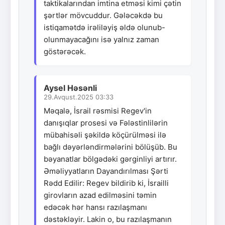
taktikalarından imtina etməsi kimi çətin
şərtlər mövcuddur. Gələcəkdə bu
istiqamətdə irəliləyiş əldə olunub-
olunmayacağını isə yalnız zaman
göstərəcək.
Aysel Həsənli
29.Avqust.2025 03:33
Məqalə, İsrail rəsmisi Regev'in
danışıqlar prosesi və Fələstinlilərin
mübahisəli şəkildə köçürülməsi ilə
bağlı dəyərləndirmələrini bölüşüb. Bu
bəyanatlar bölgədəki gərginliyi artırır.
Əməliyyatların Dayandırılması Şərti
Rədd Edilir: Regev bildirib ki, İsrailli
girovların azad edilməsini təmin
edəcək hər hansı razılaşmanı
dəstəkləyir. Lakin o, bu razılaşmanın