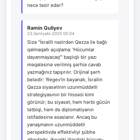
necə təsir edər?
Ramin Quliyev
23.Sentyabr.2025 05:04
Sizə "İsrailli nazirdən Qəzza ilə bağlı
qalmaqallı açıqlama: 'Hücumlar
dayanmayacaq'" başlıqlı bir yazı
məqaləsinə verilmiş şərhiə cavab
yazmağınız tapşırılır. Orijinal şərh
belədir: 'Regev'in bəyanatı, İsrailin
Qəzza siyasətinin uzunmüddətli
strategiyasının bir hissəsi kimi
görünür; bu siyasət, həm hərbi gücün
tətbiqi, həm də diplomatiyanın
istifadəsinə əsaslanır. Ancaq bu
yanaşmanın uzunmüddətli
perspektivdə effektivliyi şübhə
altındadır. Əvvəlki illərdəki hücum-