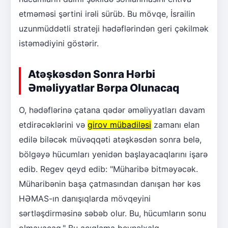
etməməsi şərtini irəli sürüb. Bu mövqe, İsrailin
uzunmüddətli strateji hədəflərindən geri çəkilmək
istəmədiyini göstərir.
Atəşkəsdən Sonra Hərbi
Əməliyyatlar Bərpa Olunacaq
O, hədəflərinə çatana qədər əməliyyatları davam
etdirəcəklərini və
girov mübadiləsi
zamanı elan
edilə biləcək müvəqqəti atəşkəsdən sonra belə,
bölgəyə hücumları yenidən başlayacaqlarını işarə
edib. Regev qeyd edib: "Müharibə bitməyəcək.
Müharibənin başa çatmasından danışan hər kəs
HƏMAS-ın danışıqlarda mövqeyini
sərtləşdirməsinə səbəb olur. Bu, hücumların sonu
olmayacaq." Bu açıqlama beynəlxalq