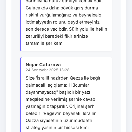
dərinliyinə nüfuz etməyə kömək edir.
Gələcəkdə daha böyük qarşıdurma
riskini vurğulamağınız və beynəlxalq
ictimaiyyətin rolunu qeyd etməyiniz
son dərəcə vacibdir. Sülh yolu ilə həllin
zəruriliyi barədəki fikirlərinizə
tamamilə şərikəm.
Nigar Cəfərova
24.Sentyabr.2025 13:28
Sizə 'İsrailli nazirdən Qəzza ilə bağlı
qalmaqallı açıqlama: 'Hücumlar
dayanmayacaq'' başlıqlı bir yazı
məqaləsinə verilmiş şərhiə cavab
yazmağınız tapşırılır. Orijinal şərh
belədir: 'Regev'in bəyanatı, İsrailin
Qəzza siyasətinin uzunmüddətli
strategiyasının bir hissəsi kimi