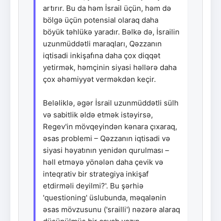
artırır. Bu da həm İsrail üçün, həm də
bölgə üçün potensial olaraq daha
böyük təhlükə yaradır. Bəlkə də, İsrailin
uzunmüddətli maraqları, Qəzzanın
iqtisadi inkişafına daha çox diqqət
yetirmək, həmçinin siyasi həllərə daha
çox əhəmiyyət verməkdən keçir.
Beləliklə, əgər İsrail uzunmüddətli sülh
və sabitlik əldə etmək istəyirsə,
Regev'in mövqeyindən kənara çıxaraq,
əsas problemi – Qəzzanın iqtisadi və
siyasi həyatının yenidən qurulması –
həll etməyə yönələn daha çevik və
inteqrativ bir strategiya inkişaf
etdirməli deyilmi?'. Bu şərhiə
'questioning' üslubunda, məqalənin
əsas mövzusunu ('srailli') nəzərə alaraq