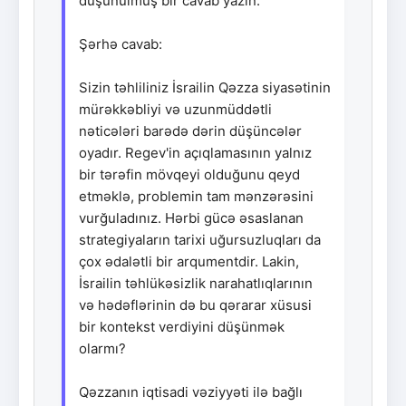
düşünülmüş bir cavab yazın.
Şərhə cavab:
Sizin təhliliniz İsrailin Qəzza siyasətinin
mürəkkəbliyi və uzunmüddətli
nəticələri barədə dərin düşüncələr
oyadır. Regev'in açıqlamasının yalnız
bir tərəfin mövqeyi olduğunu qeyd
etməklə, problemin tam mənzərəsini
vurğuladınız. Hərbi gücə əsaslanan
strategiyaların tarixi uğursuzluqları da
çox ədalətli bir arqumentdir. Lakin,
İsrailin təhlükəsizlik narahatlıqlarının
və hədəflərinin də bu qərarar xüsusi
bir kontekst verdiyini düşünmək
olarmı?
Qəzzanın iqtisadi vəziyyəti ilə bağlı