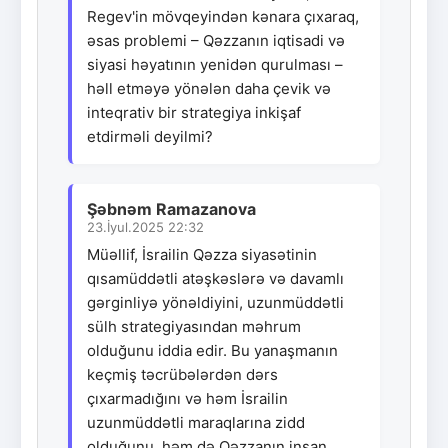
Regev'in mövqeyindən kənara çıxaraq,
əsas problemi – Qəzzanın iqtisadi və
siyasi həyatının yenidən qurulması –
həll etməyə yönələn daha çevik və
inteqrativ bir strategiya inkişaf
etdirməli deyilmi?
Şəbnəm Ramazanova
23.İyul.2025 22:32
Müəllif, İsrailin Qəzza siyasətinin
qısamüddətli atəşkəslərə və davamlı
gərginliyə yönəldiyini, uzunmüddətli
sülh strategiyasından məhrum
olduğunu iddia edir. Bu yanaşmanın
keçmiş təcrübələrdən dərs
çıxarmadığını və həm İsrailin
uzunmüddətli maraqlarına zidd
olduğunu, həm də Qəzzanın insan