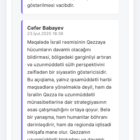
göstərilməsi vacibdir.
Cəfər Babayev
23.İyul.2025 18:39
Məqalədə İsrail rəsmisinin Qəzzaya
hücumların davamlı olacağını
bildirməsi, bölgədəki gərginliyi artıran
və uzunmüddətli sülh perspektivini
zəiflədən bir siyasətin göstəricisidir.
Bu açıqlama, yalnız qısamüddətli hərbi
məqsədlərə yönəlməklə deyil, həm də
İsrailin Qəzza ilə uzunmüddətli
münasibətlərinə dair strategiyasının
əsas çatışmazlığını ortaya qoyur. Belə
bir yanaşma, həm humanitar böhranı
dərinləşdirir, həm də regionda iqtisadi
inkişafa mane olur. Qəzzanın
uzunmüddətli blokadası və davamlı