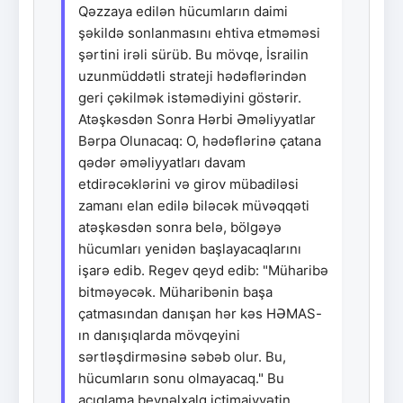
Qəzzaya edilən hücumların daimi
şəkildə sonlanmasını ehtiva etməməsi
şərtini irəli sürüb. Bu mövqe, İsrailin
uzunmüddətli strateji hədəflərindən
geri çəkilmək istəmədiyini göstərir.
Atəşkəsdən Sonra Hərbi Əməliyyatlar
Bərpa Olunacaq: O, hədəflərinə çatana
qədər əməliyyatları davam
etdirəcəklərini və girov mübadiləsi
zamanı elan edilə biləcək müvəqqəti
atəşkəsdən sonra belə, bölgəyə
hücumları yenidən başlayacaqlarını
işarə edib. Regev qeyd edib: "Müharibə
bitməyəcək. Müharibənin başa
çatmasından danışan hər kəs HƏMAS-
ın danışıqlarda mövqeyini
sərtləşdirməsinə səbəb olur. Bu,
hücumların sonu olmayacaq." Bu
açıqlama beynəlxalq ictimaiyyətin