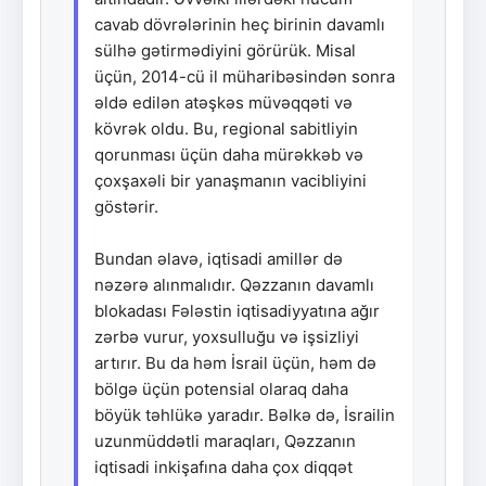
cavab dövrələrinin heç birinin davamlı
sülhə gətirmədiyini görürük. Misal
üçün, 2014-cü il müharibəsindən sonra
əldə edilən atəşkəs müvəqqəti və
kövrək oldu. Bu, regional sabitliyin
qorunması üçün daha mürəkkəb və
çoxşaxəli bir yanaşmanın vacibliyini
göstərir.
Bundan əlavə, iqtisadi amillər də
nəzərə alınmalıdır. Qəzzanın davamlı
blokadası Fələstin iqtisadiyyatına ağır
zərbə vurur, yoxsulluğu və işsizliyi
artırır. Bu da həm İsrail üçün, həm də
bölgə üçün potensial olaraq daha
böyük təhlükə yaradır. Bəlkə də, İsrailin
uzunmüddətli maraqları, Qəzzanın
iqtisadi inkişafına daha çox diqqət