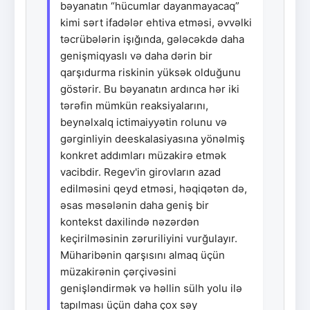
bəyanatın “hücumlar dayanmayacaq”
kimi sərt ifadələr ehtiva etməsi, əvvəlki
təcrübələrin işığında, gələcəkdə daha
genişmiqyaslı və daha dərin bir
qarşıdurma riskinin yüksək olduğunu
göstərir. Bu bəyanatın ardınca hər iki
tərəfin mümkün reaksiyalarını,
beynəlxalq ictimaiyyətin rolunu və
gərginliyin deeskalasiyasına yönəlmiş
konkret addımları müzakirə etmək
vacibdir. Regev'in girovların azad
edilməsini qeyd etməsi, həqiqətən də,
əsas məsələnin daha geniş bir
kontekst daxilində nəzərdən
keçirilməsinin zəruriliyini vurğulayır.
Müharibənin qarşısını almaq üçün
müzakirənin çərçivəsini
genişləndirmək və həllin sülh yolu ilə
tapılması üçün daha çox səy