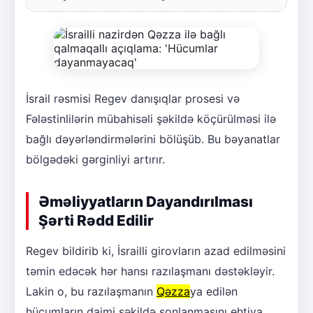
İsrail rəsmisi Regev danışıqlar prosesi və
Fələstinlilərin mübahisəli şəkildə köçürülməsi ilə
bağlı dəyərləndirmələrini bölüşüb. Bu bəyanatlar
bölgədəki gərginliyi artırır.
Əməliyyatların Dayandırılması
Şərti Rədd Edilir
Regev bildirib ki, İsrailli girovların azad edilməsini
təmin edəcək hər hansı razılaşmanı dəstəkləyir.
Lakin o, bu razılaşmanın
Qəzza
ya edilən
hücumların daimi şəkildə sonlanmasını ehtiva