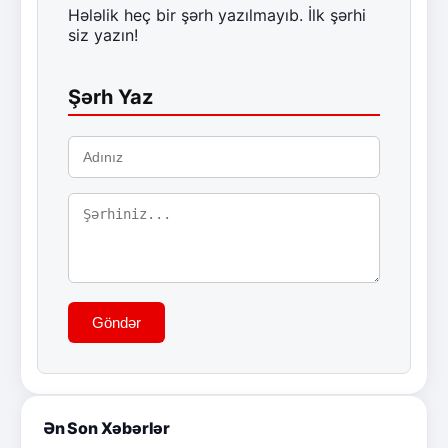
Hələlik heç bir şərh yazılmayıb. İlk şərhi
siz yazın!
Şərh Yaz
Göndər
Ən Son Xəbərlər