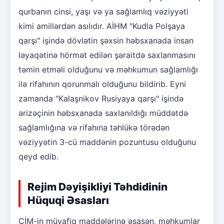
qurbanın cinsi, yaşı və ya sağlamlıq vəziyyəti
kimi amillərdən asılıdır. AİHM "Kudla Polşaya
qarşı" işində dövlətin şəxsin həbsxanada insan
ləyaqətinə hörmət edilən şəraitdə saxlanmasını
təmin etməli olduğunu və məhkumun sağlamlığı
ilə rifahının qorunmalı olduğunu bildirib. Eyni
zamanda "Kalaşnikov Rusiyaya qarşı" işində
ərizəçinin həbsxanada saxlanıldığı müddətdə
sağlamlığına və rifahına təhlükə törədən
vəziyyətin 3-cü maddənin pozuntusu olduğunu
qeyd edib.
Rejim Dəyişikliyi Təhdidinin
Hüquqi Əsasları
CİM-in müvafiq maddələrinə əsasən, məhkumlar