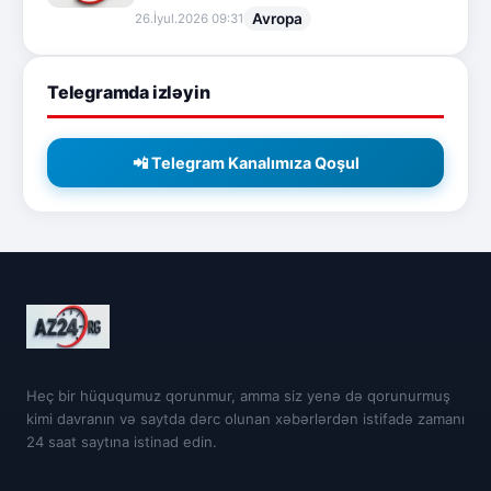
Avropa
26.İyul.2026 09:31
Telegramda izləyin
📲 Telegram Kanalımıza Qoşul
Heç bir hüququmuz qorunmur, amma siz yenə də qorunurmuş
kimi davranın və saytda dərc olunan xəbərlərdən istifadə zamanı
24 saat saytına istinad edin.