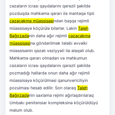
cəzaların icrası qaydalarını qərəzli şəkildə
pozduqda məhkəmə qərarı ilə məntəqə tipli
cəzaçəkmə müəssisəsi
ndən başqa rejimli
müəssisəyə köçürülə bilərlər. Lakin
Taleh
Bağırzadə
nin daha ağır rejimli
cəzaçəkmə
müəssisəsi
nə göndərilmək tələbi əvvəlki
müəssisənin qəzalı vəziyyəti ilə əlaqəli olub.
Məhkəmə qərarı olmadan və məhkumun
cəzaların icrası qaydalarını qərəzli şəkildə
pozmadığı hallarda onun daha ağır rejimli
müəssisəyə köçürülməsi qanunvericiliyin
pozulması hesab edilir. Son olaraq
Taleh
Bağırzadə
nin saxlama rejimi ağırlaşdırılaraq
Umbakı penitensiar kompleksinə köçürüldüyü
məlum olub.