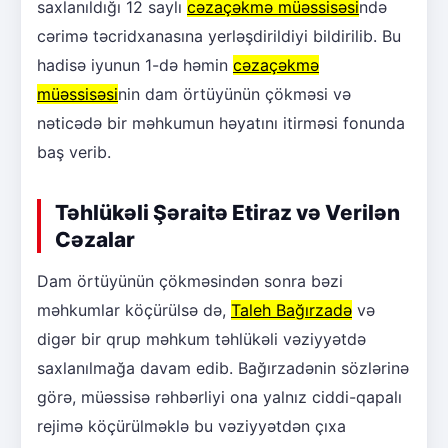
saxlanıldığı 12 saylı
cəzaçəkmə müəssisəsi
ndə
cərimə təcridxanasına yerləşdirildiyi bildirilib. Bu
hadisə iyunun 1-də həmin
cəzaçəkmə
müəssisəsi
nin dam örtüyünün çökməsi və
nəticədə bir məhkumun həyatını itirməsi fonunda
baş verib.
Təhlükəli Şəraitə Etiraz və Verilən
Cəzalar
Dam örtüyünün çökməsindən sonra bəzi
məhkumlar köçürülsə də,
Taleh Bağırzadə
və
digər bir qrup məhkum təhlükəli vəziyyətdə
saxlanılmağa davam edib. Bağırzadənin sözlərinə
görə, müəssisə rəhbərliyi ona yalnız ciddi-qapalı
rejimə köçürülməklə bu vəziyyətdən çıxa