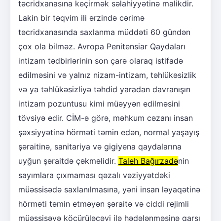
təcridxanasına keçirmək səlahiyyətinə malikdir.
Lakin bir təqvim ili ərzində cərimə
təcridxanasında saxlanma müddəti 60 gündən
çox ola bilməz. Avropa Penitensiar Qaydaları
intizam tədbirlərinin son çarə olaraq istifadə
edilməsini və yalnız nizam-intizam, təhlükəsizlik
və ya təhlükəsizliyə təhdid yaradan davranışın
intizam pozuntusu kimi müəyyən edilməsini
tövsiyə edir. CİM-ə görə, məhkum cəzanı insan
şəxsiyyətinə hörməti təmin edən, normal yaşayış
şəraitinə, sanitariya və gigiyena qaydalarına
uyğun şəraitdə çəkməlidir.
Taleh Bağırzadə
nin
sayımlara çıxmaması qəzalı vəziyyətdəki
müəssisədə saxlanılmasına, yəni insan ləyaqətinə
hörməti təmin etməyən şəraitə və ciddi rejimli
müəssisəyə köçürüləcəyi ilə hədələnməsinə qarşı