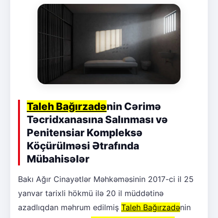
Taleh Bağırzadə
nin Cərimə
Təcridxanasına Salınması və
Penitensiar Kompleksə
Köçürülməsi Ətrafında
Mübahisələr
Bakı Ağır Cinayətlər Məhkəməsinin 2017-ci il 25
yanvar tarixli hökmü ilə 20 il müddətinə
azadlıqdan məhrum edilmiş
Taleh Bağırzadə
nin