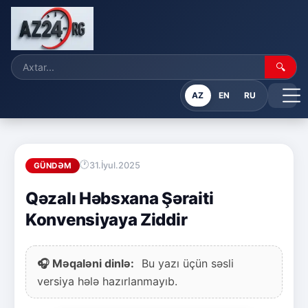
🔍
AZ
EN
RU
31.İyul.2025
GÜNDƏM
Qəzalı Həbsxana Şəraiti
Konvensiyaya Ziddir
🎧 Məqaləni dinlə:
Bu yazı üçün səsli
versiya hələ hazırlanmayıb.