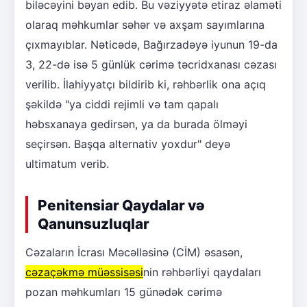
biləcəyini bəyan edib. Bu vəziyyətə etiraz əlaməti
olaraq məhkumlar səhər və axşam sayımlarına
çıxmayıblar. Nəticədə, Bağırzadəyə iyunun 19-da
3, 22-də isə 5 günlük cərimə təcridxanası cəzası
verilib. İlahiyyatçı bildirib ki, rəhbərlik ona açıq
şəkildə "ya ciddi rejimli və tam qapalı
həbsxanaya gedirsən, ya da burada ölməyi
seçirsən. Başqa alternativ yoxdur" deyə
ultimatum verib.
Penitensiar Qaydalar və
Qanunsuzluqlar
Cəzaların İcrası Məcəlləsinə (CİM) əsasən,
cəzaçəkmə müəssisəsi
nin rəhbərliyi qaydaları
pozan məhkumları 15 günədək cərimə