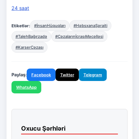
24 saat
Etiketlər:
#İnsanHüquqları
#HəbsxanaŞəraiti
#TalehBağırzadə
#CəzalarınİcrasıMəcəlləsi
#KarserCəzası
Paylaş:
Facebook
Twitter
Telegram
WhatsApp
Oxucu Şərhləri