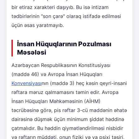
bir etiraz xarakteri daşıyıb. Bu isə intizam
tədbirlərinin "son çarə" olaraq istifadə edilməsi
üçün əsas yaratmayıb.
İnsan Hüquqlarının Pozulması
Məsələsi
Azərbaycan Respublikasının Konstitusiyası
(maddə 46) və Avropa İnsan Hüquqları
Konvensiyası
nın (maddə 3) heç kəsin qeyri-insani
rəftara məruz qalmamasını təmin edir. Avropa
İnsan Hüquqları Məhkəməsinin (AİHM)
təcrübəsinə görə, pis rəftar 3-cü maddənin əhatə
dairəsinə düşmək üçün minimum şiddət həddinə
çatmalıdır. Bu həddin qiymətləndirilməsi nisbidir
və rəftarın müddəti, onun fiziki və ya psixi təsiri,