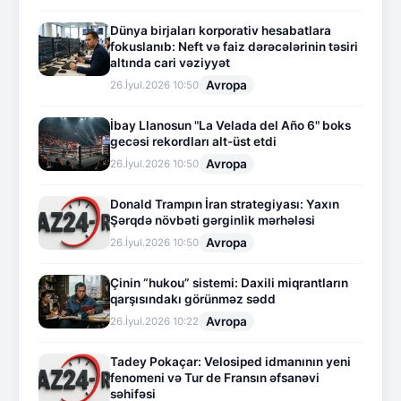
Dünya birjaları korporativ hesabatlara
fokuslanıb: Neft və faiz dərəcələrinin təsiri
altında cari vəziyyət
Avropa
26.İyul.2026 10:50
İbay Llanosun "La Velada del Año 6" boks
gecəsi rekordları alt-üst etdi
Avropa
26.İyul.2026 10:50
Donald Trampın İran strategiyası: Yaxın
Şərqdə növbəti gərginlik mərhələsi
Avropa
26.İyul.2026 10:50
Çinin “hukou” sistemi: Daxili miqrantların
qarşısındakı görünməz sədd
Avropa
26.İyul.2026 10:22
Tadey Pokaçar: Velosiped idmanının yeni
fenomeni və Tur de Fransın əfsanəvi
səhifəsi