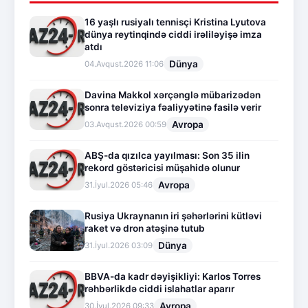
16 yaşlı rusiyalı tennisçi Kristina Lyutova
dünya reytinqində ciddi irəliləyişə imza
atdı
Dünya
04.Avqust.2026 11:06
Davina Makkol xərçənglə mübarizədən
sonra televiziya fəaliyyətinə fasilə verir
Avropa
03.Avqust.2026 00:59
ABŞ-da qızılca yayılması: Son 35 ilin
rekord göstəricisi müşahidə olunur
Avropa
31.İyul.2026 05:46
Rusiya Ukraynanın iri şəhərlərini kütləvi
raket və dron atəşinə tutub
Dünya
31.İyul.2026 03:09
BBVA-da kadr dəyişikliyi: Karlos Torres
rəhbərlikdə ciddi islahatlar aparır
Avropa
30.İyul.2026 09:33