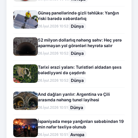
Günəş panellərində gizli təhlükə: Yanğın
riski barədə xəbərdarlıq
Dünya
26.İyul.2026 10:52
52 milyon dollarlıq nəhəng səhv: Heç yerə
aparmayan yol görənləri heyrətə salır
Dünya
26.İyul.2026 10:52
Tarixi ərazi yalanı: Turistləri aldadan şəxs
bələdiyyəni də çaşdırdı
Dünya
26.İyul.2026 10:52
And dağları yarılır: Argentina və Çili
arasında nəhəng tunel layihəsi
Dünya
26.İyul.2026 10:51
İspaniyada meşə yanğınları səbəbindən 19
min nəfər təxliyə olunub
Avropa
26.İyul.2026 10:51