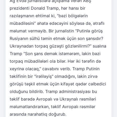
Ağ Evdə jurnalistlərə açıqlama verən ABŞ
prezidenti Donald Tramp, hər hansı bir
razılaşmanın ehtimal ki, “bəzi bölgələrin
mübadiləsini” əhatə edəcəyini söyləsə də, ətraflı
məlumat verməyib. Bir jurnalistin “Putinlə görüş
Rusiyanın sülhü təmin etmək üçün son şansıdır?
Ukraynadan torpaq güzəşti gözlənilirmi?” sualına
Tramp “Son şans demək istəmərəm, lakin bəzi
torpaq mübadilələri ola bilər. Hər iki tərəfin də
xeyrinə olacaq,” cavabını verib. Tramp Putinin
təklifinin bir "irəliləyiş" olmadığını, lakin zirvə
görüşü təşkil etmək üçün kifayət qədər cəlbedici
olduğunu bildirib. Tramp administrasiyası bu
təklif barədə Avropalı və Ukraynalı rəsmiləri
məlumatlandırarkən, təklif Avropalı rəsmilər
arasında narahatlıq doğurub.