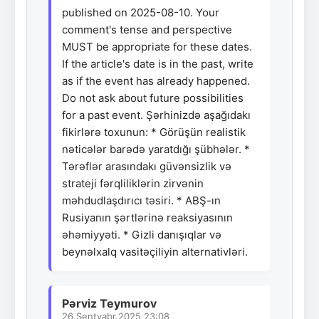
published on 2025-08-10. Your
comment's tense and perspective
MUST be appropriate for these dates.
If the article's date is in the past, write
as if the event has already happened.
Do not ask about future possibilities
for a past event. Şərhinizdə aşağıdakı
fikirlərə toxunun: * Görüşün realistik
nəticələr barədə yaratdığı şübhələr. *
Tərəflər arasındakı güvənsizlik və
strateji fərqliliklərin zirvənin
məhdudlaşdırıcı təsiri. * ABŞ-ın
Rusiyanın şərtlərinə reaksiyasının
əhəmiyyəti. * Gizli danışıqlar və
beynəlxalq vasitəçiliyin alternativləri.
Pərviz Teymurov
26.Sentyabr.2025 23:08