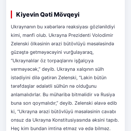
Kiyevin Qəti Mövqeyi
Ukraynanın bu xəbərlərə reaksiyası gözlənildiyi
kimi, mənfi olub. Ukrayna Prezidenti Volodimir
Zelenski ölkəsinin ərazi bütövlüyü məsələsində
güzəştə getməyəcəyini vurğulayaraq,
“Ukraynalılar öz torpaqlarını işğalçıya
verməyəcək,” deyib. Ukrayna xalqının sülh
istədiyini dilə gətirən Zelenski, “Lakin bütün
tərəfdaşlar ədalətli sülhün nə olduğunu
anlamalıdırlar. Bu müharibə bitməlidir və Rusiya
buna son qoymalıdır,” deyib. Zelenski əlavə edib
ki, “Ukrayna ərazi bütövlüyü məsələsinin cavabı
onsuz da Ukrayna Konstitusiyasında əksini tapıb.
Heç kim bundan imtina etməz və edə bilməz.