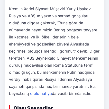
Kremlin Xarici Siyasət Müşaviri Yuriy Uşakov
Rusiya və ABŞ-ın yaxın və sərhəd qonşuları
olduğuna diqqət çəkərək, “Buna görə də
nümayəndə heyətimizin Bering boğazını təyyarə
ilə keçməsi və iki ölkə liderlərinin belə
əhəmiyyətli və gözlənilən zirvəni Alyaskada
keçirməsi olduqca məntiqli görünür,” deyib. Digər
tərəfdən, ABŞ Beynəlxalq Cinayət Məhkəməsinin
quruluş müqaviləsi olan Roma Statutuna tərəf
olmadığı üçün, bu məhkəmənin Putin haqqında
verdiyi həbs qərarı Rusiya liderinin Alyaskaya
səyahəti qarşısında heç bir maneə yaratmır. Bu,
beynəlxalq
diplomatiya
da vacib bir nüansdır.
Olası Ssenarilər