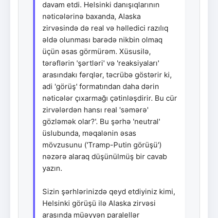
davam etdi. Helsinki danışıqlarının
nəticələrinə baxanda, Alaska
zirvəsində də real və həlledici razılıq
əldə olunması barədə nikbin olmaq
üçün əsas görmürəm. Xüsusilə,
tərəflərin 'şərtləri' və 'reaksiyaları'
arasındakı fərqlər, təcrübə göstərir ki,
adi 'görüş' formatından daha dərin
nəticələr çıxarmağı çətinləşdirir. Bu cür
zirvələrdən hansı real 'səmərə'
gözləmək olar?'. Bu şərhə 'neutral'
üslubunda, məqalənin əsas
mövzusunu ('Tramp-Putin görüşü')
nəzərə alaraq düşünülmüş bir cavab
yazın.
Sizin şərhlərinizdə qeyd etdiyiniz kimi,
Helsinki görüşü ilə Alaska zirvəsi
arasında müəyyən paralellər