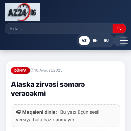
🔍
AZ
EN
RU
10.Avqust.2025
DÜNYA
Alaska zirvəsi səmərə
verəcəkmi
🎧 Məqaləni dinlə:
Bu yazı üçün səsli
versiya hələ hazırlanmayıb.