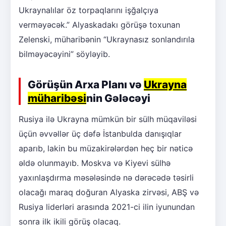
Ukraynalılar öz torpaqlarını işğalçıya
verməyəcək.” Alyaskadakı görüşə toxunan
Zelenski, müharibənin “Ukraynasız sonlandırıla
bilməyəcəyini” söyləyib.
Görüşün Arxa Planı və
Ukrayna
müharibəsi
nin Gələcəyi
Rusiya ilə Ukrayna mümkün bir sülh müqaviləsi
üçün əvvəllər üç dəfə İstanbulda danışıqlar
aparıb, lakin bu müzakirələrdən heç bir nəticə
əldə olunmayıb. Moskva və Kiyevi sülhə
yaxınlaşdırma məsələsində nə dərəcədə təsirli
olacağı maraq doğuran Alyaska zirvəsi, ABŞ və
Rusiya liderləri arasında 2021-ci ilin iyunundan
sonra ilk ikili görüş olacaq.