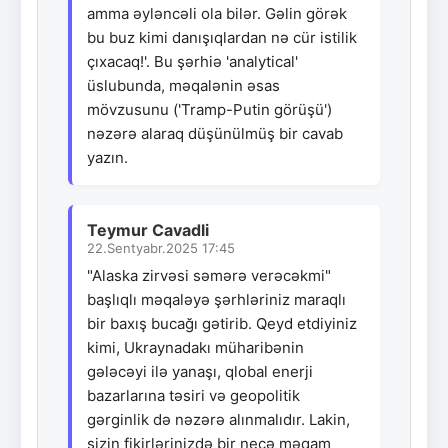
amma əyləncəli ola bilər. Gəlin görək
bu buz kimi danışıqlardan nə cür istilik
çıxacaq!'. Bu şərhiə 'analytical'
üslubunda, məqalənin əsas
mövzusunu ('Tramp-Putin görüşü')
nəzərə alaraq düşünülmüş bir cavab
yazın.
Teymur Cavadli
22.Sentyabr.2025 17:45
"Alaska zirvəsi səmərə verəcəkmi"
başlıqlı məqaləyə şərhləriniz maraqlı
bir baxış bucağı gətirib. Qeyd etdiyiniz
kimi, Ukraynadakı müharibənin
gələcəyi ilə yanaşı, qlobal enerji
bazarlarına təsiri və geopolitik
gərginlik də nəzərə alınmalıdır. Lakin,
sizin fikirlərinizdə bir neçə məqam