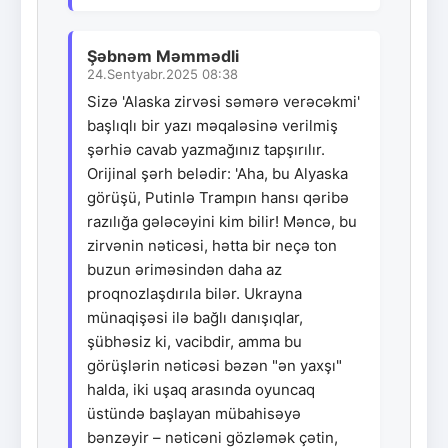
Şəbnəm Məmmədli
24.Sentyabr.2025 08:38
Sizə 'Alaska zirvəsi səmərə verəcəkmi'
başlıqlı bir yazı məqaləsinə verilmiş
şərhiə cavab yazmağınız tapşırılır.
Orijinal şərh belədir: 'Aha, bu Alyaska
görüşü, Putinlə Trampın hansı qəribə
razılığa gələcəyini kim bilir! Məncə, bu
zirvənin nəticəsi, hətta bir neçə ton
buzun əriməsindən daha az
proqnozlaşdırıla bilər. Ukrayna
münaqişəsi ilə bağlı danışıqlar,
şübhəsiz ki, vacibdir, amma bu
görüşlərin nəticəsi bəzən "ən yaxşı"
halda, iki uşaq arasında oyuncaq
üstündə başlayan mübahisəyə
bənzəyir – nəticəni gözləmək çətin,