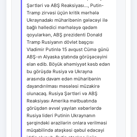
Şərtləri və ABŞ Reaksiyası..., Putin-
Tramp zirvəsi üçün kritik mərhələ
Ukraynadakı müharibənin gələcəyi ilə
bağlı həlledici mərhələyə qədəm
qoyularkən, ABŞ prezidenti Donald
Tramp Rusiyanın dövlət başçısı
Vladimir Putinlə 15 avqust Cümə günü
ABŞ-ın Alyaska ştatında görüşəcəyini
elan edib. Böyük əhəmiyyət kəsb edən
bu görüşdə Rusiya və Ukrayna
arasında davam edən müharibənin
dayandırılması məsələsi müzakirə
olunacaq. Rusiya Şərtləri və ABŞ
Reaksiyası Amerika mətbuatında
görüşdən əvvəl yayılan xəbərlərdə
Rusiya lideri Putinin Ukraynanın
şərqindəki ərazilərin onlara verilməsi
müqabilində atəşkəsi qəbul edəcəyi