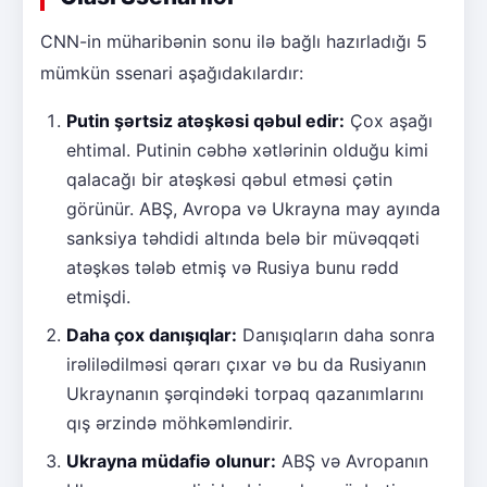
CNN-in müharibənin sonu ilə bağlı hazırladığı 5
mümkün ssenari aşağıdakılardır:
Putin şərtsiz atəşkəsi qəbul edir:
Çox aşağı
ehtimal. Putinin cəbhə xətlərinin olduğu kimi
qalacağı bir atəşkəsi qəbul etməsi çətin
görünür. ABŞ, Avropa və Ukrayna may ayında
sanksiya təhdidi altında belə bir müvəqqəti
atəşkəs tələb etmiş və Rusiya bunu rədd
etmişdi.
Daha çox danışıqlar:
Danışıqların daha sonra
irəlilədilməsi qərarı çıxar və bu da Rusiyanın
Ukraynanın şərqindəki torpaq qazanımlarını
qış ərzində möhkəmləndirir.
Ukrayna müdafiə olunur:
ABŞ və Avropanın