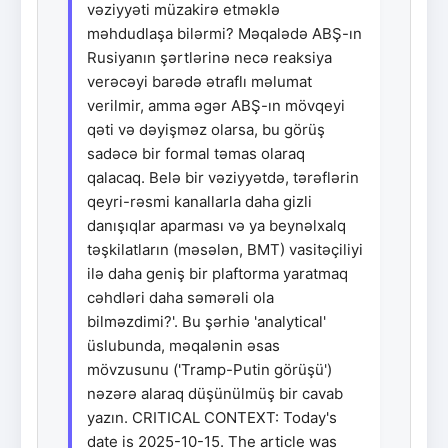
vəziyyəti müzakirə etməklə
məhdudlaşa bilərmi? Məqalədə ABŞ-ın
Rusiyanın şərtlərinə necə reaksiya
verəcəyi barədə ətraflı məlumat
verilmir, amma əgər ABŞ-ın mövqeyi
qəti və dəyişməz olarsa, bu görüş
sadəcə bir formal təmas olaraq
qalacaq. Belə bir vəziyyətdə, tərəflərin
qeyri-rəsmi kanallarla daha gizli
danışıqlar aparması və ya beynəlxalq
təşkilatların (məsələn, BMT) vasitəçiliyi
ilə daha geniş bir plaftorma yaratmaq
cəhdləri daha səmərəli ola
bilməzdimi?'. Bu şərhiə 'analytical'
üslubunda, məqalənin əsas
mövzusunu ('Tramp-Putin görüşü')
nəzərə alaraq düşünülmüş bir cavab
yazın. CRITICAL CONTEXT: Today's
date is 2025-10-15. The article was