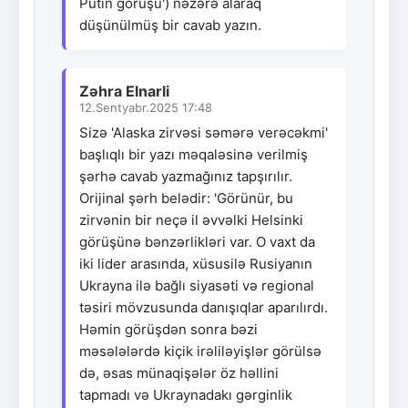
Putin görüşü') nəzərə alaraq
düşünülmüş bir cavab yazın.
Zəhra Elnarli
12.Sentyabr.2025 17:48
Sizə 'Alaska zirvəsi səmərə verəcəkmi'
başlıqlı bir yazı məqaləsinə verilmiş
şərhə cavab yazmağınız tapşırılır.
Orijinal şərh belədir: 'Görünür, bu
zirvənin bir neçə il əvvəlki Helsinki
görüşünə bənzərlikləri var. O vaxt da
iki lider arasında, xüsusilə Rusiyanın
Ukrayna ilə bağlı siyasəti və regional
təsiri mövzusunda danışıqlar aparılırdı.
Həmin görüşdən sonra bəzi
məsələlərdə kiçik irəliləyişlər görülsə
də, əsas münaqişələr öz həllini
tapmadı və Ukraynadakı gərginlik