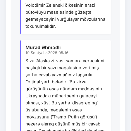
Volodimir Zelenski ölkəsinin ərazi
bütövlüyü məsələsində güzəştə
getməyəcəyini vurğulayar mövzularına
toxunulmalıdır.
Murad Əhmədli
19.Sentyabr.2025 05:16
Sizə 'Alaska zirvəsi səmərə verəcəkmi'
başlıqlı bir yazı məqaləsinə verilmiş
şərhə cavab yazmağınız tapşırılır.
Orijinal şərh belədir: 'Bu zirvə
görüşünün əsas gündəm maddəsinin
Ukraynadakı müharibənin gələcəyi
olması, xüs'. Bu şərhə 'disagreeing'
üslubunda, məqalənin əsas
mövzusunu ('Tramp-Putin görüşü')
nəzərə alaraq düşünülmüş bir cavab
yazın. Cavabınızda bu fikirləri də əlavə