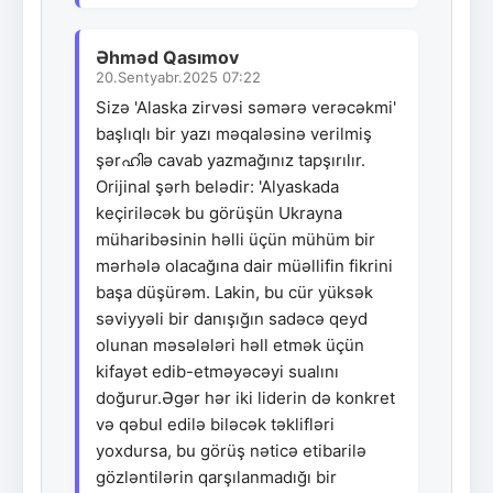
Əhməd Qasımov
20.Sentyabr.2025 07:22
Sizə 'Alaska zirvəsi səmərə verəcəkmi'
başlıqlı bir yazı məqaləsinə verilmiş
şərഹിə cavab yazmağınız tapşırılır.
Orijinal şərh belədir: 'Alyaskada
keçiriləcək bu görüşün Ukrayna
müharibəsinin həlli üçün mühüm bir
mərhələ olacağına dair müəllifin fikrini
başa düşürəm. Lakin, bu cür yüksək
səviyyəli bir danışığın sadəcə qeyd
olunan məsələləri həll etmək üçün
kifayət edib-etməyəcəyi sualını
doğurur.Əgər hər iki liderin də konkret
və qəbul edilə biləcək təklifləri
yoxdursa, bu görüş nəticə etibarilə
gözləntilərin qarşılanmadığı bir