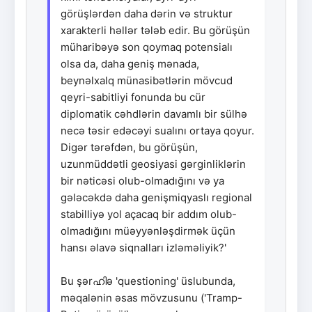
görüşlərdən daha dərin və struktur
xarakterli həllər tələb edir. Bu görüşün
müharibəyə son qoymaq potensialı
olsa da, daha geniş mənada,
beynəlxalq münasibətlərin mövcud
qeyri-sabitliyi fonunda bu cür
diplomatik cəhdlərin davamlı bir sülhə
necə təsir edəcəyi sualını ortaya qoyur.
Digər tərəfdən, bu görüşün,
uzunmüddətli geosiyasi gərginliklərin
bir nəticəsi olub-olmadığını və ya
gələcəkdə daha genişmiqyaslı regional
stabilliyə yol açacaq bir addım olub-
olmadığını müəyyənləşdirmək üçün
hansı əlavə siqnalları izləməliyik?'
Bu şərഹിə 'questioning' üslubunda,
məqalənin əsas mövzusunu ('Tramp-