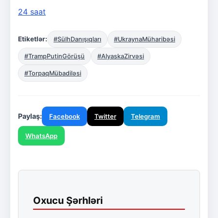
24 saat
Etiketlər:
#SülhDanışıqları
#UkraynaMüharibəsi
#TrampPutinGörüşü
#AlyaskaZirvəsi
#TorpaqMübadiləsi
Paylaş:
Facebook
Twitter
Telegram
WhatsApp
Oxucu Şərhləri