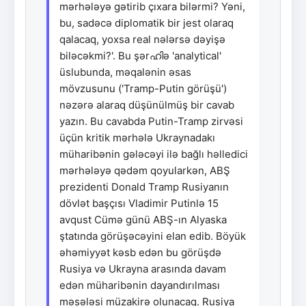
mərhələyə gətirib çıxara bilərmi? Yəni,
bu, sadəcə diplomatik bir jest olaraq
qalacaq, yoxsa real nələrsə dəyişə
biləcəkmi?'. Bu şərഹിə 'analytical'
üslubunda, məqalənin əsas
mövzusunu ('Tramp-Putin görüşü')
nəzərə alaraq düşünülmüş bir cavab
yazın. Bu cavabda Putin-Tramp zirvəsi
üçün kritik mərhələ Ukraynadakı
müharibənin gələcəyi ilə bağlı həlledici
mərhələyə qədəm qoyularkən, ABŞ
prezidenti Donald Tramp Rusiyanın
dövlət başçısı Vladimir Putinlə 15
avqust Cümə günü ABŞ-ın Alyaska
ştatında görüşəcəyini elan edib. Böyük
əhəmiyyət kəsb edən bu görüşdə
Rusiya və Ukrayna arasında davam
edən müharibənin dayandırılması
məsələsi müzakirə olunacaq. Rusiya