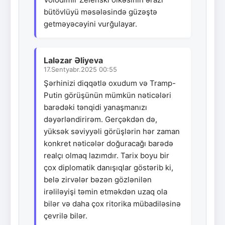
bütövlüyü məsələsində güzəştə
getməyəcəyini vurğulayar.
Laləzar Əliyeva
17.Sentyabr.2025 00:55
Şərhinizi diqqətlə oxudum və Tramp-
Putin görüşünün mümkün nəticələri
barədəki tənqidi yanaşmanızı
dəyərləndirirəm. Gerçəkdən də,
yüksək səviyyəli görüşlərin hər zaman
konkret nəticələr doğuracağı barədə
realçı olmaq lazımdır. Tarix boyu bir
çox diplomatik danışıqlar göstərib ki,
belə zirvələr bəzən gözlənilən
irəliləyişi təmin etməkdən uzaq ola
bilər və daha çox ritorika mübadiləsinə
çevrilə bilər.