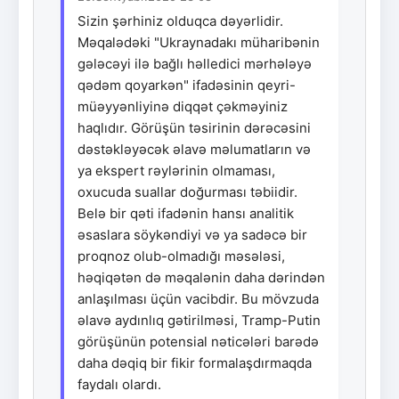
Sizin şərhiniz olduqca dəyərlidir.
Məqalədəki "Ukraynadakı müharibənin
gələcəyi ilə bağlı həlledici mərhələyə
qədəm qoyarkən" ifadəsinin qeyri-
müəyyənliyinə diqqət çəkməyiniz
haqlıdır. Görüşün təsirinin dərəcəsini
dəstəkləyəcək əlavə məlumatların və
ya ekspert rəylərinin olmaması,
oxucuda suallar doğurması təbiidir.
Belə bir qəti ifadənin hansı analitik
əsaslara söykəndiyi və ya sadəcə bir
proqnoz olub-olmadığı məsələsi,
həqiqətən də məqalənin daha dərindən
anlaşılması üçün vacibdir. Bu mövzuda
əlavə aydınlıq gətirilməsi, Tramp-Putin
görüşünün potensial nəticələri barədə
daha dəqiq bir fikir formalaşdırmaqda
faydalı olardı.