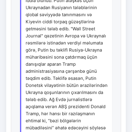
iddia olunub. Putin atəşkəs üçün
Ukraynadan Rusiyanın tələblərinin
qlobal səviyyədə tanınmasını və
Kiyevin ciddi torpaq güzəştlərinə
getməsini tələb edib. "Wall Street
Journal" qəzetinin Avropa və Ukraynalı
rəsmilərə istinadən verdiyi məlumata
görə, Putin bu təklifi Rusiya-Ukrayna
müharibəsini sona çatdırmaq üçün
danışıqlar aparan Tramp
administrasiyasına çərşənbə günü
təqdim edib. Təklifə əsasən, Putin
Donetsk vilayətinin bütün ərazilərindən
Ukrayna qoşunlarının çıxarılmasını da
tələb edib. Ağ Evdə jurnalistlərə
açıqlama verən ABŞ prezidenti Donald
Tramp, hər hansı bir razılaşmanın
ehtimal ki, “bəzi bölgələrin
mübadiləsini” əhatə edəcəyini söyləsə