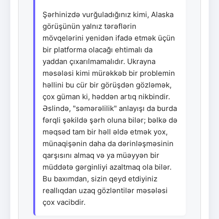
Şərhinizdə vurğuladığınız kimi, Alaska
görüşünün yalnız tərəflərin
mövqelərini yenidən ifadə etmək üçün
bir platforma olacağı ehtimalı da
yaddan çıxarılmamalıdır. Ukrayna
məsələsi kimi mürəkkəb bir problemin
həllini bu cür bir görüşdən gözləmək,
çox güman ki, həddən artıq nikbindir.
Əslində, "səmərəlilik" anlayışı da burda
fərqli şəkildə şərh oluna bilər; bəlkə də
məqsəd tam bir həll əldə etmək yox,
münaqişənin daha da dərinləşməsinin
qarşısını almaq və ya müəyyən bir
müddətə gərginliyi azaltmaq ola bilər.
Bu baxımdan, sizin qeyd etdiyiniz
reallıqdan uzaq gözləntilər məsələsi
çox vacibdir.