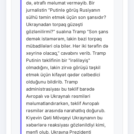
də, ətraflı məlumat verməyib. Bir
jurnalistin “Putinlə görüş Rusiyanın
sülhü təmin etmək üçün son şansıdır?
Ukraynadan torpaq güzəşti
gözlənilirmi?” sualına Tramp “Son şans
demək istəmərəm, lakin bəzi torpaq
mübadilələri ola bilər. Hər iki tərəfin də
xeyrinə olacaq,” cavabını verib. Tramp
Putinin təklifinin bir "irəliləyiş"
olmadığını, lakin zirvə görüşü təşkil
etmək üçün kifayət qədər cəlbedici
olduğunu bildirib. Tramp
administrasiyası bu təklif barədə
Avropalı və Ukraynalı rəsmiləri
məlumatlandırarkən, təklif Avropalı
rəsmilər arasında narahatlıq doğurub.
Kiyevin Qəti Mövqeyi Ukraynanın bu
xəbərlərə reaksiyası gözlənildiyi kimi,
mənfi olub. Ukrayna Prezidenti