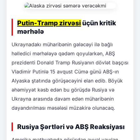
Putin-Tramp zirvəsi
üçün kritik
mərhələ
Ukraynadakı müharibənin gələcəyi ilə bağlı
həlledici mərhələyə qədəm qoyularkən, ABŞ
prezidenti Donald Tramp Rusiyanın dövlət başçısı
Vladimir Putinlə 15 avqust Cümə günü ABŞ-ın
Alyaska ştatında görüşəcəyini elan edib. Böyük
əhəmiyyət kəsb edən bu görüşdə Rusiya və
Ukrayna arasında davam edən müharibənin
dayandırılması məsələsi müzakirə olunacaq.
Rusiya Şərtləri və ABŞ Reaksiyası
Amerika mətbuatında görüşdən əvvəl yayılan