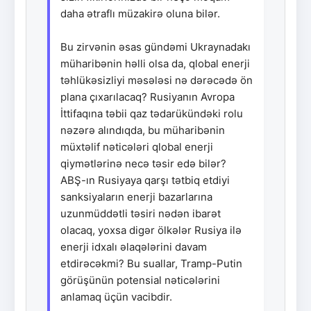
daha ətraflı müzakirə oluna bilər.
Bu zirvənin əsas gündəmi Ukraynadakı
müharibənin həlli olsa da, qlobal enerji
təhlükəsizliyi məsələsi nə dərəcədə ön
plana çıxarılacaq? Rusiyanın Avropa
İttifaqına təbii qaz tədarükündəki rolu
nəzərə alındıqda, bu müharibənin
müxtəlif nəticələri qlobal enerji
qiymətlərinə necə təsir edə bilər?
ABŞ-ın Rusiyaya qarşı tətbiq etdiyi
sanksiyaların enerji bazarlarına
uzunmüddətli təsiri nədən ibarət
olacaq, yoxsa digər ölkələr Rusiya ilə
enerji idxalı əlaqələrini davam
etdirəcəkmi? Bu suallar, Tramp-Putin
görüşünün potensial nəticələrini
anlamaq üçün vacibdir.