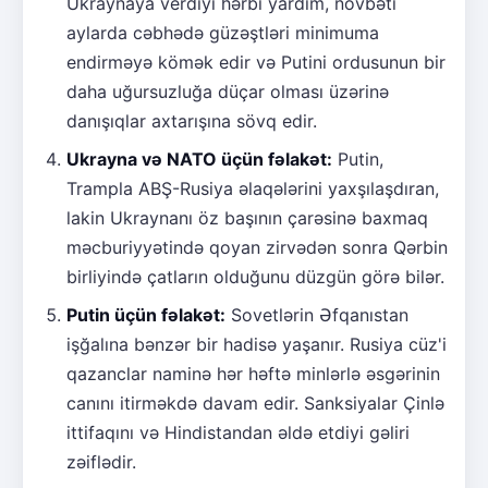
Ukraynaya verdiyi hərbi yardım, növbəti
aylarda cəbhədə güzəştləri minimuma
endirməyə kömək edir və Putini ordusunun bir
daha uğursuzluğa düçar olması üzərinə
danışıqlar axtarışına sövq edir.
Ukrayna və NATO üçün fəlakət:
Putin,
Trampla ABŞ-Rusiya əlaqələrini yaxşılaşdıran,
lakin Ukraynanı öz başının çarəsinə baxmaq
məcburiyyətində qoyan zirvədən sonra Qərbin
birliyində çatların olduğunu düzgün görə bilər.
Putin üçün fəlakət:
Sovetlərin Əfqanıstan
işğalına bənzər bir hadisə yaşanır. Rusiya cüz'i
qazanclar naminə hər həftə minlərlə əsgərinin
canını itirməkdə davam edir. Sanksiyalar Çinlə
ittifaqını və Hindistandan əldə etdiyi gəliri
zəiflədir.