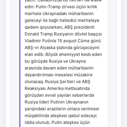
edin: Putin-Tramp zirvəsi üçün kritik
mərhələ Ukraynadakı müharibənin
gələcəyi ilə bağlı həlledici mərhələyə
qədəm qoyularkən, ABŞ prezidenti
Donald Tramp Rusiyanın dövlət başçısı
Vladimir Putinlə 15 avqust Cümə günü
ABŞ-ın Alyaska ştatında görüşəcəyini
elan edib. Böyük əhəmiyyət kəsb edən
bu görüşdə Rusiya və Ukrayna
arasında davam edən müharibənin
dayandırılması məsələsi müzakirə
olunacaq. Rusiya Şərtləri və ABŞ
Reaksiyası Amerika mətbuatında
görüşdən əvvəl yayılan xəbərlərdə
Rusiya lideri Putinin Ukraynanın
şərqindəki ərazilərin onlara verilməsi
müqabilində atəşkəsi qəbul edəcəyi
iddia olunub. Putin atəşkəs üçün