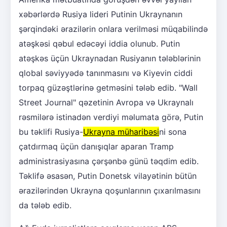
xəbərlərdə Rusiya lideri Putinin Ukraynanın
şərqindəki ərazilərin onlara verilməsi müqabilində
atəşkəsi qəbul edəcəyi iddia olunub. Putin
atəşkəs üçün Ukraynadan Rusiyanın tələblərinin
qlobal səviyyədə tanınmasını və Kiyevin ciddi
torpaq güzəştlərinə getməsini tələb edib. "Wall
Street Journal" qəzetinin Avropa və Ukraynalı
rəsmilərə istinadən verdiyi məlumata görə, Putin
bu təklifi Rusiya-
Ukrayna müharibəsi
ni sona
çatdırmaq üçün danışıqlar aparan Tramp
administrasiyasına çərşənbə günü təqdim edib.
Təklifə əsasən, Putin Donetsk vilayətinin bütün
ərazilərindən Ukrayna qoşunlarının çıxarılmasını
da tələb edib.