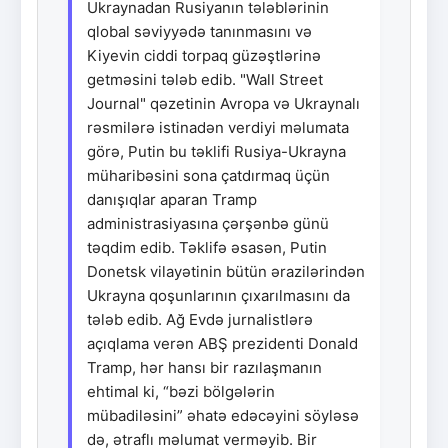
Ukraynadan Rusiyanın tələblərinin
qlobal səviyyədə tanınmasını və
Kiyevin ciddi torpaq güzəştlərinə
getməsini tələb edib. "Wall Street
Journal" qəzetinin Avropa və Ukraynalı
rəsmilərə istinadən verdiyi məlumata
görə, Putin bu təklifi Rusiya-Ukrayna
müharibəsini sona çatdırmaq üçün
danışıqlar aparan Tramp
administrasiyasına çərşənbə günü
təqdim edib. Təklifə əsasən, Putin
Donetsk vilayətinin bütün ərazilərindən
Ukrayna qoşunlarının çıxarılmasını da
tələb edib. Ağ Evdə jurnalistlərə
açıqlama verən ABŞ prezidenti Donald
Tramp, hər hansı bir razılaşmanın
ehtimal ki, “bəzi bölgələrin
mübadiləsini” əhatə edəcəyini söyləsə
də, ətraflı məlumat verməyib. Bir