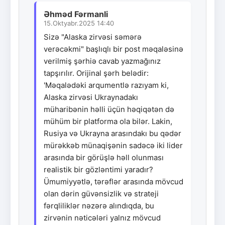
Əhməd Fərmanli
15.Oktyabr.2025 14:40
Sizə "Alaska zirvəsi səmərə
verəcəkmi" başlıqlı bir post məqaləsinə
verilmiş şərhiə cavab yazmağınız
tapşırılır. Orijinal şərh belədir:
'Məqalədəki arqumentlə razıyam ki,
Alaska zirvəsi Ukraynadakı
müharibənin həlli üçün həqiqətən də
mühüm bir platforma ola bilər. Lakin,
Rusiya və Ukrayna arasındakı bu qədər
mürəkkəb münaqişənin sadəcə iki lider
arasında bir görüşlə həll olunması
realistik bir gözləntimi yaradır?
Ümumiyyətlə, tərəflər arasında mövcud
olan dərin güvənsizlik və strateji
fərqliliklər nəzərə alındıqda, bu
zirvənin nəticələri yalnız mövcud