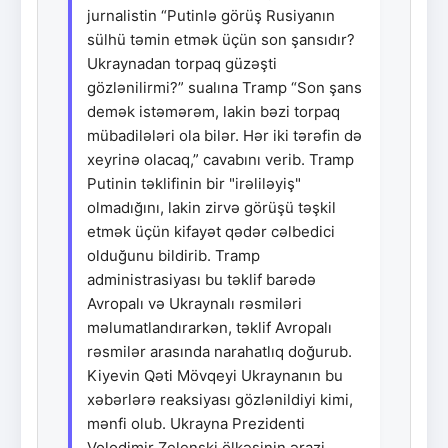
jurnalistin “Putinlə görüş Rusiyanın
sülhü təmin etmək üçün son şansıdır?
Ukraynadan torpaq güzəşti
gözlənilirmi?” sualına Tramp “Son şans
demək istəmərəm, lakin bəzi torpaq
mübadilələri ola bilər. Hər iki tərəfin də
xeyrinə olacaq,” cavabını verib. Tramp
Putinin təklifinin bir "irəliləyiş"
olmadığını, lakin zirvə görüşü təşkil
etmək üçün kifayət qədər cəlbedici
olduğunu bildirib. Tramp
administrasiyası bu təklif barədə
Avropalı və Ukraynalı rəsmiləri
məlumatlandırarkən, təklif Avropalı
rəsmilər arasında narahatlıq doğurub.
Kiyevin Qəti Mövqeyi Ukraynanın bu
xəbərlərə reaksiyası gözlənildiyi kimi,
mənfi olub. Ukrayna Prezidenti
Volodimir Zelenski ölkəsinin ərazi