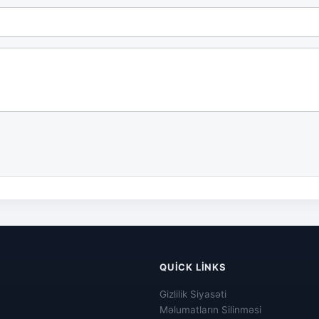
QUICK LINKS
Gizlilik Siyasəti
Məlumatların Silinməsi