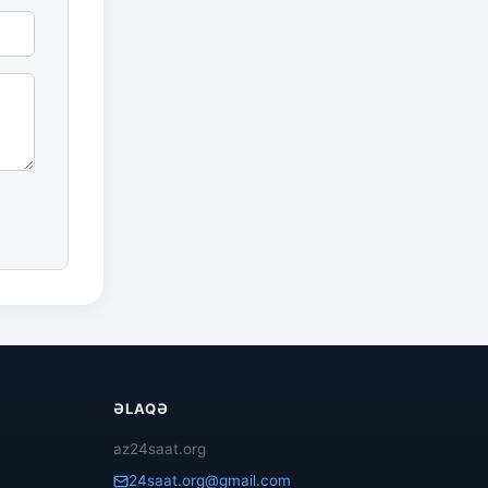
ƏLAQƏ
az24saat.org
24saat.org@gmail.com