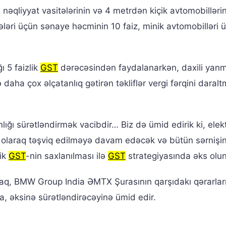
i nəqliyyat vasitələrinin və 4 metrdən kiçik avtomobillərin
itələri üçün sənaye həcminin 10 faiz, minik avtomobilləri 
ı 5 faizlik
GST
dərəcəsindən faydalanarkən, daxili yan
 daha çox əlçatanlıq gətirən təkliflər vergi fərqini daral
nlığı sürətləndirmək vacibdir… Biz də ümid edirik ki, elekt
t olaraq təşviq edilməyə davam edəcək və bütün sərnişi
lik
GST
-nin saxlanılması ilə
GST
strategiyasında əks olu
raq, BMW Group India ƏMTX Şurasının qarşıdakı qərarlar
, əksinə sürətləndirəcəyinə ümid edir.