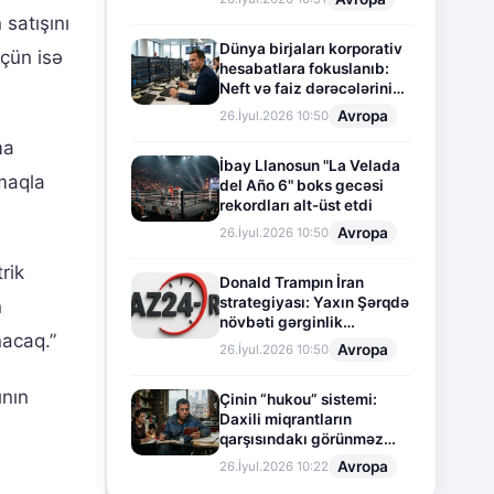
 satışını
Dünya birjaları korporativ
üçün isə
hesabatlara fokuslanıb:
Neft və faiz dərəcələrinin
təsiri altında cari vəziyyət
Avropa
26.İyul.2026 10:50
ma
İbay Llanosun "La Velada
tmaqla
del Año 6" boks gecəsi
rekordları alt-üst etdi
Avropa
26.İyul.2026 10:50
rik
Donald Trampın İran
strategiyası: Yaxın Şərqdə
n
növbəti gərginlik
nacaq.”
mərhələsi
Avropa
26.İyul.2026 10:50
ının
Çinin “hukou” sistemi:
Daxili miqrantların
qarşısındakı görünməz
sədd
Avropa
26.İyul.2026 10:22