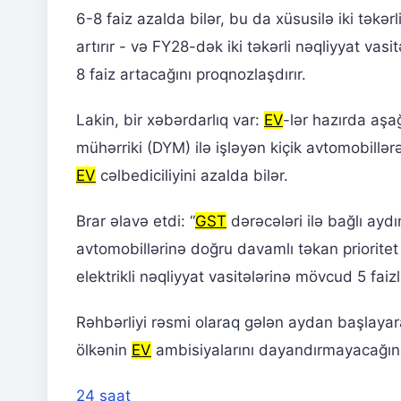
6-8 faiz azalda bilər, bu da xüsusilə iki təkərl
artırır - və FY28-dək iki təkərli nəqliyyat vas
8 faiz artacağını proqnozlaşdırır.
Lakin, bir xəbərdarlıq var:
EV
-lər hazırda aşağ
mühərriki (DYM) ilə işləyən kiçik avtomobillərə
EV
cəlbediciliyini azalda bilər.
Brar əlavə etdi: “
GST
dərəcələri ilə bağlı aydı
avtomobillərinə doğru davamlı təkan priorite
elektrikli nəqliyyat vasitələrinə mövcud 5 faiz
Rəhbərliyi rəsmi olaraq gələn aydan başlaya
ölkənin
EV
ambisiyalarını dayandırmayacağına
24 saat