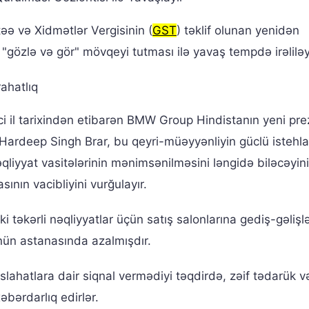
ə və Xidmətlər Vergisinin (
GST
) təklif olunan yenidən
 "gözlə və gör" mövqeyi tutması ilə yavaş tempdə irəliləy
ahatlıq
i il tarixindən etibarən BMW Group Hindistanın yeni pre
k Hardeep Singh Brar, bu qeyri-müəyyənliyin güclü istehla
əqliyyat vasitələrinin mənimsənilməsini ləngidə biləcəyini b
ının vacibliyini vurğulayır.
i təkərli nəqliyyatlar üçün satış salonlarına gediş-gəlişl
n astanasında azalmışdır.
 islahatlara dair siqnal vermədiyi təqdirdə, zəif tədarük v
əbərdarlıq edirlər.