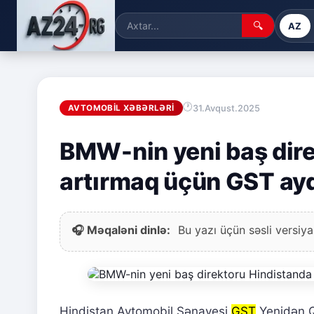
🔍
AZ
31.Avqust.2025
AVTOMOBIL XƏBƏRLƏRI
BMW-nin yeni baş dire
artırmaq üçün GST aydı
🎧 Məqaləni dinlə:
Bu yazı üçün səsli versiya
Hindistan Avtomobil Sənayesi
GST
Yenidən Qu