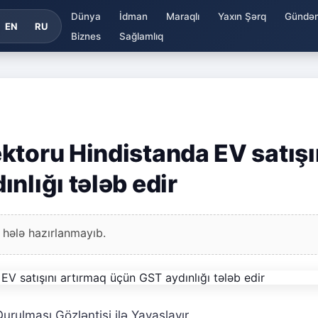
Dünya
İdman
Maraqlı
Yaxın Şərq
Gündə
EN
RU
Biznes
Sağlamlıq
ktoru Hindistanda EV satışı
nlığı tələb edir
 hələ hazırlanmayıb.
rulması Gözləntisi ilə Yavaşlayır