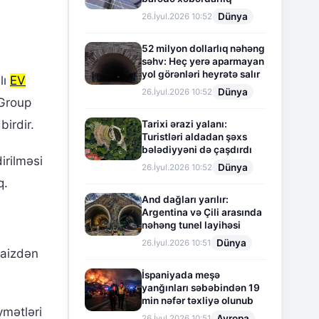
Dünya
26.İyul.2026 10:52
52 milyon dollarlıq nəhəng
səhv: Heç yerə aparmayan
yol görənləri heyrətə salır
lı
EV
Dünya
26.İyul.2026 10:52
 Group
birdir.
Tarixi ərazi yalanı:
Turistləri aldadan şəxs
bələdiyyəni də çaşdırdı
irilməsi
Dünya
26.İyul.2026 10:52
q.
And dağları yarılır:
Argentina və Çili arasında
nəhəng tunel layihəsi
Dünya
26.İyul.2026 10:51
faizdən
İspaniyada meşə
yanğınları səbəbindən 19
min nəfər təxliyə olunub
ymətləri
Avropa
26.İyul.2026 10:51