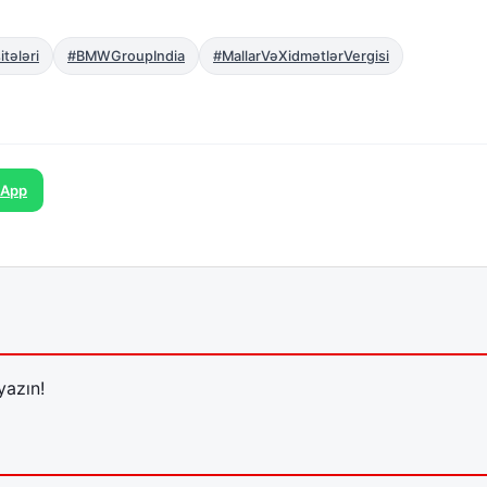
itələri
#BMWGroupIndia
#MallarVəXidmətlərVergisi
sApp
yazın!