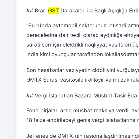
## Brar:
GST
Dərəcələri ilə Bağlı Açıqlığa Eht
“Bu rübdə avtomobil sektorunun iqtisadi art
dərəcələrinə dair təcili olaraq aydınlığa ehtiy
sürəti sərnişin elektrikli nəqliyyat vasitələri ü
India kimi oyunçular tərəfindən lokallaşdırmanı
Son hesabatlar vəziyyətin ciddiliyini vurğula
ƏMTX Şurası vasitəsilə irəliləyir və müzakirəl
## Vergi İslahatları Bazara Müsbət Təsir Edə 
Fond birjaları artıq müsbət reaksiya verdi: 
18 faizə endiriləcəyi geniş vergi islahatların
Jefferies də ƏMTX-nin rasionallaşdırılmasında 