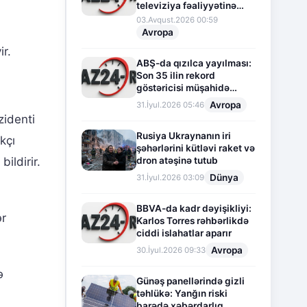
televiziya fəaliyyətinə
fasilə verir
03.Avqust.2026 00:59
Avropa
ir.
ABŞ-da qızılca yayılması:
Son 35 ilin rekord
göstəricisi müşahidə
olunur
Avropa
31.İyul.2026 05:46
zidenti
Rusiya Ukraynanın iri
kçı
şəhərlərini kütləvi raket və
dron atəşinə tutub
ildirir.
Dünya
31.İyul.2026 03:09
BBVA-da kadr dəyişikliyi:
ər
Karlos Torres rəhbərlikdə
ciddi islahatlar aparır
Avropa
30.İyul.2026 09:33
ə
Günəş panellərində gizli
təhlükə: Yanğın riski
barədə xəbərdarlıq