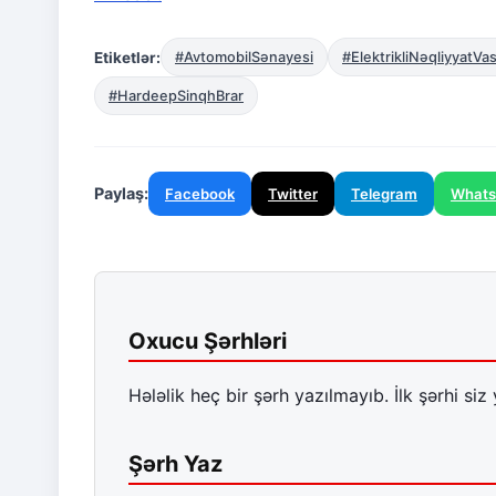
Etiketlər:
#AvtomobilSənayesi
#ElektrikliNəqliyyatVas
#HardeepSinqhBrar
Paylaş:
Facebook
Twitter
Telegram
What
Oxucu Şərhləri
Hələlik heç bir şərh yazılmayıb. İlk şərhi siz 
Şərh Yaz