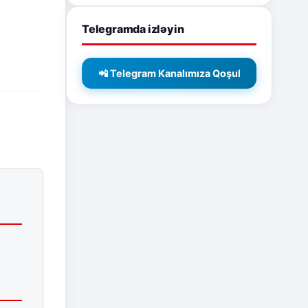
Telegramda izləyin
📲 Telegram Kanalımıza Qoşul