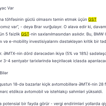
iyac Var
ıma töhfəsinin güclü olmasını təmin etmək üçün
GST
acımız var”, - deyə Brar vurğulayır. O əlavə edir ki, davam
çün 5 faizlik
GST
-nin saxlanılmasından asılıdır. Bu, BMW
 və e-mobility investisiyalarını dəstəkləyən kritik bir təd
yır. ƏMTX-nin dörd dərəcədən ikiyə (5% və 18%) sadələşd
ər 3-4 sentyabr tarixlərində keçiriləcək iclasda aparılaca
Bilər
avqustun 18-də bazarlar kiçik avtomobillərə ƏMTX-nin 28 
a mərc etdikcə avtomobil və istehlakçı səhmləri yüksəldi.
potensial bir fayda görür - vergi endirimləri yollarda qi