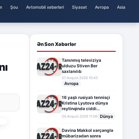
m
Şou
Avtomobil xəbərləri
Siyasət
Avropa
Asia
Ən Son Xəbərlər
Tanınmış televiziya
nı
ulduzu Stiven Ber
saxlanılıb
07.Avqust.2026 10:43
Avropa
16 yaşlı rusiyalı tennisçi
Kristina Lyutova dünya
reytinqində ciddi
irəliləyişə imza atdı
Dünya
04.Avqust.2026 11:06
Davina Makkol xərçənglə
mübarizədən sonra