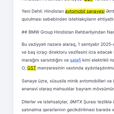
Yeni Dehli: Hindistan
avtomobil sənayesi
Əmtə
qurulması səbəbindən istehlakçıların ehtiyatlı
## BMW Group Hindistan Rəhbərliyindən Nar
Bu vəziyyəti nəzərə alaraq, 1 sentyabr 2025-c
və baş icraçı direktoru vəzifəsini icra edəcə
marağını sarsıtdığını və
sələfi
kimi elektrikli n
O,
GST
mənzərəsinin vaxtında aydınlaşdırılmas
Sənaye üzrə, xüsusilə minik avtomobilləri və ik
ənənəvi olaraq məhsuldar bayram mövsümünü
Dilerlər və istehsalçılar, ƏMTX Şurası tezliklə
satınalma qərarlarının gecikdirilməsi barədə x