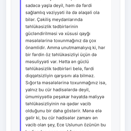
sadəcə yaşla deyil, həm də fərdi
sağlamlıq vəziyyəti ilə də əlaqəli ola
bilər. Çəkiliş meydanlarında
təhlükəsizlik tədbirlərinin
gücləndirilməsi və xüsusi qayğı
məsələlərinə toxunmağınız da çox
önəmlidir. Amma unutmamalıyıq ki, hər
bir fərdin öz təhlükəsizliyi üçün də
məsuliyyəti var. Hətta ən güclü
təhlükəsizlik tədbirləri belə, fərdi
diqqətsizliyin qarşısını ala bilməz.
Sığorta məsələlərinə toxunmağınız isə,
yalnız bu cür hadisələrdə deyil,
ümumiyyətlə peşəkar həyatda maliyyə
təhlükəsizliyinin nə qədər vacib
olduğunu bir daha göstərir. Mənə elə
gəlir ki, bu cür hadisələr zamanı ən
vacib olan şey, Ece Uslunun özünün bu