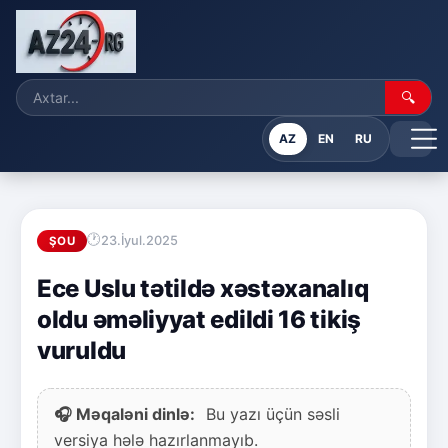
🔍
AZ
EN
RU
23.İyul.2025
ŞOU
Ece Uslu tətildə xəstəxanalıq
oldu əməliyyat edildi 16 tikiş
vuruldu
🎧 Məqaləni dinlə:
Bu yazı üçün səsli
versiya hələ hazırlanmayıb.