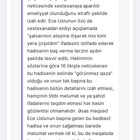
nəticəsində xəstəxanaya aparılıb
əməliyyat olunduğunu ətraflı şəkildə
izah edir. Ece Uslunun özü də
xəstəxanadan etdiyi açıqlamada
"şalvarımın ətəyinə ilişərək mix kimi
yerə çırpıldım" ifadəsini istifadə edərək
hadisənin baş vermə tərzini aydın
şəkildə təsvir edib. Həkiminin
sözlərinə görə 16 tikişlə nəticələnən
bu hadisənin əslində "görünməz qəza"
olduğu və onun tək başına bu
hadisənin bütün detallarını izah etməsi,
həmçinin tibbi məlumat və ya şahid
ifadələrini təqdim etməsi hər kəsin
gözləntisi olmamalıdır. Əsas məqsəd
Ece Uslunun başına gələn bu bədbəxt
hadisə və onun sağalması barədə
məlumat vermək idi ki, bu da məqalədə