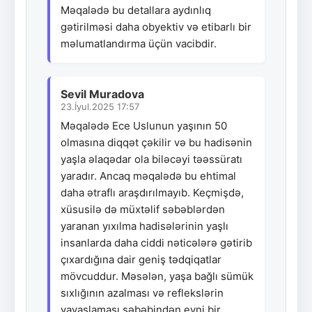
Məqalədə bu detallara aydınlıq
gətirilməsi daha obyektiv və etibarlı bir
məlumatlandırma üçün vacibdir.
Sevil Muradova
23.İyul.2025 17:57
Məqalədə Ece Uslunun yaşının 50
olmasına diqqət çəkilir və bu hadisənin
yaşla əlaqədar ola biləcəyi təəssüratı
yaradır. Ancaq məqalədə bu ehtimal
daha ətraflı araşdırılmayıb. Keçmişdə,
xüsusilə də müxtəlif səbəblərdən
yaranan yıxılma hadisələrinin yaşlı
insanlarda daha ciddi nəticələrə gətirib
çıxardığına dair geniş tədqiqatlar
mövcuddur. Məsələn, yaşa bağlı sümük
sıxlığının azalması və reflekslərin
yavaşlaması səbəbindən eyni bir