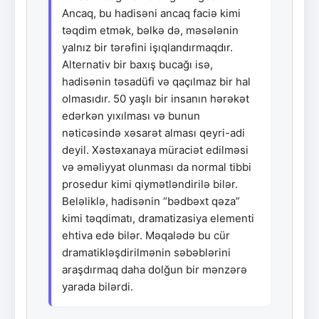
Ancaq, bu hadisəni ancaq faciə kimi
təqdim etmək, bəlkə də, məsələnin
yalnız bir tərəfini işıqlandırmaqdır.
Alternativ bir baxış bucağı isə,
hadisənin təsadüfi və qaçılmaz bir hal
olmasıdır. 50 yaşlı bir insanın hərəkət
edərkən yıxılması və bunun
nəticəsində xəsarət alması qeyri-adi
deyil. Xəstəxanaya müraciət edilməsi
və əməliyyat olunması da normal tibbi
prosedur kimi qiymətləndirilə bilər.
Beləliklə, hadisənin “bədbəxt qəza”
kimi təqdimatı, dramatizasiya elementi
ehtiva edə bilər. Məqalədə bu cür
dramatikləşdirilmənin səbəblərini
araşdırmaq daha dolğun bir mənzərə
yarada bilərdi.