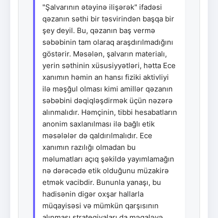
"Şalvarının ətəyinə ilişərək" ifadəsi
qəzanın səthi bir təsvirindən başqa bir
şey deyil. Bu, qəzanın baş vermə
səbəbinin tam olaraq araşdırılmadığını
göstərir. Məsələn, şalvarın materialı,
yerin səthinin xüsusiyyətləri, hətta Ece
xanımın həmin an hansı fiziki aktivliyi
ilə məşğul olması kimi amillər qəzanın
səbəbini dəqiqləşdirmək üçün nəzərə
alınmalıdır. Həmçinin, tibbi hesabatların
anonim saxlanılması ilə bağlı etik
məsələlər də qaldırılmalıdır. Ece
xanımın razılığı olmadan bu
məlumatları açıq şəkildə yayımlamağın
nə dərəcədə etik olduğunu müzakirə
etmək vacibdir. Bununla yanaşı, bu
hadisənin digər oxşar hallarla
müqayisəsi və mümkün qarşısının
alınması strategiyaları da məqaləyə