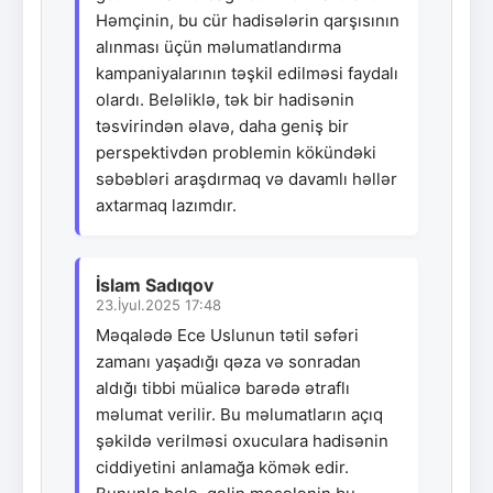
Həmçinin, bu cür hadisələrin qarşısının
alınması üçün məlumatlandırma
kampaniyalarının təşkil edilməsi faydalı
olardı. Beləliklə, tək bir hadisənin
təsvirindən əlavə, daha geniş bir
perspektivdən problemin kökündəki
səbəbləri araşdırmaq və davamlı həllər
axtarmaq lazımdır.
İslam Sadıqov
23.İyul.2025 17:48
Məqalədə Ece Uslunun tətil səfəri
zamanı yaşadığı qəza və sonradan
aldığı tibbi müalicə barədə ətraflı
məlumat verilir. Bu məlumatların açıq
şəkildə verilməsi oxuculara hadisənin
ciddiyetini anlamağa kömək edir.