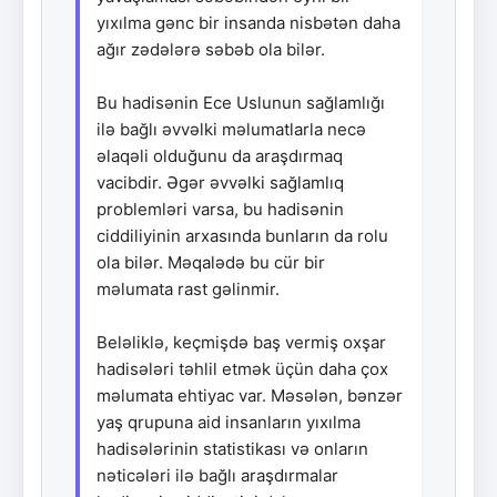
yıxılma gənc bir insanda nisbətən daha
ağır zədələrə səbəb ola bilər.
Bu hadisənin Ece Uslunun sağlamlığı
ilə bağlı əvvəlki məlumatlarla necə
əlaqəli olduğunu da araşdırmaq
vacibdir. Əgər əvvəlki sağlamlıq
problemləri varsa, bu hadisənin
ciddiliyinin arxasında bunların da rolu
ola bilər. Məqalədə bu cür bir
məlumata rast gəlinmir.
Beləliklə, keçmişdə baş vermiş oxşar
hadisələri təhlil etmək üçün daha çox
məlumata ehtiyac var. Məsələn, bənzər
yaş qrupuna aid insanların yıxılma
hadisələrinin statistikası və onların
nəticələri ilə bağlı araşdırmalar