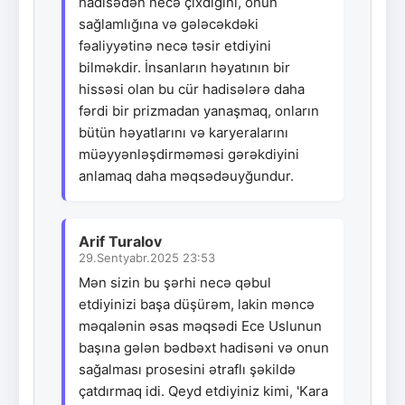
hadisədən necə çıxdığını, onun
sağlamlığına və gələcəkdəki
fəaliyyətinə necə təsir etdiyini
bilməkdir. İnsanların həyatının bir
hissəsi olan bu cür hadisələrə daha
fərdi bir prizmadan yanaşmaq, onların
bütün həyatlarını və karyeralarını
müəyyənləşdirməməsi gərəkdiyini
anlamaq daha məqsədəuyğundur.
Arif Turalov
29.Sentyabr.2025 23:53
Mən sizin bu şərhi necə qəbul
etdiyinizi başa düşürəm, lakin məncə
məqalənin əsas məqsədi Ece Uslunun
başına gələn bədbəxt hadisəni və onun
sağalması prosesini ətraflı şəkildə
çatdırmaq idi. Qeyd etdiyiniz kimi, 'Kara