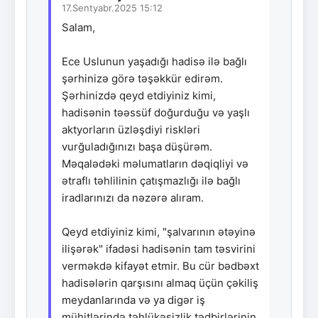
17.Sentyabr.2025 15:12
Salam,
Ece Uslunun yaşadığı hadisə ilə bağlı
şərhinizə görə təşəkkür edirəm.
Şərhinizdə qeyd etdiyiniz kimi,
hadisənin təəssüf doğurduğu və yaşlı
aktyorların üzləşdiyi riskləri
vurğuladığınızı başa düşürəm.
Məqalədəki məlumatların dəqiqliyi və
ətraflı təhlilinin çatışmazlığı ilə bağlı
iradlarınızı da nəzərə alıram.
Qeyd etdiyiniz kimi, "şalvarının ətəyinə
ilişərək" ifadəsi hadisənin tam təsvirini
verməkdə kifayət etmir. Bu cür bədbəxt
hadisələrin qarşısını almaq üçün çəkiliş
meydanlarında və ya digər iş
mühitlərində təhlükəsizlik tədbirlərinin