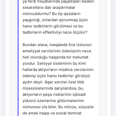
ya fərdi həyatlarında yaşadıqları bədəni
xəsarətlərə dair araşdırmalar
mövcuddurmu? Bu tip qəzaların
yaygınlığı, onlardan qorunmaq üçün
hansı tədbirlərin görülməsi və bu
tədbirlərin effektivliyi necə ölçülür?
Bundan əlavə, məqalədə Ece Uslunun
əməliyyat xərclərinin ödənişinin necə
həll olunduğu haqqında bir məlumat
yoxdur. Səhiyyə sisteminin bu kimi
hallarda aktyorların müalicə xərclərinin
ödənişi üçün hansı tədbirlər gördüyü
aydın deyil. Əgər xərclər özəl tibb
müəssisələrində qarşılanıbsa, bu,
aktyorların peşə risklərinin iqtisadi
yükünü üzərlərinə götürmələrinin
nümunəsi ola bilər. Bu mövzu, xüsusilə
də əmək haqqı və sosial təminat