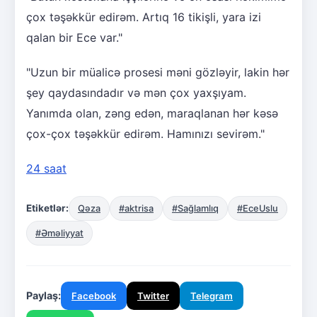
çox təşəkkür edirəm. Artıq 16 tikişli, yara izi
qalan bir Ece var."
"Uzun bir müalicə prosesi məni gözləyir, lakin hər
şey qaydasındadır və mən çox yaxşıyam.
Yanımda olan, zəng edən, maraqlanan hər kəsə
çox-çox təşəkkür edirəm. Hamınızı sevirəm."
24 saat
Etiketlər:
Qəza
#aktrisa
#Sağlamlıq
#EceUslu
#Əməliyyat
Paylaş:
Facebook
Twitter
Telegram