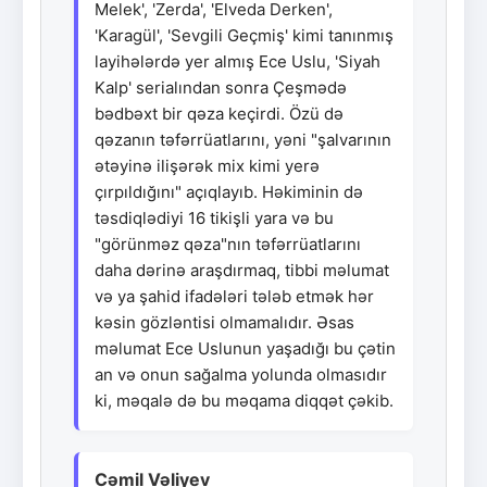
Melek', 'Zerda', 'Elveda Derken',
'Karagül', 'Sevgili Geçmiş' kimi tanınmış
layihələrdə yer almış Ece Uslu, 'Siyah
Kalp' serialından sonra Çeşmədə
bədbəxt bir qəza keçirdi. Özü də
qəzanın təfərrüatlarını, yəni "şalvarının
ətəyinə ilişərək mix kimi yerə
çırpıldığını" açıqlayıb. Həkiminin də
təsdiqlədiyi 16 tikişli yara və bu
"görünməz qəza"nın təfərrüatlarını
daha dərinə araşdırmaq, tibbi məlumat
və ya şahid ifadələri tələb etmək hər
kəsin gözləntisi olmamalıdır. Əsas
məlumat Ece Uslunun yaşadığı bu çətin
an və onun sağalma yolunda olmasıdır
ki, məqalə də bu məqama diqqət çəkib.
Cəmil Vəliyev