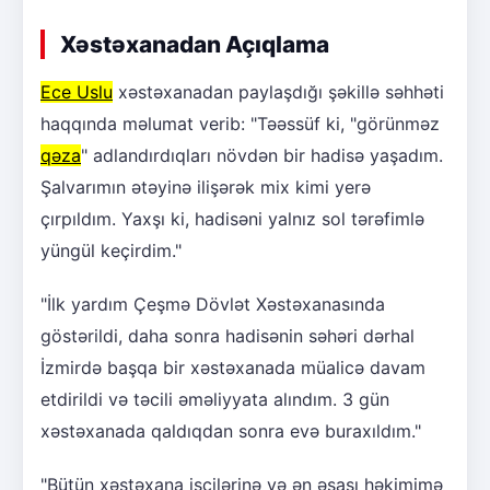
Xəstəxanadan Açıqlama
Ece Uslu
xəstəxanadan paylaşdığı şəkillə səhhəti
haqqında məlumat verib: "Təəssüf ki, "görünməz
qəza
" adlandırdıqları növdən bir hadisə yaşadım.
Şalvarımın ətəyinə ilişərək mix kimi yerə
çırpıldım. Yaxşı ki, hadisəni yalnız sol tərəfimlə
yüngül keçirdim."
"İlk yardım Çeşmə Dövlət Xəstəxanasında
göstərildi, daha sonra hadisənin səhəri dərhal
İzmirdə başqa bir xəstəxanada müalicə davam
etdirildi və təcili əməliyyata alındım. 3 gün
xəstəxanada qaldıqdan sonra evə buraxıldım."
"Bütün xəstəxana işçilərinə və ən əsası həkimimə