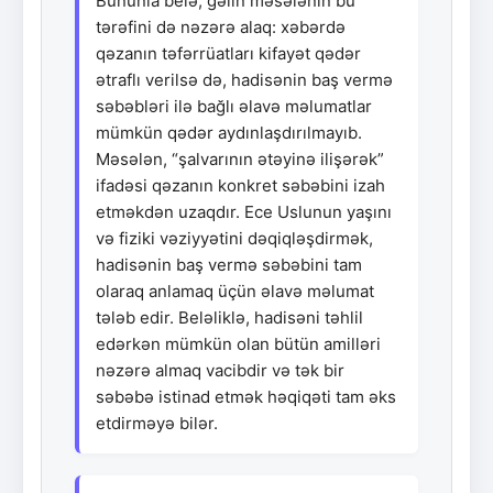
Bununla belə, gəlin məsələnin bu
tərəfini də nəzərə alaq: xəbərdə
qəzanın təfərrüatları kifayət qədər
ətraflı verilsə də, hadisənin baş vermə
səbəbləri ilə bağlı əlavə məlumatlar
mümkün qədər aydınlaşdırılmayıb.
Məsələn, “şalvarının ətəyinə ilişərək”
ifadəsi qəzanın konkret səbəbini izah
etməkdən uzaqdır. Ece Uslunun yaşını
və fiziki vəziyyətini dəqiqləşdirmək,
hadisənin baş vermə səbəbini tam
olaraq anlamaq üçün əlavə məlumat
tələb edir. Beləliklə, hadisəni təhlil
edərkən mümkün olan bütün amilləri
nəzərə almaq vacibdir və tək bir
səbəbə istinad etmək həqiqəti tam əks
etdirməyə bilər.