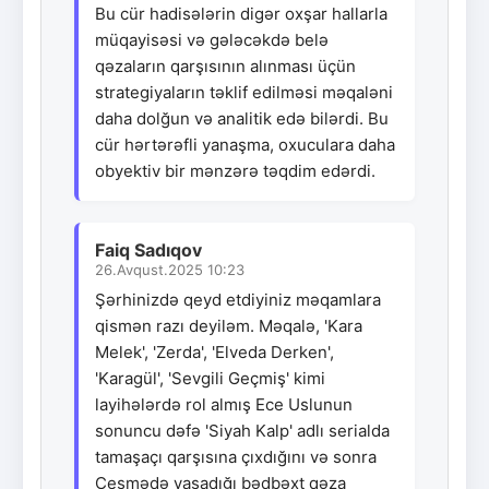
Bu cür hadisələrin digər oxşar hallarla
müqayisəsi və gələcəkdə belə
qəzaların qarşısının alınması üçün
strategiyaların təklif edilməsi məqaləni
daha dolğun və analitik edə bilərdi. Bu
cür hərtərəfli yanaşma, oxuculara daha
obyektiv bir mənzərə təqdim edərdi.
Faiq Sadıqov
26.Avqust.2025 10:23
Şərhinizdə qeyd etdiyiniz məqamlara
qismən razı deyiləm. Məqalə, 'Kara
Melek', 'Zerda', 'Elveda Derken',
'Karagül', 'Sevgili Geçmiş' kimi
layihələrdə rol almış Ece Uslunun
sonuncu dəfə 'Siyah Kalp' adlı serialda
tamaşaçı qarşısına çıxdığını və sonra
Çeşmədə yaşadığı bədbəxt qəza