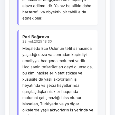
əlavə edilməlidir. Yalnız beləliklə daha
hərtərəfli və obyektiv bir təhlil əldə
etmək olar.
Pəri Bağırova
23.İyul.2025 18:30
Məqalədə Ece Uslunun tətil əsnasında
yaşadığı qəza və sonradan keçirdiyi
əməliyyat haqqında məlumat verilir.
Hadisənin təfərrüatları qeyd olunsa da,
bu kimi hadisələrin statistikası və
xüsusilə də yaşlı aktyorların iş
həyatında və şəxsi həyatlarında
qarşılaşdıqları risklər haqqında
məlumat çatışmazlığı hiss olunur.
Məsələn, Türkiyədə və ya digər
ölkələrdə yaşlı aktyorların iş yerində və