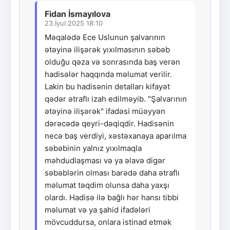
Fidan İsmayılova
23.İyul.2025 18:10
Məqalədə Ece Uslunun şalvarının
ətəyinə ilişərək yıxılmasının səbəb
olduğu qəza və sonrasında baş verən
hadisələr haqqında məlumat verilir.
Lakin bu hadisənin detalları kifayət
qədər ətraflı izah edilməyib. "Şalvarının
ətəyinə ilişərək" ifadəsi müəyyən
dərəcədə qeyri-dəqiqdir. Hadisənin
necə baş verdiyi, xəstəxanaya aparılma
səbəbinin yalnız yıxılmaqla
məhdudlaşması və ya əlavə digər
səbəblərin olması barədə daha ətraflı
məlumat təqdim olunsa daha yaxşı
olardı. Hadisə ilə bağlı hər hansı tibbi
məlumat və ya şahid ifadələri
mövcuddursa, onlara istinad etmək