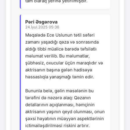
tam olaraq yerinə yetirilmişdir.
Pəri Əsgərova
24.İyul.2025 05:36
Məqalədə Ece Uslunun tətil səfəri
zamanı yaşadığı qəza və sonrasında
aldığı tibbi müalicə barədə təfsilatlı
məlumat verilib. Bu məlumatlar,
şübhəsiz, oxucular üçün maraqlıdır və
aktrisanın başına gələn hadisəyə
həssaslıqla yanaşmağı təmin edir.
Bununla belə, gəlin məsələnin bu
tərəfini də nəzərə alaq: Qəzanın
detallarının açıqlanması, həmçinin
aktrisanın yaşının qeyd olunması, onun
şəxsi həyatının müəyyən aspektlərinin
ictimailəşdirilməsi riskini artırır.