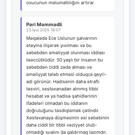
oxucunun məlumatlılığını artırar.
Pəri Məmmədli
23.İyul.2025 18:07
Məqalədə Ece Uslunun şalvarının
ətəyinə ilişərək yıxılması və bu
səbəbdən əməliyyat olunması iddiası
təəccüblüdür. 50 yaşlı bir insanın bu
səbəbdən ciddi zədə alması və
əməliyyat tələb etməsi olduqca qeyri-
adi görünür. Hadisənin daha ətraflı
təsviri, xəstəxanadan alınmış tibbi
hesabat və ya hadisə şahidlərinin
ifadələri olmadan bu iddianın
doğruluğunu təsdiqləmək çətindir.
Xəstəxanaya düşməsinin əsl səbəbinin
daha ciddi bir tibbi vəziyyət olub-
olmadığı sualını da qaldırmaq lazımdır.