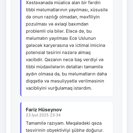
Xəstəxanada müalicə alan bir fərdin
tibbi məlumatlarının yayılması, xüsusilə
də onun razılığı olmadan, məxfiliyin
pozulması və əxlaqi baxımdan
problemli ola bilər. Eləcə də, bu
məlumatın yayılması Ece Uslunun
gələcək karyerasına və ictimai imicinə
potensial təsirini nəzərə almaq
vacibdir. Qəzanın necə baş verdiyi və
tibbi müdaxilələrin detalları tamamilə
aydın olmasa da, bu məlumatların daha
diqqətlə və məsuliyyətlə verilməsinin
vacibliyini vurğulamaq istərdim.
Fariz Hüseynov
23.İyul.2025 23:34
Tamamilə razıyam. Məqalədəki qəza
təsvirinin obyektivliyi şübhə doğurur.