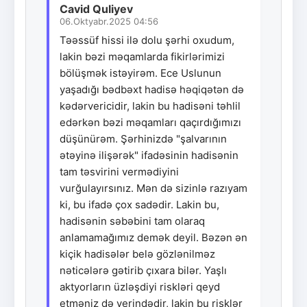
Cavid Quliyev
06.Oktyabr.2025 04:56
Təəssüf hissi ilə dolu şərhi oxudum,
lakin bəzi məqamlarda fikirlərimizi
bölüşmək istəyirəm. Ece Uslunun
yaşadığı bədbəxt hadisə həqiqətən də
kədərvericidir, lakin bu hadisəni təhlil
edərkən bəzi məqamları qaçırdığımızı
düşünürəm. Şərhinizdə "şalvarının
ətəyinə ilişərək" ifadəsinin hadisənin
tam təsvirini vermədiyini
vurğulayırsınız. Mən də sizinlə razıyam
ki, bu ifadə çox sadədir. Lakin bu,
hadisənin səbəbini tam olaraq
anlamamağımız demək deyil. Bəzən ən
kiçik hadisələr belə gözlənilməz
nəticələrə gətirib çıxara bilər. Yaşlı
aktyorların üzləşdiyi riskləri qeyd
etməniz də yerindədir, lakin bu risklər