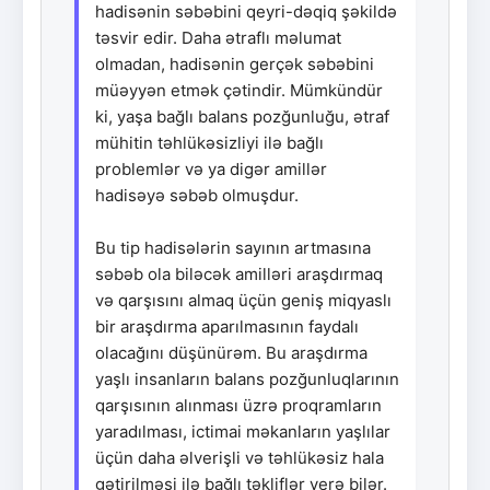
hadisənin səbəbini qeyri-dəqiq şəkildə
təsvir edir. Daha ətraflı məlumat
olmadan, hadisənin gerçək səbəbini
müəyyən etmək çətindir. Mümkündür
ki, yaşa bağlı balans pozğunluğu, ətraf
mühitin təhlükəsizliyi ilə bağlı
problemlər və ya digər amillər
hadisəyə səbəb olmuşdur.
Bu tip hadisələrin sayının artmasına
səbəb ola biləcək amilləri araşdırmaq
və qarşısını almaq üçün geniş miqyaslı
bir araşdırma aparılmasının faydalı
olacağını düşünürəm. Bu araşdırma
yaşlı insanların balans pozğunluqlarının
qarşısının alınması üzrə proqramların
yaradılması, ictimai məkanların yaşlılar
üçün daha əlverişli və təhlükəsiz hala
gətirilməsi ilə bağlı təkliflər verə bilər.