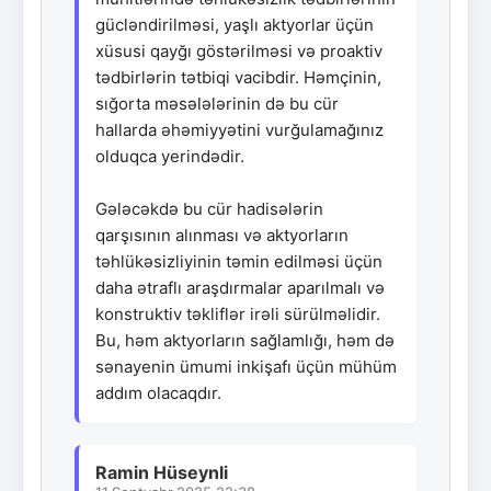
gücləndirilməsi, yaşlı aktyorlar üçün
xüsusi qayğı göstərilməsi və proaktiv
tədbirlərin tətbiqi vacibdir. Həmçinin,
sığorta məsələlərinin də bu cür
hallarda əhəmiyyətini vurğulamağınız
olduqca yerindədir.
Gələcəkdə bu cür hadisələrin
qarşısının alınması və aktyorların
təhlükəsizliyinin təmin edilməsi üçün
daha ətraflı araşdırmalar aparılmalı və
konstruktiv təkliflər irəli sürülməlidir.
Bu, həm aktyorların sağlamlığı, həm də
sənayenin ümumi inkişafı üçün mühüm
addım olacaqdır.
Ramin Hüseynli