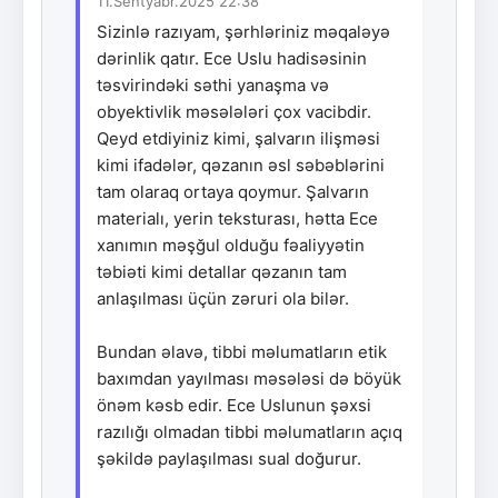
11.Sentyabr.2025 22:38
Sizinlə razıyam, şərhləriniz məqaləyə
dərinlik qatır. Ece Uslu hadisəsinin
təsvirindəki səthi yanaşma və
obyektivlik məsələləri çox vacibdir.
Qeyd etdiyiniz kimi, şalvarın ilişməsi
kimi ifadələr, qəzanın əsl səbəblərini
tam olaraq ortaya qoymur. Şalvarın
materialı, yerin teksturası, hətta Ece
xanımın məşğul olduğu fəaliyyətin
təbiəti kimi detallar qəzanın tam
anlaşılması üçün zəruri ola bilər.
Bundan əlavə, tibbi məlumatların etik
baxımdan yayılması məsələsi də böyük
önəm kəsb edir. Ece Uslunun şəxsi
razılığı olmadan tibbi məlumatların açıq
şəkildə paylaşılması sual doğurur.