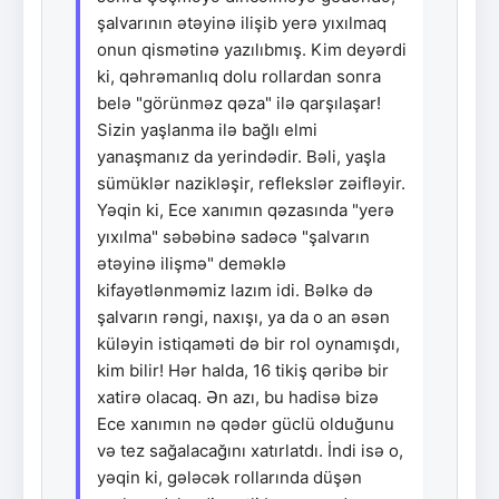
şalvarının ətəyinə ilişib yerə yıxılmaq
onun qismətinə yazılıbmış. Kim deyərdi
ki, qəhrəmanlıq dolu rollardan sonra
belə "görünməz qəza" ilə qarşılaşar!
Sizin yaşlanma ilə bağlı elmi
yanaşmanız da yerindədir. Bəli, yaşla
sümüklər nazikləşir, reflekslər zəifləyir.
Yəqin ki, Ece xanımın qəzasında "yerə
yıxılma" səbəbinə sadəcə "şalvarın
ətəyinə ilişmə" deməklə
kifayətlənməmiz lazım idi. Bəlkə də
şalvarın rəngi, naxışı, ya da o an əsən
küləyin istiqaməti də bir rol oynamışdı,
kim bilir! Hər halda, 16 tikiş qəribə bir
xatirə olacaq. Ən azı, bu hadisə bizə
Ece xanımın nə qədər güclü olduğunu
və tez sağalacağını xatırlatdı. İndi isə o,
yəqin ki, gələcək rollarında düşən