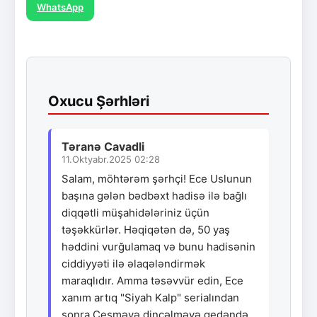
WhatsApp
Oxucu Şərhləri
Təranə Cavadli
11.Oktyabr.2025 02:28
Salam, möhtərəm şərhçi! Ece Uslunun
başına gələn bədbəxt hadisə ilə bağlı
diqqətli müşahidələriniz üçün
təşəkkürlər. Həqiqətən də, 50 yaş
həddini vurğulamaq və bunu hadisənin
ciddiyyəti ilə əlaqələndirmək
maraqlıdır. Amma təsəvvür edin, Ece
xanım artıq "Siyah Kalp" serialından
sonra Çeşməyə dincəlməyə gedəndə,