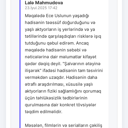
Lalə Mahmudova
23.İyul.2025 17:42
Məqalədə Ece Uslunun yaşadığı
hadisənin təəssüf doğurduğunu və
yaşlı aktyorların iş yerlərində və ya
tətillərində qarşılaşdıqları risklərə işıq
tutduğunu qəbul edirəm. Ancaq
məqalədə hadisənin səbəbi və
nəticələrinə dair məlumatlar kifayət
qədər dəqiq deyil. "Şalvarının ətəyinə
ilişərək" ifadəsi hadisənin tam təsvirini
verməkdən uzaqdır. Hadisənin daha
ətraflı araşdırılması, xüsusilə yaşlı
aktyorların fiziki sağlamlığını qorumaq
üçün təhlükəsizlik tədbirlərinin
qurulmasına dair konkret tövsiyələr
təqdim edilməlidir.
Məsələn, filmlərin və serialların çəkiliş