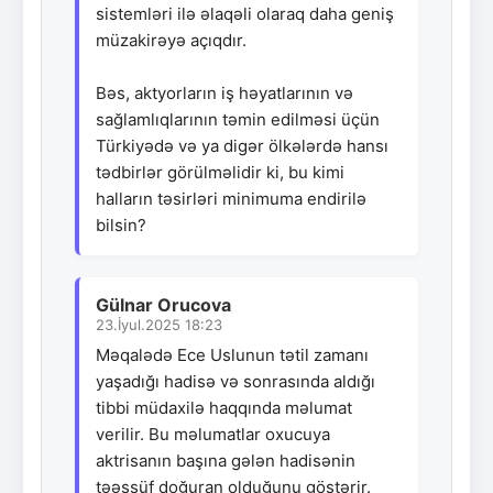
sistemləri ilə əlaqəli olaraq daha geniş
müzakirəyə açıqdır.
Bəs, aktyorların iş həyatlarının və
sağlamlıqlarının təmin edilməsi üçün
Türkiyədə və ya digər ölkələrdə hansı
tədbirlər görülməlidir ki, bu kimi
halların təsirləri minimuma endirilə
bilsin?
Gülnar Orucova
23.İyul.2025 18:23
Məqalədə Ece Uslunun tətil zamanı
yaşadığı hadisə və sonrasında aldığı
tibbi müdaxilə haqqında məlumat
verilir. Bu məlumatlar oxucuya
aktrisanın başına gələn hadisənin
təəssüf doğuran olduğunu göstərir.