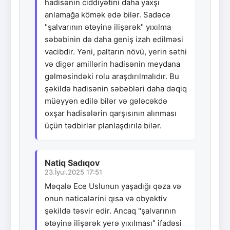
hadisənin ciddiyətini daha yaxşı
anlamağa kömək edə bilər. Sadəcə
"şalvarının ətəyinə ilişərək" yıxılma
səbəbinin də daha geniş izah edilməsi
vacibdir. Yəni, paltarın növü, yerin səthi
və digər amillərin hadisənin meydana
gəlməsindəki rolu araşdırılmalıdır. Bu
şəkildə hadisənin səbəbləri daha dəqiq
müəyyən edilə bilər və gələcəkdə
oxşar hadisələrin qarşısının alınması
üçün tədbirlər planlaşdırıla bilər.
Natiq Sadıqov
23.İyul.2025 17:51
Məqalə Ece Uslunun yaşadığı qəza və
onun nəticələrini qısa və obyektiv
şəkildə təsvir edir. Ancaq "şalvarının
ətəyinə ilişərək yerə yıxılması" ifadəsi