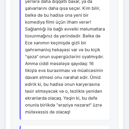
yerlərə daha diqqətli baxar, ya da
şalvarlarını daha qısa seçər. Kim bilir,
bəlkə də bu hadisə ona yeni bir
komediya filmi üçün ilham verər!
Sağlamlığı ilə bağlı əvvəlki məlumatlara
toxunmağınız da yerindədir. Bəlkə də
Ece xanımın keçmişdə gizli bir
qəhrəmanlıq hekayəsi var və bu kiçik
"qəza" onun supergüclərini oyatmışdır.
Amma ciddi məsələyə qayıdaq: 16
tikişlə evə buraxılması və müalicəsinin
davam etməsi onu narahat edir. Ümid
edirik ki, bu hadisə onun karyerasına
təsir etməyəcək və o, tezliklə yenidən
ekranlarda olacaq. Yəqin ki, bu dəfə
onunla birlikdə "əraziyə nəzarət" üzrə
mütəxəssis də olacaq!