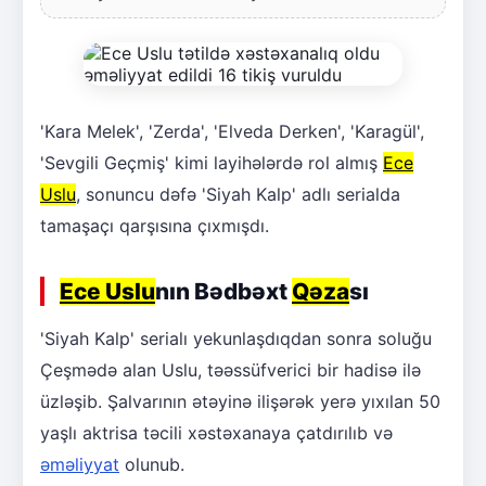
'Kara Melek', 'Zerda', 'Elveda Derken', 'Karagül',
'Sevgili Geçmiş' kimi layihələrdə rol almış
Ece
Uslu
, sonuncu dəfə 'Siyah Kalp' adlı serialda
tamaşaçı qarşısına çıxmışdı.
Ece Uslu
nın Bədbəxt
Qəza
sı
'Siyah Kalp' serialı yekunlaşdıqdan sonra soluğu
Çeşmədə alan Uslu, təəssüfverici bir hadisə ilə
üzləşib. Şalvarının ətəyinə ilişərək yerə yıxılan 50
yaşlı aktrisa təcili xəstəxanaya çatdırılıb və
əməliyyat
olunub.