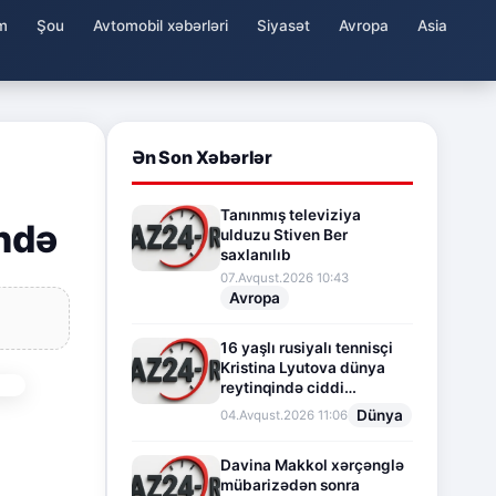
m
Şou
Avtomobil xəbərləri
Siyasət
Avropa
Asia
Ən Son Xəbərlər
Tanınmış televiziya
ində
ulduzu Stiven Ber
saxlanılıb
07.Avqust.2026 10:43
Avropa
16 yaşlı rusiyalı tennisçi
Kristina Lyutova dünya
reytinqində ciddi
irəliləyişə imza atdı
Dünya
04.Avqust.2026 11:06
Davina Makkol xərçənglə
mübarizədən sonra