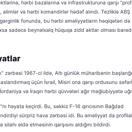
tlərinə, hərbi bazalarına və infrastrukturuna qarşı "profi
 alimlər və hərbi komandirlər hədəf alındı. Tezliklə ABŞ
ərginlik fonunda, bu hərbi əməliyyatların həqiqətən də
oxsa sadəcə beynəlxalq hüquqa zidd aktlar olması barəd
yatlar
ktik" zərbəsi 1967-ci ildə, Altı günlük müharibənin başlanğ
slandırmaq üçün İsrail, Misiri ona qarşı ordusunu səfər
İordaniya və İraqın hərbi qüvvələri ağır məğlubiyyətə uğr
ı"nı həyata keçirdi. Bu, səkkiz F-16 qırıcısının Bağdad
ndirdiyi sürpriz hava zərbəsi idi. Bu əməliyyat da profila
ilahı əldə etməsinin qarşısını aldığını bildirdi.