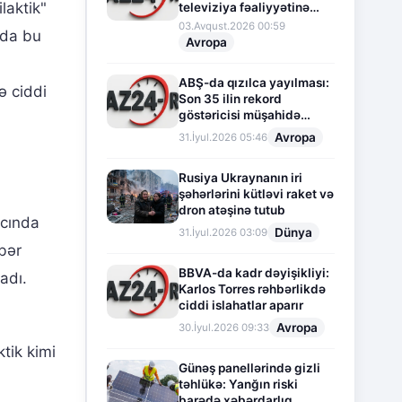
laktik"
televiziya fəaliyyətinə
fasilə verir
03.Avqust.2026 00:59
 da bu
Avropa
ABŞ-da qızılca yayılması:
ə ciddi
Son 35 ilin rekord
göstəricisi müşahidə
olunur
Avropa
31.İyul.2026 05:46
Rusiya Ukraynanın iri
şəhərlərini kütləvi raket və
dron atəşinə tutub
ıcında
Dünya
31.İyul.2026 03:09
bər
BBVA-da kadr dəyişikliyi:
adı.
Karlos Torres rəhbərlikdə
ciddi islahatlar aparır
Avropa
30.İyul.2026 09:33
ktik kimi
Günəş panellərində gizli
təhlükə: Yanğın riski
barədə xəbərdarlıq