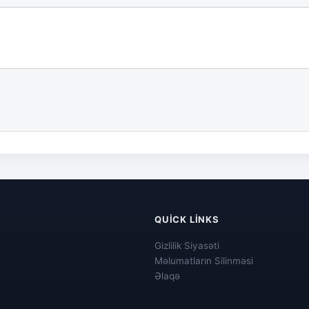
QUICK LINKS
Gizlilik Siyasəti
Məlumatların Silinməsi
Əlaqə