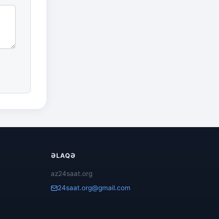
ƏLAQƏ
az24saat.org
24saat.org@gmail.com