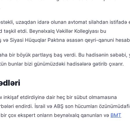
.
 dəstəkli, uzaqdan idarə olunan avtomat silahdan istifadə
təşkil etdi. Beynəlxalq Vəkillər Kollegiyası bu
və Siyasi Hüquqlar Paktına əsasən qeyri-qanuni hesab 
daha bir böyük partlayış baş verdi. Bu hadisənin səbəbi,
tün bunlar bizi günümüzdəki hadisələrə gətirib çıxarır.
dləri
hı inkişaf etdirdiyinə dair heç bir sübut olmamasına
ələri endirdi. İsrail və ABŞ son hücumları özünümüdafi
 bir çox ekspert onların beynəlxalq qanunları və
BMT