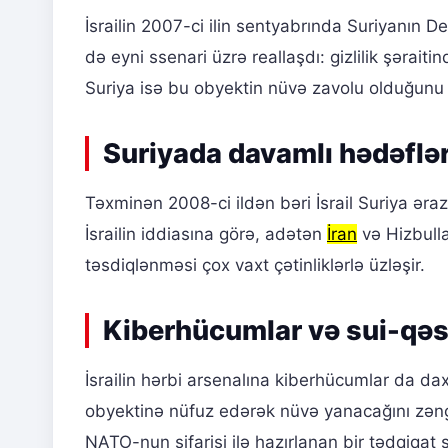
İsrailin 2007-ci ilin sentyabrında Suriyanın 
də eyni ssenari üzrə reallaşdı: gizlilik şərai
Suriya isə bu obyektin nüvə zavolu olduğunu i
Suriyada davamlı hədəflə
Təxminən 2008-ci ildən bəri İsrail Suriya əraz
İsrailin iddiasına görə, adətən
İran
və Hizbulla
təsdiqlənməsi çox vaxt çətinliklərlə üzləşir.
Kiberhücumlar və sui-qəs
İsrailin hərbi arsenalına kiberhücumlar da dax
obyektinə nüfuz edərək nüvə yanacağını zəngi
NATO-nun sifarişi ilə hazırlanan bir tədqiqa