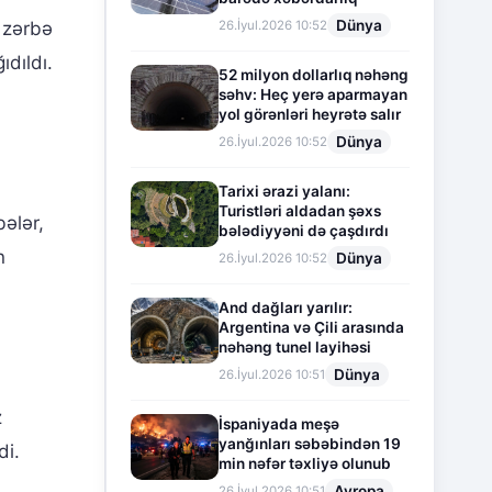
Dünya
26.İyul.2026 10:52
i zərbə
ıdıldı.
52 milyon dollarlıq nəhəng
səhv: Heç yerə aparmayan
yol görənləri heyrətə salır
Dünya
26.İyul.2026 10:52
Tarixi ərazi yalanı:
Turistləri aldadan şəxs
bələr,
bələdiyyəni də çaşdırdı
n
Dünya
26.İyul.2026 10:52
And dağları yarılır:
Argentina və Çili arasında
nəhəng tunel layihəsi
Dünya
26.İyul.2026 10:51
z
İspaniyada meşə
yanğınları səbəbindən 19
di.
min nəfər təxliyə olunub
Avropa
26.İyul.2026 10:51