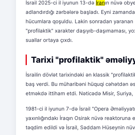
İsrail 2025-ci il iyunun 13-də
İran
ın nüvə obyek
adlandırdığı zərbələrə başladı. Eyni zamanda,
hücumlara qoşuldu. Lakin sonradan yaranan g
"profilaktik" xarakter daşıyıb-daşımaması, y
suallar ortaya çıxdı.
Tarixi "profilaktik" əməliy
İsrailin dövlət tarixindəki ən klassik "profila
baş verdi. Bu müharibəni hüquqi cəhətdən əsa
etməkdə ittiham etdi. Nəticədə Misir, Suriya, 
1981-ci il iyunun 7-də İsrail "Opera Əməliyyat
yaxınlığındakı İraqın Osirak nüvə reaktoruna e
təqdim edildi və İsrail, Səddam Hüseynin nüvə s