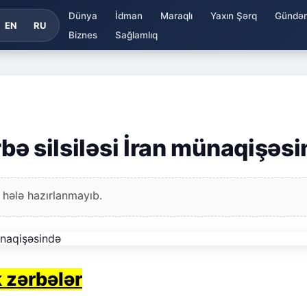
Dünya
İdman
Maraqlı
Yaxın Şərq
Gündə
EN
RU
Biznes
Sağlamlıq
rbə silsiləsi İran münaqişəs
 hələ hazırlanmayıb.
k zərbələr