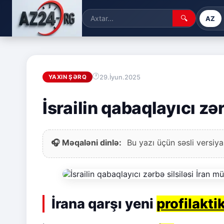
🔍
AZ
29.İyun.2025
YAXIN ŞƏRQ
İsrailin qabaqlayıcı zə
🎧 Məqaləni dinlə:
Bu yazı üçün səsli versiya
İrana qarşı yeni
profilakti