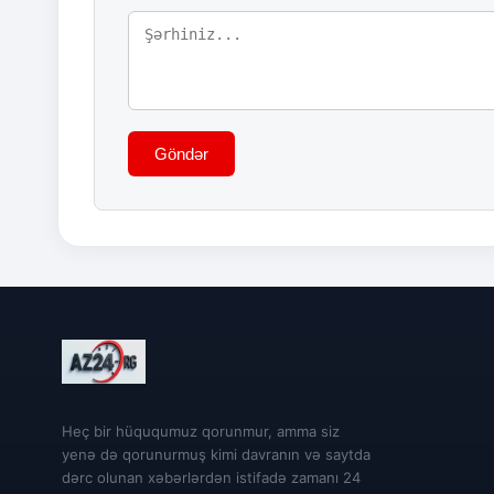
Göndər
Heç bir hüququmuz qorunmur, amma siz
yenə də qorunurmuş kimi davranın və saytda
dərc olunan xəbərlərdən istifadə zamanı 24