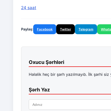
24 saat
Paylaş:
Facebook
Twitter
Telegram
What
Oxucu Şərhləri
Hələlik heç bir şərh yazılmayıb. İlk şərhi siz 
Şərh Yaz