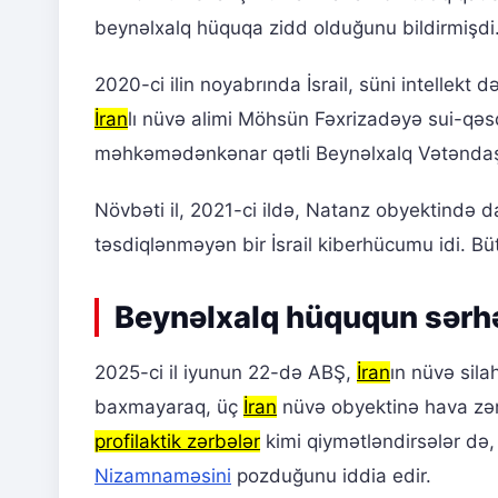
beynəlxalq hüquqa zidd olduğunu bildirmişdi
2020-ci ilin noyabrında İsrail, süni intellekt
İran
lı nüvə alimi Möhsün Fəxrizadəyə sui-qəsd 
məhkəmədənkənar qətli Beynəlxalq Vətəndaş 
Növbəti il, 2021-ci ildə, Natanz obyektində 
təsdiqlənməyən bir İsrail kiberhücumu idi. Bü
Beynəlxalq hüququn sərhə
2025-ci il iyunun 22-də ABŞ,
İran
ın nüvə sila
baxmayaraq, üç
İran
nüvə obyektinə hava zərb
profilaktik zərbələr
kimi qiymətləndirsələr də,
Nizamnaməsini
pozduğunu iddia edir.