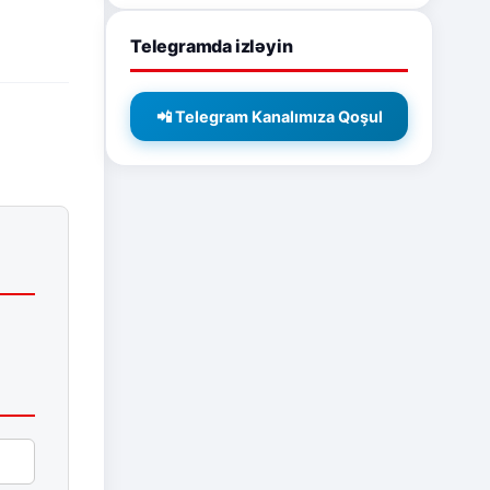
Telegramda izləyin
📲 Telegram Kanalımıza Qoşul