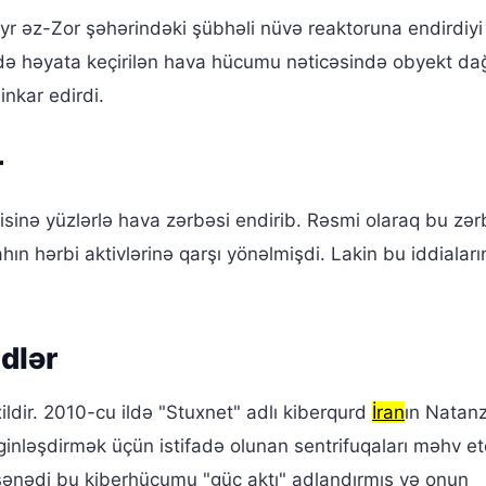
Deyr əz-Zor şəhərindəki şübhəli nüvə reaktoruna endirdiy
tində həyata keçirilən hava hücumu nəticəsində obyekt dağ
nkar edirdi.
r
isinə yüzlərlə hava zərbəsi endirib. Rəsmi olaraq bu zər
hın hərbi aktivlərinə qarşı yönəlmişdi. Lakin bu iddiaları
dlər
ildir. 2010-cu ildə "Stuxnet" adlı kiberqurd
İran
ın Natan
nləşdirmək üçün istifadə olunan sentrifuqaları məhv et
t sənədi bu kiberhücumu "güc aktı" adlandırmış və onun