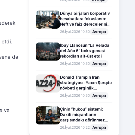
Dünya birjaları korporativ
hesabatlara fokuslanıb:
 edərək
Neft və faiz dərəcələrinin
təsiri altında cari vəziyyət
Avropa
26.İyul.2026 10:50
etdi.
İbay Llanosun "La Velada
del Año 6" boks gecəsi
rekordları alt-üst etdi
 yenə də
Avropa
26.İyul.2026 10:50
Donald Trampın İran
strategiyası: Yaxın Şərqdə
növbəti gərginlik
mərhələsi
Avropa
26.İyul.2026 10:50
Çinin “hukou” sistemi:
ə və
Daxili miqrantların
qarşısındakı görünməz
sədd
Avropa
26.İyul.2026 10:22