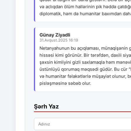
və aclıqdan ölüm hallərinin pik həddə çatdığ
diplomatik, həm də humanitar baxımdan daha 
Günay Ziyadli
31.Avqust.2025 16:19
Netanyahunun bu açıqlaması, münaqişənin ged
hissəsi kimi görünür. Bir tərəfdən, daxili si
şəxsin kimliyini gizli saxlamaqla həm mənəv
üstünlüyü qorumaq məqsədi güdür. Bu cür "həd
və humanitar fəlakətlərlə müşayiət olunur, 
pisləşməsinə səbəb olur.
Şərh Yaz