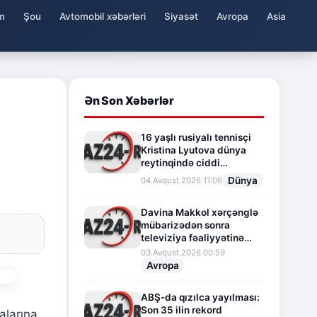
m
Şou
Avtomobil xəbərləri
Siyasət
Avropa
Asia
Ən Son Xəbərlər
16 yaşlı rusiyalı tennisçi
Kristina Lyutova dünya
reytinqində ciddi
irəliləyişə imza atdı
Dünya
04.Avqust.2026 11:06
Davina Makkol xərçənglə
mübarizədən sonra
televiziya fəaliyyətinə
fasilə verir
03.Avqust.2026 00:59
Avropa
ABŞ-da qızılca yayılması:
Son 35 ilin rekord
alarına