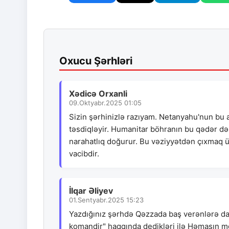
Oxucu Şərhləri
Xədicə Orxanli
09.Oktyabr.2025 01:05
Sizin şərhinizlə razıyam. Netanyahu'nun bu aç
təsdiqləyir. Humanitar böhranın bu qədər dər
narahatlıq doğurur. Bu vəziyyətdən çıxmaq 
vacibdir.
İlqar Əliyev
01.Sentyabr.2025 15:23
Yazdığınız şərhdə Qəzzada baş verənlərə dai
komandir" haqqında dedikləri ilə Həmasın mö