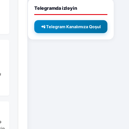
Telegramda izləyin
📲 Telegram Kanalımıza Qoşul
u
ə
rin