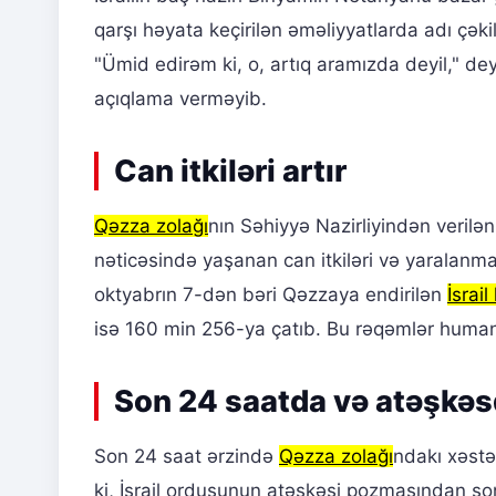
qarşı həyata keçirilən əməliyyatlarda adı çək
"Ümid edirəm ki, o, artıq aramızda deyil," de
açıqlama verməyib.
Can itkiləri artır
Qəzza zolağı
nın Səhiyyə Nazirliyindən verilə
nəticəsində yaşanan can itkiləri və yaralanma
oktyabrın 7-dən bəri Qəzzaya endirilən
İsrai
isə 160 min 256-ya çatıb. Bu rəqəmlər humanit
Son 24 saatda və atəşkəs
Son 24 saat ərzində
Qəzza zolağı
ndakı xəstəx
ki, İsrail ordusunun atəşkəsi pozmasından so