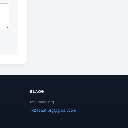
ƏLAQƏ
az24saat.org
24saat.org@gmail.com