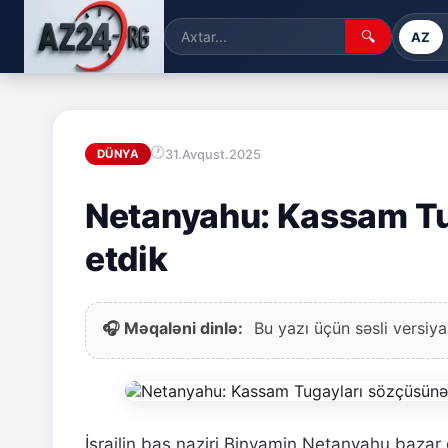
🔍
AZ
31.Avqust.2025
DÜNYA
Netanyahu: Kassam T
etdik
🎧 Məqaləni dinlə:
Bu yazı üçün səsli versiya
İsrailin baş naziri Binyamin Netanyahu bazar