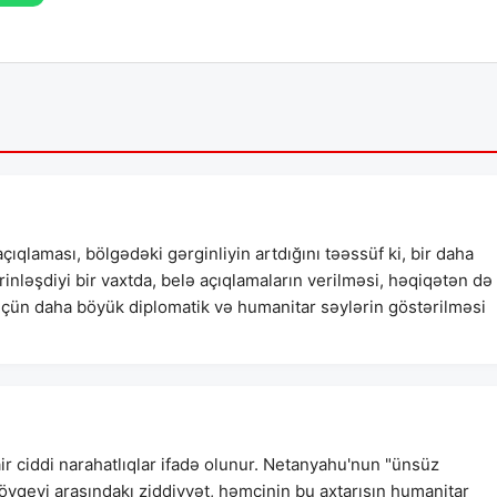
ıqlaması, bölgədəki gərginliyin artdığını təəssüf ki, bir daha
inləşdiyi bir vaxtda, belə açıqlamaların verilməsi, həqiqətən də
üçün daha böyük diplomatik və humanitar səylərin göstərilməsi
r ciddi narahatlıqlar ifadə olunur. Netanyahu'nun "ünsüz
vqeyi arasındakı ziddiyyət, həmçinin bu axtarışın humanitar