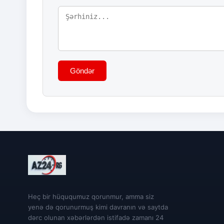
Göndər
Heç bir hüququmuz qorunmur, amma siz
yenə də qorunurmuş kimi davranın və saytda
dərc olunan xəbərlərdən istifadə zamanı 24