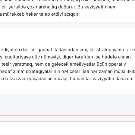
ı bir şəraitdə çox narahatlıq doğurur. Bu vəziyyətin həm
mürəkkəb həllər tələb etdiyi açıqdır.
işatına dair bir qənaət ifadəsindən çox, bir strategiyanın tərk
yasi auditoriyaya güc nümayişi, digər tərəfdən isə hədəfə alınan
i təsir yaratmaq, həm də gələcək əməliyyatlar üçün operativ
əf alma" strategiyalarının nəticələri isə hər zaman mülki itkil
bu da Qəzzada yaşanan acınacaqlı humanitar vəziyyətin daha da