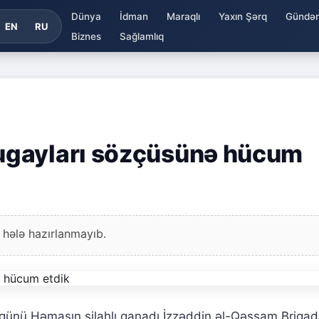
Dünya
İdman
Maraqlı
Yaxın Şərq
Gündə
EN
RU
Biznes
Sağlamlıq
ugayları sözçüsünə hücum
 hələ hazırlanmayıb.
 günü Həmasın silahlı qanadı İzzəddin əl-Qəssam Briqad