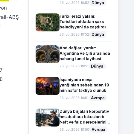
Dünya
26.İyul.2026 10:52
yən
Tarixi ərazi yalanı:
srail-ABŞ
Turistləri aldadan şəxs
k
bələdiyyəni də çaşdırdı
Dünya
26.İyul.2026 10:52
And dağları yarılır:
Argentina və Çili arasında
nəhəng tunel layihəsi
Dünya
26.İyul.2026 10:51
 7
-ü
İspaniyada meşə
yanğınları səbəbindən 19
min nəfər təxliyə olunub
Avropa
26.İyul.2026 10:51
Dünya birjaları korporativ
hesabatlara fokuslanıb:
Neft və faiz dərəcələrinin
təsiri altında cari vəziyyət
Avropa
26.İyul.2026 10:50