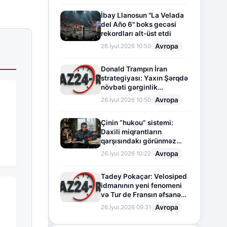
İbay Llanosun "La Velada
del Año 6" boks gecəsi
rekordları alt-üst etdi
Avropa
26.İyul.2026 10:50
Donald Trampın İran
strategiyası: Yaxın Şərqdə
növbəti gərginlik
mərhələsi
Avropa
26.İyul.2026 10:50
Çinin “hukou” sistemi:
Daxili miqrantların
qarşısındakı görünməz
sədd
Avropa
26.İyul.2026 10:22
Tadey Pokaçar: Velosiped
idmanının yeni fenomeni
və Tur de Fransın əfsanəvi
səhifəsi
Avropa
26.İyul.2026 09:31