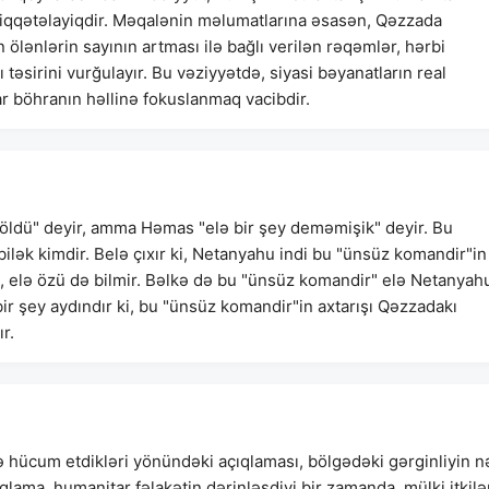
 diqqətəlayiqdir. Məqalənin məlumatlarına əsasən, Qəzzada
ölənlərin sayının artması ilə bağlı verilən rəqəmlər, hərbi
 təsirini vurğulayır. Bu vəziyyətdə, siyasi bəyanatların real
r böhranın həllinə fokuslanmaq vacibdir.
 öldü" deyir, amma Həmas "elə bir şey deməmişik" deyir. Bu
 bilək kimdir. Belə çıxır ki, Netanyahu indi bu "ünsüz komandir"in
ki, elə özü də bilmir. Bəlkə də bu "ünsüz komandir" elə Netanyah
 şey aydındır ki, bu "ünsüz komandir"in axtarışı Qəzzadakı
r.
ücum etdikləri yönündəki açıqlaması, bölgədəki gərginliyin n
ıqlama, humanitar fəlakətin dərinləşdiyi bir zamanda, mülki itkilə