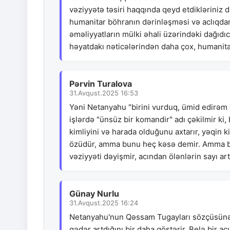
vəziyyətə təsiri haqqında qeyd etdikləriniz
humanitar böhranın dərinləşməsi və aclıqdan 
əməliyyatların mülki əhali üzərindəki dağıdıcı
həyatdakı nəticələrindən daha çox, humanita
Pərvin Turalova
31.Avqust.2025 16:53
Yəni Netanyahu "birini vurduq, ümid edirəm
işlərdə "ünsüz bir komandir" adı çəkilmir ki,
kimliyini və harada olduğunu axtarır, yəqin 
özüdür, amma bunu heç kəsə demir. Amma bir
vəziyyəti dəyişmir, acından ölənlərin sayı artı
Günay Nurlu
31.Avqust.2025 16:24
Netanyahu'nun Qəssam Tugayları sözçüsünə h
qədər artdığını bir daha göstərir. Belə bir aç