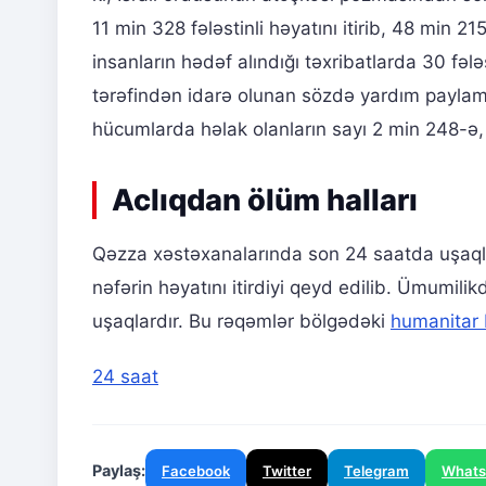
11 min 328 fələstinli həyatını itirib, 48 min 
insanların hədəf alındığı təxribatlarda 30 fəl
tərəfindən idarə olunan sözdə yardım paylama 
hücumlarda həlak olanların sayı 2 min 248-ə, 
Aclıqdan ölüm halları
Qəzza xəstəxanalarında son 24 saatda uşaqla
nəfərin həyatını itirdiyi qeyd edilib. Ümumili
uşaqlardır. Bu rəqəmlər bölgədəki
humanitar 
24 saat
Paylaş:
Facebook
Twitter
Telegram
What