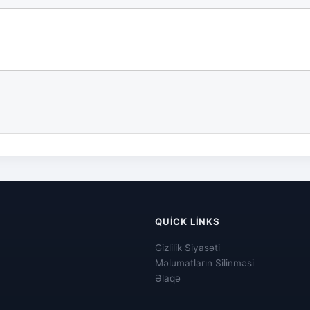
QUICK LINKS
Gizlilik Siyasəti
Məlumatların Silinməsi
Əlaqə