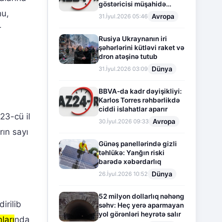
göstəricisi müşahidə
hu,
olunur
Avropa
31.İyul.2026 05:46
r
Rusiya Ukraynanın iri
şəhərlərini kütləvi raket və
dron atəşinə tutub
Dünya
31.İyul.2026 03:09
BBVA-da kadr dəyişikliyi:
Karlos Torres rəhbərlikdə
ciddi islahatlar aparır
23-cü il
Avropa
30.İyul.2026 09:33
rın sayı
Günəş panellərində gizli
təhlükə: Yanğın riski
barədə xəbərdarlıq
Dünya
26.İyul.2026 10:52
52 milyon dollarlıq nəhəng
irilib
səhv: Heç yerə aparmayan
yol görənləri heyrətə salır
ları
nda