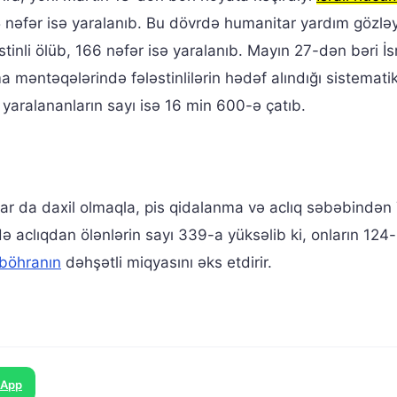
215 nəfər isə yaralanıb. Bu dövrdə humanitar yardım gözlə
əstinli ölüb, 166 nəfər isə yaralanıb. Mayın 27-dən bəri İ
məntəqələrində fələstinlilərin hədəf alındığı sistemati
yaralananların sayı isə 16 min 600-ə çatıb.
r da daxil olmaqla, pis qidalanma və aclıq səbəbindən
kdə aclıqdan ölənlərin sayı 339-a yüksəlib ki, onların 124
böhranın
dəhşətli miqyasını əks etdirir.
sApp