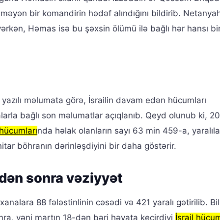
ilməyən bir komandirin hədəf alındığını bildirib. Netanya
yərkən, Həmas isə bu şəxsin ölümü ilə bağlı hər hansı bi
n yazılı məlumata görə, İsrailin davam edən hücumları
larla bağlı son məlumatlar açıqlanıb. Qeyd olunub ki, 20
l hücumları
nda həlak olanların sayı 63 min 459-a, yaralıla
ar böhranın dərinləşdiyini bir daha göstərir.
dən sonra vəziyyət
analara 88 fələstinlinin cəsədi və 421 yaralı gətirilib. Bild
nra, yəni martın 18-dən bəri həyata keçirdiyi
İsrail hücum