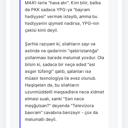
M4A1-lərlə "hava atır". Kim bilir, bəlkə
də PKK sadəcə YPG-yə "bayram
hədiyyəsi" vermək istəyib, amma bu
hədiyyənin qiyməti nədirsə, YPG-nin
çəkisi kimi deyil.
Şərhlə razıyam ki, silahların sayı və
əslində nə qədərinin "qəbiristanlığa"
yollanması barədə məlumat yoxdur. Ola
bilsin ki, sadəcə bir neçə ədəd "əsl
əsgər tüfəngi" qalıb, qalanları isə
müasir texnologiya ilə əvəz olunub.
Həqiqətən də, bu silahların
uzunmüddətli məqsədlərə necə xidmət
etməsi sualı, sanki "Sən necə
məşğulsan?" deyəndə "Televizora
baxıram" cavabına bənzəyir - çox da
məlumatlı deyil.