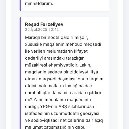
minnətdaram.
Rəşad Fərzəliyev
26.İyul.2025 20:42
Maraqlı bir nöqtə qaldırılmışdır,
xüsusilə məqalənin məhdud məqsədi
ilə verilən məlumatların kifayət
qədərliyi arasındakı tarazlığın
müzakirəsi əhəmiyyətlidir. Lakin,
məqalənin sadəcə bir ziddiyyəti ifşa
etmək məqsədi daşıması, onun təqdim
etdiyi məlumatların tamlığına dair
narahatlıqları tamamilə aradan qaldırır
mı? Yəni, məqalənin məqsədinin
darlığı, YPG-nin ABŞ silahlarından
istifadəsinin uzunmüddətli geosiyasi
və sosio-iqtisadi nəticələrinə dair açıq
məlumat çatışmazlığının qəbul