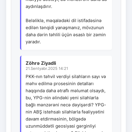
aydınlaşdırır.
Beləliklə, məqalədəki dil istifadəsinə
edilən tənqidi yanaşmanız, mövzunun
daha dərin təhlili üçün əsaslı bir zəmin
yaradır.
Zöhrə Ziyadli
21.Sentyabr.2025 14:21
PKK-nın təhvil verdiyi silahların sayı və
məhv edilmə prosesinin detalları
haqqında daha ətraflı məlumat olsaydı,
bu, YPG-nin əlindəki yeni silahlarla
bağlı mənzərəni necə dəyişərdi? YPG-
nin ABŞ istehsalı silahlarla fəaliyyətini
davam etdirməsinin, bölgədə
uzunmüddətli geosiyasi gərginliyi