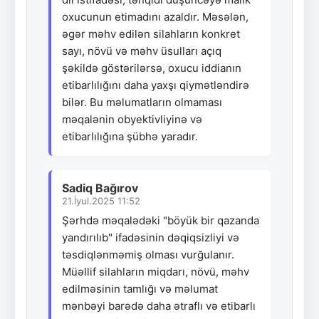
oxucunun etimadını azaldır. Məsələn,
əgər məhv edilən silahların konkret
sayı, növü və məhv üsulları açıq
şəkildə göstərilərsə, oxucu iddianın
etibarlılığını daha yaxşı qiymətləndirə
bilər. Bu məlumatların olmaması
məqalənin obyektivliyinə və
etibarlılığına şübhə yaradır.
Sadiq Bağırov
21.İyul.2025 11:52
Şərhdə məqalədəki "böyük bir qazanda
yandırılıb" ifadəsinin dəqiqsizliyi və
təsdiqlənməmiş olması vurğulanır.
Müəllif silahların miqdarı, növü, məhv
edilməsinin tamlığı və məlumat
mənbəyi barədə daha ətraflı və etibarlı