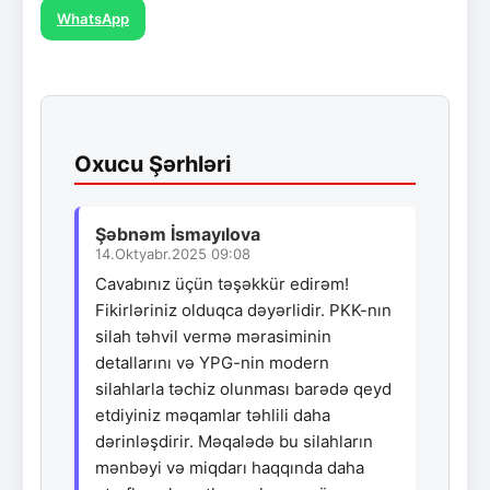
WhatsApp
Oxucu Şərhləri
Şəbnəm İsmayılova
14.Oktyabr.2025 09:08
Cavabınız üçün təşəkkür edirəm!
Fikirləriniz olduqca dəyərlidir. PKK-nın
silah təhvil vermə mərasiminin
detallarını və YPG-nin modern
silahlarla təchiz olunması barədə qeyd
etdiyiniz məqamlar təhlili daha
dərinləşdirir. Məqalədə bu silahların
mənbəyi və miqdarı haqqında daha