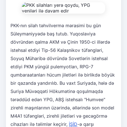
PKK-nın silah təhvilvermə mərasimi bu gün
Süleymaniyyədə baş tutub. Yuqoslaviya
dövründən qalma AKM və Çinin 1950-ci illərdə
istehsal etdiyi Tip-56 Kalaşnikov tüfəngləri,
Soyuq Müharibə dövründə Sovetlərin istehsal
etdiyi PKM yüngül pulemyotları, RPG-7
qumbaraatanları hücum jiletləri ilə birlikdə böyük
bir qazanda yandırılıb. Bu vaxt Suriyada, hələ də
Suriya Müvəqqəti Hökumətinə qoşulmaqda
tərəddüd edən YPG, ABŞ istehsalı "Humvee"
zirehli maşınlarının üzərində, əllərində son model
M4A1 tüfəngləri, zirehli jiletləri və gecəgörmə
cihazları ilə təlimlər keçirir,
İŞİD
-ə qarşı