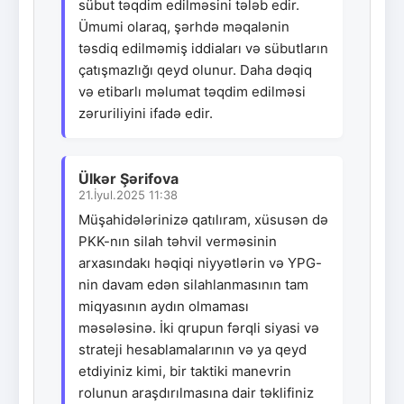
sübut təqdim edilməsini tələb edir.
Ümumi olaraq, şərhdə məqalənin
təsdiq edilməmiş iddiaları və sübutların
çatışmazlığı qeyd olunur. Daha dəqiq
və etibarlı məlumat təqdim edilməsi
zəruriliyini ifadə edir.
Ülkər Şərifova
21.İyul.2025 11:38
Müşahidələrinizə qatılıram, xüsusən də
PKK-nın silah təhvil verməsinin
arxasındakı həqiqi niyyətlərin və YPG-
nin davam edən silahlanmasının tam
miqyasının aydın olmaması
məsələsinə. İki qrupun fərqli siyasi və
strateji hesablamalarının və ya qeyd
etdiyiniz kimi, bir taktiki manevrin
rolunun araşdırılmasına dair təklifiniz