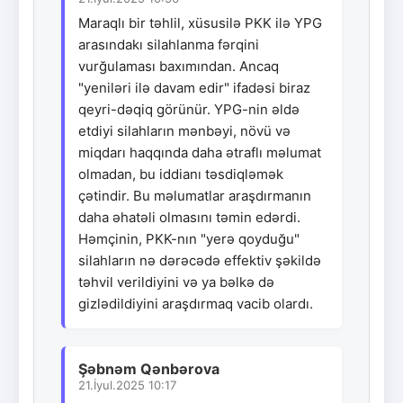
Maraqlı bir təhlil, xüsusilə PKK ilə YPG
arasındakı silahlanma fərqini
vurğulaması baxımından. Ancaq
"yeniləri ilə davam edir" ifadəsi biraz
qeyri-dəqiq görünür. YPG-nin əldə
etdiyi silahların mənbəyi, növü və
miqdarı haqqında daha ətraflı məlumat
olmadan, bu iddianı təsdiqləmək
çətindir. Bu məlumatlar araşdırmanın
daha əhatəli olmasını təmin edərdi.
Həmçinin, PKK-nın "yerə qoyduğu"
silahların nə dərəcədə effektiv şəkildə
təhvil verildiyini və ya bəlkə də
gizlədildiyini araşdırmaq vacib olardı.
Şəbnəm Qənbərova
21.İyul.2025 10:17