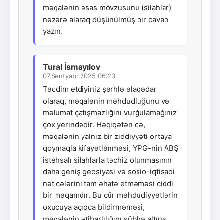
məqalənin əsas mövzusunu (silahlar)
nəzərə alaraq düşünülmüş bir cavab
yazın.
Tural İsmayılov
07.Sentyabr.2025 06:23
Təqdim etdiyiniz şərhlə əlaqədar
olaraq, məqalənin məhdudluğunu və
məlumat çatışmazlığını vurğulamağınız
çox yerindədir. Həqiqətən də,
məqalənin yalnız bir ziddiyyəti ortaya
qoymaqla kifayətlənməsi, YPG-nin ABŞ
istehsalı silahlarla təchiz olunmasının
daha geniş geosiyasi və sosio-iqtisadi
nəticələrini tam əhatə etməməsi ciddi
bir məqamdır. Bu cür məhdudiyyətlərin
oxucuya açıqca bildirməməsi,
məqalənin etibarlılığını şübhə altına