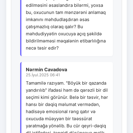
edilməsini əsaslandıra bilərmi, yoxsa
bu, oxucunun tam mənzərəni anlamaq
imkanını məhdudlaşdıran əsas
çatışmazlıq olaraq qalır? Bu
məhdudiyyətin oxucuya açıq şəkildə
bildirilməməsi məqalənin etibarlılığına
necə təsir edir?
Nərmin Cavadova
25.İyul.2025 06:41
Tamamilə razıyam. "Böyük bir qazanda
yandırılıb" ifadəsi həm də qərəzli bir dil
seçimi kimi görünür. Belə bir təsvir, hər
hansı bir dəqiq məlumat vermədən,
hadisəyə emosional rəng qatır və
oxucuda müəyyən bir təəssürat
yaratmağa yönəlib. Bu cür qeyri-dəqiq
dil istifadəsi, tənqidi düşüncəyə malik