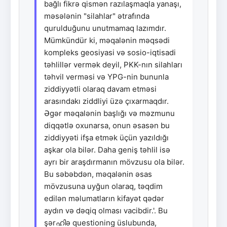
bağlı fikrə qismən razılaşmaqla yanaşı,
məsələnin "silahlar" ətrafında
qurulduğunu unutmamaq lazımdır.
Mümkündür ki, məqalənin məqsədi
kompleks geosiyasi və sosio-iqtisadi
təhlillər vermək deyil, PKK-nın silahları
təhvil verməsi və YPG-nin bununla
ziddiyyətli olaraq davam etməsi
arasındakı ziddliyi üzə çıxarmaqdır.
Əgər məqalənin başlığı və məzmunu
diqqətlə oxunarsa, onun əsasən bu
ziddiyyəti ifşa etmək üçün yazıldığı
aşkar ola bilər. Daha geniş təhlil isə
ayrı bir araşdırmanın mövzusu ola bilər.
Bu səbəbdən, məqalənin əsas
mövzusuna uyğun olaraq, təqdim
edilən məlumatların kifayət qədər
aydın və dəqiq olması vacibdir.'. Bu
şərഹിə questioning üslubunda,