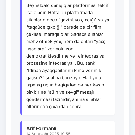
Beynəlxalq danışıqlar platforması təklifi
isə əladır. Hətta bu platformada
silahların necə "gəzintiyə çıxdığı" və ya
"təqaüdə çıxdığı" barədə də bir film
çəkilsə, maraqlı olar. Sadəcə silahları
məhv etmək yox, həm də onları "yaxşı
uşaqlara" vermək, yəni
demokratikləşdirmə və reinteqrasiya
prosesinə inteqrasiya... Bu, sanki
"İdman ayaqqabılarımı kimə verim ki,
qaçsın?" sualına bənzəyir. Həll yolu
tapmaq üçün həqiqətən də hər kəsin
bir-birinə "sülh və sevgi" mesajı
göndərməsi lazımdır, amma silahlar
əllərindən çıxandan sonra!
Arif Fərmanli
14.Sentyabr.2025 19:55