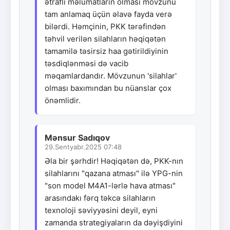
ətraflı məlumatların olması mövzunu
tam anlamaq üçün əlavə fayda verə
bilərdi. Həmçinin, PKK tərəfindən
təhvil verilən silahların həqiqətən
tamamilə təsirsiz haa gətirildiyinin
təsdiqlənməsi də vacib
məqamlardandır. Mövzunun 'silahlar'
olması baxımından bu nüanslar çox
önəmlidir.
Mənsur Sadıqov
29.Sentyabr.2025 07:48
Əla bir şərhdir! Həqiqətən də, PKK-nın
silahlarını "qazana atması" ilə YPG-nin
"son model M4A1-lərlə hava atması"
arasındakı fərq təkcə silahların
texnoloji səviyyəsini deyil, eyni
zamanda strategiyaların da dəyişdiyini