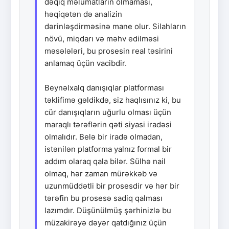
dəqiq məlumatların olmaması,
həqiqətən də analizin
dərinləşdirməsinə mane olur. Silahların
növü, miqdarı və məhv edilməsi
məsələləri, bu prosesin real təsirini
anlamaq üçün vacibdir.
Beynəlxalq danışıqlar platforması
təklifimə gəldikdə, siz haqlısınız ki, bu
cür danışıqların uğurlu olması üçün
maraqlı tərəflərin qəti siyasi iradəsi
olmalıdır. Belə bir iradə olmadan,
istənilən platforma yalnız formal bir
addım olaraq qala bilər. Sülhə nail
olmaq, hər zaman mürəkkəb və
uzunmüddətli bir prosesdir və hər bir
tərəfin bu prosesə sadiq qalması
lazımdır. Düşünülmüş şərhinizlə bu
müzakirəyə dəyər qatdığınız üçün