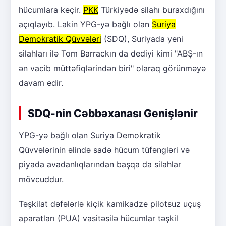
hücumlara keçir.
PKK
Türkiyədə silahı buraxdığını
açıqlayıb. Lakin YPG-yə bağlı olan
Suriya
Demokratik Qüvvələri
(SDQ), Suriyada yeni
silahları ilə Tom Barrackın da dediyi kimi "ABŞ-ın
ən vacib müttəfiqlərindən biri" olaraq görünməyə
davam edir.
SDQ-nin Cəbbəxanası Genişlənir
YPG-yə bağlı olan Suriya Demokratik
Qüvvələrinin əlində sadə hücum tüfəngləri və
piyada avadanlıqlarından başqa da silahlar
mövcuddur.
Təşkilat dəfələrlə kiçik kamikadze pilotsuz uçuş
aparatları (PUA) vasitəsilə hücumlar təşkil