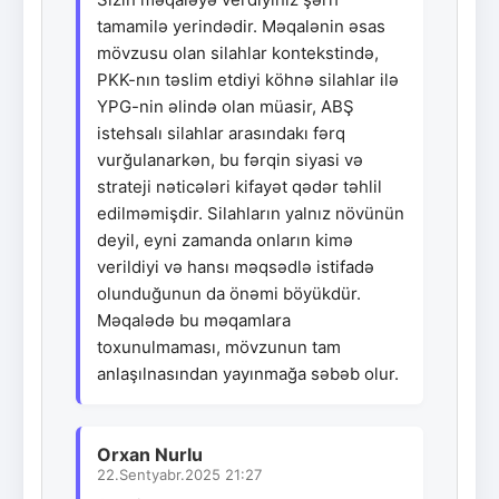
tamamilə yerindədir. Məqalənin əsas
mövzusu olan silahlar kontekstində,
PKK-nın təslim etdiyi köhnə silahlar ilə
YPG-nin əlində olan müasir, ABŞ
istehsalı silahlar arasındakı fərq
vurğulanarkən, bu fərqin siyasi və
strateji nəticələri kifayət qədər təhlil
edilməmişdir. Silahların yalnız növünün
deyil, eyni zamanda onların kimə
verildiyi və hansı məqsədlə istifadə
olunduğunun da önəmi böyükdür.
Məqalədə bu məqamlara
toxunulmaması, mövzunun tam
anlaşılnasından yayınmağa səbəb olur.
Orxan Nurlu
22.Sentyabr.2025 21:27