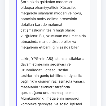
Şərhinizdə qaldırılan məqamlar
olduqca əhəmiyyətlidir. Xüsusilə,
məqalədə silahların miqdarı və növü,
həmçinin məhv edilmə prosesinin
detalları barədə məlumat
çatışmazlığının təsiri haqlı olaraq
vurğulanır. Bu, oxucunun məlumat əldə
etməsində maneə törədə bilər və
məqalənin etibarlılığını azalda bilər.
Lakin, YPG-nin ABŞ istehsalı silahlarla
davam etməsinin geosiyasi və
uzunmüddətli iqtisadi-sosial
təsirlərinin geniş təhlilinə ehtiyacı ilə
bağlı fikrə qismən razılaşmaqla yanaşı,
məsələnin "silahlar" ətrafında
qurulduğunu unutmamaq lazımdır.
Mümkündür ki, məqalənin məqsədi
kompleks geosiyasi və sosio-iqtisadi