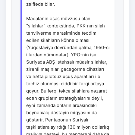
zəiflədə bilər.
Məqalənin əsas mövzusu olan
"silahlar" kontekstində, PKK-nın silah
təhvilvermə mərasimində təqdim
edilən silahların köhnə olması
(Yuqoslaviya dövründən qalma, 1950-ci
illərdən nümunələr), YPG-nin isə
Suriyada ABŞ istehsalı müasir silahlar,
zirehli maşınlar, gecəgörmə cihazları
və hətta pilotsuz uçuş aparatları ilə
təchiz olunması ciddi bir fərqi ortaya
qoyur. Bu fərq, təkcə silahlara nəzarət
edən qrupların strategiyalarını deyil,
eyni zamanda onların arxasındakı
beynəlxalq dəstəyin miqyasını da
göstərir. Pentaqonun Suriyalı
təşkilatlara ayırdığı 130 milyon dollarlıq
maliyyə dəstəyi, bu mənzərəni daha da