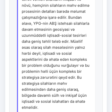
növü, həmçinin silahların məhv edilmə
prosesinin detalları barədə məlumat
çatışmazlığına işarə edilir. Bundan
əlavə, YPG-nin ABŞ istehsalı silahlarla
davam etməsinin geosiyasi və
uzunmüddətli iqtisadi-sosial təsirləri
daha geniş təhlil tələb edir. Müəllif
əsas olaraq silah məsələsinin yalnız
hərbi deyil, iqtisadi və sosial
aspektlərini də əhatə edən kompleks
bir problem olduğunu vurğulayır və bu
problemin həlli üçün kompleks bir
strategiya zərurətini qeyd edir. Bu
strategiya silahların məhv
edilməsindən daha geniş olaraq,
bölgədə davamlı sülh və inkişaf üçün
iqtisadi və sosial islahatları da əhatə
etməlidir.