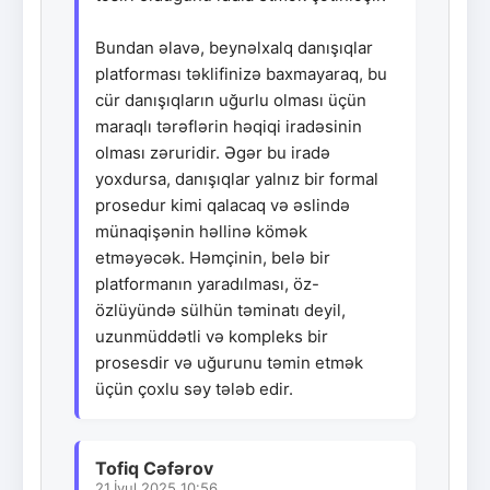
Bundan əlavə, beynəlxalq danışıqlar
platforması təklifinizə baxmayaraq, bu
cür danışıqların uğurlu olması üçün
maraqlı tərəflərin həqiqi iradəsinin
olması zəruridir. Əgər bu iradə
yoxdursa, danışıqlar yalnız bir formal
prosedur kimi qalacaq və əslində
münaqişənin həllinə kömək
etməyəcək. Həmçinin, belə bir
platformanın yaradılması, öz-
özlüyündə sülhün təminatı deyil,
uzunmüddətli və kompleks bir
prosesdir və uğurunu təmin etmək
üçün çoxlu səy tələb edir.
Tofiq Cəfərov
21.İyul.2025 10:56