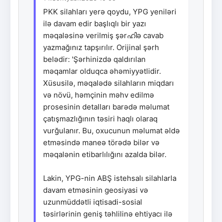
PKK silahları yerə qoydu, YPG yeniləri
ilə davam edir başlıqlı bir yazı
məqaləsinə verilmiş şərഹിə cavab
yazmağınız tapşırılır. Orijinal şərh
belədir: 'Şərhinizdə qaldırılan
məqamlar olduqca əhəmiyyətlidir.
Xüsusilə, məqalədə silahların miqdarı
və növü, həmçinin məhv edilmə
prosesinin detalları barədə məlumat
çatışmazlığının təsiri haqlı olaraq
vurğulanır. Bu, oxucunun məlumat əldə
etməsində maneə törədə bilər və
məqalənin etibarlılığını azalda bilər.
Lakin, YPG-nin ABŞ istehsalı silahlarla
davam etməsinin geosiyasi və
uzunmüddətli iqtisadi-sosial
təsirlərinin geniş təhlilinə ehtiyacı ilə