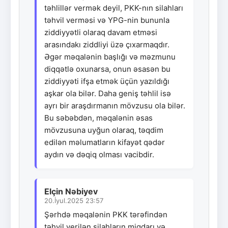
təhlillər vermək deyil, PKK-nın silahları
təhvil verməsi və YPG-nin bununla
ziddiyyətli olaraq davam etməsi
arasındakı ziddliyi üzə çıxarmaqdır.
Əgər məqalənin başlığı və məzmunu
diqqətlə oxunarsa, onun əsasən bu
ziddiyyəti ifşa etmək üçün yazıldığı
aşkar ola bilər. Daha geniş təhlil isə
ayrı bir araşdırmanın mövzusu ola bilər.
Bu səbəbdən, məqalənin əsas
mövzusuna uyğun olaraq, təqdim
edilən məlumatların kifayət qədər
aydın və dəqiq olması vacibdir.
Elçin Nəbiyev
20.İyul.2025 23:57
Şərhdə məqalənin PKK tərəfindən
təhvil verilən silahların miqdarı və