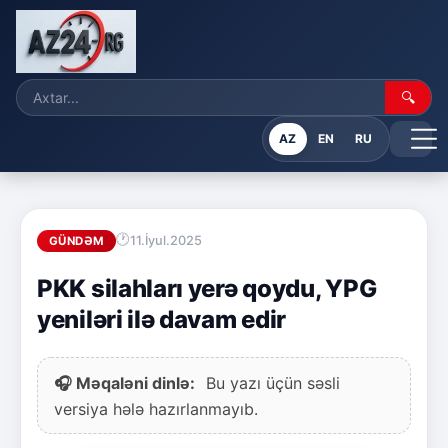
🔍
AZ
EN
RU
11.İyul.2025
GÜNDƏM
PKK silahları yerə qoydu, YPG
yeniləri ilə davam edir
🎧 Məqaləni dinlə:
Bu yazı üçün səsli
versiya hələ hazırlanmayıb.