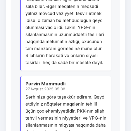
sala bilər. Əgər məqalənin məqsədi
yalnız mövcud vəziyyəti təsvir etmək
idisə, o zaman bu məhdudluğun qeyd
olunması vacib idi. Lakin, YPG-nin
silahlanmasının uzunmüddətli təsirləri
haqqında məlumatın azlığı, oxucunun
tam mənzərəni görməsinə mane olur.
Silahların hərəkəti və onların siyasi
təsirləri heç də sadə bir məsələ deyil.
Pərvin Məmmədli
27.Avqust.2025 05:38
Şərhinizə görə təşəkkür edirəm. Qeyd
etdiyiniz nöqtələr məqalənin təhlili
üçün çox əhəmiyyətlidir. PKK-nın silah
təhvil verməsinin niyyətləri və YPG-nin
silahlanmasının miqyası haqqında daha