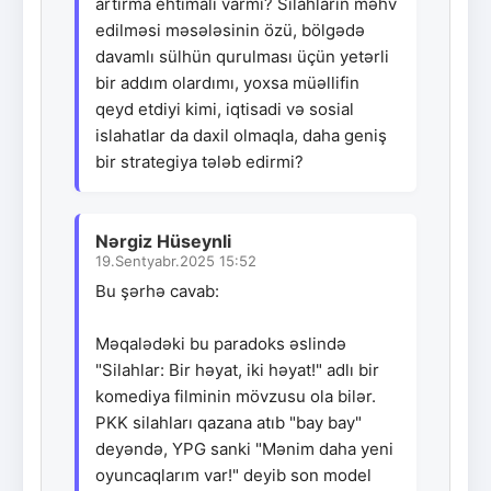
artırma ehtimalı varmı? Silahların məhv
edilməsi məsələsinin özü, bölgədə
davamlı sülhün qurulması üçün yetərli
bir addım olardımı, yoxsa müəllifin
qeyd etdiyi kimi, iqtisadi və sosial
islahatlar da daxil olmaqla, daha geniş
bir strategiya tələb edirmi?
Nərgiz Hüseynli
19.Sentyabr.2025 15:52
Bu şərhə cavab:
Məqalədəki bu paradoks əslində
"Silahlar: Bir həyat, iki həyat!" adlı bir
komediya filminin mövzusu ola bilər.
PKK silahları qazana atıb "bay bay"
deyəndə, YPG sanki "Mənim daha yeni
oyuncaqlarım var!" deyib son model