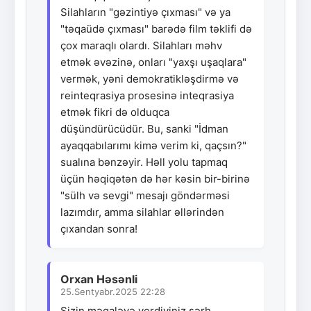
Silahların "gəzintiyə çıxması" və ya
"təqaüdə çıxması" barədə film təklifi də
çox maraqlı olardı. Silahları məhv
etmək əvəzinə, onları "yaxşı uşaqlara"
vermək, yəni demokratikləşdirmə və
reinteqrasiya prosesinə inteqrasiya
etmək fikri də olduqca
düşündürücüdür. Bu, sanki "İdman
ayaqqabılarımı kimə verim ki, qaçsın?"
sualına bənzəyir. Həll yolu tapmaq
üçün həqiqətən də hər kəsin bir-birinə
"sülh və sevgi" mesajı göndərməsi
lazımdır, amma silahlar əllərindən
çıxandan sonra!
Orxan Həsənli
25.Sentyabr.2025 22:28
Sizin məqaləyə verdiyiniz şərh