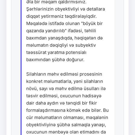
Əla bir məqam qaldırmısınız.
Şərhlərinizin obyektivliyi və detallara
diqqət yetirməniz təqdirəlayiqdir.
Məqalədə istifadə olunan "böyük bir
qazanda yandırılıb" ifadəsi, təhlili
baxımdan yanaşdıqda, həqiqətən də
məlumatın dəqiqliyi və subyektiv
təəssürat yaratma potensialı
baxımından şübhə doğurur.
Silahların məhv edilməsi prosesinin
konkret məlumatlarla, yəni silahların
növü, sayı və məhv edilmə üsulları ilə
təsvir edilməsi, oxucunun hadisəyə
dair daha aydın və tənqidi bir fikir
formalaşdırmasına kömək edə bilər. Bu
cür məlumatların olmaması, məqalənin
obyektivliyinə şübhə salmaqla yanaşı,
oxucunun mənbəyə olan etimadını da