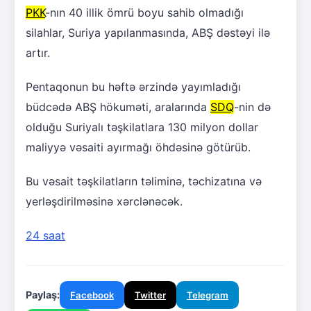
PKK
-nın 40 illik ömrü boyu sahib olmadığı
silahlar, Suriya yapılanmasında, ABŞ dəstəyi ilə
artır.
Pentaqonun bu həftə ərzində yayımladığı
büdcədə ABŞ hökuməti, aralarında
SDQ
-nin də
olduğu Suriyalı təşkilatlara 130 milyon dollar
maliyyə vəsaiti ayırmağı öhdəsinə götürüb.
Bu vəsait təşkilatların təliminə, təchizatına və
yerləşdirilməsinə xərclənəcək.
24 saat
Paylaş:
Facebook
Twitter
Telegram