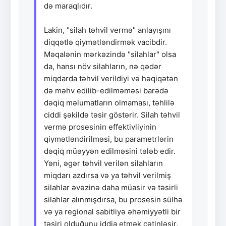
də maraqlıdır.
Lakin, "silah təhvil vermə" anlayışını
diqqətlə qiymətləndirmək vacibdir.
Məqalənin mərkəzində "silahlar" olsa
da, hansı növ silahların, nə qədər
miqdarda təhvil verildiyi və həqiqətən
də məhv edilib-edilməməsi barədə
dəqiq məlumatların olmaması, təhlilə
ciddi şəkildə təsir göstərir. Silah təhvil
vermə prosesinin effektivliyinin
qiymətləndirilməsi, bu parametrlərin
dəqiq müəyyən edilməsini tələb edir.
Yəni, əgər təhvil verilən silahların
miqdarı azdırsa və ya təhvil verilmiş
silahlar əvəzinə daha müasir və təsirli
silahlar alınmışdırsa, bu prosesin sülhə
və ya regional sabitliyə əhəmiyyətli bir
təsiri olduğunu iddia etmək çətinləşir.