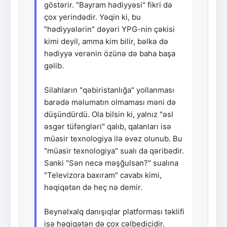
göstərir. "Bayram hədiyyəsi" fikri də
çox yerindədir. Yəqin ki, bu
"hədiyyələrin" dəyəri YPG-nin çəkisi
kimi deyil, amma kim bilir, bəlkə də
hədiyyə verənin özünə də baha başa
gəlib.
Silahların "qəbiristanlığa" yollanması
barədə məlumatın olmaması məni də
düşündürdü. Ola bilsin ki, yalnız "əsl
əsgər tüfəngləri" qalıb, qalanları isə
müasir texnologiya ilə əvəz olunub. Bu
"müasir texnologiya" sualı da qəribədir.
Sanki "Sən necə məşğulsan?" sualına
"Televizora baxıram" cavabı kimi,
həqiqətən də heç nə demir.
Beynəlxalq danışıqlar platforması təklifi
isə həqiqətən də çox cəlbedicidir.