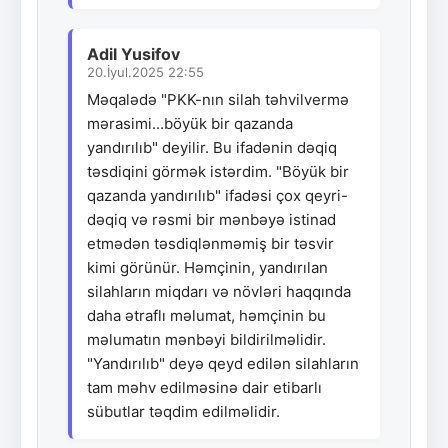
Adil Yusifov
20.İyul.2025 22:55
Məqalədə "PKK-nın silah təhvilvermə
mərasimi...böyük bir qazanda
yandırılıb" deyilir. Bu ifadənin dəqiq
təsdiqini görmək istərdim. "Böyük bir
qazanda yandırılıb" ifadəsi çox qeyri-
dəqiq və rəsmi bir mənbəyə istinad
etmədən təsdiqlənməmiş bir təsvir
kimi görünür. Həmçinin, yandırılan
silahların miqdarı və növləri haqqında
daha ətraflı məlumat, həmçinin bu
məlumatın mənbəyi bildirilməlidir.
"Yandırılıb" deyə qeyd edilən silahların
tam məhv edilməsinə dair etibarlı
sübutlar təqdim edilməlidir.