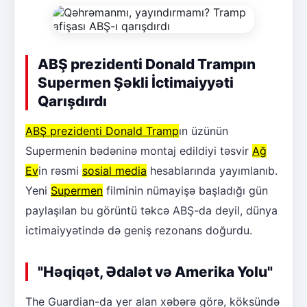
ABŞ prezidenti Donald Trampın
Supermen Şəkli İctimaiyyəti
Qarışdırdı
ABŞ prezidenti Donald Tramp
ın üzünün
Supermenin bədəninə montaj edildiyi təsvir
Ağ
Ev
in rəsmi
sosial media
hesablarında yayımlanıb.
Yeni
Supermen
filminin nümayişə başladığı gün
paylaşılan bu görüntü təkcə ABŞ-da deyil, dünya
ictimaiyyətində də geniş rezonans doğurdu.
"Həqiqət, Ədalət və Amerika Yolu"
The Guardian-da yer alan xəbərə görə, köksündə