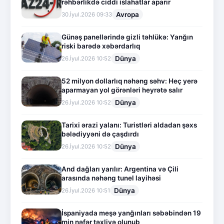
rəhbərlikdə ciddi islahatlar aparır
Avropa
30.İyul.2026 09:33
Günəş panellərində gizli təhlükə: Yanğın
riski barədə xəbərdarlıq
Dünya
26.İyul.2026 10:52
52 milyon dollarlıq nəhəng səhv: Heç yerə
aparmayan yol görənləri heyrətə salır
Dünya
26.İyul.2026 10:52
Tarixi ərazi yalanı: Turistləri aldadan şəxs
bələdiyyəni də çaşdırdı
Dünya
26.İyul.2026 10:52
And dağları yarılır: Argentina və Çili
arasında nəhəng tunel layihəsi
Dünya
26.İyul.2026 10:51
İspaniyada meşə yanğınları səbəbindən 19
min nəfər təxliyə olunub