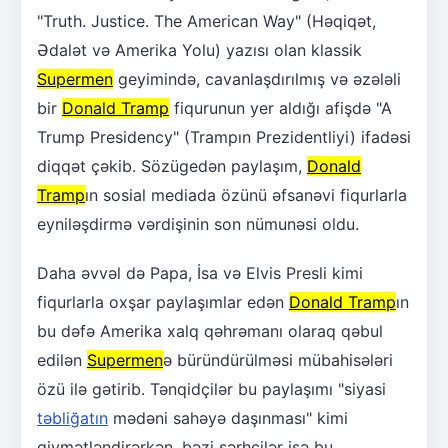
"Truth. Justice. The American Way" (Həqiqət,
Ədalət və Amerika Yolu) yazısı olan klassik
Supermen
geyimində, cavanlaşdırılmış və əzələli
bir
Donald Tramp
fiqurunun yer aldığı afişdə "A
Trump Presidency" (Trampın Prezidentliyi) ifadəsi
diqqət çəkib. Sözügedən paylaşım,
Donald
Tramp
ın sosial mediada özünü əfsanəvi fiqurlarla
eyniləşdirmə vərdişinin son nümunəsi oldu.
Daha əvvəl də Papa, İsa və Elvis Presli kimi
fiqurlarla oxşar paylaşımlar edən
Donald Tramp
ın
bu dəfə Amerika xalq qəhrəmanı olaraq qəbul
edilən
Supermen
ə büründürülməsi mübahisələri
özü ilə gətirib. Tənqidçilər bu paylaşımı "siyasi
təbliğatın
mədəni sahəyə daşınması" kimi
qiymətləndirərkən, bəzi şərhçilər isə bu