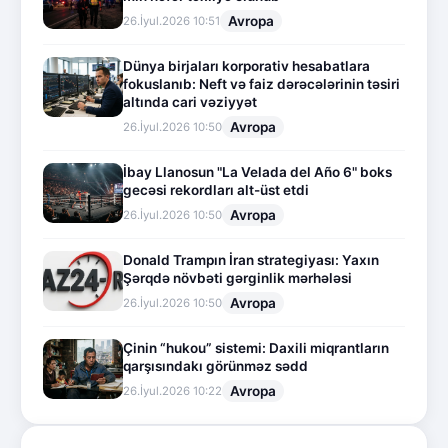
Avropa
26.İyul.2026 10:51
Dünya birjaları korporativ hesabatlara
fokuslanıb: Neft və faiz dərəcələrinin təsiri
altında cari vəziyyət
Avropa
26.İyul.2026 10:50
İbay Llanosun "La Velada del Año 6" boks
gecəsi rekordları alt-üst etdi
Avropa
26.İyul.2026 10:50
Donald Trampın İran strategiyası: Yaxın
Şərqdə növbəti gərginlik mərhələsi
Avropa
26.İyul.2026 10:50
Çinin “hukou” sistemi: Daxili miqrantların
qarşısındakı görünməz sədd
Avropa
26.İyul.2026 10:22