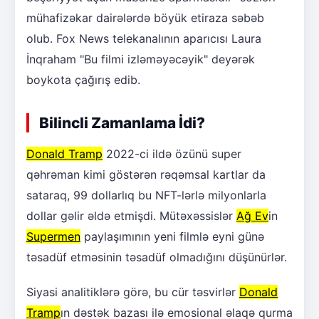
mühafizəkar dairələrdə böyük etiraza səbəb
olub. Fox News telekanalının aparıcısı Laura
İnqraham "Bu filmi izləməyəcəyik" deyərək
boykota çağırış edib.
Bilincli Zamanlama İdi?
Donald Tramp
2022-ci ildə özünü super
qəhrəman kimi göstərən rəqəmsal kartlar da
sataraq, 99 dollarlıq bu NFT-lərlə milyonlarla
dollar gəlir əldə etmişdi. Mütəxəssislər
Ağ Ev
in
Supermen
paylaşımının yeni filmlə eyni günə
təsadüf etməsinin təsadüf olmadığını düşünürlər.
Siyasi analitiklərə görə, bu cür təsvirlər
Donald
Tramp
ın dəstək bazası ilə emosional əlaqə qurma