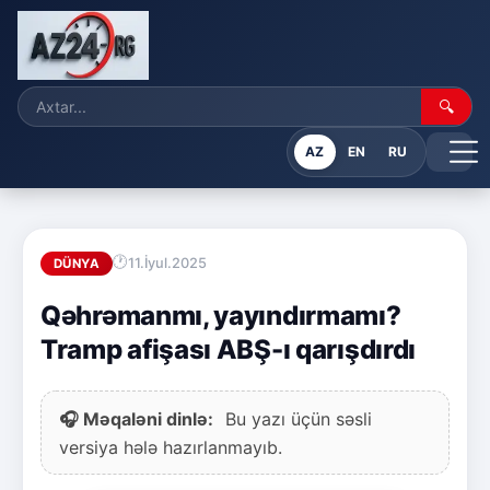
🔍
AZ
EN
RU
11.İyul.2025
DÜNYA
Qəhrəmanmı, yayındırmamı?
Tramp afişası ABŞ-ı qarışdırdı
🎧 Məqaləni dinlə:
Bu yazı üçün səsli
versiya hələ hazırlanmayıb.