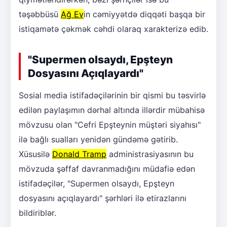
təşəbbüsü
Ağ Ev
in cəmiyyətdə diqqəti başqa bir
istiqamətə çəkmək cəhdi olaraq xarakterizə edib.
"Supermen olsaydı, Epşteyn
Dosyasını Açıqlayardı"
Sosial media istifadəçilərinin bir qismi bu təsvirlə
edilən paylaşımın dərhal altında illərdir mübahisə
mövzusu olan "Cefri Epşteynin müştəri siyahısı"
ilə bağlı sualları yenidən gündəmə gətirib.
Xüsusilə
Donald Tramp
administrasiyasının bu
mövzuda şəffaf davranmadığını müdafiə edən
istifadəçilər, "Supermen olsaydı, Epşteyn
dosyasını açıqlayardı" şərhləri ilə etirazlarını
bildiriblər.