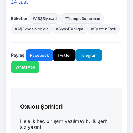
24 saat
Etiketlər:
#ABŞSiyasəti
#TrumpluSuperman
#AğEvSosialMedia
#SiyasiTəbliğat
#EpsteinFaylı
Paylaş:
Facebook
Twitter
Telegram
WhatsApp
Oxucu Şərhləri
Hələlik heç bir şərh yazılmayıb. İlk şərhi
siz yazın!