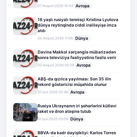
Avropa
07.Avqust.2026 10:43
16 yaşlı rusiyalı tennisçi Kristina Lyutova
dünya reytinqində ciddi irəliləyişə imza
atdı
Dünya
04.Avqust.2026 11:06
Davina Makkol xərçənglə mübarizədən
sonra televiziya fəaliyyətinə fasilə verir
Avropa
03.Avqust.2026 00:59
ABŞ-da qızılca yayılması: Son 35 ilin
rekord göstəricisi müşahidə olunur
Avropa
31.İyul.2026 05:46
Rusiya Ukraynanın iri şəhərlərini kütləvi
raket və dron atəşinə tutub
Dünya
31.İyul.2026 03:09
BBVA-da kadr dəyişikliyi: Karlos Torres