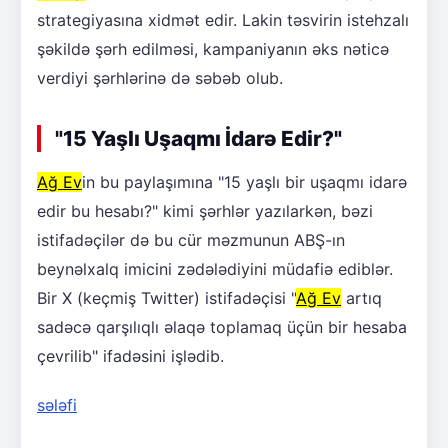
strategiyasına xidmət edir. Lakin təsvirin istehzalı
şəkildə şərh edilməsi, kampaniyanın əks nəticə
verdiyi şərhlərinə də səbəb olub.
"15 Yaşlı Uşaqmı İdarə Edir?"
Ağ Ev
in bu paylaşımına "15 yaşlı bir uşaqmı idarə
edir bu hesabı?" kimi şərhlər yazılarkən, bəzi
istifadəçilər də bu cür məzmunun ABŞ-ın
beynəlxalq imicini zədələdiyini müdafiə ediblər.
Bir X (keçmiş Twitter) istifadəçisi "
Ağ Ev
artıq
sadəcə qarşılıqlı əlaqə toplamaq üçün bir hesaba
çevrilib" ifadəsini işlədib.
sələfi