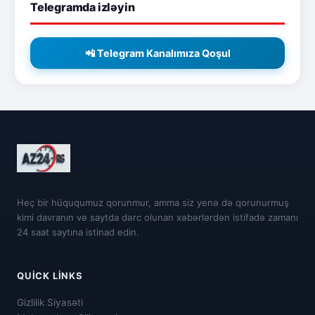
Telegramda izləyin
📲 Telegram Kanalımıza Qoşul
Heç bir hüququmuz qorunmur, amma siz yenə də qorunurmuş
kimi davranın və saytda dərc olunan xəbərlərdən istifadə zamanı
24 saat saytına istinad edin.
QUICK LINKS
Gizlilik Siyasəti