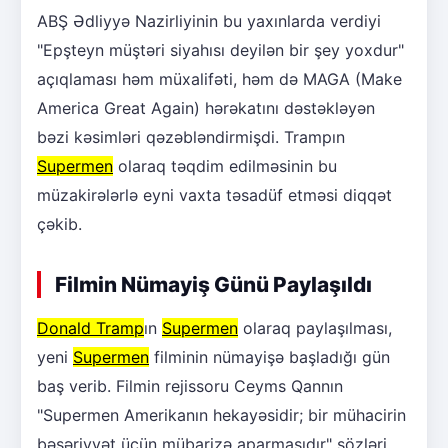
ABŞ Ədliyyə Nazirliyinin bu yaxınlarda verdiyi
"Epşteyn müştəri siyahısı deyilən bir şey yoxdur"
açıqlaması həm müxalifəti, həm də MAGA (Make
America Great Again) hərəkatını dəstəkləyən
bəzi kəsimləri qəzəbləndirmişdi. Trampın
Supermen
olaraq təqdim edilməsinin bu
müzakirələrlə eyni vaxta təsadüf etməsi diqqət
çəkib.
Filmin Nümayiş Günü Paylaşıldı
Donald Tramp
ın
Supermen
olaraq paylaşılması,
yeni
Supermen
filminin nümayişə başladığı gün
baş verib. Filmin rejissoru Ceyms Qannın
"Supermen Amerikanın hekayəsidir; bir mühacirin
bəşəriyyət üçün mübarizə aparmasıdır" sözləri