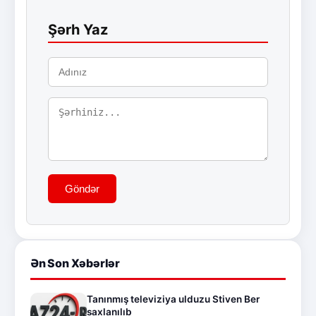
Şərh Yaz
Göndər
Ən Son Xəbərlər
Tanınmış televiziya ulduzu Stiven Ber
saxlanılıb