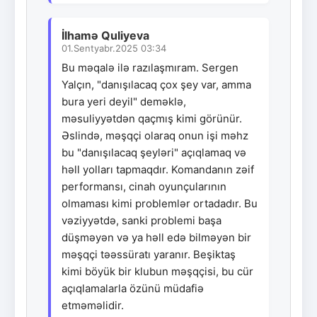
İlhamə Quliyeva
01.Sentyabr.2025 03:34
Bu məqalə ilə razılaşmıram. Sergen
Yalçın, "danışılacaq çox şey var, amma
bura yeri deyil" deməklə,
məsuliyyətdən qaçmış kimi görünür.
Əslində, məşqçi olaraq onun işi məhz
bu "danışılacaq şeyləri" açıqlamaq və
həll yolları tapmaqdır. Komandanın zəif
performansı, cinah oyunçularının
olmaması kimi problemlər ortadadır. Bu
vəziyyətdə, sanki problemi başa
düşməyən və ya həll edə bilməyən bir
məşqçi təəssüratı yaranır. Beşiktaş
kimi böyük bir klubun məşqçisi, bu cür
açıqlamalarla özünü müdafiə
etməməlidir.