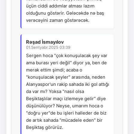
üçün ciddi addımlar atması lazım
olduğunu göstərir. Gələcəkdə nə baş
verəcəyini zaman göstərəcək.
Rəşad İsmayılov
01.Sentyabr.2025 03:39
Sergen hoca "çok konuşulacak şey var
ama burası yeri değil" diyor ya, ben de
merak ettim şimdi; acaba o
"konuşulacak şeyler" arasında, neden
Alanyaspor'un rakip sahada iki gol attığı
da var mı? Yoksa "nasıl olsa
Beşiktaşlılar maçı izlemeye gelir" diye
düşünülüyor? Neyse, umarım hoca o
"doğru yer"de bu işleri halleder de biz
de artık sahada "mücadele eden" bir
Beşiktaş görürüz.