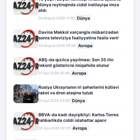
dünya reytinqində ciddi irəliləyişə imza
atdı
Dünya
04.Avqust.2026 11:06
Davina Makkol xərçənglə mübarizədən
sonra televiziya fəaliyyətinə fasilə verir
Avropa
03.Avqust.2026 00:59
ABŞ-da qızılca yayılması: Son 35 ilin
rekord göstəricisi müşahidə olunur
Avropa
31.İyul.2026 05:46
Rusiya Ukraynanın iri şəhərlərini kütləvi
raket və dron atəşinə tutub
Dünya
31.İyul.2026 03:09
BBVA-da kadr dəyişikliyi: Karlos Torres
rəhbərlikdə ciddi islahatlar aparır
Avropa
30.İyul.2026 09:33