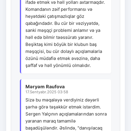
ifadə etmək və həll yolları axtarmaqdır.
Komandanın zəif performansı və
heyətdəki çatışmazlıqlar göz
qabağındadır. Bu cür bir vəziyyətdə,
sanki məşqçi problemi anlamır və ya
həll edə bilmir təəssüratı yaranır.
Beşiktaş kimi böyük bir klubun baş
məşqçisi, bu cür dolaylı açıqlamalarla
özünü müdafiə etmək əvəzinə, daha
şəffaf və həll yönümlü olmalıdır.
Məryəm Raufova
17.Sentyabr.2025 03:58
Sizə bu məqaləyə verdiyiniz dəyərli
şərhə görə təşəkkür etmək istərdim.
Sergen Yalçının açıqlamalarından sonra
yaranan maraq tamamilə
başadüşüləndir. Əslində, "danışılacaq