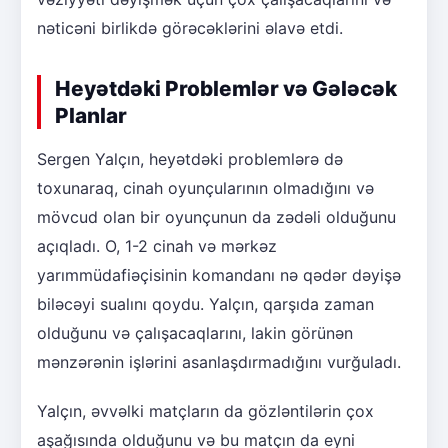
nəticəni birlikdə görəcəklərini əlavə etdi.
Heyətdəki Problemlər və Gələcək
Planlar
Sergen Yalçın, heyətdəki problemlərə də
toxunaraq, cinah oyunçularının olmadığını və
mövcud olan bir oyunçunun da zədəli olduğunu
açıqladı. O, 1-2 cinah və mərkəz
yarımmüdafiəçisinin komandanı nə qədər dəyişə
biləcəyi sualını qoydu. Yalçın, qarşıda zaman
olduğunu və çalışacaqlarını, lakin görünən
mənzərənin işlərini asanlaşdırmadığını vurğuladı.
Yalçın, əvvəlki matçların da gözləntilərin çox
aşağısında olduğunu və bu matçın da eyni