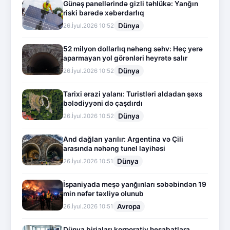
Günəş panellərində gizli təhlükə: Yanğın
riski barədə xəbərdarlıq
Dünya
26.İyul.2026 10:52
52 milyon dollarlıq nəhəng səhv: Heç yerə
aparmayan yol görənləri heyrətə salır
Dünya
26.İyul.2026 10:52
Tarixi ərazi yalanı: Turistləri aldadan şəxs
bələdiyyəni də çaşdırdı
Dünya
26.İyul.2026 10:52
And dağları yarılır: Argentina və Çili
arasında nəhəng tunel layihəsi
Dünya
26.İyul.2026 10:51
İspaniyada meşə yanğınları səbəbindən 19
min nəfər təxliyə olunub
Avropa
26.İyul.2026 10:51
Dünya birjaları korporativ hesabatlara