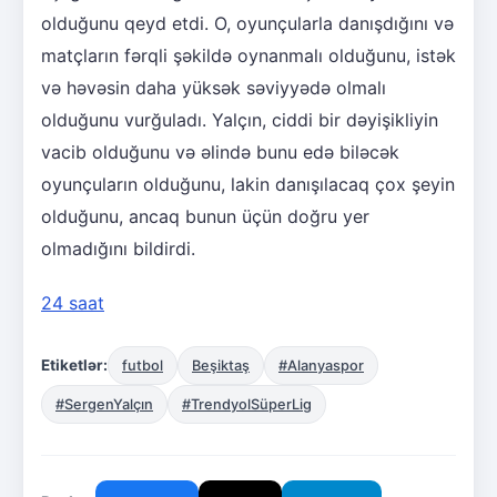
olduğunu qeyd etdi. O, oyunçularla danışdığını və
matçların fərqli şəkildə oynanmalı olduğunu, istək
və həvəsin daha yüksək səviyyədə olmalı
olduğunu vurğuladı. Yalçın, ciddi bir dəyişikliyin
vacib olduğunu və əlində bunu edə biləcək
oyunçuların olduğunu, lakin danışılacaq çox şeyin
olduğunu, ancaq bunun üçün doğru yer
olmadığını bildirdi.
24 saat
Etiketlər:
futbol
Beşiktaş
#Alanyaspor
#SergenYalçın
#TrendyolSüperLig