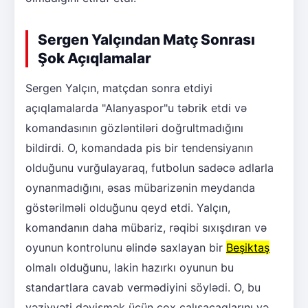
Sergen Yalçından Matç Sonrası
Şok Açıqlamalar
Sergen Yalçın, matçdan sonra etdiyi
açıqlamalarda "Alanyaspor"u təbrik etdi və
komandasının gözləntiləri doğrultmadığını
bildirdi. O, komandada pis bir tendensiyanın
olduğunu vurğulayaraq, futbolun sadəcə adlarla
oynanmadığını, əsas mübarizənin meydanda
göstərilməli olduğunu qeyd etdi. Yalçın,
komandanın daha mübariz, rəqibi sıxışdıran və
oyunun kontrolunu əlində saxlayan bir
Beşiktaş
olmalı olduğunu, lakin hazırkı oyunun bu
standartlara cavab vermədiyini söylədi. O, bu
vəziyyəti dəyişmək üçün çox çalışacaqlarını və