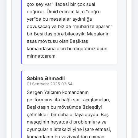
çox şey var" ifadəsi bir çox sual
doğurur. Ümid edirəm ki, o "doğru
yer"də bu məsələlər aydınlığa
qovuşacaq və biz də "mübarizə aparan"
bir Beşiktaş görə biləcəyik. Məqalənin
əsas mövzusu olan Beşiktaş
komandasına olan bu diqqətiniz üçün
minnətdaram.
Səbinə Əhmədli
01.Sentyabr.2025 03:54
Sergen Yalçının komandanın
performansı ilə bağlı sərt açıqlamaları,
Beşiktaşın bu mövsümdə üzləşdiyi
çətinlikləri bir daha ortaya qoydu. Baş
məşqçinin heyətdəki problemlərə və
oyunçuların istəksizliyinə işarə etməsi,
komandanın bu vəziyyətdən çıxmaq