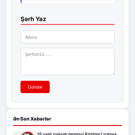
Şərh Yaz
Göndər
Ən Son Xəbərlər
16 yaşlı rusiyalı tennisçi Kristina Lyutova