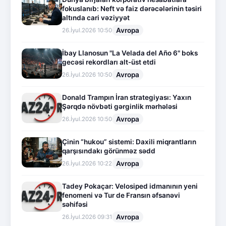
fokuslanıb: Neft və faiz dərəcələrinin təsiri
altında cari vəziyyət
Avropa
26.İyul.2026 10:50
İbay Llanosun "La Velada del Año 6" boks
gecəsi rekordları alt-üst etdi
Avropa
26.İyul.2026 10:50
Donald Trampın İran strategiyası: Yaxın
Şərqdə növbəti gərginlik mərhələsi
Avropa
26.İyul.2026 10:50
Çinin “hukou” sistemi: Daxili miqrantların
qarşısındakı görünməz sədd
Avropa
26.İyul.2026 10:22
Tadey Pokaçar: Velosiped idmanının yeni
fenomeni və Tur de Fransın əfsanəvi
səhifəsi
Avropa
26.İyul.2026 09:31