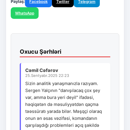
Paylaş:
Facebook
Twitter
Telegram
WhatsApp
Oxucu Şərhləri
Cəmil Cəfərov
25.Sentyabr.2025 22:23
Sizin analitik yanaşmanızla razıyam.
Sergen Yalçının "danışılacaq çox şey
var, amma bura yeri deyil" ifadəsi,
həqiqətən də məsuliyyətdən qaçma
təəssüratı yarada bilər. Məşqçi olaraq
onun ən əsas vəzifəsi, komandanın
qarşılaşdığı problemləri açıq şəkildə