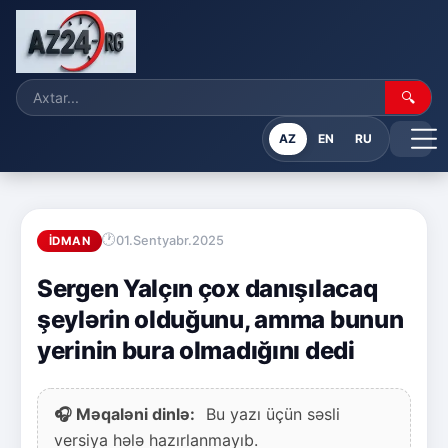
🔍
AZ
EN
RU
01.Sentyabr.2025
İDMAN
Sergen Yalçın çox danışılacaq
şeylərin olduğunu, amma bunun
yerinin bura olmadığını dedi
🎧 Məqaləni dinlə:
Bu yazı üçün səsli
versiya hələ hazırlanmayıb.