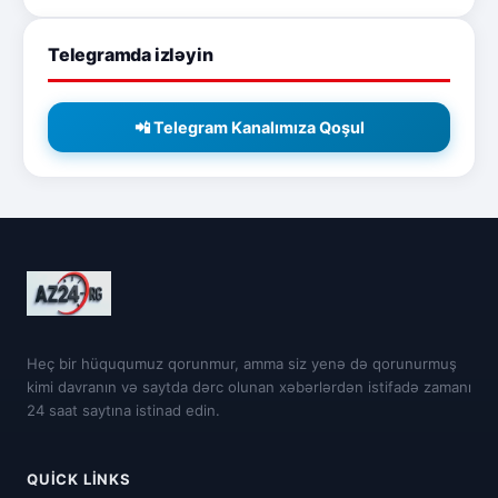
Telegramda izləyin
📲 Telegram Kanalımıza Qoşul
Heç bir hüququmuz qorunmur, amma siz yenə də qorunurmuş
kimi davranın və saytda dərc olunan xəbərlərdən istifadə zamanı
24 saat saytına istinad edin.
QUICK LINKS