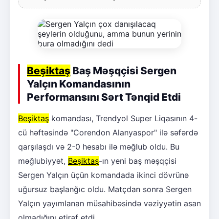
Beşiktaş
Baş Məşqçisi Sergen
Yalçın Komandasının
Performansını Sərt Tənqid Etdi
Beşiktaş
komandası, Trendyol Super Liqasının 4-
cü həftəsində "Corendon Alanyaspor" ilə səfərdə
qarşılaşdı və 2-0 hesabı ilə məğlub oldu. Bu
məğlubiyyət,
Beşiktaş
-ın yeni baş məşqçisi
Sergen Yalçın üçün komandada ikinci dövrünə
uğursuz başlanğıc oldu. Matçdan sonra Sergen
Yalçın yayımlanan müsahibəsində vəziyyətin asan
olmadığını etiraf etdi.