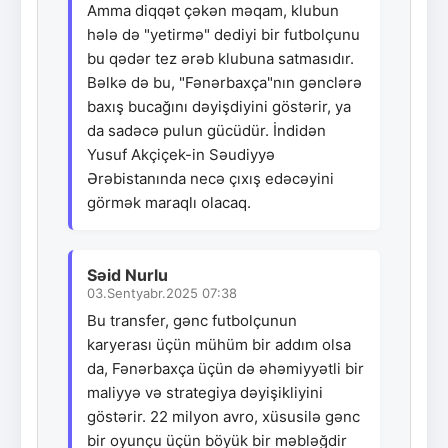
Amma diqqət çəkən məqam, klubun
hələ də "yetirmə" dediyi bir futbolçunu
bu qədər tez ərəb klubuna satmasıdır.
Bəlkə də bu, "Fənərbaxça"nın gənclərə
baxış bucağını dəyişdiyini göstərir, ya
da sadəcə pulun gücüdür. İndidən
Yusuf Akçiçek-in Səudiyyə
Ərəbistanında necə çıxış edəcəyini
görmək maraqlı olacaq.
Səid Nurlu
03.Sentyabr.2025 07:38
Bu transfer, gənc futbolçunun
karyerası üçün mühüm bir addım olsa
da, Fənərbaxça üçün də əhəmiyyətli bir
maliyyə və strategiya dəyişikliyini
göstərir. 22 milyon avro, xüsusilə gənc
bir oyunçu üçün böyük bir məbləğdir