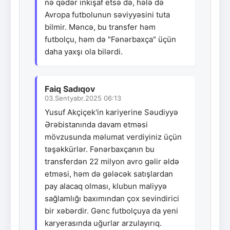
nə qədər inkişaf etsə də, hələ də
Avropa futbolunun səviyyəsini tuta
bilmir. Məncə, bu transfer həm
futbolçu, həm də "Fənərbaxça" üçün
daha yaxşı ola bilərdi.
Faiq Sadıqov
03.Sentyabr.2025 06:13
Yusuf Akçiçek'in kariyerine Səudiyyə
Ərəbistanında davam etməsi
mövzusunda məlumat verdiyiniz üçün
təşəkkürlər. Fənərbaxçanın bu
transferdən 22 milyon avro gəlir əldə
etməsi, həm də gələcək satışlardan
pay alacaq olması, klubun maliyyə
sağlamlığı baxımından çox sevindirici
bir xəbərdir. Gənc futbolçuya da yeni
karyerasında uğurlar arzulayırıq.