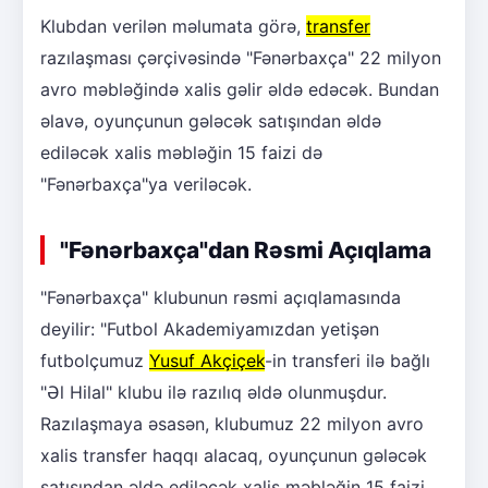
Klubdan verilən məlumata görə,
transfer
razılaşması çərçivəsində "Fənərbaxça" 22 milyon
avro məbləğində xalis gəlir əldə edəcək. Bundan
əlavə, oyunçunun gələcək satışından əldə
ediləcək xalis məbləğin 15 faizi də
"Fənərbaxça"ya veriləcək.
"Fənərbaxça"dan Rəsmi Açıqlama
"Fənərbaxça" klubunun rəsmi açıqlamasında
deyilir: "Futbol Akademiyamızdan yetişən
futbolçumuz
Yusuf Akçiçek
-in transferi ilə bağlı
"Əl Hilal" klubu ilə razılıq əldə olunmuşdur.
Razılaşmaya əsasən, klubumuz 22 milyon avro
xalis transfer haqqı alacaq, oyunçunun gələcək
satışından əldə ediləcək xalis məbləğin 15 faizi