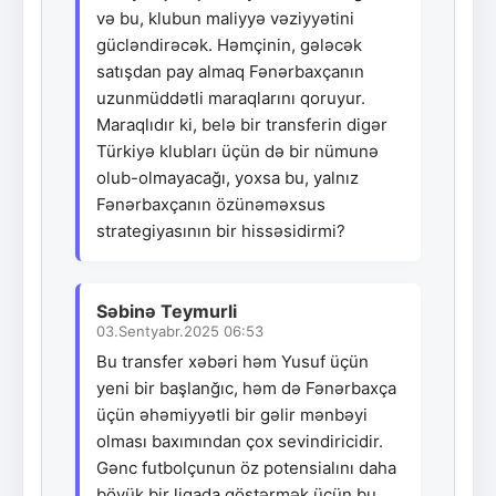
və bu, klubun maliyyə vəziyyətini
gücləndirəcək. Həmçinin, gələcək
satışdan pay almaq Fənərbaxçanın
uzunmüddətli maraqlarını qoruyur.
Maraqlıdır ki, belə bir transferin digər
Türkiyə klubları üçün də bir nümunə
olub-olmayacağı, yoxsa bu, yalnız
Fənərbaxçanın özünəməxsus
strategiyasının bir hissəsidirmi?
Səbinə Teymurli
03.Sentyabr.2025 06:53
Bu transfer xəbəri həm Yusuf üçün
yeni bir başlanğıc, həm də Fənərbaxça
üçün əhəmiyyətli bir gəlir mənbəyi
olması baxımından çox sevindiricidir.
Gənc futbolçunun öz potensialını daha
böyük bir liqada göstərmək üçün bu