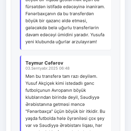
fürsətdən istifadə edəcəyinə inaniram.
Fənərbaxçanın da bu transferdən
böyük bir qazanc əldə etməsi,
gələcəkdə belə uğurlu transferlərin
davam edəcəyi ümidini yaradır. Yusufa
yeni klubunda uğurlar arzulayıram!
Teymur Cəfərov
03.Sentyabr.2025 06:48
Mən bu transferə tam razı deyiləm.
Yusuf Akçiçek kimi istedadlı gənc
futbolçunun Avropanın böyük
klublarından birində deyil, Səudiyyə
Ərəbistanına getməsi məncə
"Fənərbaxça" üçün böyük bir itkidir. Bu
yaşda futbolda hələ öyrəniləsi çox şey
var və Səudiyyə Ərəbistanı liqası, hər