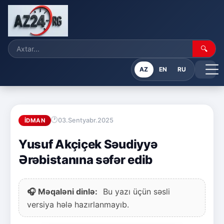
🔍
AZ
EN
RU
03.Sentyabr.2025
İDMAN
Yusuf Akçiçek Səudiyyə
Ərəbistanına səfər edib
🎧 Məqaləni dinlə:
Bu yazı üçün səsli
versiya hələ hazırlanmayıb.