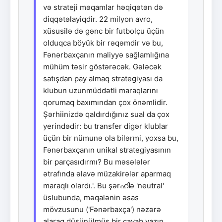
və strateji məqamlar həqiqətən də
diqqətəlayiqdir. 22 milyon avro,
xüsusilə də gənc bir futbolçu üçün
olduqca böyük bir rəqəmdir və bu,
Fənərbaxçanın maliyyə sağlamlığına
mühüm təsir göstərəcək. Gələcək
satışdan pay almaq strategiyası da
klubun uzunmüddətli maraqlarını
qorumaq baxımından çox önəmlidir.
Şərhiinizdə qaldırdığınız sual da çox
yerindədir: bu transfer digər klublar
üçün bir nümunə ola bilərmi, yoxsa bu,
Fənərbaxçanın unikal strategiyasının
bir parçasıdırmı? Bu məsələlər
ətrafında əlavə müzakirələr aparmaq
maraqlı olardı.'. Bu şərഹിə 'neutral'
üslubunda, məqalənin əsas
mövzusunu ('Fənərbaxça') nəzərə
alaraq düşünülmüş bir cavab yazın.