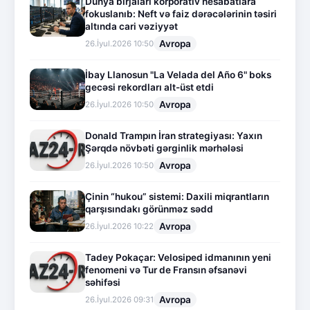
Dünya birjaları korporativ hesabatlara
fokuslanıb: Neft və faiz dərəcələrinin təsiri
altında cari vəziyyət
Avropa
26.İyul.2026 10:50
İbay Llanosun "La Velada del Año 6" boks
gecəsi rekordları alt-üst etdi
Avropa
26.İyul.2026 10:50
Donald Trampın İran strategiyası: Yaxın
Şərqdə növbəti gərginlik mərhələsi
Avropa
26.İyul.2026 10:50
Çinin “hukou” sistemi: Daxili miqrantların
qarşısındakı görünməz sədd
Avropa
26.İyul.2026 10:22
Tadey Pokaçar: Velosiped idmanının yeni
fenomeni və Tur de Fransın əfsanəvi
səhifəsi
Avropa
26.İyul.2026 09:31