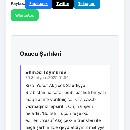
Paylaş:
Facebook
Twitter
Telegram
WhatsApp
Oxucu Şərhləri
Əhməd Teymurov
30.Sentyabr.2025 01:54
Sizə 'Yusuf Akçiçek Səudiyyə
Ərəbistanına səfər edib' başlıqlı bir yazı
məqaləsinə verilmiş şərഹിə cavab
yazmağınız tapşırılır. Orijinal şərh
belədir: 'Bu təhlil üçün təşəkkür
edirəm. Yusuf Akçiçek-in transferi ilə
bağlı şərhinizdə qeyd etdiyiniz maliyyə