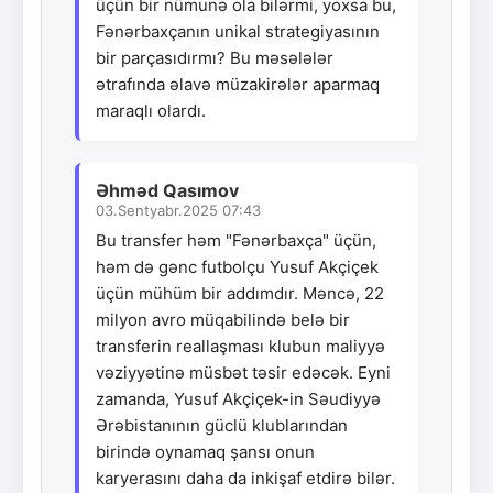
üçün bir nümunə ola bilərmi, yoxsa bu,
Fənərbaxçanın unikal strategiyasının
bir parçasıdırmı? Bu məsələlər
ətrafında əlavə müzakirələr aparmaq
maraqlı olardı.
Əhməd Qasımov
03.Sentyabr.2025 07:43
Bu transfer həm "Fənərbaxça" üçün,
həm də gənc futbolçu Yusuf Akçiçek
üçün mühüm bir addımdır. Məncə, 22
milyon avro müqabilində belə bir
transferin reallaşması klubun maliyyə
vəziyyətinə müsbət təsir edəcək. Eyni
zamanda, Yusuf Akçiçek-in Səudiyyə
Ərəbistanının güclü klublarından
birində oynamaq şansı onun
karyerasını daha da inkişaf etdirə bilər.