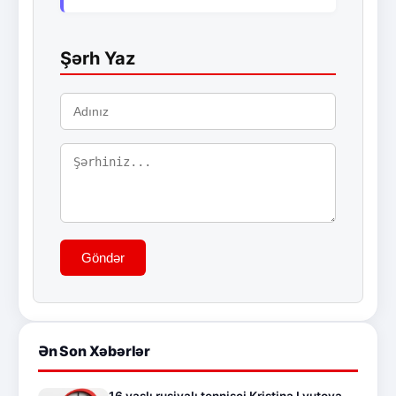
Şərh Yaz
Göndər
Ən Son Xəbərlər