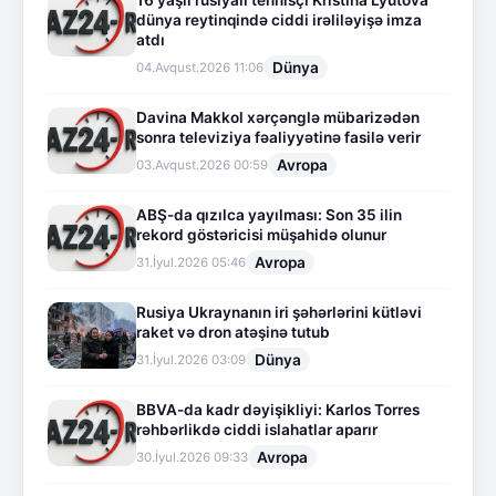
16 yaşlı rusiyalı tennisçi Kristina Lyutova
dünya reytinqində ciddi irəliləyişə imza
atdı
Dünya
04.Avqust.2026 11:06
Davina Makkol xərçənglə mübarizədən
sonra televiziya fəaliyyətinə fasilə verir
Avropa
03.Avqust.2026 00:59
ABŞ-da qızılca yayılması: Son 35 ilin
rekord göstəricisi müşahidə olunur
Avropa
31.İyul.2026 05:46
Rusiya Ukraynanın iri şəhərlərini kütləvi
raket və dron atəşinə tutub
Dünya
31.İyul.2026 03:09
BBVA-da kadr dəyişikliyi: Karlos Torres
rəhbərlikdə ciddi islahatlar aparır
Avropa
30.İyul.2026 09:33