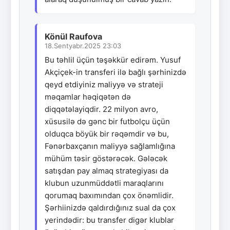
Könül Raufova
18.Sentyabr.2025 23:03
Bu təhlil üçün təşəkkür edirəm. Yusuf
Akçiçek-in transferi ilə bağlı şərhinizdə
qeyd etdiyiniz maliyyə və strateji
məqamlar həqiqətən də
diqqətəlayiqdir. 22 milyon avro,
xüsusilə də gənc bir futbolçu üçün
olduqca böyük bir rəqəmdir və bu,
Fənərbaxçanın maliyyə sağlamlığına
mühüm təsir göstərəcək. Gələcək
satışdan pay almaq strategiyası da
klubun uzunmüddətli maraqlarını
qorumaq baxımından çox önəmlidir.
Şərhiinizdə qaldırdığınız sual da çox
yerindədir: bu transfer digər klublar