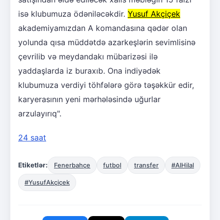
isə klubumuza ödəniləcəkdir.
Yusuf Akçiçek
akademiyamızdan A komandasına qədər olan
yolunda qısa müddətdə azarkeşlərin sevimlisinə
çevrilib və meydandakı mübarizəsi ilə
yaddaşlarda iz buraxıb. Ona indiyədək
klubumuza verdiyi töhfələrə görə təşəkkür edir,
karyerasının yeni mərhələsində uğurlar
arzulayırıq".
24 saat
Etiketlər:
Fenerbahçe
futbol
transfer
#AlHilal
#YusufAkçiçek