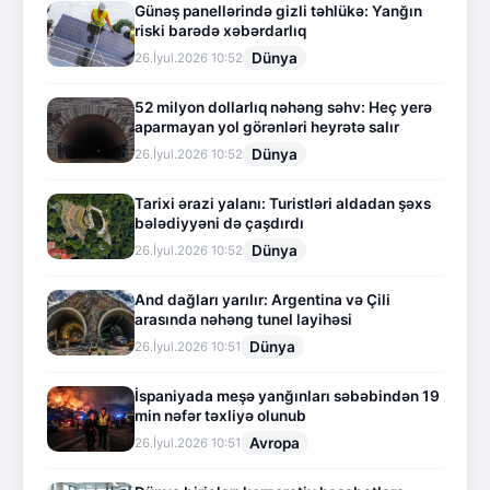
Günəş panellərində gizli təhlükə: Yanğın
riski barədə xəbərdarlıq
Dünya
26.İyul.2026 10:52
52 milyon dollarlıq nəhəng səhv: Heç yerə
aparmayan yol görənləri heyrətə salır
Dünya
26.İyul.2026 10:52
Tarixi ərazi yalanı: Turistləri aldadan şəxs
bələdiyyəni də çaşdırdı
Dünya
26.İyul.2026 10:52
And dağları yarılır: Argentina və Çili
arasında nəhəng tunel layihəsi
Dünya
26.İyul.2026 10:51
İspaniyada meşə yanğınları səbəbindən 19
min nəfər təxliyə olunub
Avropa
26.İyul.2026 10:51