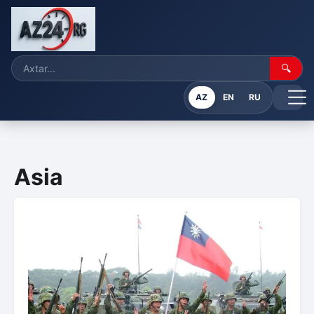
🔍
AZ
EN
RU
Asia