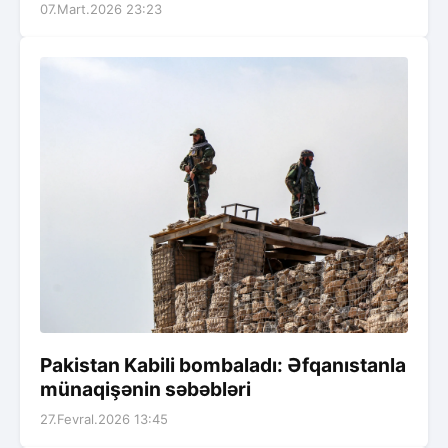
07.Mart.2026 23:23
Pakistan Kabili bombaladı: Əfqanıstanla
münaqişənin səbəbləri
27.Fevral.2026 13:45