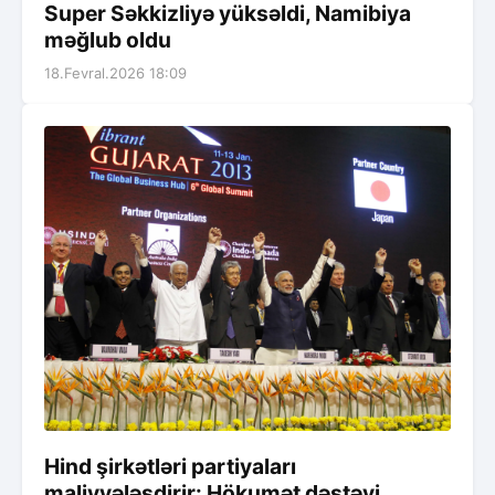
Super Səkkizliyə yüksəldi, Namibiya
məğlub oldu
18.Fevral.2026 18:09
Hind şirkətləri partiyaları
maliyyələşdirir: Hökumət dəstəyi