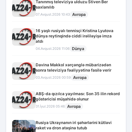
Tanınmış televiziya ulduzu Stiven Ber
saxlanılıb
Avropa
07.Avqust.2026 10:43
16 yaşlı rusiyalı tennisçi Kristina Lyutova
dünya reytinqində ciddi irəliləyişə imza
atdı
Dünya
04.Avqust.2026 11:06
Davina Makkol xərçənglə mübarizədən
sonra televiziya fəaliyyətinə fasilə verir
Avropa
03.Avqust.2026 00:59
ABŞ-da qızılca yayılması: Son 35 ilin rekord
göstəricisi müşahidə olunur
Avropa
31.İyul.2026 05:46
Rusiya Ukraynanın iri şəhərlərini kütləvi
raket və dron atəşinə tutub