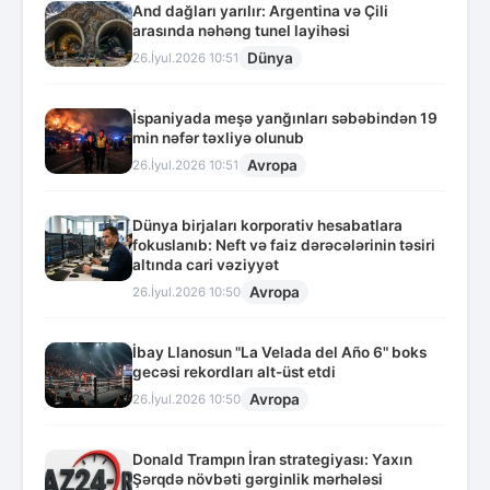
And dağları yarılır: Argentina və Çili
arasında nəhəng tunel layihəsi
Dünya
26.İyul.2026 10:51
İspaniyada meşə yanğınları səbəbindən 19
min nəfər təxliyə olunub
Avropa
26.İyul.2026 10:51
Dünya birjaları korporativ hesabatlara
fokuslanıb: Neft və faiz dərəcələrinin təsiri
altında cari vəziyyət
Avropa
26.İyul.2026 10:50
İbay Llanosun "La Velada del Año 6" boks
gecəsi rekordları alt-üst etdi
Avropa
26.İyul.2026 10:50
Donald Trampın İran strategiyası: Yaxın
Şərqdə növbəti gərginlik mərhələsi