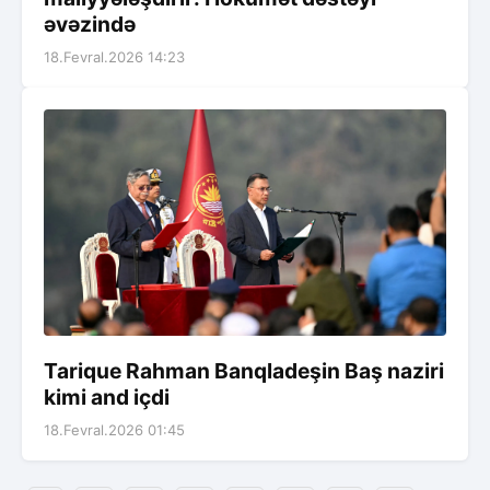
əvəzində
18.Fevral.2026 14:23
Tarique Rahman Banqladeşin Baş naziri
kimi and içdi
18.Fevral.2026 01:45