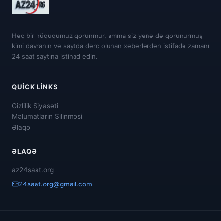
Heç bir hüququmuz qorunmur, amma siz yenə də qorunurmuş
kimi davranın və saytda dərc olunan xəbərlərdən istifadə zamanı
24 saat saytına istinad edin.
QUICK LINKS
Gizlilik Siyasəti
Məlumatların Silinməsi
Əlaqə
ƏLAQƏ
az24saat.org
24saat.org@gmail.com