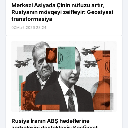
Mərkəzi Asiyada Çinin nüfuzu artır,
Rusiyanın mövqeyi zəifləyir: Geosiyasi
transformasiya
07.Mart.2026 23:24
Rusiya İranın ABŞ hədəflərinə
zərbələrini dəstəkləyir: Kəşfiyyat