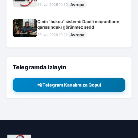
Avropa
26.İyul.2026 10:50
Çinin “hukou” sistemi: Daxili miqrantların
qarşısındakı görünməz sədd
Avropa
26.İyul.2026 10:22
Telegramda izləyin
📲 Telegram Kanalımıza Qoşul