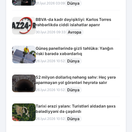
Dünya
31.İyul.2026 03:09
BBVA-da kadr dəyişikliyi: Karlos Torres
rəhbərlikdə ciddi islahatlar aparır
Avropa
30.İyul.2026 09:33
Günəş panellərində gizli təhlükə: Yanğın
riski barədə xəbərdarlıq
Dünya
26.İyul.2026 10:52
52 milyon dollarlıq nəhəng səhv: Heç yerə
aparmayan yol görənləri heyrətə salır
Dünya
26.İyul.2026 10:52
Tarixi ərazi yalanı: Turistləri aldadan şəxs
bələdiyyəni də çaşdırdı
Dünya
26.İyul.2026 10:52