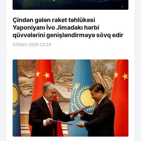
Çindən gələn raket təhlükəsi
Yaponiyanı İvo Jimadakı hərbi
qüvvələrini genişləndirməyə sövq edir
07.Mart.2026 23:24