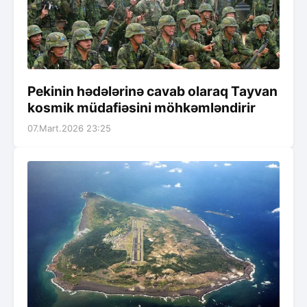
Pekinin hədələrinə cavab olaraq Tayvan
kosmik müdafiəsini möhkəmləndirir
07.Mart.2026 23:25