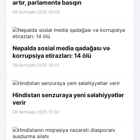
artır, parlamentə basqın
09.Sentyabr.2025 02:05
Nepalda sosial media qadağası və
korrupsiya etirazları: 14 ölü
08.Sentyabr.2025 18:03
Hindistan senzuraya yeni səlahiyyətlər
verir
08.Sentyabr.2025 10:02