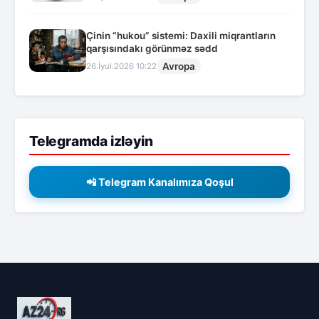
Çinin “hukou” sistemi: Daxili miqrantların
qarşısındakı görünməz sədd
Avropa
26.İyul.2026 10:22
Telegramda izləyin
📲 Telegram Kanalımıza Qoşul