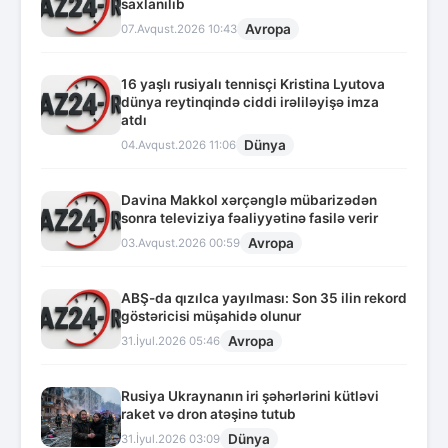
saxlanılıb
Avropa
07.Avqust.2026 10:43
16 yaşlı rusiyalı tennisçi Kristina Lyutova
dünya reytinqində ciddi irəliləyişə imza
atdı
Dünya
04.Avqust.2026 11:06
Davina Makkol xərçənglə mübarizədən
sonra televiziya fəaliyyətinə fasilə verir
Avropa
03.Avqust.2026 00:59
ABŞ-da qızılca yayılması: Son 35 ilin rekord
göstəricisi müşahidə olunur
Avropa
31.İyul.2026 05:46
Rusiya Ukraynanın iri şəhərlərini kütləvi
raket və dron atəşinə tutub
Dünya
31.İyul.2026 03:09