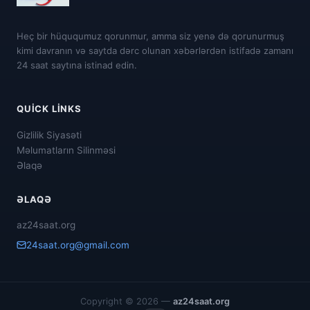
Heç bir hüququmuz qorunmur, amma siz yenə də qorunurmuş
kimi davranın və saytda dərc olunan xəbərlərdən istifadə zamanı
24 saat saytına istinad edin.
QUICK LINKS
Gizlilik Siyasəti
Məlumatların Silinməsi
Əlaqə
ƏLAQƏ
az24saat.org
24saat.org@gmail.com
Copyright © 2026 —
az24saat.org