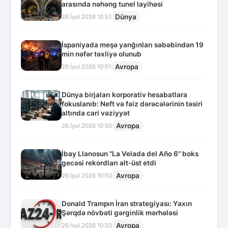
arasında nəhəng tunel layihəsi
Dünya
26.İyul.2026 10:51
İspaniyada meşə yanğınları səbəbindən 19
min nəfər təxliyə olunub
Avropa
26.İyul.2026 10:51
Dünya birjaları korporativ hesabatlara
fokuslanıb: Neft və faiz dərəcələrinin təsiri
altında cari vəziyyət
Avropa
26.İyul.2026 10:50
İbay Llanosun "La Velada del Año 6" boks
gecəsi rekordları alt-üst etdi
Avropa
26.İyul.2026 10:50
Donald Trampın İran strategiyası: Yaxın
Şərqdə növbəti gərginlik mərhələsi
Avropa
26.İyul.2026 10:50