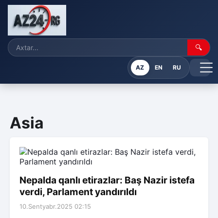
🔍
AZ
EN
RU
Asia
Nepalda qanlı etirazlar: Baş Nazir istefa
verdi, Parlament yandırıldı
10.Sentyabr.2025 02:15