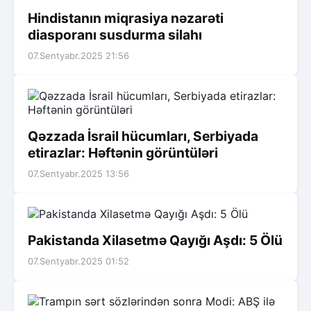
Hindistanın miqrasiya nəzarəti
diasporanı susdurma silahı
07.Sentyabr.2025 21:56
Qəzzada İsrail hücumları, Serbiyada
etirazlar: Həftənin görüntüləri
07.Sentyabr.2025 13:56
Pakistanda Xilasetmə Qayığı Aşdı: 5 Ölü
07.Sentyabr.2025 01:52