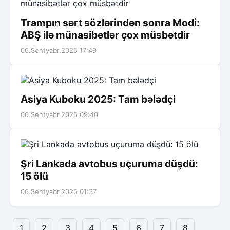
Trampın sərt sözlərindən sonra Modi:
ABŞ ilə münasibətlər çox müsbətdir
06.Sentyabr.2025 17:49
Asiya Kuboku 2025: Tam bələdçi
06.Sentyabr.2025 09:40
Şri Lankada avtobus uçuruma düşdü:
15 ölü
06.Sentyabr.2025 01:37
1
2
3
4
5
6
7
8