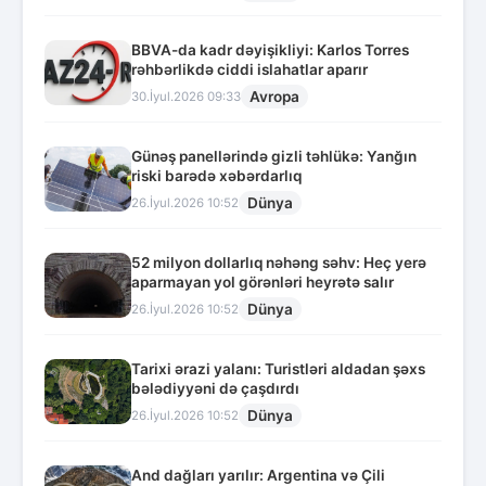
BBVA-da kadr dəyişikliyi: Karlos Torres
rəhbərlikdə ciddi islahatlar aparır
Avropa
30.İyul.2026 09:33
Günəş panellərində gizli təhlükə: Yanğın
riski barədə xəbərdarlıq
Dünya
26.İyul.2026 10:52
52 milyon dollarlıq nəhəng səhv: Heç yerə
aparmayan yol görənləri heyrətə salır
Dünya
26.İyul.2026 10:52
Tarixi ərazi yalanı: Turistləri aldadan şəxs
bələdiyyəni də çaşdırdı
Dünya
26.İyul.2026 10:52
And dağları yarılır: Argentina və Çili