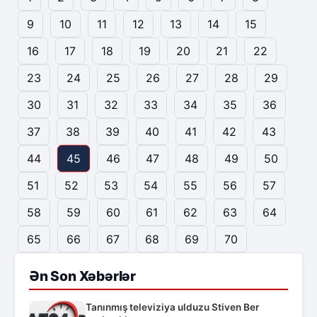
9
10
11
12
13
14
15
16
17
18
19
20
21
22
23
24
25
26
27
28
29
30
31
32
33
34
35
36
37
38
39
40
41
42
43
44
45
46
47
48
49
50
51
52
53
54
55
56
57
58
59
60
61
62
63
64
65
66
67
68
69
70
Ən Son Xəbərlər
Tanınmış televiziya ulduzu Stiven Ber