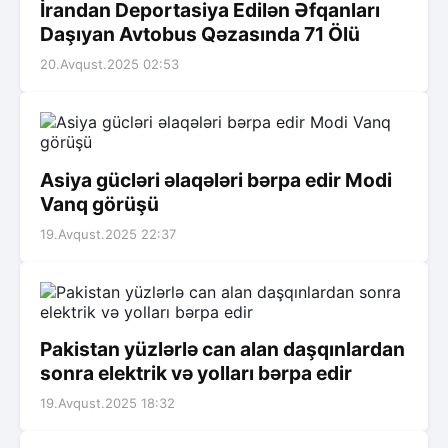
İrandan Deportasiya Edilən Əfqanları
Daşıyan Avtobus Qəzasında 71 Ölü
20.Avqust.2025 02:53
Asiya gücləri əlaqələri bərpa edir Modi
Vanq görüşü
19.Avqust.2025 22:37
Pakistan yüzlərlə can alan daşqınlardan
sonra elektrik və yolları bərpa edir
19.Avqust.2025 18:32