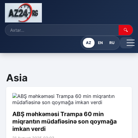
🔍
AZ
EN
RU
Asia
ABŞ məhkəməsi Trampa 60 min
miqrantın müdafiəsinə son qoymağa
imkan verdi