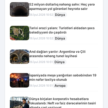
52 milyon dollarlıq nəhəng səhv: Heç yerə
aparmayan yol görənləri heyrətə salır
Dünya
26.İyul.2026 10:52
Tarixi ərazi yalanı: Turistləri aldadan şəxs
bələdiyyəni də çaşdırdı
Dünya
26.İyul.2026 10:52
And dağları yarılır: Argentina və Çili
arasında nəhəng tunel layihəsi
Dünya
26.İyul.2026 10:51
İspaniyada meşə yanğınları səbəbindən 19
min nəfər təxliyə olunub
Avropa
26.İyul.2026 10:51
Dünya birjaları korporativ hesabatlara
fokuslanıb: Neft və faiz dərəcələrinin təsiri
altında cari vəziyyət