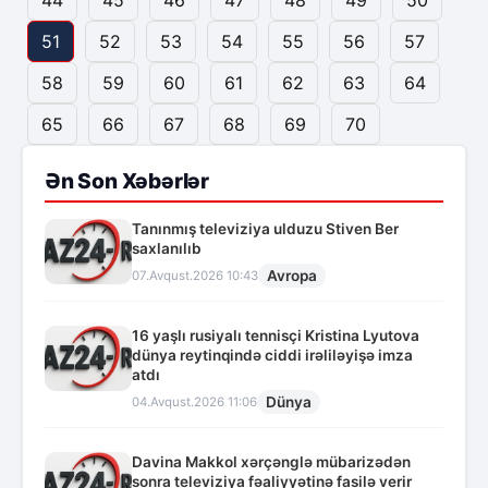
44
45
46
47
48
49
50
51
52
53
54
55
56
57
58
59
60
61
62
63
64
65
66
67
68
69
70
Ən Son Xəbərlər
Tanınmış televiziya ulduzu Stiven Ber
saxlanılıb
Avropa
07.Avqust.2026 10:43
16 yaşlı rusiyalı tennisçi Kristina Lyutova
dünya reytinqində ciddi irəliləyişə imza
atdı
Dünya
04.Avqust.2026 11:06
Davina Makkol xərçənglə mübarizədən
sonra televiziya fəaliyyətinə fasilə verir