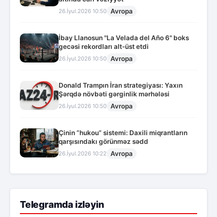
Avropa
26.İyul.2026 10:50
İbay Llanosun "La Velada del Año 6" boks
gecəsi rekordları alt-üst etdi
Avropa
26.İyul.2026 10:50
Donald Trampın İran strategiyası: Yaxın
Şərqdə növbəti gərginlik mərhələsi
Avropa
26.İyul.2026 10:50
Çinin “hukou” sistemi: Daxili miqrantların
qarşısındakı görünməz sədd
Avropa
26.İyul.2026 10:22
Telegramda izləyin