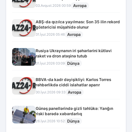
Avropa
03.Avqust.2026 00:59
ABŞ-da qızılca yayılması: Son 35 ilin rekord
göstəricisi müşahidə olunur
Avropa
31.İyul.2026 05:46
Rusiya Ukraynanın iri şəhərlərini kütləvi
raket və dron atəşinə tutub
Dünya
31.İyul.2026 03:09
BBVA-da kadr dəyişikliyi: Karlos Torres
rəhbərlikdə ciddi islahatlar aparır
Avropa
30.İyul.2026 09:33
Günəş panellərində gizli təhlükə: Yanğın
riski barədə xəbərdarlıq
Dünya
26.İyul.2026 10:52