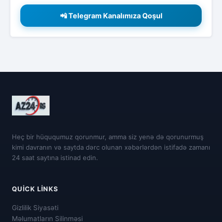
📲 Telegram Kanalımıza Qoşul
Heç bir hüququmuz qorunmur, amma siz yenə də qorunurmuş
kimi davranın və saytda dərc olunan xəbərlərdən istifadə zamanı
24 saat saytına istinad edin.
QUICK LINKS
Gizlilik Siyasəti
Məlumatların Silinməsi