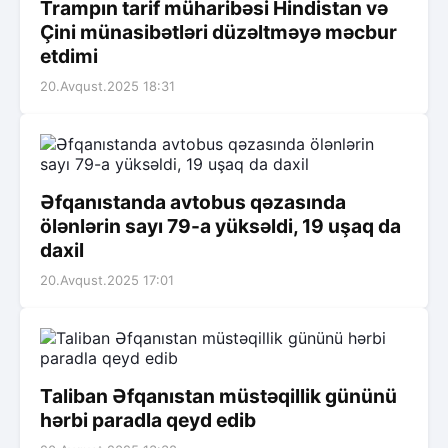
Trampın tarif müharibəsi Hindistan və
Çini münasibətləri düzəltməyə məcbur
etdimi
20.Avqust.2025 18:31
Əfqanıstanda avtobus qəzasında
ölənlərin sayı 79-a yüksəldi, 19 uşaq da
daxil
20.Avqust.2025 17:01
Taliban Əfqanıstan müstəqillik gününü
hərbi paradla qeyd edib