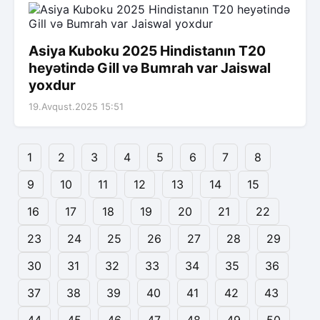
Asiya Kuboku 2025 Hindistanın T20
heyətində Gill və Bumrah var Jaiswal
yoxdur
19.Avqust.2025 15:51
1
2
3
4
5
6
7
8
9
10
11
12
13
14
15
16
17
18
19
20
21
22
23
24
25
26
27
28
29
30
31
32
33
34
35
36
37
38
39
40
41
42
43