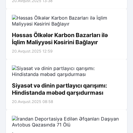
20.Avqust.2025 13:38
Həssas Ölkələr Karbon Bazarları ilə
İqlim Maliyyəsi Kəsirini Bağlayır
20.Avqust.2025 12:59
Siyasət və dinin partlayıcı qarışımı:
Hindistanda məbəd qarşıdurması
20.Avqust.2025 08:58