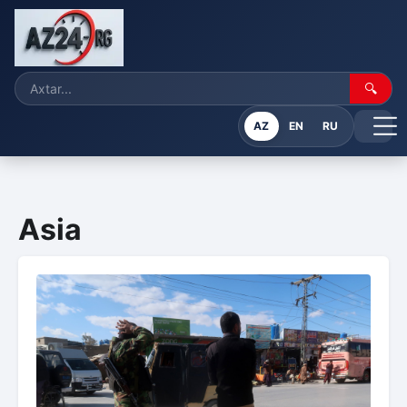
🔍
AZ
EN
RU
Asia