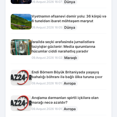
Dünya
09.Avqust.2026 16:07
Vyetnamın əfsanəvi dəmir yolu: 36 körpü və
6 tuneldən ibarət möhtəşəm marşrut
Dünya
09.Avqust.2026 16:05
İsraildə seçki ərəfəsində jurnalistlərə
təzyiqlər güclənir: Media qurumlarına
hücumlar ciddi narahatlıq yaradır
Maraqlı
09.Avqust.2026 16:02
Endi Börnem Böyük Britaniyada yaşayış
bahalığı böhranı ilə bağlı ölkə turuna çıxır
Avropa
09.Avqust.2026 16:01
Arıqlama dərmanları spirtli içkilərə olan
marağı necə azaldır?
Avropa
09.Avqust.2026 16:01