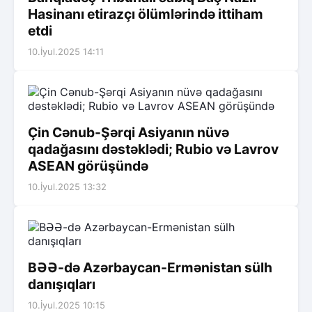
Hasinanı etirazçı ölümlərində ittiham
etdi
10.İyul.2025 14:11
Çin Cənub-Şərqi Asiyanın nüvə
qadağasını dəstəklədi; Rubio və Lavrov
ASEAN görüşündə
10.İyul.2025 13:32
BƏƏ-də Azərbaycan-Ermənistan sülh
danışıqları
10.İyul.2025 10:15