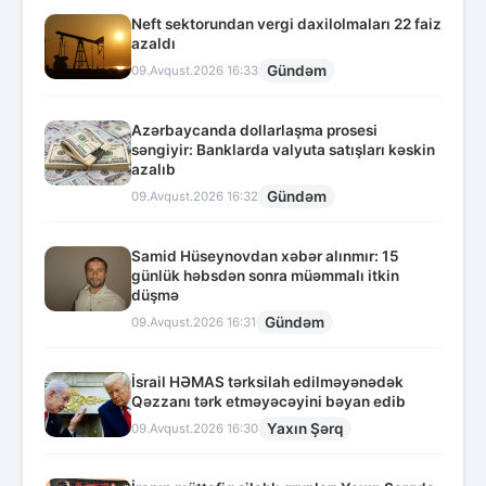
Neft sektorundan vergi daxilolmaları 22 faiz
azaldı
Gündəm
09.Avqust.2026 16:33
Azərbaycanda dollarlaşma prosesi
səngiyir: Banklarda valyuta satışları kəskin
azalıb
Gündəm
09.Avqust.2026 16:32
Samid Hüseynovdan xəbər alınmır: 15
günlük həbsdən sonra müəmmalı itkin
düşmə
Gündəm
09.Avqust.2026 16:31
İsrail HƏMAS tərksilah edilməyənədək
Qəzzanı tərk etməyəcəyini bəyan edib
Yaxın Şərq
09.Avqust.2026 16:30