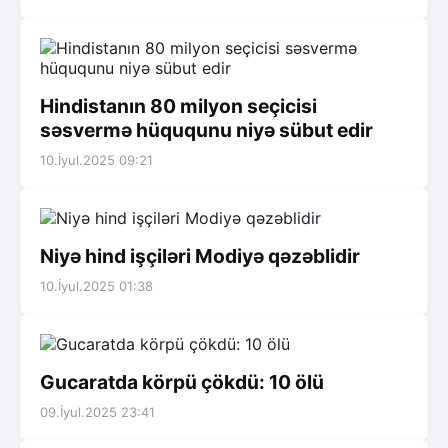
Hindistanın 80 milyon seçicisi
səsvermə hüququnu niyə sübut edir
10.İyul.2025 09:21
Niyə hind işçiləri Modiyə qəzəblidir
10.İyul.2025 01:38
Gucaratda körpü çökdü: 10 ölü
09.İyul.2025 23:41