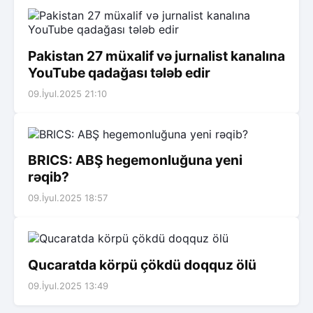
Pakistan 27 müxalif və jurnalist kanalına
YouTube qadağası tələb edir
09.İyul.2025 21:10
BRICS: ABŞ hegemonluğuna yeni
rəqib?
09.İyul.2025 18:57
Qucaratda körpü çökdü doqquz ölü
09.İyul.2025 13:49