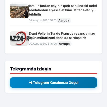
İsrailin İordan çayının qərb sahilindəki tarixi
abidələrdən siyasi alət kimi istifadə etdiyi
bildirilir
Avropa
09.Avqust.2026 16:01
Demi Vollerin Tur de Fransda revanş almaq
üçün mübarizəni daha da sərtləşdirir
Avropa
09.Avqust.2026 16:00
Telegramda izləyin
📲 Telegram Kanalımıza Qoşul