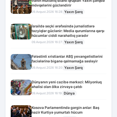
İranın müttəfiq silahlı qrupları Yaxın Şərqdə
mövqelərini gücləndirir
Yaxın Şərq
09.Avqust.2026 16:28
İsraildə seçki ərəfəsində jurnalistlərə
təzyiqlər güclənir: Media qurumlarına qarşı
hücumlar ciddi narahatlıq yaradır
Yaxın Şərq
09.Avqust.2026 16:27
Fələstinli xristianlar ABŞ yevangelistlərini
faciələrinə biganə qalmamağa səsləyir
Yaxın Şərq
09.Avqust.2026 16:20
Dünyanın yeni cazibə mərkəzi: Milyonluq
əhalisi olan ölkə zirvəyə çatdı
Dünya
09.Avqust.2026 16:19
Kosova Parlamentində gərgin anlar: Baş
nazir Kurtiyə yumurtalı hücum