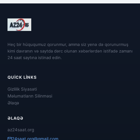
Heç bir hüququmuz qorunmur, amma siz yenə də qorunurmuş
kimi davranın və saytda dərc olunan xəbərlərdən istifadə zamanı
24 saat saytına istinad edin.
QUICK LINKS
Gizlilik Siyasəti
Məlumatların Silinməsi
Əlaqə
ƏLAQƏ
az24saat.org
24saat.org@gmail.com