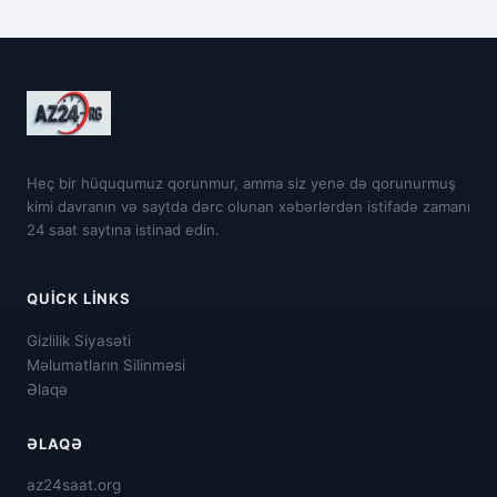
Heç bir hüququmuz qorunmur, amma siz yenə də qorunurmuş
kimi davranın və saytda dərc olunan xəbərlərdən istifadə zamanı
24 saat saytına istinad edin.
QUICK LINKS
Gizlilik Siyasəti
Məlumatların Silinməsi
Əlaqə
ƏLAQƏ
az24saat.org