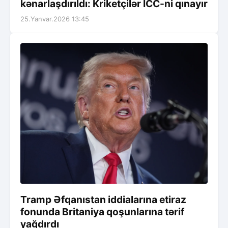
kənarlaşdırıldı: Kriketçilər ICC-ni qınayır
25.Yanvar.2026 13:45
Tramp Əfqanıstan iddialarına etiraz
fonunda Britaniya qoşunlarına tərif
yağdırdı