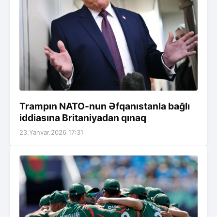
Trampın NATO-nun Əfqanıstanla bağlı
iddiasına Britaniyadan qınaq
23.Yanvar.2026 17:31