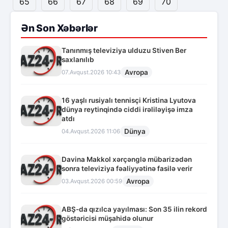
65
66
67
68
69
70
Ən Son Xəbərlər
Tanınmış televiziya ulduzu Stiven Ber
saxlanılıb
Avropa
07.Avqust.2026 10:43
16 yaşlı rusiyalı tennisçi Kristina Lyutova
dünya reytinqində ciddi irəliləyişə imza
atdı
Dünya
04.Avqust.2026 11:06
Davina Makkol xərçənglə mübarizədən
sonra televiziya fəaliyyətinə fasilə verir
Avropa
03.Avqust.2026 00:59
ABŞ-da qızılca yayılması: Son 35 ilin rekord
göstəricisi müşahidə olunur