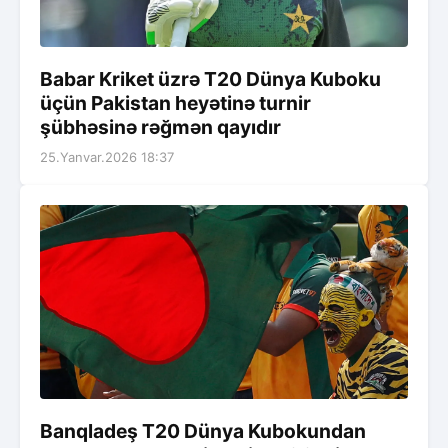
Babar Kriket üzrə T20 Dünya Kuboku
üçün Pakistan heyətinə turnir
şübhəsinə rəğmən qayıdır
25.Yanvar.2026 18:37
Banqladeş T20 Dünya Kubokundan