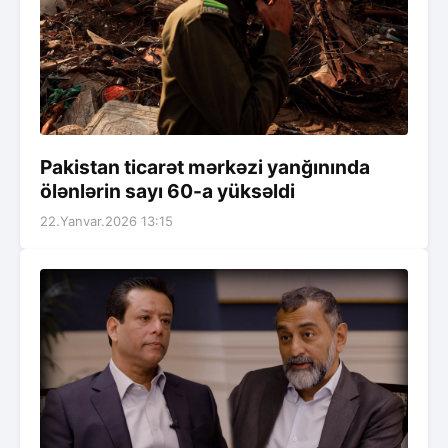
Pakistan ticarət mərkəzi yanğınında
ölənlərin sayı 60-a yüksəldi
22.Yanvar.2026 13:15