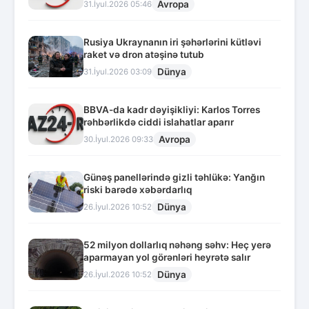
Avropa
31.İyul.2026 05:46
Rusiya Ukraynanın iri şəhərlərini kütləvi
raket və dron atəşinə tutub
Dünya
31.İyul.2026 03:09
BBVA-da kadr dəyişikliyi: Karlos Torres
rəhbərlikdə ciddi islahatlar aparır
Avropa
30.İyul.2026 09:33
Günəş panellərində gizli təhlükə: Yanğın
riski barədə xəbərdarlıq
Dünya
26.İyul.2026 10:52
52 milyon dollarlıq nəhəng səhv: Heç yerə
aparmayan yol görənləri heyrətə salır
Dünya
26.İyul.2026 10:52