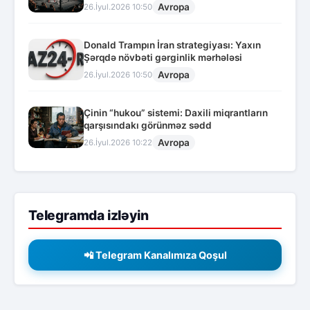
Avropa
26.İyul.2026 10:50
Donald Trampın İran strategiyası: Yaxın
Şərqdə növbəti gərginlik mərhələsi
Avropa
26.İyul.2026 10:50
Çinin “hukou” sistemi: Daxili miqrantların
qarşısındakı görünməz sədd
Avropa
26.İyul.2026 10:22
Telegramda izləyin
📲 Telegram Kanalımıza Qoşul