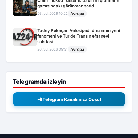
Çinin “hukou” sistemi: Daxili miqrantların
qarşısındakı görünməz sədd
Avropa
26.İyul.2026 10:22
Tadey Pokaçar: Velosiped idmanının yeni
fenomeni və Tur de Fransın əfsanəvi
səhifəsi
Avropa
26.İyul.2026 09:31
Telegramda izləyin
📲 Telegram Kanalımıza Qoşul