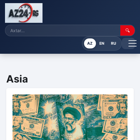
🔍
AZ
EN
RU
Asia