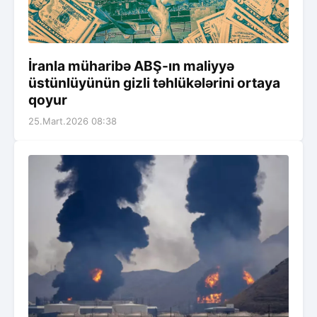
İranla müharibə ABŞ-ın maliyyə
üstünlüyünün gizli təhlükələrini ortaya
qoyur
25.Mart.2026 08:38