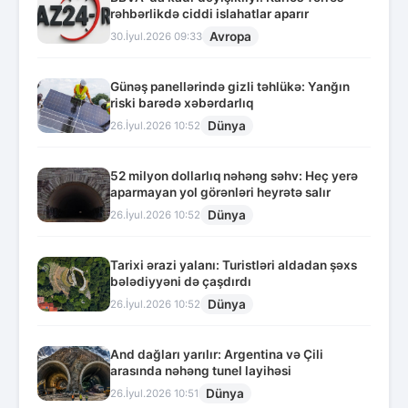
rəhbərlikdə ciddi islahatlar aparır
Avropa
30.İyul.2026 09:33
Günəş panellərində gizli təhlükə: Yanğın
riski barədə xəbərdarlıq
Dünya
26.İyul.2026 10:52
52 milyon dollarlıq nəhəng səhv: Heç yerə
aparmayan yol görənləri heyrətə salır
Dünya
26.İyul.2026 10:52
Tarixi ərazi yalanı: Turistləri aldadan şəxs
bələdiyyəni də çaşdırdı
Dünya
26.İyul.2026 10:52
And dağları yarılır: Argentina və Çili
arasında nəhəng tunel layihəsi
Dünya
26.İyul.2026 10:51