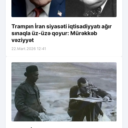
Trampın İran siyasəti iqtisadiyyatı ağır
sınaqla üz-üzə qoyur: Mürəkkəb
vəziyyət
22.Mart.2026 12:41