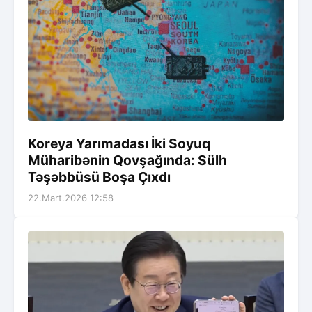
Koreya Yarımadası İki Soyuq
Müharibənin Qovşağında: Sülh
Təşəbbüsü Boşa Çıxdı
22.Mart.2026 12:58