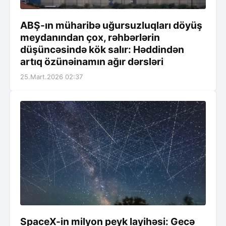
ABŞ-ın müharibə uğursuzluqları döyüş
meydanından çox, rəhbərlərin
düşüncəsində kök salır: Həddindən
artıq özünəinamın ağır dərsləri
25.Mart.2026 02:37
SpaceX-in milyon peyk layihəsi: Gecə