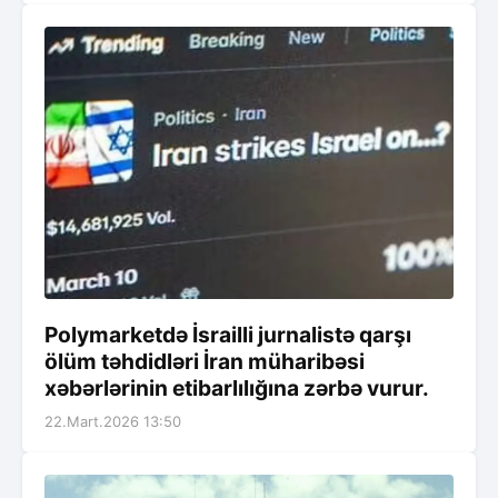
Polymarketdə İsrailli jurnalistə qarşı
ölüm təhdidləri İran müharibəsi
xəbərlərinin etibarlılığına zərbə vurur.
22.Mart.2026 13:50