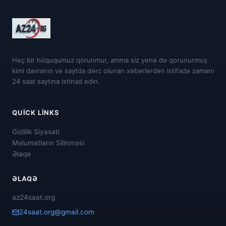
Heç bir hüququmuz qorunmur, amma siz yenə də qorunurmuş
kimi davranın və saytda dərc olunan xəbərlərdən istifadə zamanı
24 saat saytına istinad edin.
QUICK LINKS
Gizlilik Siyasəti
Məlumatların Silinməsi
Əlaqə
ƏLAQƏ
az24saat.org
24saat.org@gmail.com