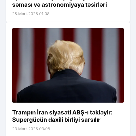
səması və astronomiyaya təsirləri
25.Mart.2026 01:08
Trampın İran siyasəti ABŞ-ı təkləyir:
Supergücün daxili birliyi sarsılır
23.Mart.2026 03:08