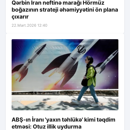
Qərbin İran neftinə marağı Hörmüz
boğazının strateji əhəmiyyətini ön plana
çıxarır
22.Mart.2026 12:40
ABŞ-ın İranı 'yaxın təhlükə' kimi təqdim
etməsi: Otuz illik uydurma