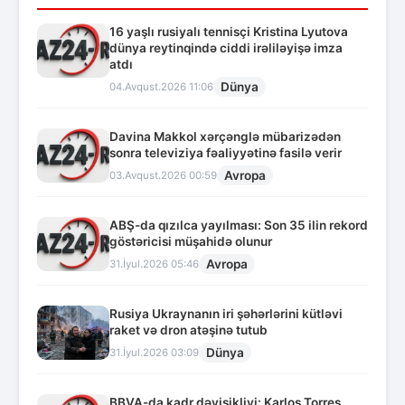
16 yaşlı rusiyalı tennisçi Kristina Lyutova
dünya reytinqində ciddi irəliləyişə imza
atdı
Dünya
04.Avqust.2026 11:06
Davina Makkol xərçənglə mübarizədən
sonra televiziya fəaliyyətinə fasilə verir
Avropa
03.Avqust.2026 00:59
ABŞ-da qızılca yayılması: Son 35 ilin rekord
göstəricisi müşahidə olunur
Avropa
31.İyul.2026 05:46
Rusiya Ukraynanın iri şəhərlərini kütləvi
raket və dron atəşinə tutub
Dünya
31.İyul.2026 03:09
BBVA-da kadr dəyişikliyi: Karlos Torres