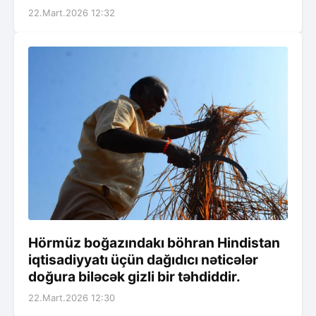
22.Mart.2026 12:32
Hörmüz boğazındakı böhran Hindistan
iqtisadiyyatı üçün dağıdıcı nəticələr
doğura biləcək gizli bir təhdiddir.
22.Mart.2026 12:30