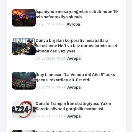
İspaniyada meşə yanğınları səbəbindən 19
min nəfər təxliyə olunub
Avropa
26.İyul.2026 10:51
Dünya birjaları korporativ hesabatlara
fokuslanıb: Neft və faiz dərəcələrinin təsiri
altında cari vəziyyət
Avropa
26.İyul.2026 10:50
İbay Llanosun "La Velada del Año 6" boks
gecəsi rekordları alt-üst etdi
Avropa
26.İyul.2026 10:50
Donald Trampın İran strategiyası: Yaxın
Şərqdə növbəti gərginlik mərhələsi
Avropa
26.İyul.2026 10:50