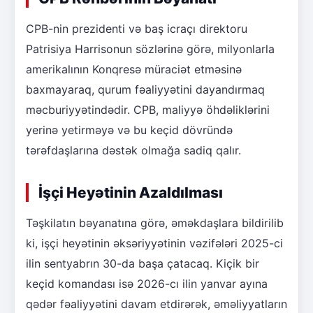
CPB-nin prezidenti və baş icraçı direktoru
Patrisiya Harrisonun sözlərinə görə, milyonlarla
amerikalının Konqresə müraciət etməsinə
baxmayaraq, qurum fəaliyyətini dayandırmaq
məcburiyyətindədir. CPB, maliyyə öhdəliklərini
yerinə yetirməyə və bu keçid dövründə
tərəfdaşlarına dəstək olmağa sadiq qalır.
İşçi Heyətinin Azaldılması
Təşkilatın bəyanatına görə, əməkdaşlara bildirilib
ki, işçi heyətinin əksəriyyətinin vəzifələri 2025-ci
ilin sentyabrın 30-da başa çatacaq. Kiçik bir
keçid komandası isə 2026-cı ilin yanvar ayına
qədər fəaliyyətini davam etdirərək, əməliyyatların