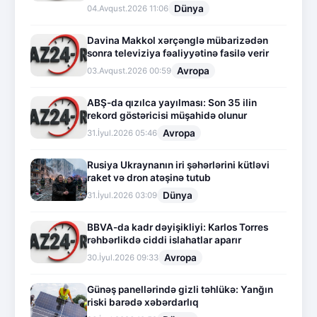
Dünya
04.Avqust.2026 11:06
Davina Makkol xərçənglə mübarizədən
sonra televiziya fəaliyyətinə fasilə verir
Avropa
03.Avqust.2026 00:59
ABŞ-da qızılca yayılması: Son 35 ilin
rekord göstəricisi müşahidə olunur
Avropa
31.İyul.2026 05:46
Rusiya Ukraynanın iri şəhərlərini kütləvi
raket və dron atəşinə tutub
Dünya
31.İyul.2026 03:09
BBVA-da kadr dəyişikliyi: Karlos Torres
rəhbərlikdə ciddi islahatlar aparır
Avropa
30.İyul.2026 09:33
Günəş panellərində gizli təhlükə: Yanğın
riski barədə xəbərdarlıq