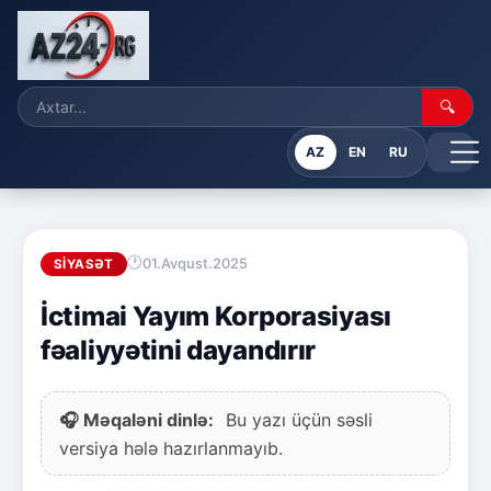
🔍
AZ
EN
RU
01.Avqust.2025
SIYASƏT
İctimai Yayım Korporasiyası
fəaliyyətini dayandırır
🎧 Məqaləni dinlə:
Bu yazı üçün səsli
versiya hələ hazırlanmayıb.