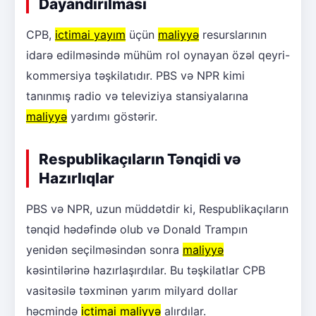
Dayandırılması
CPB,
ictimai yayım
üçün
maliyyə
resurslarının
idarə edilməsində mühüm rol oynayan özəl qeyri-
kommersiya təşkilatıdır. PBS və NPR kimi
tanınmış radio və televiziya stansiyalarına
maliyyə
yardımı göstərir.
Respublikaçıların Tənqidi və
Hazırlıqlar
PBS və NPR, uzun müddətdir ki, Respublikaçıların
tənqid hədəfində olub və Donald Trampın
yenidən seçilməsindən sonra
maliyyə
kəsintilərinə hazırlaşırdılar. Bu təşkilatlar CPB
vasitəsilə təxminən yarım milyard dollar
həcmində
ictimai maliyyə
alırdılar.