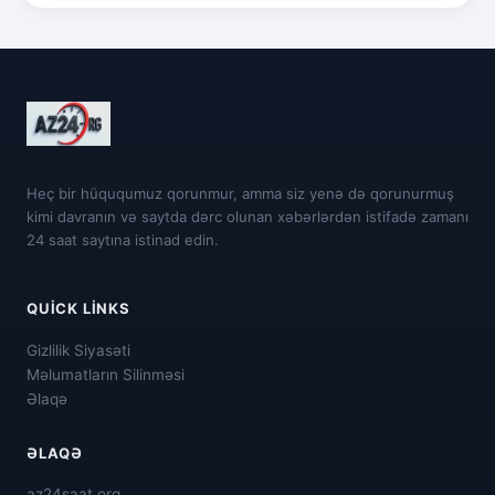
Heç bir hüququmuz qorunmur, amma siz yenə də qorunurmuş
kimi davranın və saytda dərc olunan xəbərlərdən istifadə zamanı
24 saat saytına istinad edin.
QUICK LINKS
Gizlilik Siyasəti
Məlumatların Silinməsi
Əlaqə
ƏLAQƏ
az24saat.org