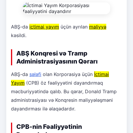
ABŞ-da
ictimai yayım
üçün ayrılan
maliyyə
kəsildi.
ABŞ Konqresi və Tramp
Administrasiyasının Qərarı
ABŞ-da
sələfi
olan Korporasiya üçün
İctimai
Yayım
(CPB) öz fəaliyyətini dayandırmaq
məcburiyyətində qalıb. Bu qərar, Donald Tramp
administrasiyası və Konqresin maliyyələşməni
dayandırması ilə əlaqədardır.
CPB-nin Fəaliyyətinin