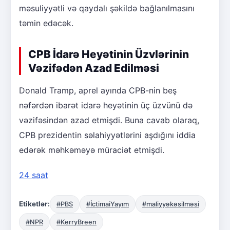
məsuliyyətli və qaydalı şəkildə bağlanılmasını
təmin edəcək.
CPB İdarə Heyətinin Üzvlərinin
Vəzifədən Azad Edilməsi
Donald Tramp, aprel ayında CPB-nin beş
nəfərdən ibarət idarə heyətinin üç üzvünü də
vəzifəsindən azad etmişdi. Buna cavab olaraq,
CPB prezidentin səlahiyyətlərini aşdığını iddia
edərək məhkəməyə müraciət etmişdi.
24 saat
Etiketlər:
#PBS
#İctimaiYayım
#maliyyəkəsilməsi
#NPR
#KerryBreen