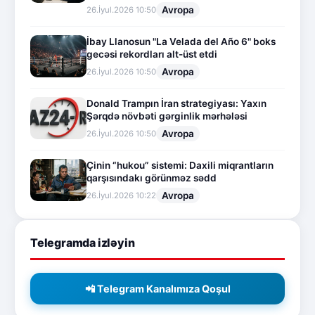
Avropa
26.İyul.2026 10:50
İbay Llanosun "La Velada del Año 6" boks
gecəsi rekordları alt-üst etdi
Avropa
26.İyul.2026 10:50
Donald Trampın İran strategiyası: Yaxın
Şərqdə növbəti gərginlik mərhələsi
Avropa
26.İyul.2026 10:50
Çinin “hukou” sistemi: Daxili miqrantların
qarşısındakı görünməz sədd
Avropa
26.İyul.2026 10:22
Telegramda izləyin
📲 Telegram Kanalımıza Qoşul