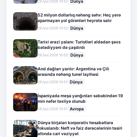
Dünya
26.İyul.2026 10:52
52 milyon dollarlıq nəhəng səhv: Heç yerə
aparmayan yol görənləri heyrətə salır
Dünya
26.İyul.2026 10:52
Tarixi ərazi yalanı: Turistləri aldadan şəxs
bələdiyyəni də çaşdırdı
Dünya
26.İyul.2026 10:52
And dağları yarılır: Argentina və Çili
arasında nəhəng tunel layihəsi
Dünya
26.İyul.2026 10:51
İspaniyada meşə yanğınları səbəbindən 19
min nəfər təxliyə olunub
Avropa
26.İyul.2026 10:51
Dünya birjaları korporativ hesabatlara
fokuslanıb: Neft və faiz dərəcələrinin təsiri
altında cari vəziyyət