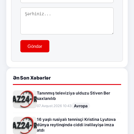
Göndər
Ən Son Xəbərlər
Tanınmış televiziya ulduzu Stiven Ber
saxlanılıb
Avropa
07.Avqust.2026 10:43
16 yaşlı rusiyalı tennisçi Kristina Lyutova
dünya reytinqində ciddi irəliləyişə imza
atdı