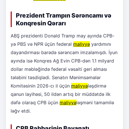
Prezident Trampın Sərəncamı və
Konqresin Qərarı
ABŞ prezidenti Donald Tramp may ayında CPB-
yə PBS və NPR üçün federal
maliyyə
yardımını
dayandırması barədə sərəncam imzalamışdı. İyun
ayında isə Konqres Ağ Evin CPB-dən 1.1 milyard
dollar məbləğində federal vəsaiti geri alması
tələbini təsdiqlədi. Senatın Mənimsəmələr
Komitəsinin 2026-cı il üçün
maliyyə
ləşdirmə
qanun layihəsi, 50 ildən artıq bir müddətdə ilk
dəfə olaraq CPB üçün
maliyyə
ləşməni tamamilə
ləğv etdi.
CPB Rəhbərinin Bəyanatı