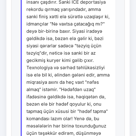
insanı çaşdırır. Sanki ICE deportasiya
rekordu qırmaq yarışındadır, amma
sanki finiş xətti elə sürətlə uzaqlaşır ki,
idmançılar "Nə vaxtsa çatacağıq mı?"
deyə bir-birinə baxır. Siyasi iradəyə
gəldikdə isə, bəzən elə gəlir ki, bəzi
siyasi qərarlar sadəcə "təzyiq üçün
təzyiq"dir, nəticə isə sanki bir az
gecikmiş kuryer kimi gəlib çıxır.
Texnologiya və sərhəd təhlükəsizliyi
isə elə bil ki, əlindən gələni edir, amma
miqrasiya axını da heç vaxt "nəfəs
almaq" istəmir. "Hədəfdən uzaq"
ifadəsinə gəldikdə isə, həqiqətən də,
bəzən elə bir hədəf qoyulur ki, onu
tapmaq üçün xüsusi bir "hədəf tapma"
komandası lazım olar! Yenə də, bu
məsələlərin hər birinə toxunduğunuz
üçün təşəkkür edirəm, düşünməyə