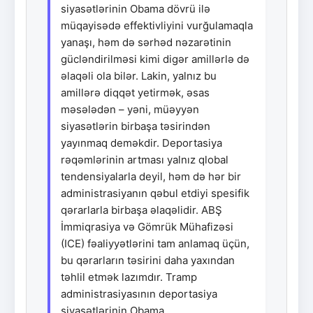
siyasətlərinin Obama dövrü ilə
müqayisədə effektivliyini vurğulamaqla
yanaşı, həm də sərhəd nəzarətinin
gücləndirilməsi kimi digər amillərlə də
əlaqəli ola bilər. Lakin, yalnız bu
amillərə diqqət yetirmək, əsas
məsələdən – yəni, müəyyən
siyasətlərin birbaşa təsirindən
yayınmaq deməkdir. Deportasiya
rəqəmlərinin artması yalnız qlobal
tendensiyalarla deyil, həm də hər bir
administrasiyanın qəbul etdiyi spesifik
qərarlarla birbaşa əlaqəlidir. ABŞ
İmmiqrasiya və Gömrük Mühafizəsi
(ICE) fəaliyyətlərini tam anlamaq üçün,
bu qərarların təsirini daha yaxından
təhlil etmək lazımdır. Tramp
administrasiyasının deportasiya
siyasətlərinin Obama