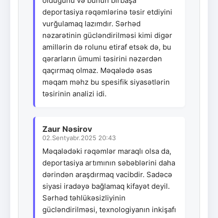
olduğunu və bunun birbaşa
deportasiya rəqəmlərinə təsir etdiyini
vurğulamaq lazımdır. Sərhəd
nəzarətinin gücləndirilməsi kimi digər
amillərin də rolunu etiraf etsək də, bu
qərarların ümumi təsirini nəzərdən
qaçırmaq olmaz. Məqalədə əsas
məqam məhz bu spesifik siyasətlərin
təsirinin analizi idi.
Zaur Nəsirov
02.Sentyabr.2025 20:43
Məqalədəki rəqəmlər maraqlı olsa da,
deportasiya artımının səbəblərini daha
dərindən araşdırmaq vacibdir. Sadəcə
siyasi iradəyə bağlamaq kifayət deyil.
Sərhəd təhlükəsizliyinin
gücləndirilməsi, texnologiyanın inkişafı