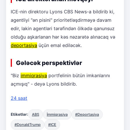
ICE-nin direktoru Lyons CBS News-a bildirib ki,
agentliyi "ən pisini" prioritetləşdirməyə davam
edir, lakin agentləri tərəfindən ölkədə qanunsuz
olduğu aşkarlanan hər kəs nəzarətə alınacaq və
deportasiya
üçün emal ediləcək.
Gələcək perspektivlər
"Biz
immiqrasiya
portfelinin bütün imkanlarını
açmışıq" - deyə Lyons bildirib.
24 saat
Etiketlər:
ABŞ
İmmiqrasiya
#Deportasiya
#DonaldTrump
#ICE