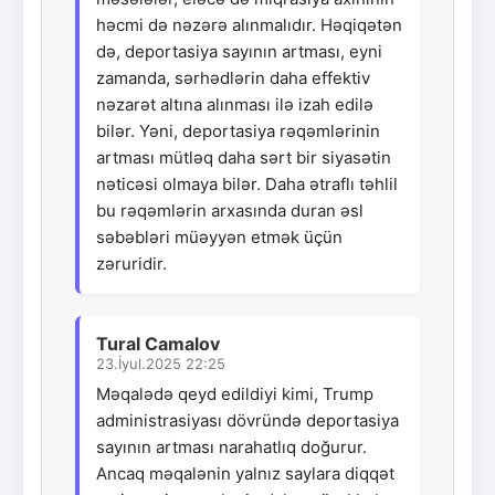
həcmi də nəzərə alınmalıdır. Həqiqətən
də, deportasiya sayının artması, eyni
zamanda, sərhədlərin daha effektiv
nəzarət altına alınması ilə izah edilə
bilər. Yəni, deportasiya rəqəmlərinin
artması mütləq daha sərt bir siyasətin
nəticəsi olmaya bilər. Daha ətraflı təhlil
bu rəqəmlərin arxasında duran əsl
səbəbləri müəyyən etmək üçün
zəruridir.
Tural Camalov
23.İyul.2025 22:25
Məqalədə qeyd edildiyi kimi, Trump
administrasiyası dövründə deportasiya
sayının artması narahatlıq doğurur.
Ancaq məqalənin yalnız saylara diqqət