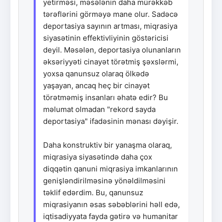
yetirməsi, məsələnin daha mürəkkəb
tərəflərini görməyə mane olur. Sadəcə
deportasiya sayının artması, miqrasiya
siyasətinin effektivliyinin göstəricisi
deyil. Məsələn, deportasiya olunanların
əksəriyyəti cinayət törətmiş şəxslərmi,
yoxsa qanunsuz olaraq ölkədə
yaşayan, ancaq heç bir cinayət
törətməmiş insanları əhatə edir? Bu
məlumat olmadan "rekord sayda
deportasiya" ifadəsinin mənası dəyişir.
Daha konstruktiv bir yanaşma olaraq,
miqrasiya siyasətində daha çox
diqqətin qanuni miqrasiya imkanlarının
genişləndirilməsinə yönəldilməsini
təklif edərdim. Bu, qanunsuz
miqrasiyanın əsas səbəblərini həll edə,
iqtisadiyyata fayda gətirə və humanitar