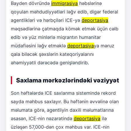
Bayden dövründə
immiqrasiya
həbslərinə
qoyulan məhdudiyyətləri ləğv edib, digər federal
agentlikləri və hərbçiləri ICE-yə
deportasiya
məqsədlərinə çatmaqda kömək etmək üçün cəlb
edib və yüz minlərlə miqrantın humanitar
müdafiəsini ləğv etməklə
deportasiya
ya məruz
qala biləcək şəxslərin kateqoriyalarını
əhəmiyyətli dərəcədə genişləndirib.
Saxlama mərkəzlərindəki vəziyyət
Son həftələrdə ICE saxlanma sistemində rekord
sayda məhbus saxlayır. Bu həftənin əvvəlinə olan
məlumata görə, agentliyin daxili məlumatlarına
əsasən, ICE-nin nəzarətində
deportasiya
ilə
üzləşən 57,000-dən çox məhbus var. ICE-nin