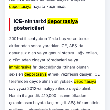
deportasiya
həyata keçirmişdi.
ICE-nin tarixi
deportasiya
göstəriciləri
2001-ci il sentyabrın 11-də baş verən terror
aktlarından sonra yaradılan ICE, ABŞ-da
qanunsuz olan və ya qanuni statusu ləğv edilən,
o cümlədən cinayət törədənləri və ya
immiqrasiya
fırıldaqçılığında ittiham olunan
şəxsləri
deportasiya
etmək vəzifəsini daşıyır. ICE
tərəfindən qeydə alınan ən yüksək
deportasiya
səviyyəsi 2012-ci maliyyə ilində qeydə alınıb.
Həmin il agentlik 410,000 insanın ölkədən
çıxarılmasını həyata keçirmişdi. ABŞ hökumətinin
maliyyə ili oktyabrda başlayır və sentyabrın