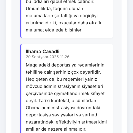
bu iddiaları qəbul etmək çətindir.
Ümumilikdə, təqdim olunan
məlumatların şəffaflığı və dəqiqliyi
artırılmalıdır ki, oxucular daha ətraflı
məlumat əldə edə bilsinlər.
İlhamə Cavadli
20.Sentyabr.2025 11:26
Məqalədəki deportasiya rəqəmlərinin
təhlilinə dair şərhiniz çox dəyərlidir.
Həqiqətən də, bu rəqəmləri yalnız
mövcud administrasiyanın siyasətləri
çərçivəsində qiymətləndirmək kifayət
deyil. Tarixi kontekst, o cümlədən
Obama administrasiyası dövründəki
deportasiya səviyyələri və sərhəd
nəzarətindəki effektivliyin artması kimi
amillər də nəzərə alınmalıdır.