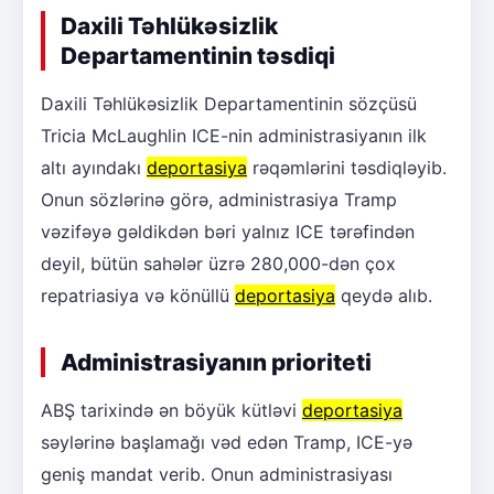
Daxili Təhlükəsizlik
Departamentinin təsdiqi
Daxili Təhlükəsizlik Departamentinin sözçüsü
Tricia McLaughlin ICE-nin administrasiyanın ilk
altı ayındakı
deportasiya
rəqəmlərini təsdiqləyib.
Onun sözlərinə görə, administrasiya Tramp
vəzifəyə gəldikdən bəri yalnız ICE tərəfindən
deyil, bütün sahələr üzrə 280,000-dən çox
repatriasiya və könüllü
deportasiya
qeydə alıb.
Administrasiyanın prioriteti
ABŞ tarixində ən böyük kütləvi
deportasiya
səylərinə başlamağı vəd edən Tramp, ICE-yə
geniş mandat verib. Onun administrasiyası