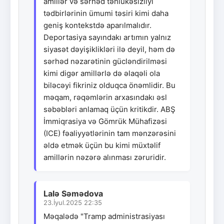
amillər və sərhəd təhlükəsizliyi
tədbirlərinin ümumi təsiri kimi daha
geniş kontekstdə aparılmalıdır.
Deportasiya sayındakı artımın yalnız
siyasət dəyişiklikləri ilə deyil, həm də
sərhəd nəzarətinin gücləndirilməsi
kimi digər amillərlə də əlaqəli ola
biləcəyi fikriniz olduqca önəmlidir. Bu
məqam, rəqəmlərin arxasındakı əsl
səbəbləri anlamaq üçün kritikdir. ABŞ
İmmiqrasiya və Gömrük Mühafizəsi
(ICE) fəaliyyətlərinin tam mənzərəsini
əldə etmək üçün bu kimi müxtəlif
amillərin nəzərə alınması zəruridir.
Lalə Səmədova
23.İyul.2025 22:35
Məqalədə "Tramp administrasiyası