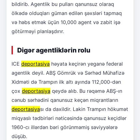
bildirib. Agentlik bu pulları qanunsuz olaraq
ölkədə olduqları güman edilən şəxsləri tapmaq
və həbs etmək üçün 10,000 agent və zabit işə
götürməyi planlaşdırır.
Digər agentliklərin rolu
ICE
deportasiya
həyata keçirən yeganə federal
agentlik deyil. ABŞ Gömrük və Sərhəd Mühafizə
Xidməti də Trampın ilk altı ayında 112,000-dən
çox
deportasiya
qeydə alıb. Bu rəqəmə ABŞ-ın
cənub sərhədini qanunsuz keçən miqrantların
deportasiya
sı da daxildir. Lakin Trampın hökumət
miqyaslı tədbirləri nəticəsində qanunsuz keçidlər
1960-cı illərdən bəri görünməmiş səviyyələrə
düşüb.