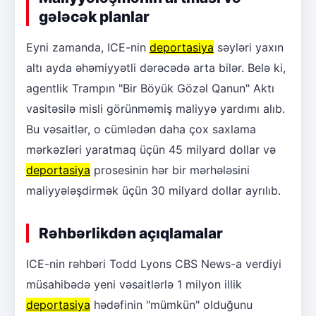
gələcək planlar
Eyni zamanda, ICE-nin
deportasiya
səyləri yaxın
altı ayda əhəmiyyətli dərəcədə arta bilər. Belə ki,
agentlik Trampın "Bir Böyük Gözəl Qanun" Aktı
vasitəsilə misli görünməmiş maliyyə yardımı alıb.
Bu vəsaitlər, o cümlədən daha çox saxlama
mərkəzləri yaratmaq üçün 45 milyard dollar və
deportasiya
prosesinin hər bir mərhələsini
maliyyələşdirmək üçün 30 milyard dollar ayrılıb.
Rəhbərlikdən açıqlamalar
ICE-nin rəhbəri Todd Lyons CBS News-a verdiyi
müsahibədə yeni vəsaitlərlə 1 milyon illik
deportasiya
hədəfinin "mümkün" olduğunu