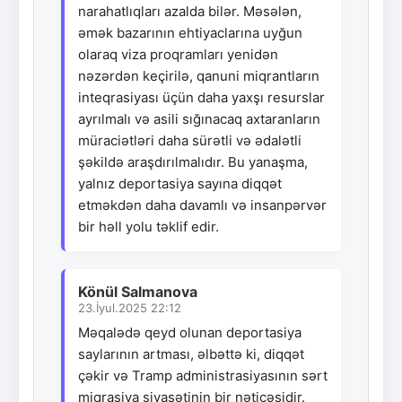
narahatlıqları azalda bilər. Məsələn,
əmək bazarının ehtiyaclarına uyğun
olaraq viza proqramları yenidən
nəzərdən keçirilə, qanuni miqrantların
inteqrasiyası üçün daha yaxşı resurslar
ayrılmalı və asili sığınacaq axtaranların
müraciətləri daha sürətli və ədalətli
şəkildə araşdırılmalıdır. Bu yanaşma,
yalnız deportasiya sayına diqqət
etməkdən daha davamlı və insanpərvər
bir həll yolu təklif edir.
Könül Salmanova
23.İyul.2025 22:12
Məqalədə qeyd olunan deportasiya
saylarının artması, əlbəttə ki, diqqət
çəkir və Tramp administrasiyasının sərt
miqrasiya siyasətinin bir nəticəsidir.