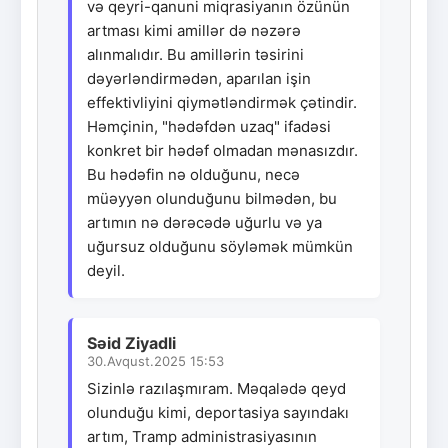
və qeyri-qanuni miqrasiyanın özünün
artması kimi amillər də nəzərə
alınmalıdır. Bu amillərin təsirini
dəyərləndirmədən, aparılan işin
effektivliyini qiymətləndirmək çətindir.
Həmçinin, "hədəfdən uzaq" ifadəsi
konkret bir hədəf olmadan mənasızdır.
Bu hədəfin nə olduğunu, necə
müəyyən olunduğunu bilmədən, bu
artımın nə dərəcədə uğurlu və ya
uğursuz olduğunu söyləmək mümkün
deyil.
Səid Ziyadli
30.Avqust.2025 15:53
Sizinlə razılaşmıram. Məqalədə qeyd
olunduğu kimi, deportasiya sayındakı
artım, Tramp administrasiyasının