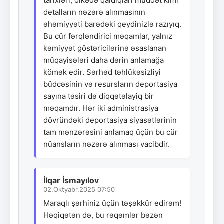
tarixləri, ölkədə qaldıqları müddət kimi
detalların nəzərə alınmasının
əhəmiyyəti barədəki qeydinizlə razıyıq.
Bu cür fərqləndirici məqamlar, yalnız
kəmiyyət göstəricilərinə əsaslanan
müqayisələri daha dərin anlamağa
kömək edir. Sərhəd təhlükəsizliyi
büdcəsinin və resursların deportasiya
sayına təsiri də diqqətəlayiq bir
məqamdır. Hər iki administrasiya
dövründəki deportasiya siyasətlərinin
tam mənzərəsini anlamaq üçün bu cür
nüansların nəzərə alınması vacibdir.
İlqar İsmayılov
02.Oktyabr.2025 07:50
Maraqlı şərhiniz üçün təşəkkür edirəm!
Həqiqətən də, bu rəqəmlər bəzən