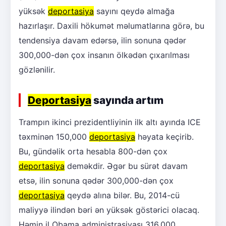
yüksək
deportasiya
sayını qeydə almağa
hazırlaşır. Daxili hökumət məlumatlarına görə, bu
tendensiya davam edərsə, ilin sonuna qədər
300,000-dən çox insanın ölkədən çıxarılması
gözlənilir.
Deportasiya
sayında artım
Trampın ikinci prezidentliyinin ilk altı ayında ICE
təxminən 150,000
deportasiya
həyata keçirib.
Bu, gündəlik orta hesabla 800-dən çox
deportasiya
deməkdir. Əgər bu sürət davam
etsə, ilin sonuna qədər 300,000-dən çox
deportasiya
qeydə alına bilər. Bu, 2014-cü
maliyyə ilindən bəri ən yüksək göstərici olacaq.
Həmin il Obama administrasiyası 316,000