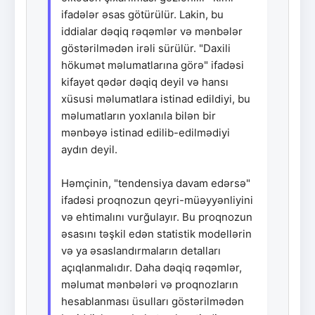
ifadələr əsas götürülür. Lakin, bu
iddialar dəqiq rəqəmlər və mənbələr
göstərilmədən irəli sürülür. "Daxili
hökumət məlumatlarına görə" ifadəsi
kifayət qədər dəqiq deyil və hansı
xüsusi məlumatlara istinad edildiyi, bu
məlumatların yoxlanıla bilən bir
mənbəyə istinad edilib-edilmədiyi
aydın deyil.
Həmçinin, "tendensiya davam edərsə"
ifadəsi proqnozun qeyri-müəyyənliyini
və ehtimalını vurğulayır. Bu proqnozun
əsasını təşkil edən statistik modellərin
və ya əsaslandırmaların detalları
açıqlanmalıdır. Daha dəqiq rəqəmlər,
məlumat mənbələri və proqnozların
hesablanması üsulları göstərilmədən