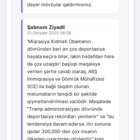
dəyər mövzular qaldırmısınız.
Şəbnəm Ziyadli
01.Oktyabr.2025 06:06
'Miqrasiya Xidməti Obamanın
dövründən bəri ən çox deportasiya
həyata keçirə bilər, lakin hədəfdən hələ
də çox uzaqdır' başlıqlı məqaləyə
verilən şərhə cavab olaraq, ABŞ
İmmiqrasiya və Gömrük Mühafizəsi
(ICE) ilə bağlı təqdim olunan
məlumatların tənqidi bir şəkildə
qiymətləndirilməsi vacibdir. Məqalədə
"Tramp administrasiyası dövründə
deportasiya rekordları yenilənir" və "bu
tendensiya davam edərsə, ilin sonuna
qədər 300,000-dən çox insanın
ölkədən çıxarılması gözlənilir" kimi