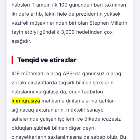
həbsləri Trampın ilk 100 günündən bəri təxminən
iki dəfə artıb, lakin hələ də prezidentin yüksək
vəzifəli müşavirlərindən biri olan Stephen Millerin
təyin etdiyi gündəlik 3,000 hədəfindən çox
aşağıdır.
Tənqid və etirazlar
ICE mütəmadi olaraq ABŞ-da qanunsuz olaraq
zorakı cinayətlərdə təqsirli bilinən şəxslərin
həbslərini vurğulasa da, onun tədbirləri
immiqrasiya
məhkəmə dinləmələrinə qatılan
sığınacaq axtaranların, müxtəlif sənaye
sahələrində çalışan işçilərin və ölkədə icazəsiz
olduqları şübhəli bilinən digər qeyri-
cinayətkarların saxlanılmasına da səbəb olub. Bu