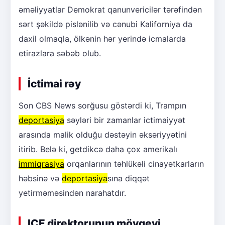
əməliyyatlar Demokrat qanunvericilər tərəfindən
sərt şəkildə pislənilib və cənubi Kaliforniya da
daxil olmaqla, ölkənin hər yerində icmalarda
etirazlara səbəb olub.
İctimai rəy
Son CBS News sorğusu göstərdi ki, Trampın
deportasiya
səyləri bir zamanlar ictimaiyyət
arasında malik olduğu dəstəyin əksəriyyətini
itirib. Belə ki, getdikcə daha çox amerikalı
immiqrasiya
orqanlarının təhlükəli cinayətkarların
həbsinə və
deportasiya
sına diqqət
yetirməməsindən narahatdır.
ICE direktorunun mövqeyi