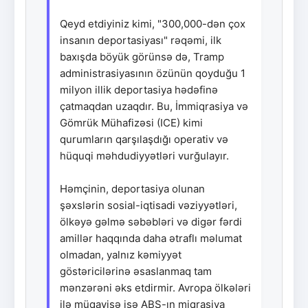
Qeyd etdiyiniz kimi, "300,000-dən çox
insanın deportasiyası" rəqəmi, ilk
baxışda böyük görünsə də, Tramp
administrasiyasının özünün qoyduğu 1
milyon illik deportasiya hədəfinə
çatmaqdan uzaqdır. Bu, İmmiqrasiya və
Gömrük Mühafizəsi (ICE) kimi
qurumların qarşılaşdığı operativ və
hüquqi məhdudiyyətləri vurğulayır.
Həmçinin, deportasiya olunan
şəxslərin sosial-iqtisadi vəziyyətləri,
ölkəyə gəlmə səbəbləri və digər fərdi
amillər haqqında daha ətraflı məlumat
olmadan, yalnız kəmiyyət
göstəricilərinə əsaslanmaq tam
mənzərəni əks etdirmir. Avropa ölkələri
ilə müqayisə isə ABŞ-ın miqrasiya