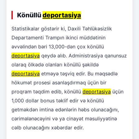
Könüllü
deportasiya
Statistikalar göstərir ki, Daxili Təhlükəsizlik
Departamenti Trampın ikinci müddətinin
əvvəlindən bəri 13,000-dən çox könüllü
deportasiya
qeydə alıb. Administrasiya qanunsuz
olaraq ölkədə olanları könüllü şəkildə
deportasiya
etməyə təşviq edir. Bu məqsədlə
hökumət prosesi asanlaşdırmaq üçün bir
proqram təqdim edib, könüllü
deportasiya
üçün
1,000 dollar bonus təklif edir və könüllü
getməkdən imtina edənlərin həbs olunacağını,
cərimələnəcəyini və ya cinayət məsuliyyətinə
cəlb olunacağını xəbərdar edir.