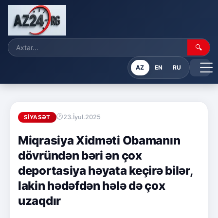
🔍
AZ
EN
RU
23.İyul.2025
SIYASƏT
Miqrasiya Xidməti Obamanın
dövründən bəri ən çox
deportasiya həyata keçirə bilər,
lakin hədəfdən hələ də çox
uzaqdır