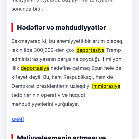
sonunda bitir.
Hədəflər və məhdudiyyətlər
Baxmayaraq ki, bu əhəmiyyətli bir artım olacaq,
lakin ildə 300,000-dən çox
deportasiya
Tramp
administrasiyasının qarşısına qoyduğu 1 milyon
illik
deportasiya
hədəfinə çatmaq üçün hələ də
kifayət deyil. Bu, həm Respublikaçı, həm də
Demokrat prezidentlərin üzləşdiyi
immiqrasiya
tədbirlərinin operativ və hüquqi
məhdudiyyətlərini vurğulayır.
sələfi
Maliyyələşmənin artması və