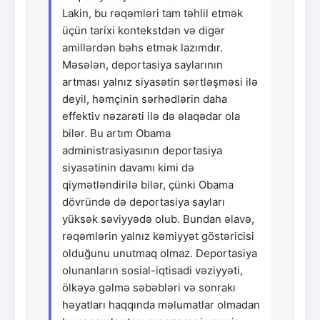
Lakin, bu rəqəmləri tam təhlil etmək
üçün tarixi kontekstdən və digər
amillərdən bəhs etmək lazımdır.
Məsələn, deportasiya saylarının
artması yalnız siyasətin sərtləşməsi ilə
deyil, həmçinin sərhədlərin daha
effektiv nəzarəti ilə də əlaqədar ola
bilər. Bu artım Obama
administrasiyasının deportasiya
siyasətinin davamı kimi də
qiymətləndirilə bilər, çünki Obama
dövründə də deportasiya sayları
yüksək səviyyədə olub. Bundan əlavə,
rəqəmlərin yalnız kəmiyyət göstəricisi
olduğunu unutmaq olmaz. Deportasiya
olunanların sosial-iqtisadi vəziyyəti,
ölkəyə gəlmə səbəbləri və sonrakı
həyatları haqqında məlumatlar olmadan