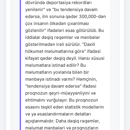
dövründə deportasiya rekordları
yenilənir" və "bu tendensiya davam
edərsə, ilin sonuna qədər 300,000-dən
çox insanın ölkədən çıxarılması
gözlənilir" ifadələri əsas götürülüb. Bu
iddialar dəqiq rəqəmlər və mənbələr
göstərilmədən irəli sürülür. "Daxili
hökumət məlumatlarına görə" ifadəsi
kifayət qədər dəqiq deyil. Hansı xüsusi
məlumatlara istinad edilir? Bu
məlumatların yoxlanıla bilən bir
mənbəyə istinadı varmı? Həmçinin,
"tendensiya davam edərsə" ifadəsi
proqnozun qeyri-müəyyənliyini və
ehtimalını vurğulayır. Bu proqnozun
əsasını təşkil edən statistik modellərin
və ya əsaslandırmaların detalları
açıqlanmalıdır. Daha dəqiq rəqəmlər,
məlumat mənbələri və proqnozların