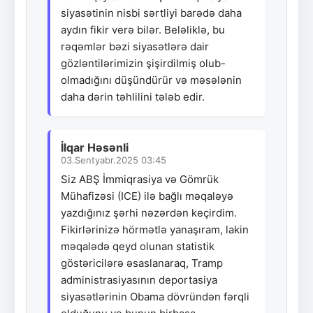
siyasətinin nisbi sərtliyi barədə daha
aydın fikir verə bilər. Beləliklə, bu
rəqəmlər bəzi siyasətlərə dair
gözləntilərimizin şişirdilmiş olub-
olmadığını düşündürür və məsələnin
daha dərin təhlilini tələb edir.
İlqar Həsənli
03.Sentyabr.2025 03:45
Siz ABŞ İmmiqrasiya və Gömrük
Mühafizəsi (ICE) ilə bağlı məqaləyə
yazdığınız şərhi nəzərdən keçirdim.
Fikirlərinizə hörmətlə yanaşıram, lakin
məqalədə qeyd olunan statistik
göstəricilərə əsaslanaraq, Tramp
administrasiyasının deportasiya
siyasətlərinin Obama dövründən fərqli