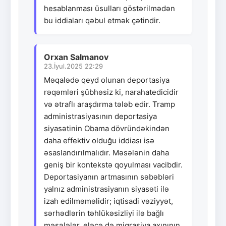
hesablanması üsulları göstərilmədən
bu iddiaları qəbul etmək çətindir.
Orxan Salmanov
23.İyul.2025 22:29
Məqalədə qeyd olunan deportasiya
rəqəmləri şübhəsiz ki, narahatedicidir
və ətraflı araşdırma tələb edir. Tramp
administrasiyasının deportasiya
siyasətinin Obama dövründəkindən
daha effektiv olduğu iddiası isə
əsaslandırılmalıdır. Məsələnin daha
geniş bir kontekstə qoyulması vacibdir.
Deportasiyanın artmasının səbəbləri
yalnız administrasiyanın siyasəti ilə
izah edilməməlidir; iqtisadi vəziyyət,
sərhədlərin təhlükəsizliyi ilə bağlı
məsələlər, eləcə də miqrasiya axınının