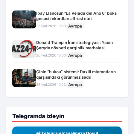
İbay Llanosun "La Velada del Año 6" boks
gecəsi rekordları alt-üst etdi
Avropa
26.İyul.2026 10:50
Donald Trampın İran strategiyası: Yaxın
Şərqdə növbəti gərginlik mərhələsi
Avropa
26.İyul.2026 10:50
Çinin “hukou” sistemi: Daxili miqrantların
qarşısındakı görünməz sədd
Avropa
26.İyul.2026 10:22
Telegramda izləyin
📲 Telegram Kanalımıza Qoşul