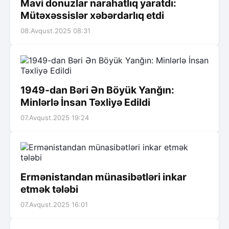
Mavi donuzlar narahatlıq yaratdı:
Mütəxəssislər xəbərdarlıq etdi
08.Avqust.2025 08:31
1949-dan Bəri Ən Böyük Yanğın:
Minlərlə İnsan Təxliyə Edildi
07.Avqust.2025 19:24
Ermənistandan münasibətləri inkar
etmək tələbi
07.Avqust.2025 16:01