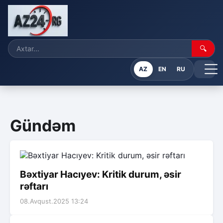
🔍
AZ
EN
RU
Gündəm
Bəxtiyar Hacıyev: Kritik durum, əsir
rəftarı
08.Avqust.2025 13:24