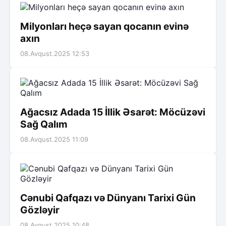
Milyonları heçə sayan qocanın evinə
axın
08.Avqust.2025 12:53
Ağacsız Adada 15 İllik Əsarət: Möcüzəvi
Sağ Qalım
08.Avqust.2025 11:09
Cənubi Qafqazı və Dünyanı Tarixi Gün
Gözləyir
08.Avqust.2025 10:48