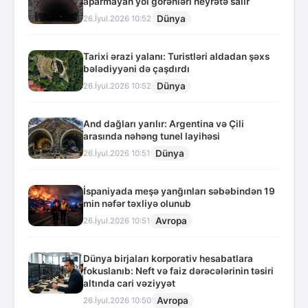
aparmayan yol görənləri heyrətə salır
Dünya
26.İyul.2026 10:52
Tarixi ərazi yalanı: Turistləri aldadan şəxs
bələdiyyəni də çaşdırdı
Dünya
26.İyul.2026 10:52
And dağları yarılır: Argentina və Çili
arasında nəhəng tunel layihəsi
Dünya
26.İyul.2026 10:51
İspaniyada meşə yanğınları səbəbindən 19
min nəfər təxliyə olunub
Avropa
26.İyul.2026 10:51
Dünya birjaları korporativ hesabatlara
fokuslanıb: Neft və faiz dərəcələrinin təsiri
altında cari vəziyyət
Avropa
26.İyul.2026 10:50