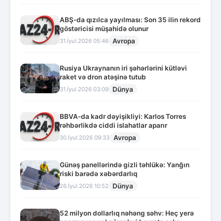
ABŞ-da qızılca yayılması: Son 35 ilin rekord
göstəricisi müşahidə olunur
Avropa
31.İyul.2026 05:46
Rusiya Ukraynanın iri şəhərlərini kütləvi
raket və dron atəşinə tutub
Dünya
31.İyul.2026 03:09
BBVA-da kadr dəyişikliyi: Karlos Torres
rəhbərlikdə ciddi islahatlar aparır
Avropa
30.İyul.2026 09:33
Günəş panellərində gizli təhlükə: Yanğın
riski barədə xəbərdarlıq
Dünya
26.İyul.2026 10:52
52 milyon dollarlıq nəhəng səhv: Heç yerə