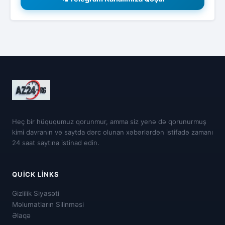
Heç bir hüququmuz qorunmur, amma siz yenə də qorunurmuş
kimi davranın və saytda dərc olunan xəbərlərdən istifadə zamanı
24 saat saytına istinad edin.
QUICK LINKS
Gizlilik Siyasəti
Məlumatların Silinməsi
Əlaqə