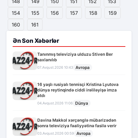
148
149
150
151
152
153
154
155
156
157
158
159
160
161
Ən Son Xəbərlər
Tanınmış televiziya ulduzu Stiven Ber
saxlanılıb
Avropa
07.Avqust.2026 10:43
16 yaşlı rusiyalı tennisçi Kristina Lyutova
dünya reytinqində ciddi irəliləyişə imza
atdı
Dünya
04.Avqust.2026 11:06
Davina Makkol xərçənglə mübarizədən
sonra televiziya fəaliyyətinə fasilə verir
Avropa
03.Avqust.2026 00:59