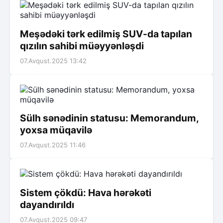
Meşədəki tərk edilmiş SUV-da tapılan
qızılın sahibi müəyyənləşdi
07.Avqust.2025 13:42
Sülh sənədinin statusu: Memorandum,
yoxsa müqavilə
07.Avqust.2025 11:46
Sistem çökdü: Hava hərəkəti
dayandırıldı
07.Avqust.2025 09:47